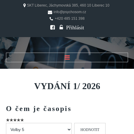
SKT Liberec, Jáchymovská 385, 460 10 Liberec 10
info@psychosom.cz
+420 485 151 398
Přihlásit
ÚVOD
O ČASOPISU
VYDÁNÍ
1/
2026
Historie
Redakční rada
O
čem
je
časopis
FAQ
Doporučení
Hodnoťte
PSYCHOSOM
prosím