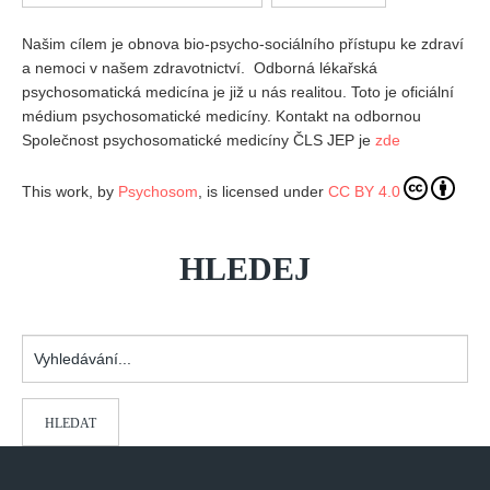
Vydání 1/ 2026
Našim cílem je obnova bio-psycho-sociálního přístupu ke zdraví
Vydání 3/ 2025
a nemoci v našem zdravotnictví. Odborná lékařská
Vydání 2/ 2025
psychosomatická medicína je již u nás realitou. Toto je oficiální
médium psychosomatické medicíny. Kontakt na odbornou
Vydání 1/ 2025
Společnost psychosomatické medicíny ČLS JEP je
zde
Vydání 3-4/ 2024
Vydání 1-2/ 2024
This work, by
Psychosom
, is licensed under
CC BY 4.0
Vydání 3-4/ 2023
Vydání 1-2/ 2023
HLEDEJ
Vydání 1-2/ 2022
Vydání 3-4/ 2022
Vyhledávání...
Vydání 3-4/ 2021
Vydání 2/ 2021
HLEDAT
Vydání 1/ 2021
Vydání 3-4/ 2020