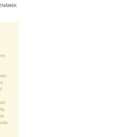
OZNÁMEK
 se
o
řadu
me
ní
než
ěly
lá
ovitě
,