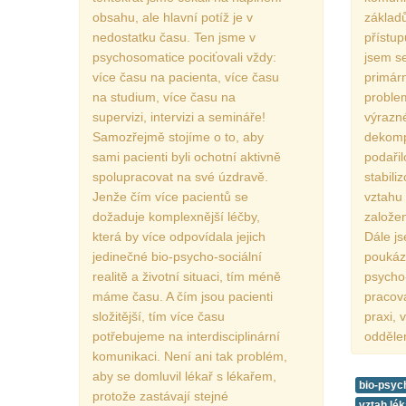
obsahu, ale hlavní potíž je v
základ
nedostatku času. Ten jsme v
přístup
psychosomatice pociťovali vždy:
jsem se
více času na pacienta, více času
primár
na studium, více času na
problem
supervizi, intervizi a semináře!
výrazn
Samozřejmě stojíme o to, aby
dekomp
sami pacienti byli ochotní aktivně
podařil
spolupracovat na své úzdravě.
stabili
Jenže čím více pacientů se
vztahu 
dožaduje komplexnější léčby,
založe
která by více odpovídala jejich
Dále js
jedinečné bio-psycho-sociální
poukáza
realitě a životní situaci, tím méně
psycho
máme času. A čím jsou pacienti
pracov
složitější, tím více času
praxi, 
potřebujeme na interdisciplinární
oddělen
komunikaci. Není ani tak problém,
aby se domluvil lékař s lékařem,
bio-psyc
protože zastávají stejné
vztah lék