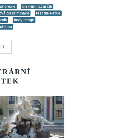
 anorexie
diskriminační čití
vá diskriminace
test dle Petrie
zník
body image
schéma
ÍCE
ERÁRNÍ
UTEK
ní
:
5
/
5