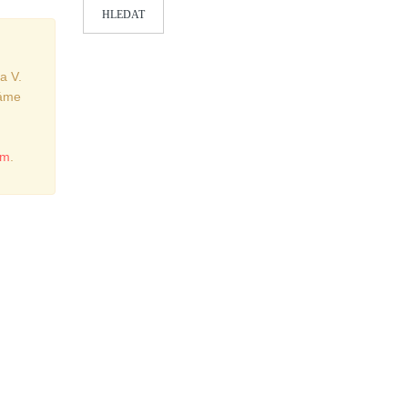
HLEDAT
a V.
váme
om
.