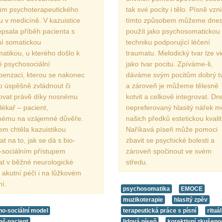
ům psychoterapeutického
tak své pocity i tělo. Písně vzni
u v medicíně. V kazuistice
tímto způsobem můžeme dne
psala příběh pacienta s
použít jako psychosomatickou
ní somatickou
techniku podporující léčení
atikou, u kterého došlo k
traumatu. Melodický tvar lze vi
é psychosociální
jako tvar pocitu. Zpíváme-li,
enzaci, kterou se nakonec
dáváme svým pocitům dobrý t
o úspěšně zvládnout či
a zároveň je můžeme tělesně
zovat právě díky nosnému
kotvit a celkově integrovat. Dn
lékař – pacient,
nepreferovaný hlasitý nářek m
nému na vzájemné důvěře.
našich předků estetickou kvalit
em chtěla kazuistikou
Naříkavá píseň může pomoci
t na to, jak se dá s bio-
zbavit se psychické bolesti a
-sociálním přístupem
zároveň spočinout ve svém
at v běžné neurologické
středu.
v akutní péči i na lůžkovém
í.
psychosomatika
EMOCE
muzikoterapie
hlasitý zpěv
ho-sociální model
terapeutická práce s písní
rituál
ař-pacient
lidová píseň
korektivní zkušeno