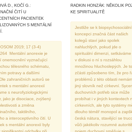
Á D., KOČÍ G.:
RADKIN HONZÁK: NĚKOLIK P
NAČNÍ ČITÍ U
KE SPIRITUALITĚ
ENTNÍCH PACIENTEK
LIZOVANÝCH S MENTÁLNÍ
Jestliže se k biopsychosociální
Í.
koncepci značná část našich
kolegů staví jako spolek
OSOM 2019; 17 (3-4)
nahluchlých, pokud jde o
 264 Mentální anorexie je
spirituální dimenzi, setkáváme
í onemocnění vyznačující
v diskusi o ní s rozsáhlou
uchou tělesného schématu,
množinou hluchoslepých. Je t
ním potravy a dalšími
zčásti způsobeno tím, že pro 
Dle zahraničních autorů se
problémů z této oblasti nemá
ntek s mentální anorexií
jiný slovník než církevní. Syce
áme s neurofyziologickými
duchovních potřeb sice může
, jako je disociace, zvýšený
probíhat i v jiných kontextech 
lestivosti a změna
církevních, ale tyto systémy m
inačního, taktilního,
dlouho téměř monopol a zapšk
ho a interoceptivního čití. U
česká nátura, stavějící se truc
ek s mentální anorexií byly
vůči jakékoliv rozumné autoritě
y signifikantní odchylky při
pojem duchovní směšuje s