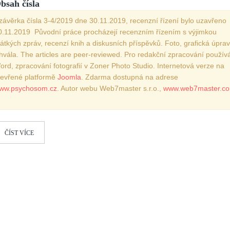
bsah čísla
Vydání 3-4/ 2022
závěrka čísla 3-4/2019 dne 30.11.2019, recenzní řízení bylo uzavřeno
Vydání 3-4/ 2021
0.11.2019 Původní práce procházejí recenzním řízením s výjimkou
rátkých zpráv, recenzí knih a diskusních příspěvků. Foto, grafická úprav
Vydání 2/ 2021
hvála. The articles are peer-reviewed. Pro redakční zpracování použí
Vydání 1/ 2021
ord, zpracování fotografií v Zoner Photo Studio. Internetová verze na
tevřené platformě
Joomla
. Zdarma dostupná na adrese
Vydání 3-4/ 2020
ww.psychosom.cz
. Autor webu Web7master s.r.o.,
www.web7master.c
Vydání 1-2/ 2020
Vydání 3-4/ 2019
Vydání 1-2/ 2019
ČÍST VÍCE
Vydání 4/2018
Vydání 2-3/2018
Vydání 1-2018
Vydání 4-2017
Vydání 3-2017
Vydání 2-2017