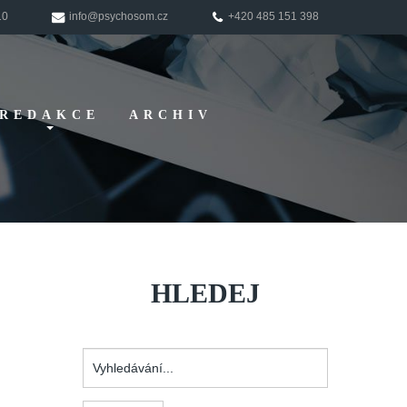
10
info@psychosom.cz
+420 485 151 398
REDAKCE
ARCHIV
Pokyny pro
autory
HLEDEJ
Vyhledávání...