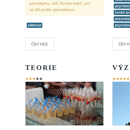
paradigma, vidí zhruba totéž, jen
psychos
se liší podle specializace.
české pr
prezenta
editorial
psychos
ČÍST VÍCE
ČÍST V
TEORIE
VÝ
Hodnocení
Hodnoce
uživatelů:
3
/
5
uživatelů