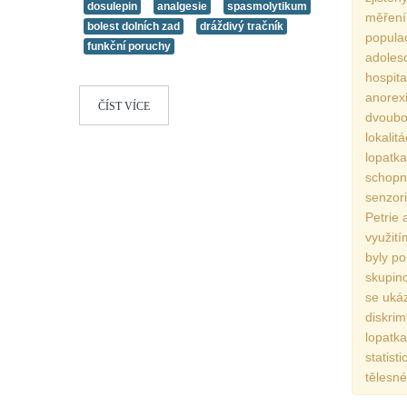
dosulepin
analgesie
spasmolytikum
měření 
bolest dolních zad
dráždivý tračník
populac
funkční poruchy
adoles
hospita
anorexi
ČÍST VÍCE
dvoubo
lokalit
lopatka
schopn
senzor
Petrie 
využit
byly po
skupin
se uká
diskrim
lopatka
statist
tělesn