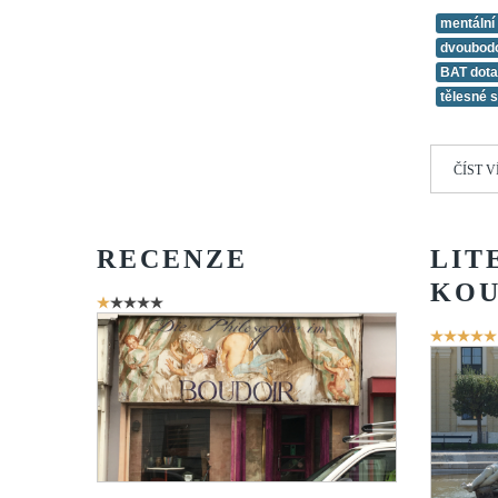
mentální
dvoubodo
BAT dota
tělesné 
ČÍST V
RECENZE
LIT
KO
Hodnocení
uživatelů:
1
/
5
Hodnoce
uživatelů