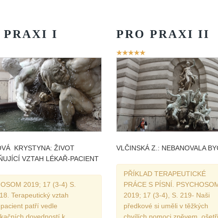
Vydání 1-2017
Vydání 4-2016
PRAXI
I
PRO
PRAXI
II
Archiv
ní
Hodnocení
:
5
/
5
uživatelů:
5
/
5
VÁ KRYSTYNA: ŽIVOT
VLČINSKÁ Z.: NEBANOVALA B
UJÍCÍ VZTAH LÉKAŘ-PACIENT
PŘÍKLAD TERAPEUTICKÉ
SOM 2019; 17 (3-4) S.
PRÁCE S PÍSNÍ. PSYCHOSO
18. Terapeutický vztah
2019; 17 (3-4), S. 219- Naši
 pacient patří vedle
předkové si uměli v těžkých
kačních dovedností k
chvílích pomoci zpěvem, ošetři