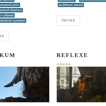
omatická péče
prožitkové zpívání
aktické lékařství
ce případu
omatický symptom
ČÍST VÍCE
ÍCE
ZKUM
REFLEXE
ní
Hodnocení
:
5
/
5
uživatelů:
5
/
5