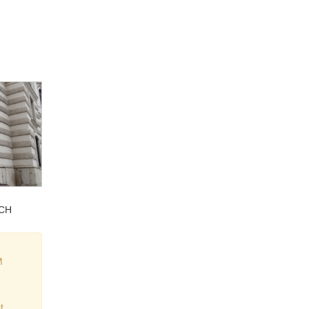
YCH
M
t