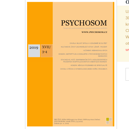
O
U
3
k
C
W
o
w