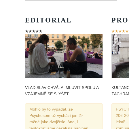
EDITORIAL
PRO
Hodnoce
uživatelů
VLADISLAV CHVÁLA: MLUVIT SPOLU A
KULTANO
VZÁJEMNĚ SE SLYŠET
ZACHRAŇ
Mohlo by to vypadat, že
PSYCHO
Psychosom už vychází jen 2×
206-20
ročně jako dvojčíslo. Ano, i
lékař –
tentokrát jsme čekali na naplnění
komuni