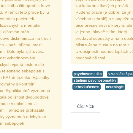
taktilního čití oproti zdravé
karikaturami tlustých prelátů z
i. V rámci této práce byl u
Rudého práva (a dobře, že jim
centních pacientek
všechno sebrali!) a s papežem
lizovaných s mentální
Sice přesně neví s kterým, ale
í zjišťován práh
je jedno, hlavně s tím, který
dové diskriminace na třech
prodával odpustky a nám upáli
ách – paži, břichu, mezi
Mistra Jana Husa a na tom s
mi. Dále byla zjišťována
tvrdošíjností hodnou lepších v
ost vyhodnocování
neochvějně trvá.
ických vjemů testem dle
a tělesného sebepojetí s
psychosomatika
vztah lékař-pa
ím BAT dotazníku. Výsledky
studium psychosomatiky
rovnány s kontrolní
sebezkušenost
neurologie
ou. Signifikantně významná
zala odlišnost dvoubodové
inace v oblasti mezi
ČÍST VÍCE
mi. Taktéž se prokázala
icky významná odchylka v
ém sebepojetí.