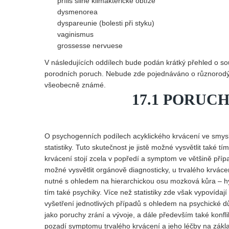
příliš silné klimakterické obtíže
dysmenorea
dyspareunie (bolesti při styku)
vaginismus
grossesse nervuese
V následujících oddílech bude podán krátký přehled o 
porodních poruch. Nebude zde pojednáváno o různorodýc
všeobecně známé.
17.1 PORUC
O psychogenních podílech acyklického krvácení ve smysl
statistiky. Tuto skutečnost je jistě možné vysvětlit také t
krvácení stojí zcela v popředí a symptom ve většině příp
možné vysvětlit orgánově diagnosticky, u trvalého krvác
nutné s ohledem na hierarchickou osu mozková kůra – hy
tím také psychiky. Více než statistiky zde však vypovídaj
vyšetření jednotlivých případů s ohledem na psychické d
jako poruchy zrání a vývoje, a dále především také konfli
pozadí symptomu trvalého krvácení a jeho léčby na zák