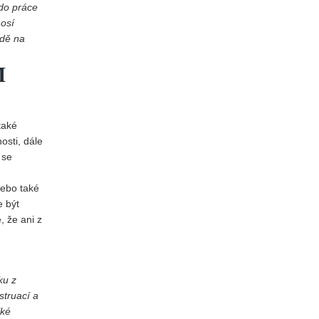
 do práce
nosí
edě na
M
také
osti, dále
 se
nebo také
e být
, že ani z
ku z
struací a
lké