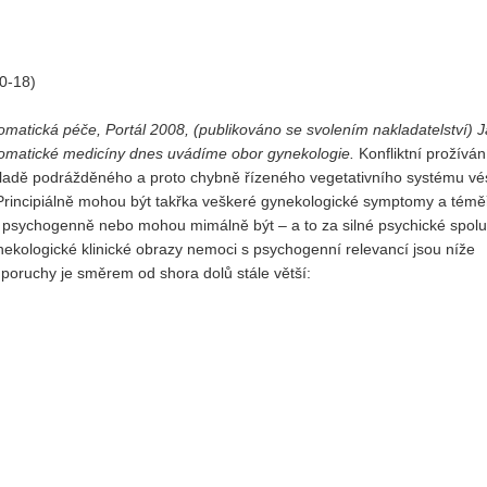
Vydání 3-4/ 2022
Vydání 3-4/ 2021
0-18)
Vydání 2/ 2021
somatická péče, Portál 2008, (publikováno se svolením nakladatelství) 
Vydání 1/ 2021
osomatické medicíny dnes uvádíme obor gynekologie.
Konfliktní prožívá
Vydání 3-4/ 2020
ladě podrážděného a proto chybně řízeného vegetativního systému vés
Vydání 1-2/ 2020
rincipiálně mohou být takřka veškeré gynekologické symptomy a témě
 psychogenně nebo mohou mimálně být – a to za silné psychické spolu
Vydání 3-4/ 2019
ologické klinické obrazy nemoci s psychogenní relevancí jsou níže
Vydání 1-2/ 2019
 poruchy je směrem od shora dolů stále větší:
Vydání 4/2018
Vydání 2-3/2018
Vydání 1-2018
Vydání 4-2017
Vydání 3-2017
Vydání 2-2017