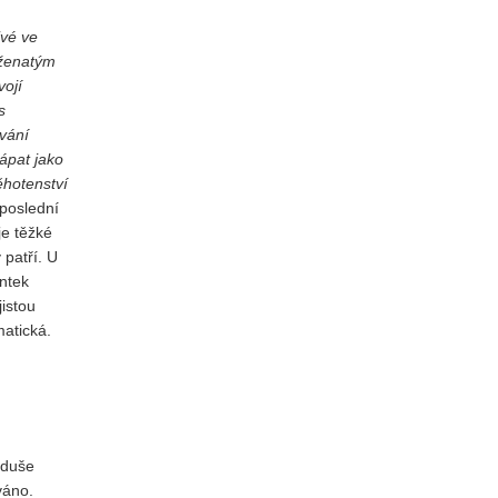
ivé ve
 ženatým
vojí
s
ování
ápat jako
ěhotenství
poslední
je těžké
 patří. U
ntek
jistou
matická.
oduše
váno.