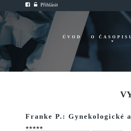
Přihlásit
ÚVOD
O ČASOPIS
Historie
Redakční rada
FAQ
Doporučení
V
Franke
P.:
Gynekologické