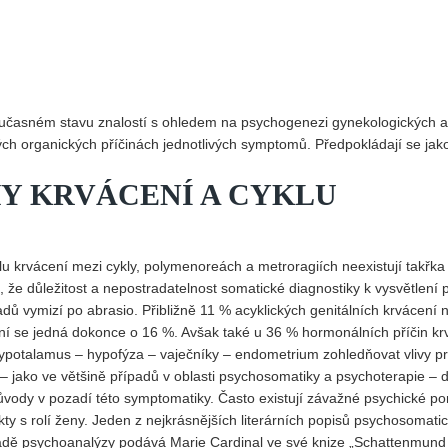
Vydání 1-2017
Vydání 4-2016
Archiv
současném stavu znalostí s ohledem na psychogenezi gynekologických a
h organických příčinách jednotlivých symptomů. Předpokládají se jak
HY KRVÁCENÍ A CYKLU
u krvácení mezi cykly, polymenoreách a metroragiích neexistují takřk
ím, že důležitost a nepostradatelnost somatické diagnostiky k vysvětlení p
adů vymizí po abrasio. Přibližně 11 % acyklických genitálních krvácení 
ení se jedná dokonce o 16 %. Avšak také u 36 % hormonálních příčin kr
potalamus – hypofýza – vaječníky – endometrium zohledňovat vlivy pr
í – jako ve většině případů v oblasti psychosomatiky a psychoterapie – d
ůvody v pozadí této symptomatiky. Často existují závažné psychické po
kty s rolí ženy. Jeden z nejkrásnějších literárních popisů psychosomati
ladě psychoanalýzy podává Marie Cardinal ve své knize „Schattenmund