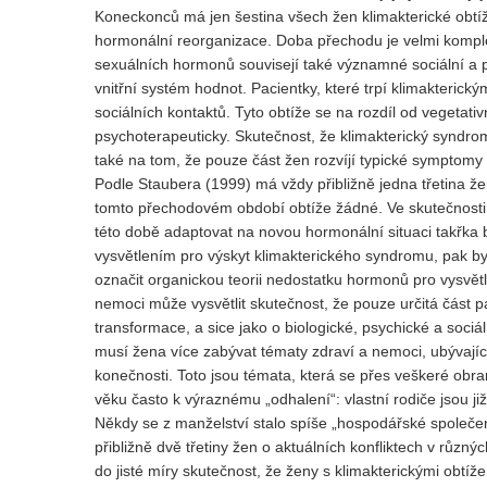
Koneckonců má jen šestina všech žen klimakterické obtíže,
hormonální reorganizace. Doba přechodu je velmi komp
sexuálních hormonů souvisejí také významné sociální a p
vnitřní systém hodnot. Pacientky, které trpí klimakterick
sociálních kontaktů. Tyto obtíže se na rozdíl od vegetativ
psychoterapeuticky. Skutečnost, že klimakterický syndro
také na tom, že pouze část žen rozvíjí typické symptomy
Podle Staubera (1999) má vždy přibližně jedna třetina žen
tomto přechodovém období obtíže žádné. Ve skutečnosti j
této době adaptovat na novou hormonální situaci takřka
vysvětlením pro výskyt klimakterického syndromu, pak by
označit organickou teorii nedostatku hormonů pro vysvě
nemoci může vysvětlit skutečnost, že pouze určitá část 
transformace, a sice jako o biologické, psychické a soc
musí žena více zabývat tématy zdraví a nemoci, ubývající
konečnosti. Toto jsou témata, která se přes veškeré obr
věku často k výraznému „odhalení“: vlastní rodiče jsou ji
Někdy se z manželství stalo spíše „hospodářské společen
přibližně dvě třetiny žen o aktuálních konfliktech v růz
do jisté míry skutečnost, že ženy s klimakterickými obtíž