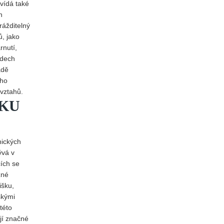
vídá také
h
rážditelný
ů, jako
rnutí,
adech
adě
ího
vztahů.
ŠKU
nických
ývá v
cích se
žné
išku,
skými
této
jí značné