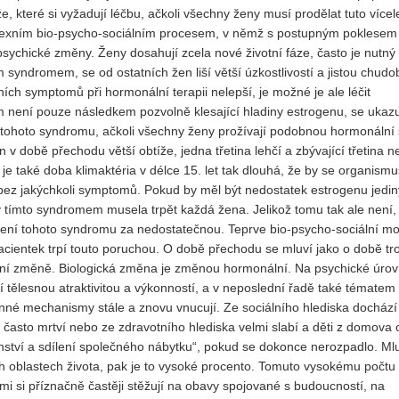
 které si vyžadují léčbu, ačkoli všechny ženy musí prodělat tuto vícele
lexním bio-psycho-sociálním procesem, v němž s postupným poklesem 
sychické změny. Ženy dosahují zcela nové životní fáze, často je nutný
ým syndromem, se od ostatních žen liší větší úzkostlivostí a jistou chud
ních symptomů při hormonální terapii nelepší, je možné je ale léčit
m není pouze následkem pozvolně klesající hladiny estrogenu, se ukazuj
 tohoto syndromu, ačkoli všechny ženy prožívají podobnou hormonální s
 v době přechodu větší obtíže, jedna třetina lehčí a zbývající třetina 
e také doba klimaktéria v délce 15. let tak dlouhá, že by se organism
 bez jakýchkoli symptomů. Pokud by měl být nedostatek estrogenu jedi
 tímto syndromem musela trpět každá žena. Jelikož tomu tak ale není, 
tlení tohoto syndromu za nedostatečnou. Teprve bio-psycho-sociální m
pacientek trpí touto poruchou. O době přechodu se mluví jako o době t
iální změně. Biologická změna je změnou hormonální. Na psychické úrov
 tělesnou atraktivitou a výkonností, a v neposlední řadě také tématem 
anné mechanismy stále a znovu vnucují. Ze sociálního hlediska dochází
ž často mrtví nebo ze zdravotního hlediska velmi slabí a děti z domova 
ství a sdílení společného nábytku“, pokud se dokonce nerozpadlo. Mluv
ných oblastech života, pak je to vysoké procento. Tomuto vysokému počt
emi si příznačně častěji stěžují na obavy spojované s budoucností, na