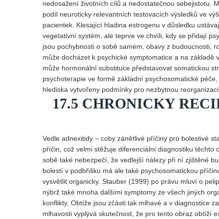
nedosažení životních cílů a nedostatečnou sebejistotu.
podíl neuroticky relevantních testovacích výsledků ve výš
pacientek. Klesající hladina estrogenu v důsledku ustáva
vegetativní systém, ale teprve ve chvíli, kdy se přidají p
jsou pochybnosti o sobě samém, obavy z budoucnosti, ros
může docházet k psychické symptomatice a na základě 
může hormonální substituce představovat somatickou str
psychoterapie ve formě základní psychosomatické péče,
hlediska vytvořeny podmínky pro nezbytnou reorganizaci
17.5 CHRONICKY RECI
Vedle adnexitidy – coby zánětlivé příčiny pro bolestivé s
příčin, což velmi stěžuje diferenciální diagnostiku těchto 
sobě také nebezpečí, že vedlejší nálezy při ní zjištěné 
bolestí v podbřišku má ale také psychosomatickou příčin
vysvětlit organicky. Stauber (1999) po právu mluví o pel
nýbrž také mnoha dalšími symptomy ze všech jiných orgá
konflikty. Obtíže jsou zčásti tak mlhavé a v diagnostice 
mlhavosti vyplývá skutečnost, že pro tento obraz obtíží 