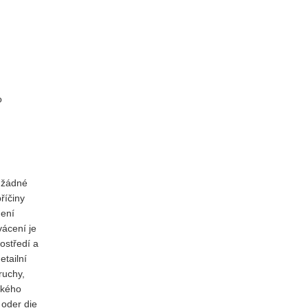
o
a žádné
říčiny
není
vácení je
ostředí a
etailní
ruchy,
ckého
 oder die