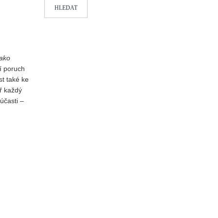
HLEDAT
Jako
ní poruch
t také ke
ř každý
účasti –