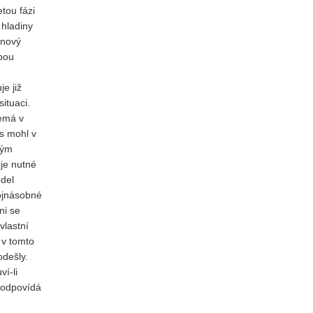
tou fázi
hladiny
 nový
obou
e již
ituaci.
nemá v
us mohl v
ným
je nutné
odel
rojnásobné
ni se
vlastní
 v tomto
odešly.
í-li
u odpovídá