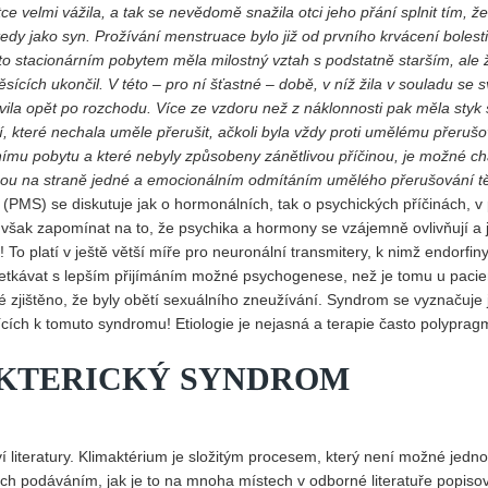
otce velmi vážila, a tak se nevědomě snažila otci jeho přání splnit tím, že
dy jako syn. Prožívání menstruace bylo již od prvního krvácení bolest
to stacionárním pobytem měla milostný vztah s podstatně starším, ale
ících ukončil. V této – pro ní šťastné – době, v níž žila v souladu se s
ila opět po rozchodu. Více ze vzdoru než z náklonnosti pak měla styk 
, které nechala uměle přerušit, ačkoli byla vždy proti umělému přeruš
árnímu pobytu a které nebyly způsobeny zánětlivou příčinou, je možné ch
legou na straně jedné a emocionálním odmítáním umělého přerušování t
MS) se diskutuje jak o hormonálních, tak o psychických příčinách, v 
však zapomínat na to, že psychika a hormony se vzájemně ovlivňují a 
To platí v ještě větší míře pro neuronální transmitery, k nimž endorfiny
tkávat s lepším přijímáním možné psychogenese, než je tomu u pacie
ké zjištěno, že byly obětí sexuálního zneužívání. Syndrom se vyznačuje 
ících k tomuto syndromu! Etiologie je nejasná a terapie často polyprag
AKTERICKÝ SYNDROM
literatury. Klimaktérium je složitým procesem, který není možné jedn
jich podáváním, jak je to na mnoha místech v odborné literatuře popiso