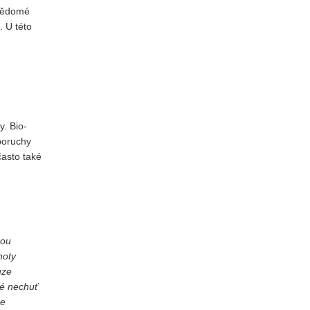
 vědomé
. U této
. Bio-
poruchy
často také
zou
noty
uze
ké nechuť
že