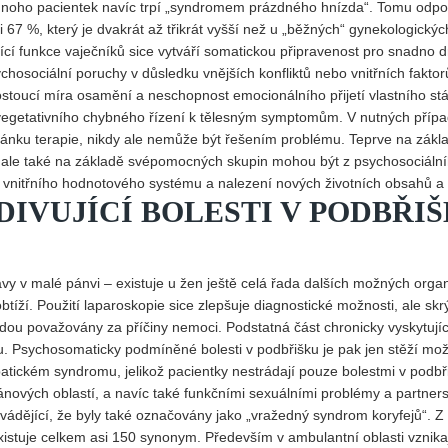
 Mnoho pacientek navíc trpí „syndromem prázdného hnízda“. Tomu odpo
i 67 %, který je dvakrát až třikrát vyšší než u „běžných“ gynekologickýc
jící funkce vaječníků sice vytváří somatickou připravenost pro snadno d
sychosociální poruchy v důsledku vnějších konfliktů nebo vnitřních faktor
toucí míra osamění a neschopnost emocionálního přijetí vlastního stá
vegetativního chybného řízení k tělesným symptomům. V nutných příp
ánku terapie, nikdy ale nemůže být řešením problému. Teprve na zákl
 ale také na základě svépomocných skupin mohou být z psychosociáln
 vnitřního hodnotového systému a nalezení nových životních obsahů a 
DIVUJÍCÍ BOLESTI V PODBŘI
tavy v malé pánvi – existuje u žen ještě celá řada dalších možných orga
obtíží. Použití laparoskopie sice zlepšuje diagnostické možnosti, ale skr
budou považovány za příčiny nemoci. Podstatná část chronicky vyskytují
u. Psychosomaticky podmíněné bolesti v podbřišku je pak jen stěží mo
ipatickém syndromu, jelikož pacientky nestrádají pouze bolestmi v podbř
nových oblastí, a navíc také funkčními sexuálními problémy a partner
zavádějící, že byly také označovány jako „vražedný syndrom koryfejů“. Z 
existuje celkem asi 150 synonym. Především v ambulantní oblasti vznika