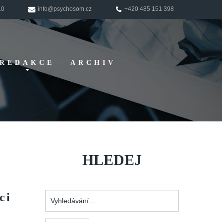
10
info@psychosom.cz
+420 485 151 398
REDAKCE
ARCHIV
Pokyny pro
autory
HLEDEJ
ci
Vyhledávání...