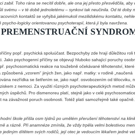
i zabil. Toho rána se necítil dobře, ale ona jej přesto přesvědčila, aby
ůli svému – v té době jednoletému – synkovi tak neučinila. Od té doby 
pracovních kontaktů se vyhýbá jakémukoli mezilidskému kontaktu, nehl
ě psycho-logicky orientovanou psychoterapií, která jí byla navržena.
A PREMENSTRUAČNÍ SYNDRO
příčiny popř. psychická spoluúčast. Bezpochyby zde hrají důležitou roli 
sti. Jako psychogenní příčiny se objevují hluboko sahající poruchy osobn
např. psychosomatická reakce na toužebně očekávané těhotenství, které
a způsobená „vzorem“ jiných žen, jako např. matky: v rodině „naučená
ována nezřídka se šetřením se, jako např. osvobozením od tělocviku, 
ziskem z nemoci. Za využití různých psychoterapeutických metod můž
ných úspěchů. Pro dismenoreu platí, stejně jako v celé psychosomatice
t na závažnost poruch osobnosti. Totéž platí samozřejmě také opačně.
chodní škole přišla osm týdnů po umělém přerušení těhotenství na klini
ě a rázně. Při anamnéze zmínila, že vždy trpěla velmi bolestivou men
e jediným dítětem svých rodičů, její otec je vedoucím lékařem jedné ve