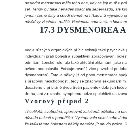
poslední menstruaci měla toho dne, kdy se její muž v prác
šel. Tehdy by také nejraději spáchala sebevraždu, ale kv
jenom černé šaty a chodí denně na hřbitov. S výjimkou 
návštěvy vlastních rodičů. Pacientka souhlasila s hlubinn
17.3 DYSMENOREA 
Vedle různých organických příčin existují také psychické 
individuální práh bolesti a subjektivní zpracovávání bole
odmítání ženské role, ale také aktuální zklamání, jako 
ovšem nedostavilo. Existuje rovněž více povrchní podob
dysmenorea“. Tato je někdy již od první menstruace spoj
s pracovní neschopností, tedy se značným sekundárním 
dosaženo u přibližně dvou třetin pacientek dobrých léčeb
druhu, ani z rozsahu symptomu nelze spolehlivě usuzova
Vzorový případ 2
Třicetiletá, svobodná, sportovně založená učitelka na ob
důvodu bolestí v podbřišku. Vystupovala velmi sebevědom
že kvůli těmto bolestem někdy nemůže jít ani do práce. J