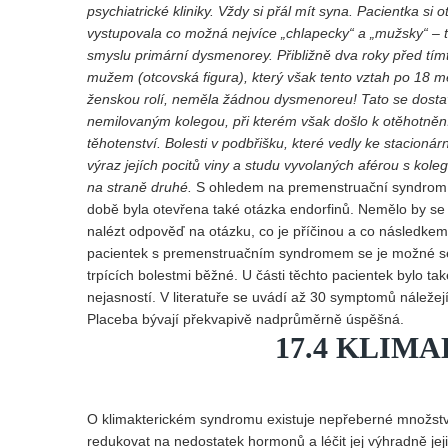
psychiatrické kliniky. Vždy si přál mít syna. Pacientka si 
vystupovala co možná nejvíce „chlapecky“ a „mužsky“ – te
smyslu primární dysmenorey. Přibližně dva roky před tím
mužem (otcovská figura), který však tento vztah po 18 měs
ženskou rolí, neměla žádnou dysmenoreu! Tato se dostav
nemilovaným kolegou, při kterém však došlo k otěhotnění
těhotenství. Bolesti v podbřišku, které vedly ke stacion
výraz jejích pocitů viny a studu vyvolaných aférou s ko
na straně druhé.
S ohledem na premenstruační syndrom (P
době byla otevřena také otázka endorfinů. Nemělo by se 
nalézt odpověď na otázku, co je příčinou a co následkem! 
pacientek s premenstruačním syndromem se je možné se
trpících bolestmi běžné. U části těchto pacientek bylo ta
nejasností. V literatuře se uvádí až 30 symptomů náležej
Placeba bývají překvapivě nadprůměrně úspěšná.
17.4 KLIM
O klimakterickém syndromu existuje nepřeberné množství 
redukovat na nedostatek hormonů a léčit jej výhradně je