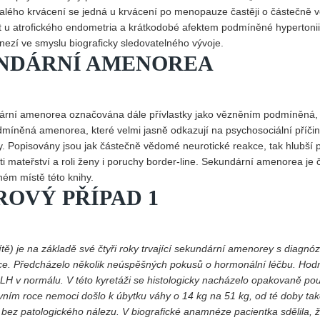
rvalého krvácení se jedná u krvácení po menopauze častěji o částečně
t u atrofického endometria a krátkodobé afektem podmíněné hypertonii
ezí ve smyslu biograficky sledovatelného vývoje.
UNDÁRNÍ AMENOREA
ndární amenorea označována dále přívlastky jako vězněním podmíněná,
míněná amenorea, které velmi jasně odkazují na psychosociální příčiny
y. Popisovány jsou jak částečně vědomé neurotické reakce, tak hlubší 
ti mateřství a roli ženy i poruchy border-line. Sekundární amenorea je 
ém místě této knihy.
OVÝ PŘÍPAD 1
ítě) je na základě své čtyři roky trvající sekundární amenorey s diagnó
ce. Předcházelo několik neúspěšných pokusů o hormonální léčbu. Hod
H v normálu. V této kyretáži se histologicky nacházelo opakovaně po
vním roce nemoci došlo k úbytku váhy o 14 kg na 51 kg, od té doby ta
b bez patologického nálezu. V biografické anamnéze pacientka sdělila, 