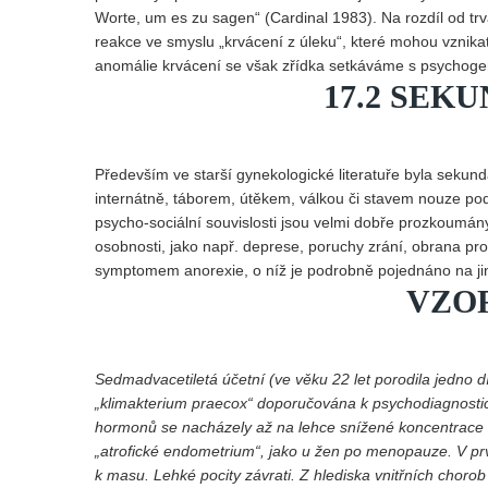
Worte, um es zu sagen“ (Cardinal 1983). Na rozdíl od t
reakce ve smyslu „krvácení z úleku“, které mohou vznika
anomálie krvácení se však zřídka setkáváme s psychogen
17.2 SEK
Především ve starší gynekologické literatuře byla seku
internátně, táborem, útěkem, válkou či stavem nouze pod
psycho-sociální souvislosti jsou velmi dobře prozkoumán
osobnosti, jako např. deprese, poruchy zrání, obrana pro
symptomem anorexie, o níž je podrobně pojednáno na jin
VZOR
Sedmadvacetiletá účetní (ve věku 22 let porodila jedno d
„klimakterium praecox“ doporučována k psychodiagnosti
hormonů se nacházely až na lehce snížené koncentrace L
„atrofické endometrium“, jako u žen po menopauze. V pr
k masu. Lehké pocity závrati. Z hlediska vnitřních choro