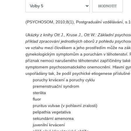
Hodnoťte
prosím
(PSYCHOSOM, 2010;8(1), Postgraduální vzdělávání, s.1
Ukázky z knihy Ott J., Kruse J., Ott W.: Základní psycho
příklad zpracování jednotlivých oborů z pohledu psych
ve vztahu mezi člověkem a jeho prostředím může na zák
gynekologickým symptomům a poruchám v těhotenství. P
příznak nemoci narušeného těhotenství zapříčiněny také
symptomem psychosomatického onemocnění. Hlavní gynek
uspořádány tak, že podíl psychické etiogenese příslušné
poruchy krvácení a poruchy cyklu
premenstruační syndrom
sterilita
fluor
pruritus vulvae (v pohlavní zralosti)
pelipathia vegetativa
sekundární amenorea
juvenilní krvácení