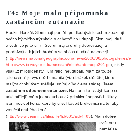
Vydání 1/ 2026
T4: Moje malá připomínka
Vydání 3/ 2025
zastáncům eutanazie
Vydání 2/ 2025
Vydání 1/ 2025
Radkin Honzák Sloni mají paměť; po dlouhých letech rozpoznají
svého bývalého trýznitele a ochotně ho udupají. Sloni mají duši
Vydání 3-4/ 2024
a vědí, co je to smrt. Své umírající druhy doprovázejí a
Vydání 1-2/ 2024
pohřbívají a k jejich hrobům se občas rituálně navracejí
(
http://news.nationalgeographic.com/news/2006/08/photogalleries/e
Vydání 3-4/ 2023
http://www.is.wayne.edu/mnissani/elephant/Image201.gif
), nikdy
Vydání 1-2/ 2023
však „z milosrdenství“ umírající neudupají. Mám za to, že
„slonovina“ je výš než humanita (viz obrázek slůněte, které
Vydání 1-2/ 2022
malým chobůtkem utěšuje umírajícího člena stáda).
Jsem
Vydání 3-4/ 2022
zásadním odpůrcem eutanazie.
Na námitku „vždyť koně se
také střílejí“ mám jednoduchou až primitivní odpověď: Nikdy
Vydání 3-4/ 2021
jsem neviděl koně, který by si šel koupit brokovnici na to, aby
Vydání 2/ 2021
zastřelil druhého koně
Vydání 1/ 2021
(
http://www.vesmir.cz/files/file/fid/833/aid/4483
).
Mám dobře
cvičenou
Vydání 3-4/ 2020
paměť se