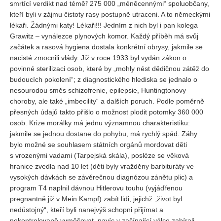
smrtící verdikt nad téměř 275 000 „méněcennými“ spoluobčany,
kteří byli v zájmu čistoty rasy postupně utraceni. A to německými
REDAKCE
lékaři. Žádnými katy! Lékaři!!! Jedním z nich byl i pan kolega
Pokyny pro autory
Grawitz – vynálezce plynových komor. Každý příběh má svůj
začátek a rasová hygiena dostala konkrétní obrysy, jakmile se
ARCHIV
nacisté zmocnili vlády. Již v roce 1933 byl vydán zákon o
povinné sterilizaci osob, které by „mohly nést dědičnou zátěž do
budoucích pokolení“; z diagnostického hlediska se jednalo o
nesourodou směs schizofrenie, epilepsie, Huntingtonovy
choroby, ale také „imbecility“ a dalších poruch. Podle poměrně
přesných údajů takto přišlo o možnost plodit potomky 360 000
osob. Krize morálky má jednu významnou charakteristiku:
jakmile se jednou dostane do pohybu, má rychlý spád. Záhy
bylo možné se souhlasem státních orgánů mordovat děti
s vrozenými vadami (Tarpejská skála), posléze se věková
hranice zvedla nad 10 let (děti byly vražděny barbituráty ve
vysokých dávkách se závěrečnou diagnózou zánětu plic) a
program T4 naplnil dávnou Hitlerovu touhu (vyjádřenou
pregnantně již v Mein Kampf) zabít lidi, jejichž „život byl
nedůstojný“, kteří byli nanejvýš schopni přijímat a
nekontrolovaně vyměšovat, navíc v začínající válce zabírali