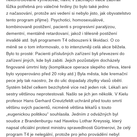
lůžka potřebná pro válečné hrdiny (to bylo také jedno
z načasování, protože ani vedení si nebylo jisto, jak obyvatelstvo
tento program přijme). Psychotici, homosexuálové,
kombinovaně postižení, pacienti s progresivní paralýzou,
dementní, mentálně retardovaní, jakož i tělesně postižení
invalidé atd. byli programem T4 odsouzeni k likvidaci. O co
méně se o tom informovalo, o to intenzivněji celá akce běžela.
Bylo to prosté: Pacienti příslušných zařízení byli převezeni do
zařízení jiných, kde byli zabiti. Jejich pozůstalým docházely
fingované úmrtní listy (komplikace operace slepého střeva, které
bylo vyoperováno před 20 roky atd.) Byla města, kde kremační
pece jely tak naostro, že do ulic dopadaly zbytky vlasů obětí.
Systém běžel celkem bezchybně více než jeden rok. Lékaři ani
sestry většinou neprotestovali. Našlo se jich jen několik. V Kielu
profesor Hans Gerhard Creutzfeldt uchránil před touto smrtí
většinu svých pacientů, nicméně většina lékařů s touto
„eugenickou politikou“ souhlasila. Jedním z odvážných byl
soudce z Brandenburgu nad Havelou Lothar Kreyssig, který
napsal oficiální protest ministru spravedlnosti Gürtnerovi, že celý
program T4 je nelegální, protože pro jeho provádění nebyl