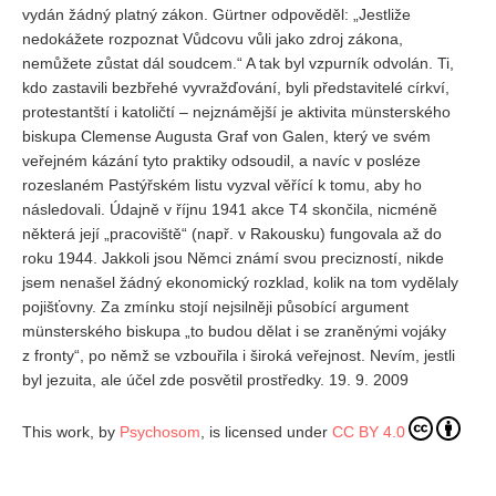
vydán žádný platný zákon. Gürtner odpověděl: „Jestliže
nedokážete rozpoznat Vůdcovu vůli jako zdroj zákona,
nemůžete zůstat dál soudcem.“ A tak byl vzpurník odvolán. Ti,
kdo zastavili bezbřehé vyvražďování, byli představitelé církví,
protestantští i katoličtí – nejznámější je aktivita münsterského
biskupa Clemense Augusta Graf von Galen, který ve svém
veřejném kázání tyto praktiky odsoudil, a navíc v posléze
rozeslaném Pastýřském listu vyzval věřící k tomu, aby ho
následovali. Údajně v říjnu 1941 akce T4 skončila, nicméně
některá její „pracoviště“ (např. v Rakousku) fungovala až do
roku 1944. Jakkoli jsou Němci známí svou precizností, nikde
jsem nenašel žádný ekonomický rozklad, kolik na tom vydělaly
pojišťovny. Za zmínku stojí nejsilněji působící argument
münsterského biskupa „to budou dělat i se zraněnými vojáky
z fronty“, po němž se vzbouřila i široká veřejnost. Nevím, jestli
byl jezuita, ale účel zde posvětil prostředky. 19. 9. 2009
This work, by
Psychosom
, is licensed under
CC BY 4.0