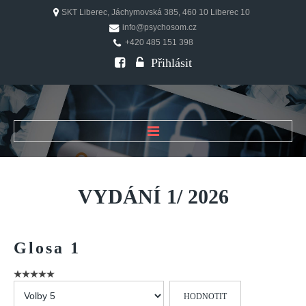
SKT Liberec, Jáchymovská 385, 460 10 Liberec 10
info@psychosom.cz
+420 485 151 398
Přihlásit
ÚVOD
O ČASOPISU
VYDÁNÍ
1/
2026
Historie
Redakční rada
Glosa
1
FAQ
Doporučení
Hodnoťte
PSYCHOSOM
prosím