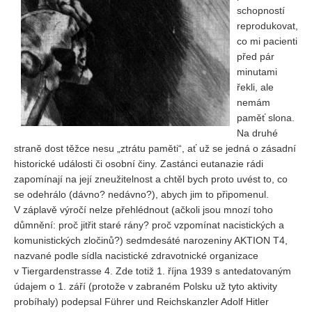
Vydání 1-2/ 2020
schopností
reprodukovat,
Vydání 3-4/ 2019
co mi pacienti
Vydání 1-2/ 2019
před pár
minutami
Vydání 4/2018
řekli, ale
Vydání 2-3/2018
nemám
paměť slona.
Vydání 1-2018
Na druhé
Vydání 4-2017
straně dost těžce nesu „ztrátu paměti“, ať už se jedná o zásadní
historické události či osobní činy. Zastánci eutanazie rádi
Vydání 3-2017
zapomínají na její zneužitelnost a chtěl bych proto uvést to, co
Vydání 2-2017
se odehrálo (dávno? nedávno?), abych jim to připomenul.
Vydání 1-2017
V záplavě výročí nelze přehlédnout (ačkoli jsou mnozí toho
důmnění: proč jitřit staré rány? proč vzpomínat nacistických a
Vydání 4-2016
komunistických zločinů?) sedmdesáté narozeniny AKTION T4,
Archiv
nazvané podle sídla nacistické zdravotnické organizace
v Tiergardenstrasse 4. Zde totiž 1. října 1939 s antedatovaným
EDITOŘI
údajem o 1. září (protože v zabraném Polsku už tyto aktivity
probíhaly) podepsal Führer und Reichskanzler Adolf Hitler
BLOG