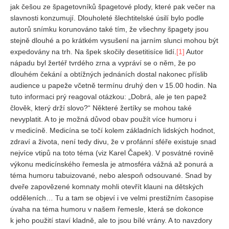
jak češou ze špagetovníků špagetové plody, které pak večer na
slavnosti konzumují. Dlouholeté šlechtitelské úsilí bylo podle
REDAKCE
autorů snímku korunováno také tím, že všechny špagety jsou
Pokyny pro autory
stejně dlouhé a po krátkém vysušení na jarním slunci mohou být
expedovány na trh. Na špek skočily desetitisíce lidí.
[1]
Autor
ARCHIV
nápadu byl žertéř tvrdého zrna a vypráví se o něm, že po
dlouhém čekání a obtížných jednáních dostal nakonec příslib
audience u papeže včetně termínu druhý den v 15.00 hodin. Na
tuto informaci prý reagoval otázkou: „Dobrá, ale je ten papež
člověk, který drží slovo?“ Některé žertíky se mohou také
nevyplatit. A to je možná důvod obav použít více humoru i
v medicíně. Medicína se točí kolem základních lidských hodnot,
zdraví a života, není tedy divu, že v profánní sféře existuje snad
nejvíce vtipů na toto téma (viz Karel Čapek). V posvátné rovině
výkonu medicínského řemesla je atmosféra vážná až ponurá a
téma humoru tabuizované, nebo alespoň odsouvané. Snad by
dveře zapovězené komnaty mohli otevřít klauni na dětských
odděleních… Tu a tam se objeví i ve velmi prestižním časopise
úvaha na téma humoru v našem řemesle, která se dokonce
k jeho použití staví kladně, ale to jsou bílé vrány. A to navzdory