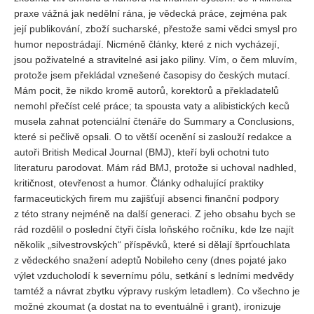
praxe vážná jak nedělní rána, je vědecká práce, zejména pak
její publikování, zboží sucharské, přestože sami vědci smysl pro
humor nepostrádají. Nicméně články, které z nich vycházejí,
jsou poživatelné a stravitelné asi jako piliny. Vím, o čem mluvím,
protože jsem překládal vznešené časopisy do českých mutací.
Mám pocit, že nikdo kromě autorů, korektorů a překladatelů
nemohl přečíst celé práce; ta spousta vaty a alibistických keců
musela zahnat potenciální čtenáře do Summary a Conclusions,
které si pečlivě opsali. O to větší ocenění si zaslouží redakce a
autoři British Medical Journal (BMJ), kteří byli ochotni tuto
literaturu parodovat. Mám rád BMJ, protože si uchoval nadhled,
kritičnost, otevřenost a humor. Články odhalující praktiky
farmaceutických firem mu zajišťují absenci finanční podpory
z této strany nejméně na další generaci. Z jeho obsahu bych se
rád rozdělil o poslední čtyři čísla loňského ročníku, kde lze najít
několik „silvestrovských“ příspěvků, které si dělají šprťouchlata
z vědeckého snažení adeptů Nobileho ceny (dnes pojaté jako
výlet vzducholodí k severnímu pólu, setkání s ledními medvědy
tamtéž a návrat zbytku výpravy ruským letadlem). Co všechno je
možné zkoumat (a dostat na to eventuálně i grant), ironizuje