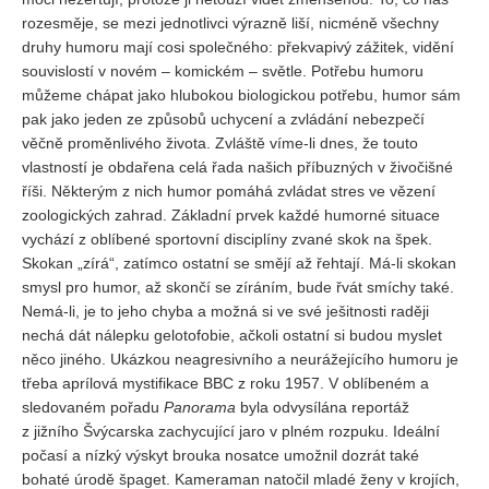
Vydání 1-2/ 2020
rozesměje, se mezi jednotlivci výrazně liší, nicméně všechny
druhy humoru mají cosi společného: překvapivý zážitek, vidění
Vydání 3-4/ 2019
souvislostí v novém – komickém – světle. Potřebu humoru
Vydání 1-2/ 2019
můžeme chápat jako hlubokou biologickou potřebu, humor sám
Vydání 4/2018
pak jako jeden ze způsobů uchycení a zvládání nebezpečí
věčně proměnlivého života. Zvláště víme-li dnes, že touto
Vydání 2-3/2018
vlastností je obdařena celá řada našich příbuzných v živočišné
Vydání 1-2018
říši. Některým z nich humor pomáhá zvládat stres ve vězení
zoologických zahrad. Základní prvek každé humorné situace
Vydání 4-2017
vychází z oblíbené sportovní disciplíny zvané skok na špek.
Vydání 3-2017
Skokan „zírá“, zatímco ostatní se smějí až řehtají. Má-li skokan
smysl pro humor, až skončí se zíráním, bude řvát smíchy také.
Vydání 2-2017
Nemá-li, je to jeho chyba a možná si ve své ješitnosti raději
Vydání 1-2017
nechá dát nálepku gelotofobie, ačkoli ostatní si budou myslet
něco jiného. Ukázkou neagresivního a neurážejícího humoru je
Vydání 4-2016
třeba aprílová mystifikace BBC z roku 1957. V oblíbeném a
Archiv
sledovaném pořadu
Panorama
byla odvysílána reportáž
z jižního Švýcarska zachycující jaro v plném rozpuku. Ideální
EDITOŘI
počasí a nízký výskyt brouka nosatce umožnil dozrát také
bohaté úrodě špaget. Kameraman natočil mladé ženy v krojích,
BLOG