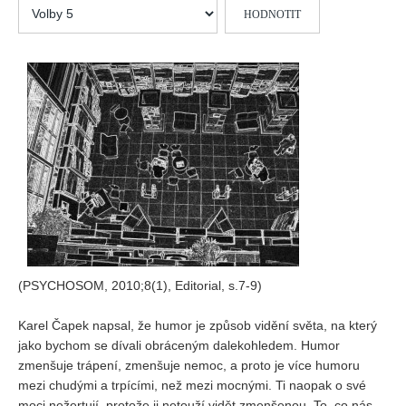
Hodnoťte
Vydání 1/ 2026
prosím
Vydání 3/ 2025
Vydání 2/ 2025
Vydání 1/ 2025
Vydání 3-4/ 2024
Vydání 1-2/ 2024
Vydání 3-4/ 2023
Vydání 1-2/ 2023
Vydání 1-2/ 2022
Vydání 3-4/ 2022
(PSYCHOSOM, 2010;8(1), Editorial, s.7-9)
Vydání 3-4/ 2021
Karel Čapek napsal, že humor je způsob vidění světa, na který
Vydání 2/ 2021
jako bychom se dívali obráceným dalekohledem. Humor
Vydání 1/ 2021
zmenšuje trápení, zmenšuje nemoc, a proto je více humoru
mezi chudými a trpícími, než mezi mocnými. Ti naopak o své
Vydání 3-4/ 2020
moci nežertují, protože ji netouží vidět zmenšenou. To, co nás