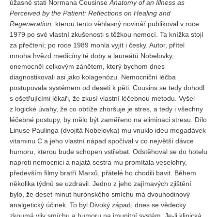
úžasné stati Normana Cousinse
Anatomy of an Illness as
Perceived by the Patient: Reflections on Healing and
Regeneration,
kterou tento věhlasný novinář publikoval v roce
1979 po své vlastní zkušenosti s těžkou nemocí. Ta knížka stojí
za přečtení; po roce 1989 mohla vyjít i česky. Autor, přítel
mnoha hvězd medicíny té doby a laureátů Nobelovky,
onemocněl celkovým zánětem, který bychom dnes
diagnostikovali asi jako kolagenózu. Nemocniční léčba
postupovala systémem od deseti k pěti. Cousins se tedy dohodl
s ošetřujícími lékaři, že zkusí vlastní léčebnou metodu. Vyšel
z logické úvahy, že co obtíže zhoršuje je stres, a tedy i všechny
léčebné postupy, by mělo být zaměřeno na eliminaci stresu. Dílo
Linuse Paulinga (dvojitá Nobelovka) mu vnuklo ideu megadávek
vitaminu C a jeho vlastní nápad spočíval v co největší dávce
humoru, kterou bude schopen vstřebat. Odstěhoval se do hotelu
naproti nemocnici a najatá sestra mu promítala veselohry,
především filmy bratří Marxů, přátelé ho chodili bavit. Během
několika týdnů se uzdravil. Jedno z jeho zajímavých zjištění
bylo, že deset minut hurónského smíchu má dvouhodinový
analgetický účinek. To byl Divoký západ; dnes se vědecky
zkoumá vliv smíchu a humoru na imunitní systém. Je-li klinická