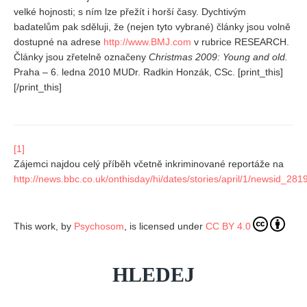
velké hojnosti; s ním lze přežít i horší časy. Dychtivým
badatelům pak sděluji, že (nejen tyto vybrané) články jsou volně
dostupné na adrese
http://www.BMJ.com
v rubrice RESEARCH.
Články jsou zřetelně označeny
Christmas 2009: Young and old.
Praha – 6. ledna 2010 MUDr. Radkin Honzák, CSc. [print_this]
[/print_this]
[1]
Zájemci najdou celý příběh včetně inkriminované reportáže na
http://news.bbc.co.uk/onthisday/hi/dates/stories/april/1/newsid_2
This work, by
Psychosom
, is licensed under
CC BY 4.0
HLEDEJ