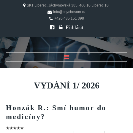
SKT Liberec, Jáchymovská 385, 460 10 Liberec 10
info@psychosom.cz
+420 485 151 398
Přihlásit
ÚVOD
O ČASOPISU
VYDÁNÍ
1/
2026
Historie
Redakční rada
Honzák
R.:
Smí
humor
do
FAQ
medicíny?
Doporučení
PSYCHOSOM