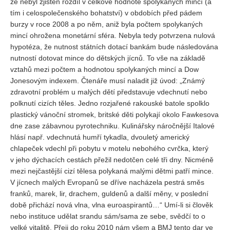
že nebyl zjištěn rozdíl v celkové hodnotě spolykaných mincí (a
tím i celospolečenského bohatství) v obdobích před pádem
burzy v roce 2008 a po něm, aniž byla počtem spolykaných
mincí ohrožena monetární sféra. Nebyla tedy potvrzena nulová
hypotéza, že nutnost státních dotací bankám bude následována
nutností dotovat mince do dětských jícnů. To vše na základě
vztahů mezi počtem a hodnotou spolykaných mincí a Dow
Jonesovým indexem. Čtenáře musí naladit již úvod: „Známý
zdravotní problém u malých dětí představuje vdechnutí nebo
polknutí cizích těles. Jedno rozjařené rakouské batole spolklo
plastický vánoční stromek, britské děti polykají okolo Fawkesova
dne zase zábavnou pyrotechniku. Kulinářsky náročnější Italové
hlásí např. vdechnutá humří tykadla, dvouletý americký
chlapeček vdechl při pobytu v motelu nebohého cvrčka, který
v jeho dýchacích cestách přežil nedotčen celé tři dny. Nicméně
mezi nejčastější cizí tělesa polykaná malými dětmi patří mince.
V jícnech malých Evropanů se dříve nacházela pestrá směs
franků, marek, lir, drachem, guldenů a další měny, v poslední
době přichází nová vlna, vlna euroaspirantů…“ Umí-li si člověk
nebo instituce udělat srandu sám/sama ze sebe, svědčí to o
velké vitalitě. Přeji do roku 2010 nám všem a BMJ tento dar ve