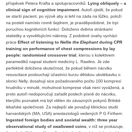
příspěvek Petera Krafta a spolupracovníků:
Lying obliquely – a
clinical sign of cognitive impairment
. Autoři zjistili, že pokud
se starší pacient, po výzvě aby si lehl na záda na lůžko, položí
na posteli namísto rovně šejdrem, je pravděpodobné, že trpí
poruchou kognitivních funkcí. Doloženo dvěma stránkami
statistiky a vysvětlujícími nákresy. Z podobné úvahy vychází
práce
Effect of listening to
Nellie the Elephant
during CPR
training on performance of chest compressions by lay
people: randomised crossover trial
, kterou s kolektivem
paramediků napsal student medicíny L. Rawlins. Je zde
perfektně doložena skutečnost, že pokud během nácviku
resuscitace poslouchají účastníci kurzu dětskou ukolébavku o
slonici Nelly, dosahují sice požadovaného počtu 100 kompresí
hrudníku v minutě, mohutnost komprese však není vyvážená, a
proto autoři nedoporučují zařadit poslech písně do nácviku,
kterýžto poznatek má být vtělen do závazných pokynů Britské
lékařské společnosti. Za nejlepší ale považuji klinickou studii
harvardských (MA, USA) anesteziologů vedených P G Firthem:
Ingested foreign bodies and societal wealth: three year
observational study of swallowed coins
, v níž se prokazuje,