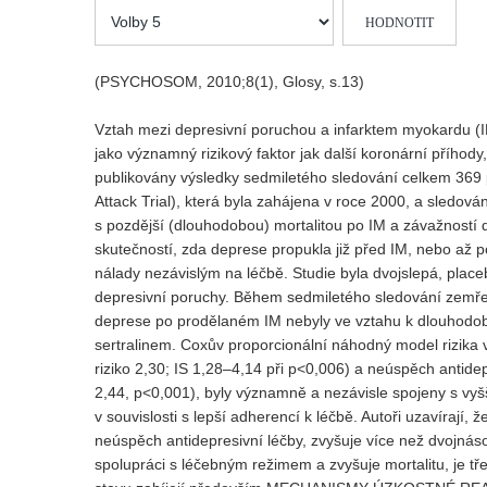
Hodnoťte
prosím
(PSYCHOSOM, 2010;8(1), Glosy, s.13)
Vztah mezi depresivní poruchou a infarktem myokardu (I
jako významný rizikový faktor jak další koronární příhod
publikovány výsledky sedmiletého sledování celkem 369
Attack Trial), která byla zahájena v roce 2000, a sledová
s pozdější (dlouhodobou) mortalitou po IM a závažností 
skutečností, zda deprese propukla již před IM, nebo až p
nálady nezávislým na léčbě. Studie byla dvojslepá, placeb
depresivní poruchy. Během sedmiletého sledování zemřel
deprese po prodělaném IM nebyly ve vztahu k dlouhodobé 
sertralinem. Coxův proporcionální náhodný model rizika vš
riziko 2,30; IS 1,28–4,14 při p<0,006) a neúspěch antidepr
2,44, p<0,001), byly významně a nezávisle spojeny s vyš
v souvislosti s lepší adherencí k léčbě. Autoři uzavírají,
neúspěch antidepresivní léčby, zvyšuje více než dvojnás
spolupráci s léčebným režimem a zvyšuje mortalitu, je tř