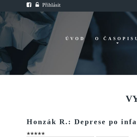
Přihlásit
ÚVOD
O ČASOPIS
Historie
Redakční rada
FAQ
Doporučení
V
Honzák
R.:
Deprese
po
inf