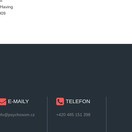
st
 Having
009
E-MAILY
TELEFON
nfo@psychosom.cz
+420 485 151 398