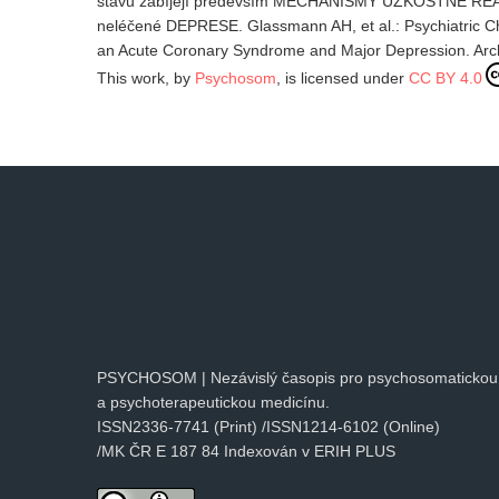
stavu zabíjejí především MECHANISMY ÚZKOSTNÉ REAKCE
neléčené DEPRESE. Glassmann AH, et al.: Psychiatric Ch
an Acute Coronary Syndrome and Major Depression. Arch.
This work, by
Psychosom
, is licensed under
CC BY 4.0
PSYCHOSOM | Nezávislý časopis pro psychosomatickou
a psychoterapeutickou medicínu.
ISSN2336-7741 (Print) /ISSN1214-6102 (Online)
/MK ČR E 187 84 Indexován v ERIH PLUS