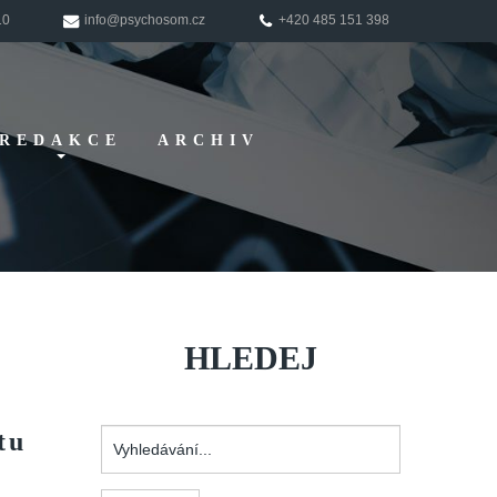
10
info@psychosom.cz
+420 485 151 398
REDAKCE
ARCHIV
Pokyny pro
autory
HLEDEJ
tu
Vyhledávání...