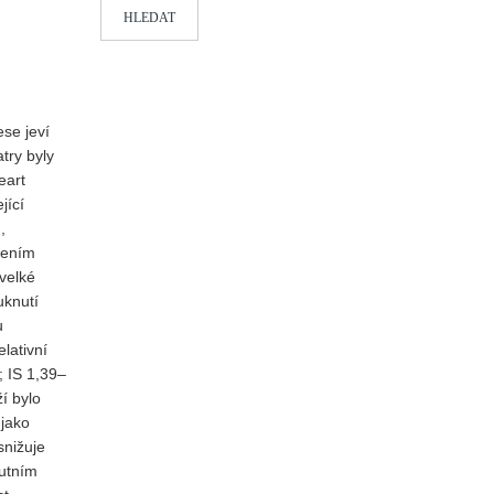
HLEDAT
se jeví
try byly
eart
jící
,
šením
 velké
uknutí
u
lativní
; IS 1,39–
í bylo
 jako
snižuje
kutním