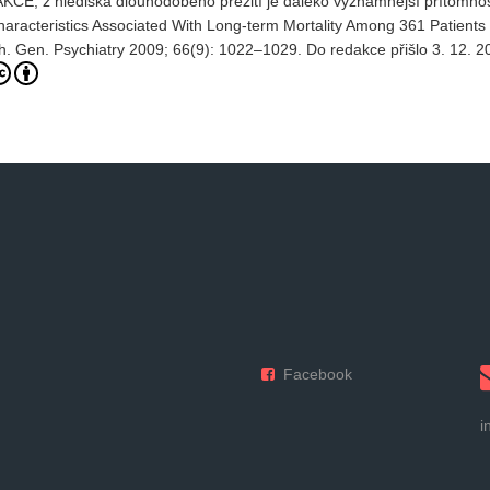
, z hlediska dlouhodobého přežití je daleko významnější přítomno
aracteristics Associated With Long-term Mortality Among 361 Patients
Vydání 1-2017
 Gen. Psychiatry 2009; 66(9): 1022–1029. Do redakce přišlo 3. 12. 2
Vydání 4-2016
Archiv
Facebook
i