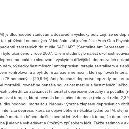
Vydání 3-4/ 2022
Vydání 3-4/ 2021
Vydání 2/ 2021
M) je dlouhodobě studován a dosavadní výsledky potvrzují, že se depre
Vydání 1/ 2021
y, tak přežívání nemocných. V letošním zářijovém čísle Arch Gen Psychia
Vydání 3-4/ 2020
 pacientů zařazených do studie SADHART (Sertraline AntiDepressant H
Vydání 1-2/ 2020
ní bylo ukončeno v roce 2007. Cílem studie bylo nalézt okolnosti souvise
deprese na počátku sledování, výskytem dřívějších depresivních epizod
Vydání 3-4/ 2019
o něm, výsledky šestiměsíční antidepresivní terapie sertralinem a zlep
Vydání 1-2/ 2019
em kontrolovaná a byli do ní zařazeni nemocní, kteří splňovali kritéria
o 75 nemocných (20,9 %). Ani předchozí depresivní epizody, ani prop
Vydání 4/2018
mortalitě, rovněž se nenašla souvislost mezi ní a šestiměsíční léčbo
Vydání 2-3/2018
ak potvrdil, že závažnost (intenzita) depresivní poruchy na počátku (re
esivní terapie, která nevedla ke zlepšení deprese (relativní riziko 2,39
Vydání 1-2018
ší dlouhodobou mortalitou. Naopak výrazné zlepšení depresivních obtíž
Vydání 4-2017
 že intenzita deprese, která se objeví během několika týdnů po IM, stejně
obně mortalitu během dalších sedmi let. Vzhledem k tomu, že deprese 
Vydání 3-2017
eba ji aktivně vyhledávat a útočným způsobem léčit. Takže zatímco v a
Vydání 2-2017