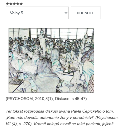
Vydání 1/ 2026
Hodnoťte
Vydání 3/ 2025
prosím
Vydání 2/ 2025
Vydání 1/ 2025
Vydání 3-4/ 2024
Vydání 1-2/ 2024
Vydání 3-4/ 2023
Vydání 1-2/ 2023
Vydání 1-2/ 2022
Vydání 3-4/ 2022
Vydání 3-4/ 2021
(PSYCHOSOM, 2010;8(1), Diskuse, s.45-47)
Vydání 2/ 2021
Tentokrát rozproudila diskusi úvaha Pavla Čepického o tom,
Vydání 1/ 2021
„Kam nás dovedla autonomie ženy v porodnictví“ (Psychosom;
Vydání 3-4/ 2020
VII (4), s. 270). Kromě kolegů ozvali se také pacienti, jejichž