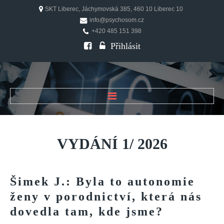
SKT Liberec, Jáchymovská 385, 460 10 Liberec 10
info@psychosom.cz
+420 485 151 398
Přihlásit
ÚVOD
O ČASOPISU
VYDÁNÍ
1/
2026
Historie
Redakční rada
Šimek
J.:
Byla
to
autonomie
FAQ
ženy
v
porodnictví,
která
nás
Doporučení
dovedla
tam,
kde
jsme?
PSYCHOSOM