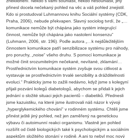
zneklidnění. Někdo s vámi souhlasil, někdo nesouhlasil, jiný
Vydání 1-2/ 2020
přinesl docela nečekaný pohled na věc a váš pohled znejistil.
Vydání 3-4/ 2019
Kdo si prostudoval Luhmannovu knihu Sociální systémy (CDK,
Praha, 2006), nebude překvapen. Slavný sociolog tvrdí, že „…
Vydání 1-2/ 2019
komunikace nemůže být chápána jako systém integrující
Vydání 4/2018
činnost, nemůže být chápána jako nastolení konsenzu“
(Luhmann, 2006, str. 196). Podle autora „…k nejdůležitějším
Vydání 2-3/2018
činnostem komunikace patří senzibilizace systému pro náhody,
Vydání 1-2018
pro poruchy, „noise“ všeho druhu. S pomocí komunikace je
možné činit srozumitelným nečekané, nevítané, zklamání…
Vydání 4-2017
Prostřednictvím komunikace systém zvyšuje svou citlivost a
Vydání 3-2017
vystavuje se prostřednictvím trvalé senzibility a drážditelnosti
evoluci.“ Prakticky jsme to zažili nedávno, když jsme s kolegyní
Vydání 2-2017
přijali pozvání kolegů diabetologů, abychom se přidali k jejich
Vydání 1-2017
jednání o složité situaci jejich pacientů – diabetiků. Přednesli
Vydání 4-2016
jsme kazuistiku, na které jsme ilustrovali náš názor k vývoji
„hyperglykemického chování“ v rodinném systému. Chtěli jsme
Archiv
přinést ještě jiný pohled, než jen zaměřený na genetickou
výbavu či autoimunní reakci organismu. Vlastně jen pohled
EDITOŘI
rozšířit od čistě biologických také k psychologickým a sociálním
aspektům složitého stonání v rodině. A ani to nebyl moc nový
BLOG