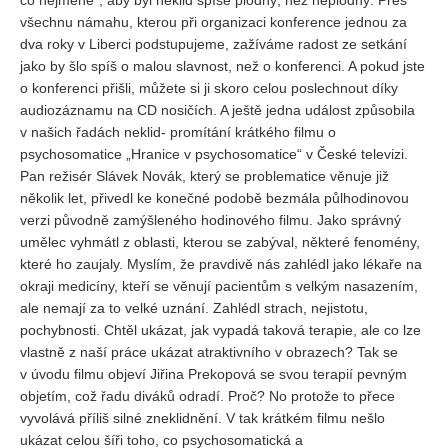
všechnu námahu, kterou při organizaci konference jednou za
dva roky v Liberci podstupujeme, zažíváme radost ze setkání
jako by šlo spíš o malou slavnost, než o konferenci. A pokud jste
o konferenci přišli, můžete si ji skoro celou poslechnout díky
audiozáznamu na CD nosičích. A ještě jedna událost způsobila
v našich řadách neklid- promítání krátkého filmu o
psychosomatice „Hranice v psychosomatice“ v České televizi.
Pan režisér Slávek Novák, který se problematice věnuje již
několik let, přivedl ke konečné podobě bezmála půlhodinovou
verzi původně zamýšleného hodinového filmu. Jako správný
umělec vyhmátl z oblasti, kterou se zabýval, některé fenomény,
které ho zaujaly. Myslím, že pravdivě nás zahlédl jako lékaře na
okraji medicíny, kteří se věnují pacientům s velkým nasazením,
ale nemají za to velké uznání. Zahlédl strach, nejistotu,
pochybnosti. Chtěl ukázat, jak vypadá taková terapie, ale co lze
vlastně z naší práce ukázat atraktivního v obrazech? Tak se
v úvodu filmu objeví Jiřina Prekopová se svou terapií pevným
objetím, což řadu diváků odradí. Proč? No protože to přece
vyvolává příliš silné zneklidnění. V tak krátkém filmu nešlo
ukázat celou šíři toho, co psychosomatická a