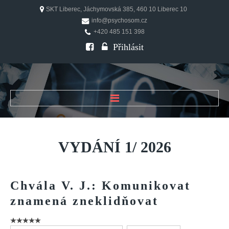
SKT Liberec, Jáchymovská 385, 460 10 Liberec 10
info@psychosom.cz
+420 485 151 398
Přihlásit
ÚVOD
O ČASOPISU
VYDÁNÍ
1/
2026
Historie
Redakční rada
Chvála
V.
J.:
Komunikovat
FAQ
znamená
zneklidňovat
Doporučení
PSYCHOSOM