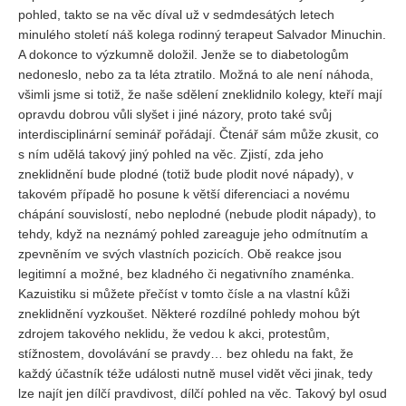
pohled, takto se na věc díval už v sedmdesátých letech
minulého století náš kolega rodinný terapeut Salvador Minuchin.
REDAKCE
A dokonce to výzkumně doložil. Jenže se to diabetologům
Pokyny pro autory
nedoneslo, nebo za ta léta ztratilo. Možná to ale není náhoda,
všimli jsme si totiž, že naše sdělení zneklidnilo kolegy, kteří mají
ARCHIV
opravdu dobrou vůli slyšet i jiné názory, proto také svůj
interdisciplinární seminář pořádají. Čtenář sám může zkusit, co
s ním udělá takový jiný pohled na věc. Zjistí, zda jeho
zneklidnění bude plodné (totiž bude plodit nové nápady), v
takovém případě ho posune k větší diferenciaci a novému
chápání souvislostí, nebo neplodné (nebude plodit nápady), to
tehdy, když na neznámý pohled zareaguje jeho odmítnutím a
zpevněním ve svých vlastních pozicích. Obě reakce jsou
legitimní a možné, bez kladného či negativního znaménka.
Kazuistiku si můžete přečíst v tomto čísle a na vlastní kůži
zneklidnění vyzkoušet. Některé rozdílné pohledy mohou být
zdrojem takového neklidu, že vedou k akci, protestům,
stížnostem, dovolávání se pravdy… bez ohledu na fakt, že
každý účastník téže události nutně musel vidět věci jinak, tedy
lze najít jen dílčí pravdivost, dílčí pohled na věc. Takový byl osud