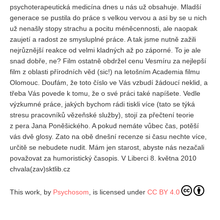
psychoterapeutická medicína dnes u nás už obsahuje. Mladší
generace se pustila do práce s velkou vervou a asi by se u nich
už nenašly stopy strachu a pocitu méněcennosti, ale naopak
zaujetí a radost ze smysluplné práce. A tak jsme nutně zažili
nejrůznější reakce od velmi kladných až po záporné. To je ale
snad dobře, ne? Film ostatně obdržel cenu Vesmíru za nejlepší
film z oblasti přírodních věd (sic!) na letošním Academia filmu
Olomouc. Doufám, že toto číslo ve Vás vzbudí žádoucí neklid, a
třeba Vás povede k tomu, že o své práci také napíšete. Vedle
výzkumné práce, jakých bychom rádi tiskli více (tato se týká
stresu pracovníků vězeňské služby), stojí za přečtení teorie
z pera Jana Poněšického. A pokud nemáte vůbec čas, potěší
vás dvě glosy. Zato na obě dnešní recenze si času nechte více,
určitě se nebudete nudit. Mám jen starost, abyste nás nezačali
považovat za humoristický časopis. V Liberci 8. května 2010
chvala(zav)sktlib.cz
This work, by
Psychosom
, is licensed under
CC BY 4.0