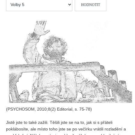
Hodnoťte
Vydání 1/ 2026
prosím
Vydání 3/ 2025
Vydání 2/ 2025
Vydání 1/ 2025
Vydání 3-4/ 2024
Vydání 1-2/ 2024
Vydání 3-4/ 2023
Vydání 1-2/ 2023
Vydání 1-2/ 2022
Vydání 3-4/ 2022
Vydání 3-4/ 2021
(PSYCHOSOM, 2010;8(2) Editorial, s. 75-78)
Vydání 2/ 2021
Vydání 1/ 2021
Jistě jste to také zažili. Těšili jste se na to, jak si s přáteli
Vydání 3-4/ 2020
poklábosíte, ale místo toho jste se po večírku vrátili rozladění a