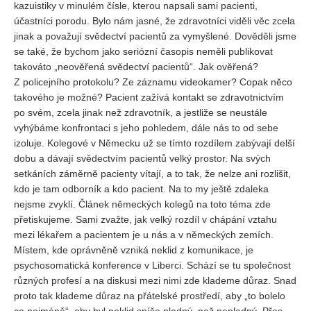
kazuistiky v minulém čísle, kterou napsali sami pacienti,
účastníci porodu. Bylo nám jasné, že zdravotníci viděli věc zcela
jinak a považují svědectví pacientů za vymyšlené. Dověděli jsme
se také, že bychom jako seriózní časopis neměli publikovat
takováto „neověřená svědectví pacientů“. Jak ověřená?
Z policejního protokolu? Ze záznamu videokamer? Copak něco
takového je možné? Pacient zažívá kontakt se zdravotnictvím
po svém, zcela jinak než zdravotník, a jestliže se neustále
vyhýbáme konfrontaci s jeho pohledem, dále nás to od sebe
izoluje. Kolegové v Německu už se tímto rozdílem zabývají delší
dobu a dávají svědectvím pacientů velký prostor. Na svých
setkáních záměrně pacienty vítají, a to tak, že nelze ani rozlišit,
kdo je tam odborník a kdo pacient. Na to my ještě zdaleka
nejsme zvyklí. Článek německých kolegů na toto téma zde
přetiskujeme. Sami zvažte, jak velký rozdíl v chápání vztahu
mezi lékařem a pacientem je u nás a v německých zemích.
Místem, kde oprávněně vzniká neklid z komunikace, je
psychosomatická konference v Liberci. Schází se tu společnost
různých profesí a na diskusi mezi nimi zde klademe důraz. Snad
proto tak klademe důraz na přátelské prostředí, aby „to bolelo
co nejméně“, aby byl neklid spíše plodný, než neplodný. Přes