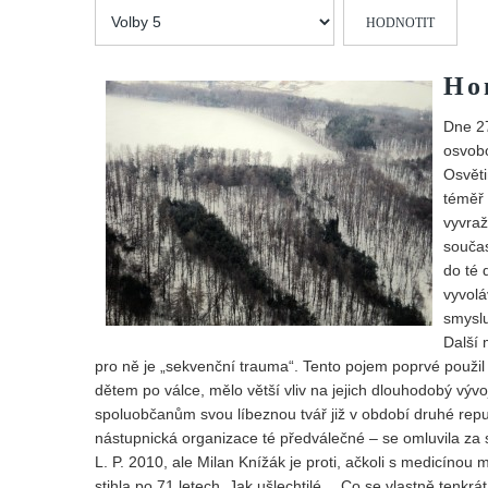
Hodnoťte
prosím
Ho
Dne 27
osvobo
Osvěti
téměř 
vyvraž
součas
do té 
vyvolá
smyslu
Další 
pro ně je „sekvenční trauma“. Tento pojem poprvé použil h
dětem po válce, mělo větší vliv na jejich dlouhodobý výv
spoluobčanům svou líbeznou tvář již v období druhé republ
nástupnická organizace té předválečné – se omluvila za 
L. P. 2010, ale Milan Knížák je proti, ačkoli s medicínou
stihla po 71 letech. Jak ušlechtilé… Co se vlastně tenkrá