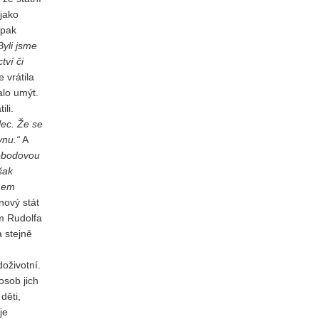
 jako
 pak
Byli jsme
tví či
 vrátila
alo umýt.
ili.
lec. Že se
ynu.“
A
vobodovou
šak
umem
nový stát
m Rudolfa
a stejně
oživotní.
osob jich
děti,
je