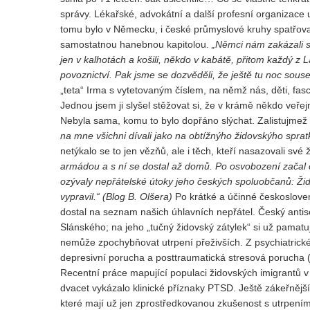
správy. Lékařské, advokátní a další profesní organizace 
tomu bylo v Německu, i české průmyslové kruhy spatřova
samostatnou hanebnou kapitolou.
„Němci nám zakázali se
jen v kalhotách a košili, někdo v kabátě, přitom každý z 
povoznictví. Pak jsme se dozvěděli, že ještě tu noc sous
„teta“ Irma s vytetovaným číslem, na němž nás, děti, fas
Jednou jsem ji slyšel stěžovat si, že v krámě někdo veřejně 
Nebyla sama, komu to bylo dopřáno slýchat. Zalistujm
na mne všichni dívali jako na obtížnýho židovskýho spratka,
netýkalo se to jen vězňů, ale i těch, kteří nasazovali své 
armádou a s ní se dostal až domů. Po osvobození začal ch
ozývaly nepřátelské útoky jeho českých spoluobčanů: 
vypravil.“ (Blog B. Olšera)
Po krátké a účinné českosloven
dostal na seznam našich úhlavních nepřátel. Český anti
Slánského; na jeho „tučný židovský zátylek“ si už pamatuji
nemůže zpochybňovat utrpení přeživších. Z psychiatrickéh
depresivní porucha a posttraumatická stresová porucha (
Recentní práce mapující populaci židovských imigrantů v 
dvacet vykázalo klinické příznaky PTSD. Ještě zákeřnější
které mají už jen zprostředkovanou zkušenost s utrpení