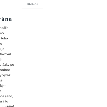
HLEDAT
rána
ndáře,
sky
z toho
lo
 je
tavoval
i
 otázky po
hodnot.
ý výraz
ským
vským
a –
oce (ano,
erá to
 ze státní