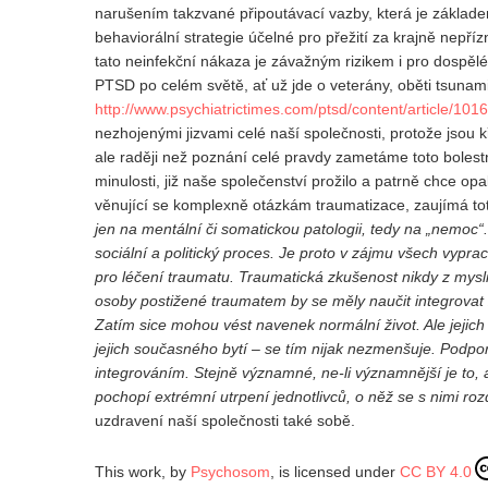
narušením takzvané připoutávací vazby, která je základe
behaviorální strategie účelné pro přežití za krajně nepří
tato neinfekční nákaza je závažným rizikem i pro dospělé
PTSD po celém světě, ať už jde o veterány, oběti tsunami
http://www.psychiatrictimes.com/ptsd/content/article/10
nezhojenými jizvami celé naší společnosti, protože jsou
ale raději než poznání celé pravdy zametáme toto bolest
minulosti, již naše společenství prožilo a patrně chce op
věnující se komplexně otázkám traumatizace, zaujímá to
jen na mentální či somatickou patologii, tedy na „nemoc
sociální a politický proces. Je proto v zájmu všech vypra
pro léčení traumatu.
Traumatická zkušenost nikdy z mysl
osoby postižené traumatem by se měly naučit integrovat z
Zatím sice mohou vést navenek normální život. Ale jejich 
jejich současného bytí – se tím nijak nezmenšuje.
Podpor
integrováním. Stejně významné, ne-li významnější je to, ab
pochopí extrémní utrpení jednotlivců, o něž se s nimi rozd
uzdravení naší společnosti také sobě.
This work, by
Psychosom
, is licensed under
CC BY 4.0