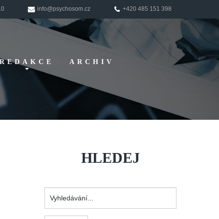
10
info@psychosom.cz
+420 485 151 398
REDAKCE
ARCHIV
Pokyny pro
autory
HLEDEJ
Vyhledávání...