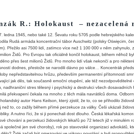
Vydání 3-4/ 2022
Vydání 3-4/ 2021
nzák R.: Holokaust – nezacelená 
Vydání 2/ 2021
. ledna 1945, nebo také 12. Ševatu roku 5705 podle hebrejského kale
Vydání 1/ 2021
dila Rudá armáda koncentrační tábor Auschwitz (polsky Oświęcim, če
Vydání 3-4/ 2020
m). Přežilo asi 7500 lidí, zatímco více než 1 100 000 v něm zahynulo, 
milion Židů. Pro Evropu tak oficiálně končil holokaust, během něhož by
Vydání 1-2/ 2020
děno přes šest milionů Židů. Pro mnoho lidí však nekončí a pro některé
Vydání 3-4/ 2019
ností dodnes, přestože se narodili dávno po válce… Koncentrák předs
doby nepředstavitelnou hrůzu, především permanentní přítomností smrt
Vydání 1-2/ 2019
vající jak děs, tak současně emoční otupění, ale též nezodpověditelné
Vydání 4/2018
, nadhraniční stres tělesný i psychický a destrukci všech dosavadních 
Vydání 2-3/2018
milá překvapení čekala na mnoho z těch mála navrátilců doma. Odborn
olandský autor Hans Keilson, který zjistil, že to, co se přihodilo židov
Vydání 1-2018
oj než to, co zažily během přímé perzekuce za války. Češi ukázali žido
Vydání 4-2017
iky. A nutno říci, že si ji ponechali dost dlouho. Česká lékařská komor
své chování a perzekuci židovských lékařů po 72 letech již v minulém r
Vydání 3-2017
 má společné jen své choroby), rok po stavovské organizaci advokátů, kt
Vydání 2-2017
t dělo? Židé začali být omezováni ve výkonu povolání a byli propouštěni