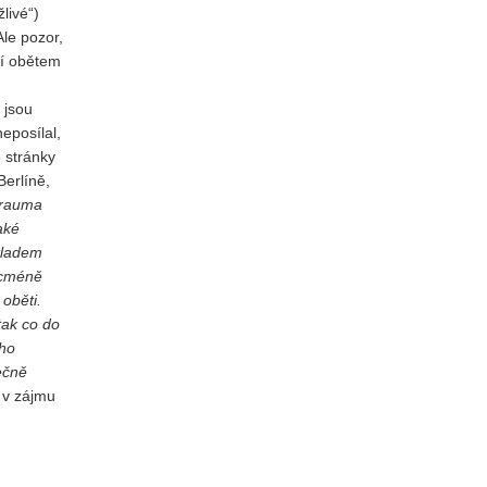
livé“)
Ale pozor,
jí obětem
 jsou
eposílal,
 stránky
Berlíně,
trauma
aké
ákladem
icméně
oběti.
tak co do
eho
nečně
 v zájmu