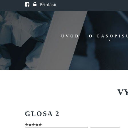
Přihlásit
ÚVOD
O ČASOPIS
Historie
Redakční rada
FAQ
Doporučení
V
GLOSA
2