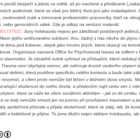
m pocitů bezpečí a jistoty ve světě, až po naučené a předávané („nakaž
znivých podmínek, které se však pro běžný život jeví jako maladaptivní. 
, osobnostně zralé a trénované profesionální pracovníky, kteří se věnu
, nebo genocidních válek. Zde je odkaz na seriózní materiál:
168/1727522
. Jizvy holokaustu nejsou jen záležitostí postižených jedinců,
 křikem jejího umlčovaného svědomí. Ano, žádný z nás nikoho do plynu n
né téma pod koberec, stejně jako mnoho jiných, která ukazují na temné
akovat. Organizace nazvaná Office for Psychosocial Issues se sídlem v 
to stanovisko:
Je zásadně nutné vyhnout se přístupům, které redukují 
“. Trauma není obyčejná nemoc, ale zahrnuje kromě osobního utrpení t
covat definici, která postihne specificitu celého kontextu a bude také z
i nevymizí, a cílem proto nemůže být léčení v běžném slova smyslu. N
raňující zkušenost do svého života, a především najít cestu ven z role 
utrpení, které se váže ke všem sociálním aktivitám – jak co do vzniku, 
a se tedy nemůže omezit jen na pomoc při procházení traumatem a j
y společnost přiznala a přijala skutečnosti, které se staly, tak, že ko
ělí a kolektivně je přijme.
To jsme dlužni nejen obětem holokaustu, ale