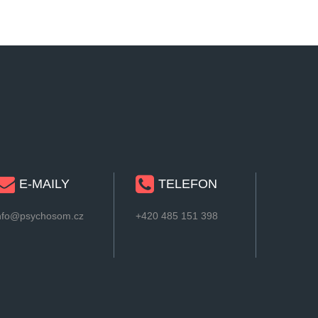
E-MAILY
TELEFON
nfo@psychosom.cz
+420 485 151 398