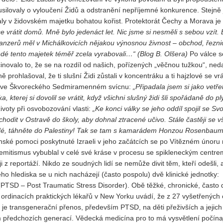
usilovaly o vyloučení Židů a odstranění nepříjemné konkurence. Stejně
Vydání 1-2017
ly v židovském majetku bohatou kořist. Protektorát Čechy a Morava je
Vydání 4-2016
 vrátit domů. Mně bylo jedenáct let. Nic jsme si nesměli s sebou vzít. 
Lanzerů měl v Michálkovicích nějakou výnosnou živnost – obchod, řeznic
Archiv
edé tento majetek téměř zcela vyrabovali…“ (Blog B. Olšera)
Po válce se
cinovalo to, že se na rozdíl od našich, pořízených „věčnou tužkou“, ned
prohlašoval, že ti slušní Židi zůstali v koncentráku a ti hajzlové se vrát
ež ve Škvoreckého Sedmiramenném svícnu:
„Připadala jsem si jako vetře
 kterej si dovolil se vrátit, když všichni slušný židi šli spořádaně do pl
životy při osvobozování vlasti:
„Ke konci války se jeho oddíl spojil se S
odit v Ostravě do školy, aby dohnal ztracené učivo. Stále častěji se v
Židé, táhněte do Palestiny! Tak se tam s kamarádem Honzou Rosenba
ské pomoci poskytnuté Izraeli v jeho začátcích se po Vítězném únoru 
semitismus vybublal v celé své kráse v procesu se spikleneckým centre
 z reportáží. Nikdo ze soudných lidí se nemůže divit těm, kteří odešli, 
o hlediska se u nich nacházejí (často pospolu) dvě klinické jednotky:
PTSD – Post Traumatic Stress Disorder). Obě těžké, chronické, často d
ordinacích praktických lékařů v New Yorku uvádí, že z 27 vyšetřených 
 je transgenerační přenos, především PTSD, na děti přeživších a jejich 
m předchozích generací. Vědecká medicína pro to má vysvětlení počína