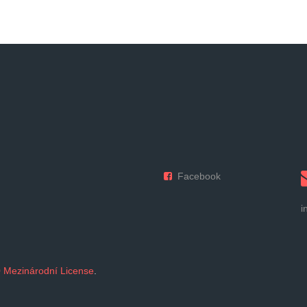
Facebook
i
 Mezinárodní License
.