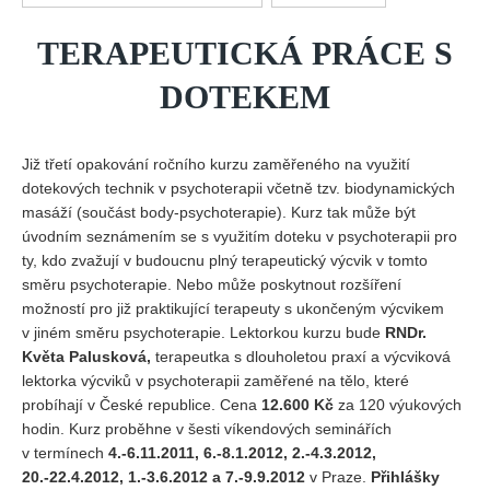
Vydání 1/ 2026
TERAPEUTICKÁ PRÁCE S
Vydání 3/ 2025
Vydání 2/ 2025
DOTEKEM
Vydání 1/ 2025
Vydání 3-4/ 2024
Již třetí opakování ročního kurzu zaměřeného na využití
Vydání 1-2/ 2024
dotekových technik v psychoterapii včetně tzv. biodynamických
masáží (součást body-psychoterapie). Kurz tak může být
Vydání 3-4/ 2023
úvodním seznámením se s využitím doteku v psychoterapii pro
Vydání 1-2/ 2023
ty, kdo zvažují v budoucnu plný terapeutický výcvik v tomto
směru psychoterapie. Nebo může poskytnout rozšíření
Vydání 1-2/ 2022
možností pro již praktikující terapeuty s ukončeným výcvikem
Vydání 3-4/ 2022
v jiném směru psychoterapie. Lektorkou kurzu bude
RNDr.
Květa Palusková,
terapeutka s dlouholetou praxí a výcviková
Vydání 3-4/ 2021
lektorka výcviků v psychoterapii zaměřené na tělo, které
Vydání 2/ 2021
probíhají v České republice. Cena
12.600 Kč
za 120 výukových
hodin. Kurz proběhne v šesti víkendových seminářích
Vydání 1/ 2021
v termínech
4.-6.11.2011, 6.-8.1.2012, 2.-4.3.2012,
Vydání 3-4/ 2020
20.-22.4.2012, 1.-3.6.2012 a 7.-9.9.2012
v Praze.
Přihlášky