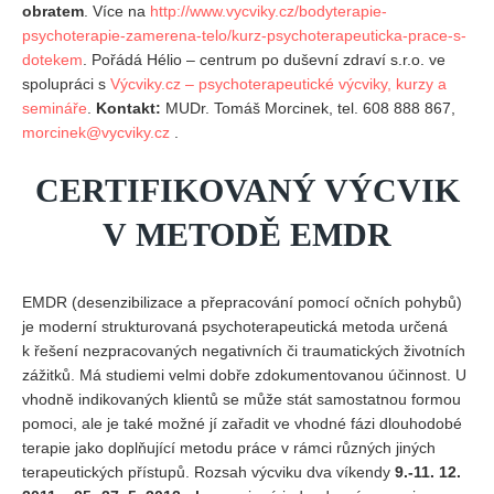
obratem
. Více na
http://www.vycviky.cz/bodyterapie-
Vydání 1-2/ 2020
psychoterapie-zamerena-telo/kurz-psychoterapeuticka-prace-s-
Vydání 3-4/ 2019
dotekem
. Pořádá Hélio – centrum po duševní zdraví s.r.o. ve
Vydání 1-2/ 2019
spolupráci s
Výcviky.cz – psychoterapeutické výcviky, kurzy a
semináře
.
Kontakt:
MUDr. Tomáš Morcinek, tel. 608 888 867,
Vydání 4/2018
morcinek@vycviky.cz
.
Vydání 2-3/2018
CERTIFIKOVANÝ VÝCVIK
Vydání 1-2018
Vydání 4-2017
V METODĚ EMDR
Vydání 3-2017
Vydání 2-2017
EMDR (desenzibilizace a přepracování pomocí očních pohybů)
je moderní strukturovaná psychoterapeutická metoda určená
Vydání 1-2017
k řešení nezpracovaných negativních či traumatických životních
Vydání 4-2016
zážitků. Má studiemi velmi dobře zdokumentovanou účinnost. U
vhodně indikovaných klientů se může stát samostatnou formou
Archiv
pomoci, ale je také možné jí zařadit ve vhodné fázi dlouhodobé
EDITOŘI
terapie jako doplňující metodu práce v rámci různých jiných
terapeutických přístupů. Rozsah výcviku dva víkendy
9.-11. 12.
BLOG