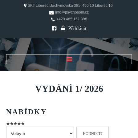
SKT Liberec, Jáchymovská 385, 460 10 Liberec 10
info@psychosom.cz
+420 485 151 398
Přihlásit
ÚVOD
O ČASOPISU
VYDÁNÍ
1/
2026
Historie
Redakční rada
NABÍDKY
FAQ
Doporučení
Hodnoťte
PSYCHOSOM
prosím