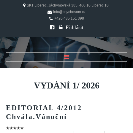
SKT Liberec, Jáchymovská 385, 460 10 Liberec 10
info@psychosom.cz
+420 485 151 398
Přihlásit
ÚVOD
O ČASOPISU
VYDÁNÍ
1/
2026
Historie
Redakční rada
EDITORIAL
4/2012
FAQ
Chvála.Vánoční
Doporučení
PSYCHOSOM