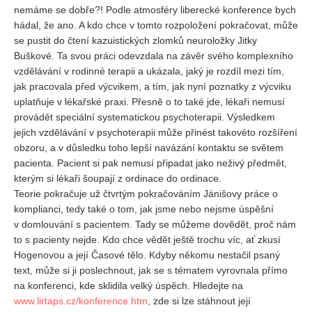
Vydání 1-2/ 2020
nemáme se dobře?! Podle atmosféry liberecké konference bych
hádal, že ano. A kdo chce v tomto rozpoložení pokračovat, může
Vydání 3-4/ 2019
se pustit do čtení kazuistických zlomků neuroložky Jitky
Vydání 1-2/ 2019
Buškové. Ta svou práci odevzdala na závěr svého komplexního
vzdělávání v rodinné terapii a ukázala, jaký je rozdíl mezi tím,
Vydání 4/2018
jak pracovala před výcvikem, a tím, jak nyní poznatky z výcviku
Vydání 2-3/2018
uplatňuje v lékařské praxi. Přesně o to také jde, lékaři nemusí
provádět speciální systematickou psychoterapii. Výsledkem
Vydání 1-2018
jejich vzdělávání v psychoterapii může přinést takovéto rozšíření
Vydání 4-2017
obzoru, a v důsledku toho lepší navázání kontaktu se světem
pacienta. Pacient si pak nemusí připadat jako neživý předmět,
Vydání 3-2017
kterým si lékaři šoupají z ordinace do ordinace.
Vydání 2-2017
Teorie pokračuje už čtvrtým pokračováním Jánišovy práce o
Vydání 1-2017
komplianci, tedy také o tom, jak jsme nebo nejsme úspěšní
v domlouvání s pacientem. Tady se můžeme dovědět, proč nám
Vydání 4-2016
to s pacienty nejde. Kdo chce vědět ještě trochu víc, ať zkusí
Archiv
Hogenovou a její Časové tělo. Kdyby někomu nestačil psaný
text, může si ji poslechnout, jak se s tématem vyrovnala přímo
EDITOŘI
na konferenci, kde sklidila velký úspěch. Hledejte na
www.lirtaps.cz/konference.htm
, zde si lze stáhnout její
BLOG