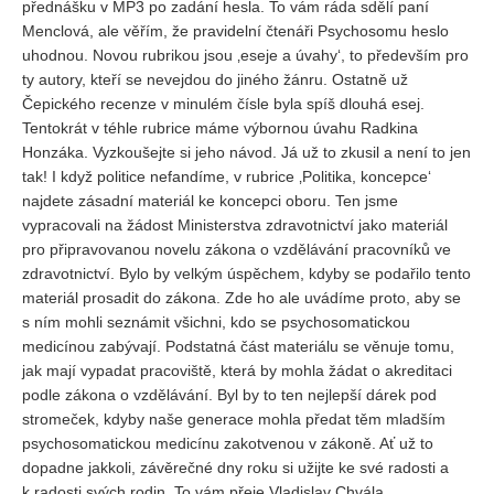
přednášku v MP3 po zadání hesla. To vám ráda sdělí paní
Menclová, ale věřím, že pravidelní čtenáři Psychosomu heslo
REDAKCE
uhodnou. Novou rubrikou jsou ‚eseje a úvahy‘, to především pro
Pokyny pro autory
ty autory, kteří se nevejdou do jiného žánru. Ostatně už
Čepického recenze v minulém čísle byla spíš dlouhá esej.
ARCHIV
Tentokrát v téhle rubrice máme výbornou úvahu Radkina
Honzáka. Vyzkoušejte si jeho návod. Já už to zkusil a není to jen
tak! I když politice nefandíme, v rubrice ‚Politika, koncepce‘
najdete zásadní materiál ke koncepci oboru. Ten jsme
vypracovali na žádost Ministerstva zdravotnictví jako materiál
pro připravovanou novelu zákona o vzdělávání pracovníků ve
zdravotnictví. Bylo by velkým úspěchem, kdyby se podařilo tento
materiál prosadit do zákona. Zde ho ale uvádíme proto, aby se
s ním mohli seznámit všichni, kdo se psychosomatickou
medicínou zabývají. Podstatná část materiálu se věnuje tomu,
jak mají vypadat pracoviště, která by mohla žádat o akreditaci
podle zákona o vzdělávání. Byl by to ten nejlepší dárek pod
stromeček, kdyby naše generace mohla předat těm mladším
psychosomatickou medicínu zakotvenou v zákoně. Ať už to
dopadne jakkoli, závěrečné dny roku si užijte ke své radosti a
k radosti svých rodin. To vám přeje Vladislav Chvála