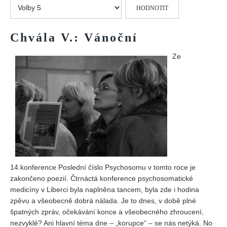
Hodnoťte
Vydání 1/ 2026
prosím
Vydání 3/ 2025
Chvála V.: Vánoční
Vydání 2/ 2025
Vydání 1/ 2025
Ze
Vydání 3-4/ 2024
Vydání 1-2/ 2024
Vydání 3-4/ 2023
Vydání 1-2/ 2023
Vydání 1-2/ 2022
Vydání 3-4/ 2022
14.konference Poslední číslo Psychosomu v tomto roce je
Vydání 3-4/ 2021
zakončeno poezií. Čtrnáctá konference psychosomatické
Vydání 2/ 2021
medicíny v Liberci byla naplněna tancem, byla zde i hodina
Vydání 1/ 2021
zpěvu a všeobecně dobrá nálada. Je to dnes, v době plné
špatných zpráv, očekávání konce a všeobecného zhroucení,
Vydání 3-4/ 2020
nezvyklé? Ani hlavní téma dne – „korupce“ – se nás netýká. No