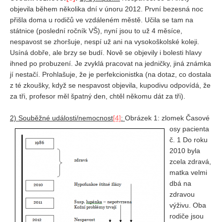
objevila během několika dní v únoru 2012. První bezesná noc
přišla doma u rodičů ve vzdáleném městě. Učila se tam na
státnice (poslední ročník VŠ), nyní jsou to už 4 měsíce,
nespavost se zhoršuje, nespí už ani na vysokoškolské koleji.
Usíná dobře, ale brzy se budí. Nově se objevily i bolesti hlavy
ihned po probuzení. Je zvyklá pracovat na jedničky, jiná známka
jí nestačí. Prohlašuje, že je perfekcionistka (na dotaz, co dostala
z té zkoušky, když se nespavost objevila, kupodivu odpovídá, že
za tři, profesor měl špatný den, chtěl někomu dát za tři).
2) Souběžné události/nemocnost
[4]
:
Obrázek 1: zlomek Časové
osy pacienta
č. 1 Do roku
2010 byla
zcela zdravá,
matka velmi
dbá na
zdravou
výživu. Oba
rodiče jsou