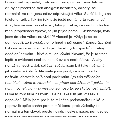
Bolesti zad nepřestaly. Lytické infuze spolu se třemi dalšími
druhy nejmodernějších analgetik nezabraly, odběry jsou
normální, na rentgenu nález odpovídající věku. Starší kolega na
telefonu radí: „ Tak jim řekni, že ještě nemáme tu rezonanci.“
Aha, tam se všechno ukáže. „Taky jim řekni, že všechno budou
mít v propouštěcí zprávě, ta jim přijde poštou.“ Ježíšmarjá, byla
jsem dneska vůbec na vizitě?! Vlastně jo, vždyť jsme se
domlouvali, že ji
proběhneme
hned v půl osmé.“ Zaneprázdnění
bylo na vizitě asi zřejmé. Dojem léčebných úspěchů u třetiny
oddělení nemám. Utkvělo mi jen kývání hlavami, že je to trochu
lepší, s evidentní snahou nezdržovat a neobtěžovat. A taky
nenaštvat sestry. Jak šel čas, začala jsem být také naštvaná,
jako většina kolegů. Ale měla jsem pocit, že u nich se to
naštvání obracelo spíš proti pacientům („
to vás tolik bolet
nemůže“, „všem to zabralo“, „ to přece nemůžete mít pořád, to
není možný“, „to vy si myslíte, že nespíte, ve skutečnosti spíte“
).
U mě to bylo také naštvání, ale na jakési míjení otázek a
odpovědí. Měla jsem pocit, že mi něco podstatného uniká, a
popravdě spíše snaha porozumět tomu, proč výsledky jsou
normální a ten člověk přesto nevidí, neslyší, nespí, nemůže se