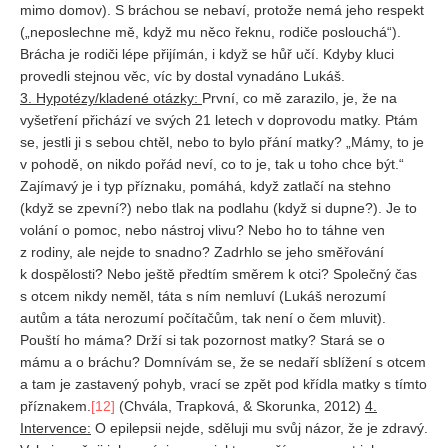
mimo domov). S bráchou se nebaví, protože nemá jeho respekt
(„neposlechne mě, když mu něco řeknu, rodiče poslouchá“).
Brácha je rodiči lépe přijímán, i když se hůř učí. Kdyby kluci
provedli stejnou věc, víc by dostal vynadáno Lukáš.
3. Hypotézy/kladené otázky:
První, co mě zarazilo, je, že na
vyšetření přichází ve svých 21 letech v doprovodu matky. Ptám
se, jestli ji s sebou chtěl, nebo to bylo přání matky? „Mámy, to je
v pohodě, on nikdo pořád neví, co to je, tak u toho chce být.“
Zajímavý je i typ příznaku, pomáhá, když zatlačí na stehno
(když se zpevní?) nebo tlak na podlahu (když si dupne?). Je to
volání o pomoc, nebo nástroj vlivu? Nebo ho to táhne ven
z rodiny, ale nejde to snadno? Zadrhlo se jeho směřování
k dospělosti? Nebo ještě předtím směrem k otci? Společný čas
s otcem nikdy neměl, táta s ním nemluví (Lukáš nerozumí
autům a táta nerozumí počítačům, tak není o čem mluvit).
Pouští ho máma? Drží si tak pozornost matky? Stará se o
mámu a o bráchu? Domnívám se, že se nedaří sblížení s otcem
a tam je zastavený pohyb, vrací se zpět pod křídla matky s tímto
příznakem.
[12]
(Chvála, Trapková, & Skorunka, 2012)
4.
Intervence:
O epilepsii nejde, sděluji mu svůj názor, že je zdravý.