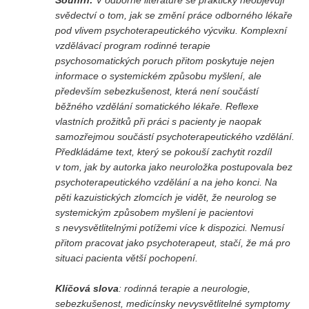
Souhrn:
V odborné literatuře se prakticky neobjevují
Vydání 1-2/ 2020
svědectví o tom, jak se změní práce odborného lékaře
Vydání 3-4/ 2019
pod vlivem psychoterapeutického výcviku. Komplexní
vzdělávací program rodinné terapie
Vydání 1-2/ 2019
psychosomatických poruch přitom poskytuje nejen
Vydání 4/2018
informace o systemickém způsobu myšlení, ale
především sebezkušenost, která není součástí
Vydání 2-3/2018
běžného vzdělání somatického lékaře. Reflexe
Vydání 1-2018
vlastních prožitků při práci s pacienty je naopak
samozřejmou součástí psychoterapeutického vzdělání.
Vydání 4-2017
Předkládáme text, který se pokouší zachytit rozdíl
Vydání 3-2017
v tom, jak by autorka jako neuroložka postupovala bez
psychoterapeutického vzdělání a na jeho konci. Na
Vydání 2-2017
pěti kazuistických zlomcích je vidět, že neurolog se
Vydání 1-2017
systemickým způsobem myšlení je pacientovi
s nevysvětlitelnými potížemi více k dispozici. Nemusí
Vydání 4-2016
přitom pracovat jako psychoterapeut, stačí, že má pro
Archiv
situaci pacienta větší pochopení.
EDITOŘI
Klíčová slova
: rodinná terapie a neurologie,
sebezkušenost, medicínsky nevysvětlitelné symptomy
BLOG