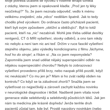
Moje potřeba účastnit se výcviku v rodinné terapii vznikla
z otázky, kterou jsem si opakovaně kladla: „Proč jen ty léky
neúčinkují?“ To, že jsem neznala odpověď, vedlo k mému
velikému znejistění, zda „něco“ nedělám špatně. Jak to tedy
chodilo před výcvikem: Do ordinace často přicházeli pacienti,
kteří byli svým způsobem „obtížní a obtěžující“. Byli to totiž
pacienti, kteří na „nic“ nezabírali. Mohli jste třeba udělat desítky
rentgenů, CT či MRI vyšetření, stovky odběrů, a ono tam nikdy
nic nebylo a není tam nic ani teď. Držím v ruce fascikl vyšetření
stejného objemu, jako výsledky kondiciogramu z filmu
Jáchyme,
hoď ho do stroje!
, a říkám si: „Na co jsem nepomyslela?
Zapomněla jsem snad udělat nějaký superspeciální odběr na
nějakou superspeciální chorobu? Nebylo to zobrazovací
vyšetření provedeno příliš brzy, nebo naopak příliš pozdě, když
nic neukázalo? Co mu jen je? Mám si ho zvát raději obden na
kontrolu? Co když se ta záludnost zhorší? Snažila jsem se
vyšetřovat co nejpečlivěji a zároveň zachytit každou novinku
v neurologické diagnostice i léčbě. Nadšeně jsem vítala nové
generace stále selektivněji a selektivněji působících léků. Jak jen
nám ta medicína jde krásně dopředu! Jenže tenhle druh
pacientů zůstal tam, kde byl. Prostě navzdory novinkám (nebo