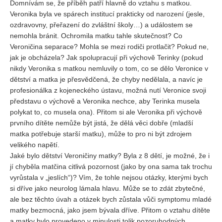
Domnívám se, že příběh patří hlavně do vztahu s matkou.
Veronika byla ve spárech institucí prakticky od narození (jesle,
ozdravovny, přeřazení do zvláštní školy…) a událostem se
nemohla bránit. Ochromila matku tahle skutečnost? Co
Veroničina separace? Mohla se mezi rodiči protlačit? Pokud ne,
jak je obcházela? Jak spolupracují při výchově Terinky (pokud
nikdy Veronika s matkou nemluvily o tom, co se dělo Veronice v
dětství a matka je přesvědčená, že chyby nedělala, a navíc je
profesionálka z kojeneckého ústavu, možná nutí Veronice svoji
představu o výchově a Veronika nechce, aby Terinka musela
polykat to, co musela ona). Přitom si ale Veronika při výchově
prvního dítěte nemůže být jistá, že dělá věci dobře (mladší
matka potřebuje starší matku), může to pro ni být zdrojem
velikého napětí.
Jaké bylo dětství Veroničiny matky? Byla z 8 dětí, je možné, že i
jí chyběla matčina citlivá pozornost (jako by ona sama tak trochu
vyrůstala v „jeslích“)? Vím, že tohle nejsou otázky, kterými bych
si dříve jako neurolog lámala hlavu. Může se to zdát zbytečné,
ale bez těchto úvah a otázek bych zůstala vůči symptomu mladé
matky bezmocná, jako jsem bývala dříve. Přitom o vztahu dítěte
a matky bylo provedeno v minulosti tolik pozoruhodných