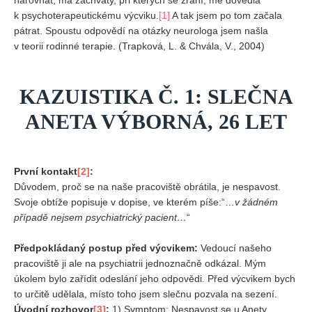
narovnat, má záchvaty, při kterých se zraní, mě dovedla
k psychoterapeutickému výcviku.
[1]
A tak jsem po tom začala
pátrat. Spoustu odpovědí na otázky neurologa jsem našla
v teorii rodinné terapie. (Trapková, L. & Chvála, V., 2004)
KAZUISTIKA Č. 1: SLEČNA
ANETA VÝBORNÁ, 26 LET
První kontakt
[2]
:
Důvodem, proč se na naše pracoviště obrátila, je nespavost.
Svoje obtíže popisuje v dopise, ve kterém píše:“…
v žádném
případě nejsem psychiatrický pacient…
“
Předpokládaný postup před výcvikem:
Vedoucí našeho
pracoviště ji ale na psychiatrii jednoznačně odkázal. Mým
úkolem bylo zařídit odeslání jeho odpovědi. Před výcvikem bych
to určitě udělala, místo toho jsem slečnu pozvala na sezení.
Úvodní rozhovor
[3]
:
1) Symptom:
Nespavost se u Anety