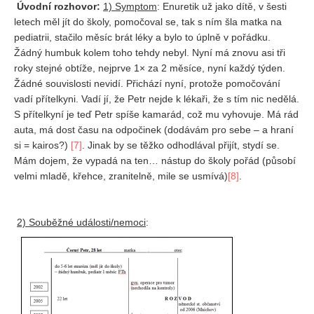
Úvodní rozhovor:
1) Symptom
: Enuretik už jako dítě, v šesti
letech měl jít do školy, pomočoval se, tak s ním šla matka na
pediatrii, stačilo měsíc brát léky a bylo to úplně v pořádku.
Žádný humbuk kolem toho tehdy nebyl. Nyní má znovu asi tři
roky stejné obtíže, nejprve 1× za 2 měsíce, nyní každý týden.
Žádné souvislosti nevidí. Přichází nyní, protože pomočování
vadí přítelkyni. Vadí jí, že Petr nejde k lékaři, že s tím nic nedělá.
S přítelkyní je teď Petr spíše kamarád, což mu vyhovuje. Má rád
auta, má dost času na odpočinek (dodávám pro sebe – a hraní
si = kairos?)
[7]
. Jinak by se těžko odhodlával přijít, stydí se.
Mám dojem, že vypadá na ten… nástup do školy pořád (působí
velmi mladě, křehce, zranitelně, mile se usmívá)
[8]
.
2) Souběžné události/nemoci
: