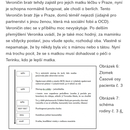
Veroničin bratr tehdy zajistil pro jejich matku léčbu v Praze, nyní
je schopna normálně fungovat, ale chodí o berlích. Tento
Veroničin bratr žije v Praze, domů téměř nejezdí (údajně pro
partnerství s jinou ženou, která má sociální fobii a OCD).
Veroničin otec se v příběhu moc nevyskytuje. Po delším
přemýšlení Veronika uvádí, že je také moc hodný, za maminku
se vždycky postaví, jsou všude spolu, rozhodují oba. Vlastně si
nepamatuje, že by někdy byla víc s mámou nebo s tátou. Nyní
má trochu pocit, že se s matkou musí dohadovat o péči o
Terinku, kdo je lepší matka.
Obrázek 6:
Zlomek
Časové osy
pacienta č. 3
Obrázek 7:
schéma
rodiny č. 3
4.