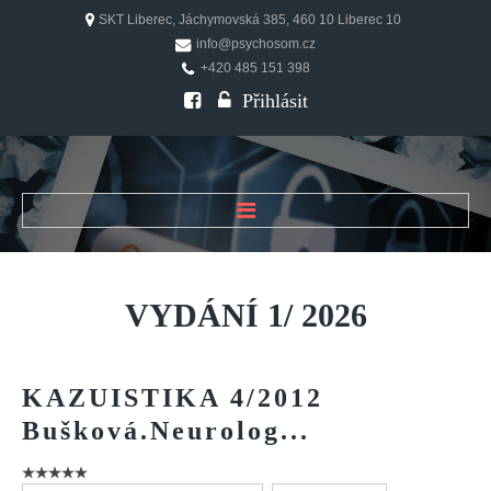
SKT Liberec, Jáchymovská 385, 460 10 Liberec 10
info@psychosom.cz
+420 485 151 398
Přihlásit
ÚVOD
O ČASOPISU
VYDÁNÍ
1/
2026
Historie
Redakční rada
KAZUISTIKA
4/2012
FAQ
Bušková.Neurolog...
Doporučení
PSYCHOSOM