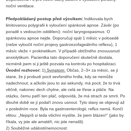
noční ventilace.
Předpokládaný postup před výcvikem:
Indikovala bych
limitovanou polygrafii k vyloučení spánkové apnoe. Závěr (po
poradě s vedoucím oddělení): noční laryngospasmus. O
spánkovou apnoe nejde. Doporučuji spát 1 měsíc v polosedě
(nelze vyloučit noční projevy gastroezofageálního reflexu), 1
měsíc vleže + prokinetikum. V případě obtížného znovuusnutí
anxiolytikum. Pacientka tato doporučení skutečně dostala,
nicméně jsem si ji ještě pozvala na kontrolu po hospitalizaci.
Úvodní rozhovor:
1
) Symptom:
Občas, 2–3× za měsíc, se jí
stane, že ji probudí pocit sevřeného hrdla, kdy se nemůže
nadechnout, a ačkoliv jsou to asi sekundy, má pocit, že to trvá
věčně, nakonec dech chytne, ale celá se třese a pláče. Na
otázku, čemu patří ten pláč, odpovídá, že má strach ze smrti. Po
dlouhé době se jí podaří znovu usnout. Tyto stavy se objevují až
v posledním roce. Byla na gastroenterologii, reflux nemá. Končí
větou: „Nejspíš si teda všichni myslíte, že jsem blázen!“ (jako by
říkala, vy jste ale amatéři, nic jste nenašli).
2) Souběžné události/nemocnost: