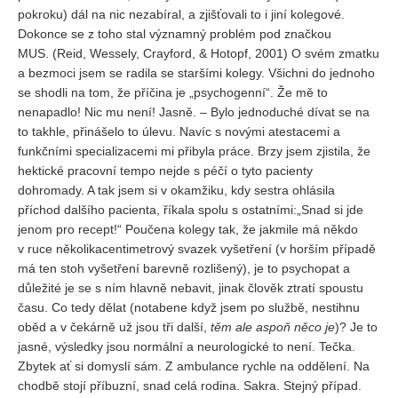
pokroku) dál na nic nezabíral, a zjišťovali to i jiní kolegové.
Dokonce se z toho stal významný problém pod značkou
MUS. (Reid, Wessely, Crayford, & Hotopf, 2001) O svém zmatku
a bezmoci jsem se radila se staršími kolegy. Všichni do jednoho
se shodli na tom, že příčina je „psychogenní“. Že mě to
nenapadlo! Nic mu není! Jasně. – Bylo jednoduché dívat se na
to takhle, přinášelo to úlevu. Navíc s novými atestacemi a
funkčními specializacemi mi přibyla práce. Brzy jsem zjistila, že
hektické pracovní tempo nejde s péčí o tyto pacienty
dohromady. A tak jsem si v okamžiku, kdy sestra ohlásila
příchod dalšího pacienta, říkala spolu s ostatními:„Snad si jde
jenom pro recept!“ Poučena kolegy tak, že jakmile má někdo
v ruce několikacentimetrový svazek vyšetření (v horším případě
má ten stoh vyšetření barevně rozlišený), je to psychopat a
důležité je se s ním hlavně nebavit, jinak člověk ztratí spoustu
času. Co tedy dělat (notabene když jsem po službě, nestihnu
oběd a v čekárně už jsou tři další,
těm ale aspoň něco je
)? Je to
jasné, výsledky jsou normální a neurologické to není. Tečka.
Zbytek ať si domyslí sám. Z ambulance rychle na oddělení. Na
chodbě stojí příbuzní, snad celá rodina. Sakra. Stejný případ.