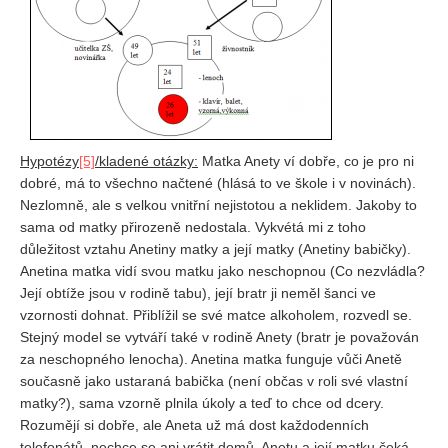
Hypotézy
[5]
/kladené otázky:
Matka Anety ví dobře, co je pro ni
dobré, má to všechno načtené (hlásá to ve škole i v novinách).
Nezlomně, ale s velkou vnitřní nejistotou a neklidem. Jakoby to
sama od matky přirozeně nedostala. Vykvétá mi z toho
důležitost vztahu Anetiny matky a její matky (Anetiny babičky).
Anetina matka vidí svou matku jako neschopnou (Co nezvládla?
Její obtíže jsou v rodině tabu), její bratr ji neměl šanci ve
vzornosti dohnat. Přiblížil se své matce alkoholem, rozvedl se.
Stejný model se vytváří také v rodině Anety (bratr je považován
za neschopného lenocha). Anetina matka funguje vůči Anetě
současně jako ustaraná babička (není občas v roli své vlastní
matky?), sama vzorně plnila úkoly a teď to chce od dcery.
Rozumějí si dobře, ale Aneta už má dost každodenních
telefonátů, nechce se ani vrátit domů. Anetu a její matku čeká