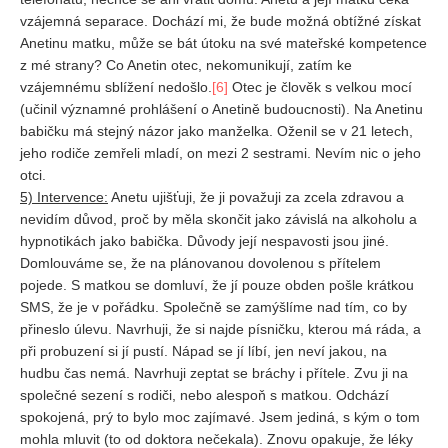
vzájemná separace. Dochází mi, že bude možná obtížné získat
Anetinu matku, může se bát útoku na své mateřské kompetence
z mé strany? Co Anetin otec, nekomunikují, zatím ke
vzájemnému sblížení nedošlo.
[6]
Otec je člověk s velkou mocí
(učinil významné prohlášení o Anetině budoucnosti). Na Anetinu
babičku má stejný názor jako manželka. Oženil se v 21 letech,
jeho rodiče zemřeli mladí, on mezi 2 sestrami. Nevím nic o jeho
otci.
5) Intervence:
Anetu ujišťuji, že ji považuji za zcela zdravou a
nevidím důvod, proč by měla skončit jako závislá na alkoholu a
hypnotikách jako babička. Důvody její nespavosti jsou jiné.
Domlouváme se, že na plánovanou dovolenou s přítelem
pojede. S matkou se domluví, že jí pouze obden pošle krátkou
SMS, že je v pořádku. Společně se zamýšlíme nad tím, co by
přineslo úlevu. Navrhuji, že si najde písničku, kterou má ráda, a
při probuzení si jí pustí. Nápad se jí líbí, jen neví jakou, na
hudbu čas nemá. Navrhuji zeptat se bráchy i přítele. Zvu ji na
společné sezení s rodiči, nebo alespoň s matkou. Odchází
spokojená, prý to bylo moc zajímavé. Jsem jediná, s kým o tom
mohla mluvit (to od doktora nečekala). Znovu opakuje, že léky