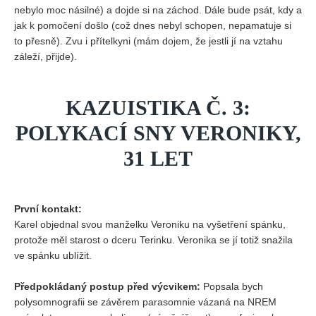
nebylo moc násilné) a dojde si na záchod. Dále bude psát, kdy a
jak k pomočení došlo (což dnes nebyl schopen, nepamatuje si
to přesně). Zvu i přítelkyni (mám dojem, že jestli jí na vztahu
záleží, přijde).
KAZUISTIKA Č. 3:
POLYKACÍ SNY VERONIKY,
31 LET
První kontakt:
Karel objednal svou manželku Veroniku na vyšetření spánku,
protože měl starost o dceru Terinku. Veronika se jí totiž snažila
ve spánku ublížit.
Předpokládaný postup před výcvikem:
Popsala bych
polysomnografii se závěrem parasomnie vázaná na NREM