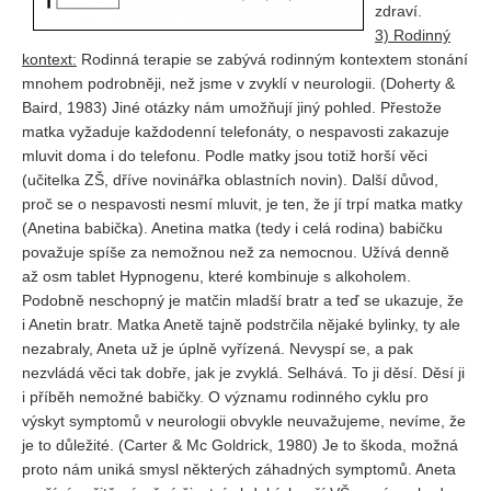
zdraví.
3) Rodinný
kontext:
Rodinná terapie se zabývá rodinným kontextem stonání
mnohem podrobněji, než jsme v zvyklí v neurologii. (Doherty &
Baird, 1983) Jiné otázky nám umožňují jiný pohled. Přestože
matka vyžaduje každodenní telefonáty, o nespavosti zakazuje
mluvit doma i do telefonu. Podle matky jsou totiž horší věci
(učitelka ZŠ, dříve novinářka oblastních novin). Další důvod,
proč se o nespavosti nesmí mluvit, je ten, že jí trpí matka matky
(Anetina babička). Anetina matka (tedy i celá rodina) babičku
považuje spíše za nemožnou než za nemocnou. Užívá denně
až osm tablet Hypnogenu, které kombinuje s alkoholem.
Podobně neschopný je matčin mladší bratr a teď se ukazuje, že
i Anetin bratr. Matka Anetě tajně podstrčila nějaké bylinky, ty ale
nezabraly, Aneta už je úplně vyřízená. Nevyspí se, a pak
nezvládá věci tak dobře, jak je zvyklá. Selhává. To ji děsí. Děsí ji
i příběh nemožné babičky. O významu rodinného cyklu pro
výskyt symptomů v neurologii obvykle neuvažujeme, nevíme, že
je to důležité. (Carter & Mc Goldrick, 1980) Je to škoda, možná
proto nám uniká smysl některých záhadných symptomů. Aneta