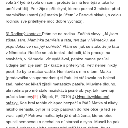
volá 2× týdně (volá on sám, protože to má levnější a také to
uměl zařídit). Petr žije s přítelkyní, kterou poznal 3 měsíce před
maminčinou smrtí (její matka je účetní v Petrově skladu, s celou
rodinou své přítelkyně moc dobře vychází).
3) Rodinný kontext:
Ptám se na rodinu. Začíná slovy: „
Já jsem
zůstal sám. Maminka zemřela a táta, ten žije v Německu, ale
přijel dokonce i na její pohřeb
.“ Ptám se, jak se stalo, že je táta
v Německu. Rodiče se tak tenkrát dohodli, táta pracuje na
stavbách, v Německu víc vydělával, peníze matce posílal.
Údajně tam žije sám (1× krátce s přítelkyní). Petr neměl nikdy
pocit, že by to matce vadilo. Nemluvila s ním o tom. Matka
(prodavačka v supermarketu) si řadu let stěžovala na bolesti
zad, nakonec lékaři zjistili metastázy páteře. Mluvíme dlouho,
ale rodina pro mě stále nezískává jasné obrysy, tak navrhuji
práci s kameny
[9]
. (Štípek, P., 2010)
4) Hypotézy/kladené
otázky:
Kde bral tenhle chlapec bezpečí a řád? Matka si nikdy
nikoho nenašla, byl příliš brzy pasován do role otce (a teď se
vrací zpět)? Petrova matka byla již druhá žena, kterou otec
opustil nemocnou a nechal na ní starosti o syna. Museli ho pak