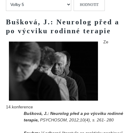
Hodnoťte
Vydání 1/ 2026
prosím
Vydání 3/ 2025
Bušková, J.: Neurolog před a
Vydání 2/ 2025
po výcviku rodinné terapie
Vydání 1/ 2025
Vydání 3-4/ 2024
Ze
Vydání 1-2/ 2024
Vydání 3-4/ 2023
Vydání 1-2/ 2023
Vydání 1-2/ 2022
Vydání 3-4/ 2022
Vydání 3-4/ 2021
14.konference
Vydání 2/ 2021
Bušková, J.: Neurolog před a po výcviku rodinné
Vydání 1/ 2021
terapie,
PSYCHOSOM, 2012;10(4), s. 261- 280
Vydání 3-4/ 2020