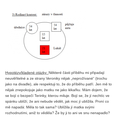
Hypotézy/kladené otázky:
Některé části příběhu mi připadají
neuvěřitelné a ze strany Veroniky nějak „neprožívané“ (trochu
jako na divadle), ale respektuji to, že do příběhu patří. Jen mě to
nějak znepokojuje jako matku ne jako lékařku. Mám dojem, že
se bojí o bezpečí Terinky, kterou miluje. Bojí se, že jí nechtíc ve
spánku ublíží, že ani nebude vědět, jak moc jí ublížila. První co
mě napadá: Měla to tak sama? Ublížila jí matka svými
rozhodnutími, aniž to věděla? Že by ji to ani ve snu nenapadlo?