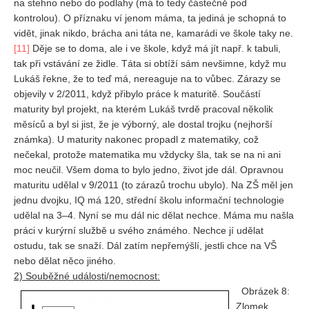
na stehno nebo do podlahy (má to tedy částečně pod
kontrolou). O příznaku ví jenom máma, ta jediná je schopná to
vidět, jinak nikdo, brácha ani táta ne, kamarádi ve škole taky ne.
[11]
Děje se to doma, ale i ve škole, když má jít např. k tabuli,
tak při vstávání ze židle. Táta si obtíží sám nevšimne, když mu
Lukáš řekne, že to teď má, nereaguje na to vůbec. Zárazy se
objevily v 2/2011, když přibylo práce k maturitě. Součástí
maturity byl projekt, na kterém Lukáš tvrdě pracoval několik
měsíců a byl si jist, že je výborný, ale dostal trojku (nejhorší
známka). U maturity nakonec propadl z matematiky, což
nečekal, protože matematika mu vždycky šla, tak se na ni ani
moc neučil. Všem doma to bylo jedno, život jde dál. Opravnou
maturitu udělal v 9/2011 (to zárazů trochu ubylo). Na ZŠ měl jen
jednu dvojku, IQ má 120, střední školu informační technologie
udělal na 3–4. Nyní se mu dál nic dělat nechce. Máma mu našla
práci v kurýrní službě u svého známého. Nechce jí udělat
ostudu, tak se snaží. Dál zatím nepřemýšlí, jestli chce na VŠ
nebo dělat něco jiného.
2) Souběžné události/nemocnost:
Obrázek 8:
Zlomek