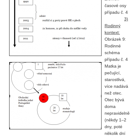
časové osy
případu č. 4
3)
Rodinný
kontext:
Obrázek 9:
Rodinné
schéma
případu č. 4
Matka je
pečující,
starostlivá,
více nadává
než otec.
Otec bývá
doma
nepravidelně
(někdy 1–2
dny, poté
několik dní