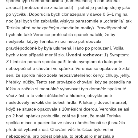
spánek typu somnambulismu (náměsíčnost) a confusional
arousal (probuzení se zmateností) – potud je postup stejný jako
po výcviku. Doporučila bych clonazepam v dávce 0,5–1 mg na
noc (asi bych tím zabránila výskytu parasomnie a „ochránila“ tak
Terinku před nebezpečným chováním matky). Pravděpodobně
bych ale také Veronice prohloubila spánek natolik, že by
neslyšela, kdyby Terinka v noci něco potřebovala,
pravděpodobně by byla utlumená i ráno po probuzení. Volila
bych v tom případě menší zlo.
Úvodní rozhovor:
1) Symptom:
Z hlediska poruch spánku patří tento symptom do kategorie
nebezpečného chování ve spánku. Veronice se opakovaně zdál
sen, že spolkla něco zcela nepoživatelného: červy, chlupy, jehly,
hřebíky, nůžky. Tento sen provázelo chování, kdy se posadila na
lůžku a začala si manuálně vybavovat tyto domněle spolknuté
věci z úst, a to velmi důkladně a hluboko, obvykle poté
následovaly několik dní bolesti hrdla. K lékaři ji dovedl manžel,
když se situace opakovala s 10měsíční dcerou. Veronika se asi
po 2 hod. spánku probudila, zdál se jí sen, že malá Terinka
spolkla mince a pacientka ve stavu náměsíčnosti se jí snažila
předmět vybavit z úst. Chování vůči holčičce bylo velmi
nebezpečné, pro bolest plakala, to probudilo manžela a