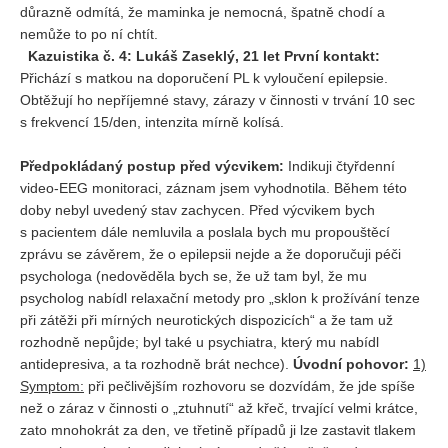
důrazně odmítá, že maminka je nemocná, špatně chodí a
nemůže to po ní chtít.
Kazuistika č. 4: Lukáš Zaseklý, 21 let
První kontakt:
Přichází s matkou na doporučení PL k vyloučení epilepsie.
Obtěžují ho nepříjemné stavy, zárazy v činnosti v trvání 10 sec
s frekvencí 15/den, intenzita mírně kolísá.
Předpokládaný postup před výcvikem:
Indikuji čtyřdenní
video-EEG monitoraci, záznam jsem vyhodnotila. Během této
doby nebyl uvedený stav zachycen. Před výcvikem bych
s pacientem dále nemluvila a poslala bych mu propouštěcí
zprávu se závěrem, že o epilepsii nejde a že doporučuji péči
psychologa (nedověděla bych se, že už tam byl, že mu
psycholog nabídl relaxační metody pro „sklon k prožívání tenze
při zátěži při mírných neurotických dispozicích“ a že tam už
rozhodně nepůjde; byl také u psychiatra, který mu nabídl
antidepresiva, a ta rozhodně brát nechce).
Úvodní pohovor:
1)
Symptom:
při pečlivějším rozhovoru se dozvídám, že jde spíše
než o záraz v činnosti o „ztuhnutí“ až křeč, trvající velmi krátce,
zato mnohokrát za den, ve třetině případů ji lze zastavit tlakem