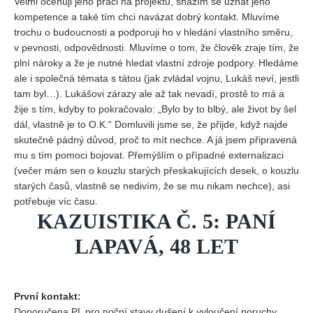
Velmi oceňuji jeho práci na projektu, snažím se uznat jeho
kompetence a také tím chci navázat dobrý kontakt. Mluvíme
trochu o budoucnosti a podporuji ho v hledání vlastního směru,
v pevnosti, odpovědnosti. Mluvíme o tom, že člověk zraje tím, že
plní nároky a že je nutné hledat vlastní zdroje podpory. Hledáme
ale i společná témata s tátou (jak zvládal vojnu, Lukáš neví, jestli
tam byl…). Lukášovi zárazy ale až tak nevadí, prostě to má a
žije s tím, kdyby to pokračovalo: „Bylo by to blbý, ale život by šel
dál, vlastně je to O.K.“ Domluvili jsme se, že přijde, když najde
skutečně pádný důvod, proč to mít nechce. A já jsem připravená
mu s tím pomoci bojovat. Přemýšlím o případné externalizaci
(večer mám sen o kouzlu starých přeskakujících desek, o kouzlu
starých časů, vlastně se nedivím, že se mu nikam nechce), asi
potřebuje víc času.
KAZUISTIKA Č. 5: PANÍ
LAPAVÁ, 48 LET
První kontakt:
Doporučena PL pro noční stavy dušení k vyloučení poruchy