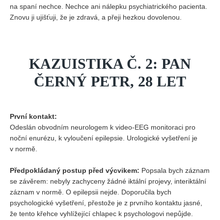
na spaní nechce. Nechce ani nálepku psychiatrického pacienta.
Znovu ji ujišťuji, že je zdravá, a přeji hezkou dovolenou.
KAZUISTIKA Č. 2: PAN
ČERNÝ PETR, 28 LET
První kontakt:
Odeslán obvodním neurologem k video-EEG monitoraci pro
noční enurézu, k vyloučení epilepsie. Urologické vyšetření je
v normě.
Předpokládaný postup před výcvikem:
Popsala bych záznam
se závěrem: nebyly zachyceny žádné iktální projevy, interiktální
záznam v normě. O epilepsii nejde. Doporučila bych
psychologické vyšetření, přestože je z prvního kontaktu jasné,
že tento křehce vyhlížející chlapec k psychologovi nepůjde.