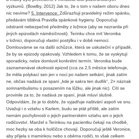
výzkumů. (Bowlby, 2012) Jak to, že o tom v našem oboru dnes
nic nevíme?
5. Intervence:
Zdůrazňuji pravidelný režim spánku,
předávám tištěná Pravidla spánkové hygieny. Doporučuji
odstranit nebezpečné předměty z ložnice (aby se nezranila při
jiných epizodách náměsíčnosti). Terinku chce mít Veronika
v ložnici, doporučuji vlastní postýlku i v době nemoci.
Domlouváme se na další schůzce, která se uskuteční v případě,
že by se epizody opakovaly. Vzhledem k tomu, že se vyskytují
sporadicky, nelze domluvit konkrétní termín. Veronika bude
zaznamenávat okolnosti epizod (cca za 2,5 měsíce telefonuje,
že měla polykací sen jen v noci po našem setkání, jinak zatím
ne, občas nadává ze spaní „kde je sakra ten dudlík“, 2× náznak
somnambulismu s posazením na lůžku, ale jinak nic). Cítí se
provinile za to, že nadává ze spaní, jinak mluví slušně.
Odpovídám, že je to dobře, že vyjadřuje naštvání aspoň ve snu.
Uvažuji i o vztahu s Karlem, budu se ptát příště, ale zatím
nemám pochybnosti o jejich partnerském vztahu ani o jejich
rodičovství. Manžel s Terinkou na pacientku čekají na chodbě,
moc hezky se oba k holčičce chovají. Doporučuji ještě Veronice,
aby přijela s maminkou nebo s oběma rodiči, to však celkem