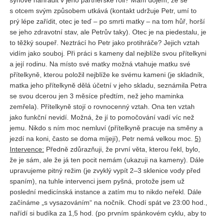
synové nahradit v jeho partnerské roli? Mám dojem, že se
s otcem svým způsobem utkává (kontakt udržuje Petr, umí to
prý lépe zařídit, otec je teď – po smrti matky – na tom hůř, horší
se jeho zdravotní stav, ale Petrův taky). Otec je na piedestalu, je
to těžký soupeř. Neztrácí ho Petr jako protihráče? Jejich vztah
vidím jako souboj. Při práci s kameny dal nejblíže svou přítelkyni
a její rodinu. Na místo své matky možná vtahuje matku své
přítelkyně, kterou položil nejblíže ke svému kameni (je skladník,
matka jeho přítelkyně dělá účetní v jeho skladu, seznámila Petra
se svou dcerou jen 3 měsíce předtím, než jeho maminka
zemřela). Přítelkyně stojí o rovnocenný vztah. Ona ten vztah
jako funkční nevidí. Možná, že jí to pomočování vadí víc než
jemu. Nikdo s ním moc nemluví (přítelkyně pracuje na směny a
jezdí na koni, často se doma míjejí), Petr nemá velkou moc.
5)
Intervence:
Předně zdůrazňuji, že první věta, kterou řekl, bylo,
že je sám, ale že já ten pocit nemám (ukazuji na kameny). Dále
upravujeme pitný režim (je zvyklý vypít 2–3 sklenice vody před
spaním), na tuhle intervenci jsem pyšná, protože jsem už
poslední medicínská instance a zatím mu to nikdo neřekl. Dále
začínáme „s vysazováním“ na nočník. Chodí spát ve 23:00 hod.,
nařídí si budíka za 1,5 hod. (po prvním spánkovém cyklu, aby to