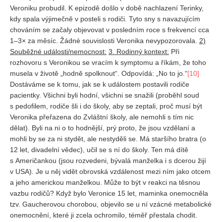
Veroniku probudil. K epizodě došlo v době nachlazení Terinky,
kdy spala výjimečně v posteli s rodiči. Tyto sny s navazujícím
chováním se začaly objevovat v posledním roce s frekvencí cca
1–3× za měsíc. Žádné souvislosti Veronika nevypozorovala.
2)
Souběžné události/nemocnost:
3. Rodinný kontext:
Při
rozhovoru s Veronikou se vracím k symptomu a říkám, že toho
musela v životě „hodně spolknout“. Odpovídá: „No to jo.“
[10]
Dostáváme se k tomu, jak se k událostem postavili rodiče
pacientky. Všichni byli hodní, všichni se snažili (proběhl soud
s pedofilem, rodiče šli i do školy, aby se zeptali, proč musí být
Veronika přeřazena do Zvláštní školy, ale nemohli s tím nic
dělat). Byli na ni o to hodnější, prý proto, že jsou vzdělaní a
mohli by se za ni stydět, ale nestyděli se. Má staršího bratra (o
12 let, divadelní vědec), učil se s ní do školy. Ten má dítě
s Američankou (jsou rozvedeni, bývalá manželka i s dcerou žijí
v USA). Je u něj vidět obrovská vzdálenost mezi ním jako otcem
a jeho americkou manželkou. Může to být v reakci na těsnou
vazbu rodičů? Když bylo Veronice 15 let, maminka onemocněla
tzv. Gaucherovou chorobou, objevilo se u ní vzácné metabolické
onemocnění, které ji zcela ochromilo, téměř přestala chodit.