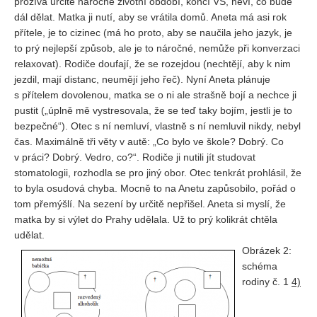
prožívá určitě náročné životní období, končí VŠ, neví, co bude
dál dělat. Matka ji nutí, aby se vrátila domů. Aneta má asi rok
přítele, je to cizinec (má ho proto, aby se naučila jeho jazyk, je
to prý nejlepší způsob, ale je to náročné, nemůže při konverzaci
relaxovat). Rodiče doufají, že se rozejdou (nechtějí, aby k nim
jezdil, mají distanc, neumějí jeho řeč). Nyní Aneta plánuje
s přítelem dovolenou, matka se o ni ale strašně bojí a nechce ji
pustit („úplně mě vystresovala, že se teď taky bojím, jestli je to
bezpečné“). Otec s ní nemluví, vlastně s ní nemluvil nikdy, nebyl
čas. Maximálně tři věty v autě: „Co bylo ve škole? Dobrý. Co
v práci? Dobrý. Vedro, co?“. Rodiče ji nutili jít studovat
stomatologii, rozhodla se pro jiný obor. Otec tenkrát prohlásil, že
to byla osudová chyba. Mocně to na Anetu zapůsobilo, pořád o
tom přemýšlí. Na sezení by určitě nepřišel. Aneta si myslí, že
matka by si výlet do Prahy udělala. Už to prý kolikrát chtěla
udělat.
Obrázek 2:
schéma
rodiny č. 1
4)