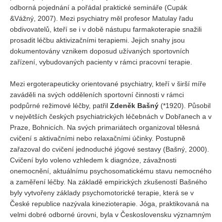
odborná pojednání a pořádal praktické semináře (Cupák
&Vážný, 2007). Mezi psychiatry měl profesor Matulay řadu
obdivovatelů, kteří se i v době nástupu farmakoterapie snažili
prosadit léčbu aktivizačními terapiemi. Jejich snahy jsou
dokumentovány vznikem doposud užívaných sportovních
zařízení, vybudovaných pacienty v rámci pracovní terapie.
Mezi ergoterapeuticky orientované psychiatry, kteří v širší míře
zaváděli na svých odděleních sportovní činnosti v rámci
podpůrné režimové léčby, patřil
Zdeněk Bašný
(*1920). Působil
v největších českých psychiatrických léčebnách v Dobřanech a v
Praze, Bohnicích. Na svých primariátech organizoval tělesná
cvičení s aktivačními nebo relaxačními účinky. Postupně
zařazoval do cvičení jednoduché jógové sestavy (Bašný, 2000).
Cvičení bylo voleno vzhledem k diagnóze, závažnosti
onemocnění, aktuálnímu psychosomatickému stavu nemocného
a zaměření léčby. Na základě empirických zkušeností Bašného
byly vytvořeny základy psychomotorické terapie, která se v
České republice nazývala kinezioterapie. Jóga, praktikovaná na
velmi dobré odborné úrovni, byla v Československu významným