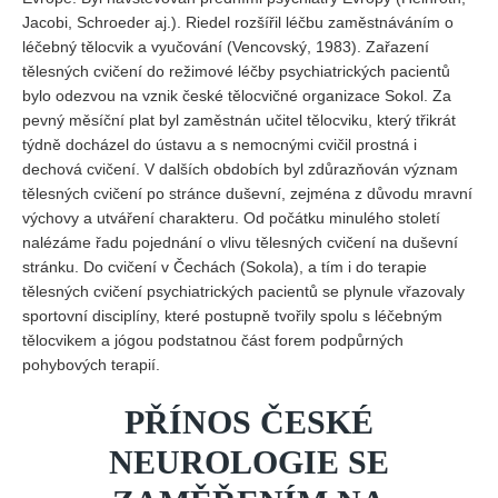
Jacobi, Schroeder aj.). Riedel rozšířil léčbu zaměstnáváním o
léčebný tělocvik a vyučování (Vencovský, 1983). Zařazení
tělesných cvičení do režimové léčby psychiatrických pacientů
bylo odezvou na vznik české tělocvičné organizace Sokol. Za
pevný měsíční plat byl zaměstnán učitel tělocviku, který třikrát
týdně docházel do ústavu a s nemocnými cvičil prostná i
dechová cvičení. V dalších obdobích byl zdůrazňován význam
tělesných cvičení po stránce duševní, zejména z důvodu mravní
výchovy a utváření charakteru. Od počátku minulého století
nalézáme řadu pojednání o vlivu tělesných cvičení na duševní
stránku. Do cvičení v Čechách (Sokola), a tím i do terapie
tělesných cvičení psychiatrických pacientů se plynule vřazovaly
sportovní disciplíny, které postupně tvořily spolu s léčebným
tělocvikem a jógou podstatnou část forem podpůrných
pohybových terapií.
PŘÍNOS ČESKÉ
NEUROLOGIE SE