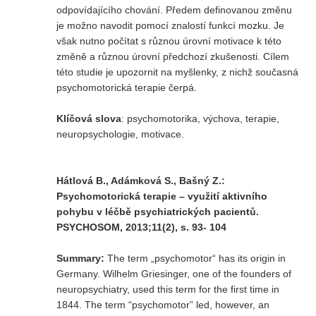
odpovídajícího chování. Předem definovanou změnu
je možno navodit pomocí znalostí funkcí mozku. Je
REDAKCE
však nutno počítat s různou úrovní motivace k této
Pokyny pro autory
změně a různou úrovní předchozí zkušenosti. Cílem
této studie je upozornit na myšlenky, z nichž současná
ARCHIV
psychomotorická terapie čerpá.
Klíčová slova
: psychomotorika, výchova, terapie,
neuropsychologie, motivace.
Hátlová B., Adámková S., Bašný Z.:
Psychomotorická terapie – využití aktivního
pohybu v léčbě psychiatrických pacientů.
PSYCHOSOM, 2013;11(2), s. 93- 104
Summary:
The term „psychomotor“ has its origin in
Germany. Wilhelm Griesinger, one of the founders of
neuropsychiatry, used this term for the first time in
1844. The term “psychomotor” led, however, an