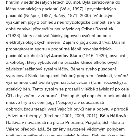
hnutím v sedmdesátých letech 20. stol. Byla zařazována do
léčby somatických pacientů (Véle, 1997) i psychiatrických
pacientů (Nešpor, 1997; Bašný, 1971; 2000). Vědeckým
výzkumem jógy z pohledu neurofyziologické činnosti se v té
době zabýval především neurofyziolog
Ctibor Dostálek
(*1928), který sledoval účinky jógových cvičení pomocí
elektrofyziologických měření. Zájem o jógu dosud trvá. Dalším
propagátorem sportu v podpůrné léčbě psychiatrických
pacientů-alkoholiků byl
Jaroslav Skála
(1916–1920), psychiatr,
alkoholog, který vybudoval na pražské klinice alkoholových
závislostí režimový systém léčby. Během svého působení
vypracoval Skála komplexní léčebný program závislostí, v němž
významnou část tvořila gymnastická cvičení (ranní rozcvičky) a
atletický běh. Tento systém se prosadil v léčbě závislostí po celé
ČR a byl znám i v zahraničí. Postupně byl doplněn o nekontaktní
míčové hry a cvičení jógy (Nešpor) a v současnosti
dobrodružnou terapií využívajících prvků her a pobytu v přírodě
„Adveture therapy“ (Kirchner 2001, 2009, 2011).
Běla Hátlová
Hátlová v návaznosti na práce Pribrama, Piageta, Schildera a
Véleho předpokládá, že změny navozené vědomým pohybem
mají bezprostřední vliv na psychické funkce. Pohybový systém