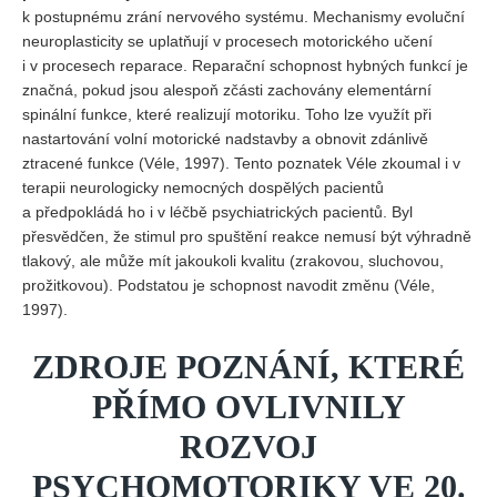
k postupnému zrání nervového systému. Mechanismy evoluční
neuroplasticity se uplatňují v procesech motorického učení
i v procesech reparace. Reparační schopnost hybných funkcí je
značná, pokud jsou alespoň zčásti zachovány elementární
spinální funkce, které realizují motoriku. Toho lze využít při
nastartování volní motorické nadstavby a obnovit zdánlivě
ztracené funkce (Véle, 1997). Tento poznatek Véle zkoumal i v
terapii neurologicky nemocných dospělých pacientů
a předpokládá ho i v léčbě psychiatrických pacientů. Byl
přesvědčen, že stimul pro spuštění reakce nemusí být výhradně
tlakový, ale může mít jakoukoli kvalitu (zrakovou, sluchovou,
prožitkovou). Podstatou je schopnost navodit změnu (Véle,
1997).
ZDROJE POZNÁNÍ, KTERÉ
PŘÍMO OVLIVNILY
ROZVOJ
PSYCHOMOTORIKY VE 20.