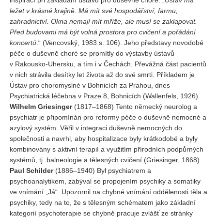
inspirací při zakládání ústavů pro duševně choré: „
Ústav má
ležet v krásné krajině. Má mít své hospodářství, farmu,
zahradnictví. Okna nemají mít mříže, ale musí se zaklapovat.
Před budovami má být volná prostora pro cvičení a pořádání
koncertů
.“ (Vencovský, 1983 s. 106). Jeho představy novodobé
péče o duševně choré se promítly do výstavby ústavů
v Rakousko-Uhersku, a tím i v Čechách. Převážná část pacientů
v nich strávila desítky let života až do své smrti. Příkladem je
Ústav pro choromyslné v Bohnicích za Prahou, dnes
Psychiatrická léčebna v Praze 8, Bohnicích (Wallenfels, 1926).
Wilhelm Griesinger
(1817–1868) Tento německý neurolog a
psychiatr je připomínán pro reformy péče o duševně nemocné a
azylový systém. Věřil v integraci duševně nemocných do
společnosti a navrhl, aby hospitalizace byly krátkodobé a byly
kombinovány s aktivní terapií a využitím přírodních podpůrných
systémů, tj. balneologie a tělesných cvičení (Griesinger, 1868).
Paul Schilder
(1886–1940) Byl psychiatrem a
psychoanalytikem, zabýval se propojením psychiky a somatiky
ve vnímání „Já“. Upozornil na chybné vnímání oddělenosti těla a
psychiky, tedy na to, že s tělesným schématem jako základní
kategorií psychoterapie se chybně pracuje zvlášť ze stránky