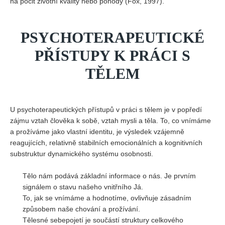
na pocit životní kvality nebo pohody (Fox, 1997).
PSYCHOTERAPEUTICKÉ
PŘÍSTUPY K PRÁCI S
TĚLEM
U psychoterapeutických přístupů v práci s tělem je v popředí
zájmu vztah člověka k sobě, vztah mysli a těla. To, co vnímáme
a prožíváme jako vlastní identitu, je výsledek vzájemně
reagujících, relativně stabilních emocionálních a kognitivních
substruktur dynamického systému osobnosti.
Tělo nám podává základní informace o nás. Je prvním
signálem o stavu našeho vnitřního Já.
To, jak se vnímáme a hodnotíme, ovlivňuje zásadním
způsobem naše chování a prožívání.
Tělesné sebepojetí je součástí struktury celkového