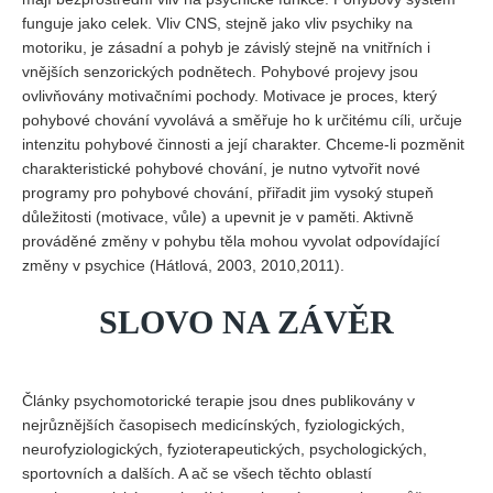
funguje jako celek. Vliv CNS, stejně jako vliv psychiky na
motoriku, je zásadní a pohyb je závislý stejně na vnitřních i
vnějších senzorických podnětech. Pohybové projevy jsou
ovlivňovány motivačními pochody. Motivace je proces, který
pohybové chování vyvolává a směřuje ho k určitému cíli, určuje
intenzitu pohybové činnosti a její charakter. Chceme-li pozměnit
charakteristické pohybové chování, je nutno vytvořit nové
programy pro pohybové chování, přiřadit jim vysoký stupeň
důležitosti (motivace, vůle) a upevnit je v paměti. Aktivně
prováděné změny v pohybu těla mohou vyvolat odpovídající
změny v psychice (Hátlová, 2003, 2010,2011).
SLOVO NA ZÁVĚR
Články psychomotorické terapie jsou dnes publikovány v
nejrůznějších časopisech medicínských, fyziologických,
neurofyziologických, fyzioterapeutických, psychologických,
sportovních a dalších. A ač se všech těchto oblastí