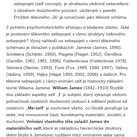
sebepojetí (self concept), je strukturou vědomé sebereflexe
s obsahem dosaženého poznání, uloženým v paměti.
Prožitek tělesného „Já“ je označován jako tělesné schéma.
Z pohledu psychomotorického přístupu si klademe otázku: Jaké
je postavení tělesného sebepojetí v rámci struktury celkového
sebepojetí? Vývoj náhledů na sebepojetí v rámci tělesného
schématu je obsažen v publikacích: Jamese (James, 1890),
Schildera (Schilder, 1950), Piageta (Piaget, 1952), Gendlina
(Gendlin, 1962, 1981, 1996), Feldenkraise (Feldenkrais 1978),
Steinera (Steiner, 1993), Foxe (Fox, 1989, 1990, 1997), Vašiny
(Vašina, 1999), Hájka (Hájek 1993, 2002, 2006) a dalších. Pro
tělesné sebepojetí v rámci vnímání self je historicky základní
teorie Wiliama Jamese.
William James
(1842–1910) Rozlišil
dva základní aspekty self: „
I
“ je subjekt, který vykazuje vědomí
jedinečnosti osobních zkušeností vedoucí k odlišení jedince od
ostatních. „
Me-self
“ je souhrnem všeho, co člověk považuje za
sebe; má rovnocenné části, konstituenty materiální, sociální a
duchovní.
Vnímání vlastního těla zařadil James do
materiálního self,
které je základnou hierarchické struktury.
Velmi blízko k Jamesovu rozlišení mezi vnímáním sebe sama