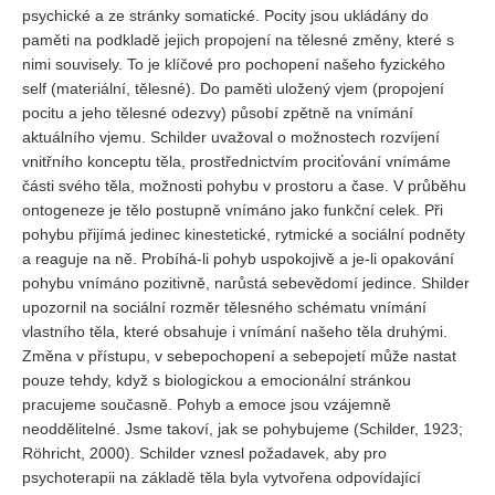
psychické a ze stránky somatické. Pocity jsou ukládány do
paměti na podkladě jejich propojení na tělesné změny, které s
nimi souvisely. To je klíčové pro pochopení našeho fyzického
self (materiální, tělesné). Do paměti uložený vjem (propojení
pocitu a jeho tělesné odezvy) působí zpětně na vnímání
aktuálního vjemu. Schilder uvažoval o možnostech rozvíjení
vnitřního konceptu těla, prostřednictvím prociťování vnímáme
části svého těla, možnosti pohybu v prostoru a čase. V průběhu
ontogeneze je tělo postupně vnímáno jako funkční celek. Při
pohybu přijímá jedinec kinestetické, rytmické a sociální podněty
a reaguje na ně. Probíhá-li pohyb uspokojivě a je-li opakování
pohybu vnímáno pozitivně, narůstá sebevědomí jedince. Shilder
upozornil na sociální rozměr tělesného schématu vnímání
vlastního těla, které obsahuje i vnímání našeho těla druhými.
Změna v přístupu, v sebepochopení a sebepojetí může nastat
pouze tehdy, když s biologickou a emocionální stránkou
pracujeme současně. Pohyb a emoce jsou vzájemně
neoddělitelné. Jsme takoví, jak se pohybujeme (Schilder, 1923;
Röhricht, 2000). Schilder vznesl požadavek, aby pro
psychoterapii na základě těla byla vytvořena odpovídající