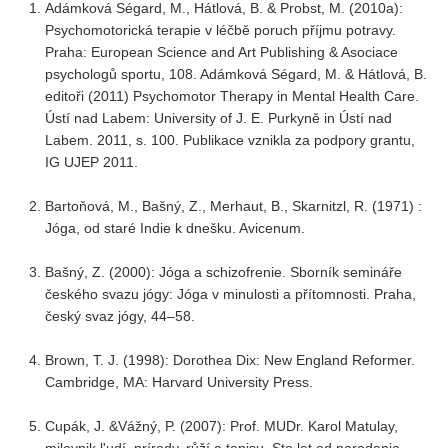
Adámková Ségard, M., Hátlová, B. & Probst, M. (2010a):
Psychomotorická terapie v léčbě poruch příjmu potravy.
Praha: European Science and Art Publishing & Asociace
psychologů sportu, 108. Adámková Ségard, M. & Hátlová, B.
editoři (2011) Psychomotor Therapy in Mental Health Care.
Ústí nad Labem: University of J. E. Purkyně in Ústí nad
Labem. 2011, s. 100. Publikace vznikla za podpory grantu,
IG UJEP 2011.
Bartoňová, M., Bašný, Z., Merhaut, B., Skarnitzl, R. (1971) :
Jóga, od staré Indie k dnešku. Avicenum.
Bašný, Z. (2000): Jóga a schizofrenie. Sborník semináře
českého svazu jógy: Jóga v minulosti a přítomnosti. Praha,
český svaz jógy, 44–58.
Brown, T. J. (1998): Dorothea Dix: New England Reformer.
Cambridge, MA: Harvard University Press.
Cupák, J. &Vážný, P. (2007): Prof. MUDr. Karol Matulay,