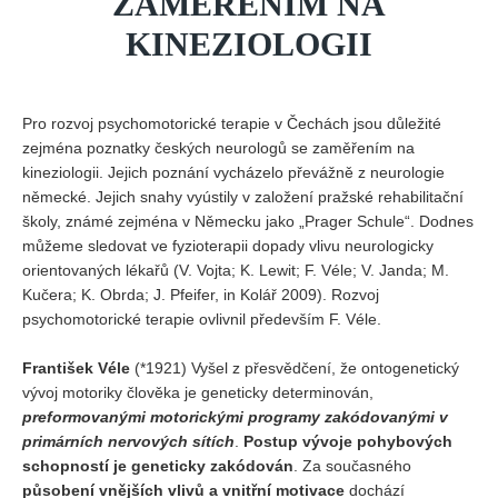
ZAMĚŘENÍM NA
KINEZIOLOGII
Pro rozvoj psychomotorické terapie v Čechách jsou důležité
zejména poznatky českých neurologů se zaměřením na
kineziologii. Jejich poznání vycházelo převážně z neurologie
německé. Jejich snahy vyústily v založení pražské rehabilitační
školy, známé zejména v Německu jako „Prager Schule“. Dodnes
můžeme sledovat ve fyzioterapii dopady vlivu neurologicky
orientovaných lékařů (V. Vojta; K. Lewit; F. Véle; V. Janda; M.
Kučera; K. Obrda; J. Pfeifer, in Kolář 2009). Rozvoj
psychomotorické terapie ovlivnil především F. Véle.
František Véle
(*1921) Vyšel z přesvědčení, že ontogenetický
vývoj motoriky člověka je geneticky determinován,
preformovanými motorickými programy zakódovanými v
primárních nervových sítích
.
Postup vývoje pohybových
schopností je geneticky zakódován
. Za současného
působení vnějších vlivů a vnitřní motivace
dochází