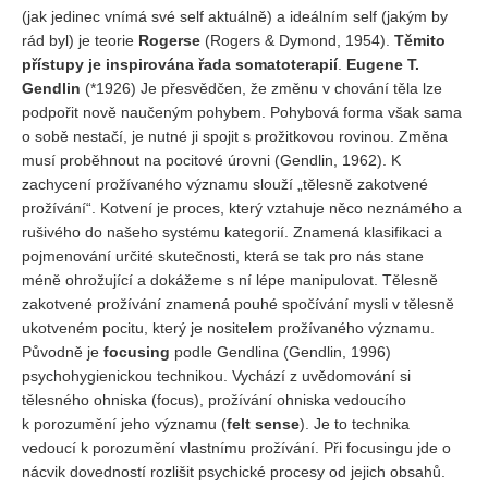
(jak jedinec vnímá své self aktuálně) a ideálním self (jakým by
rád byl) je teorie
Rogerse
(Rogers & Dymond, 1954).
Těmito
přístupy je inspirována řada somatoterapií
.
Eugene T.
Gendlin
(*1926) Je přesvědčen, že změnu v chování těla lze
podpořit nově naučeným pohybem. Pohybová forma však sama
o sobě nestačí, je nutné ji spojit s prožitkovou rovinou. Změna
musí proběhnout na pocitové úrovni (Gendlin, 1962). K
zachycení prožívaného významu slouží „tělesně zakotvené
prožívání“. Kotvení je proces, který vztahuje něco neznámého a
rušivého do našeho systému kategorií. Znamená klasifikaci a
pojmenování určité skutečnosti, která se tak pro nás stane
méně ohrožující a dokážeme s ní lépe manipulovat. Tělesně
zakotvené prožívání znamená pouhé spočívání mysli v tělesně
ukotveném pocitu, který je nositelem prožívaného významu.
Původně je
focusing
podle Gendlina (Gendlin, 1996)
psychohygienickou technikou. Vychází z uvědomování si
tělesného ohniska (focus), prožívání ohniska vedoucího
k porozumění jeho významu (
felt sense
). Je to technika
vedoucí k porozumění vlastnímu prožívání. Při focusingu jde o
nácvik dovedností rozlišit psychické procesy od jejich obsahů.