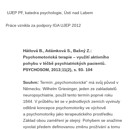
Vydání 1-2/ 2020
Vydání 3-4/ 2019
UJEP PF, katedra psychologie, Ústí nad Labem
Vydání 1-2/ 2019
Práce vznikla za podpory IGA UJEP 2012
Vydání 4/2018
Vydání 2-3/2018
Vydání 1-2018
Hátlová B., Adámková S., Bašný Z.:
Psychomotorická terapie – využití aktivního
Vydání 4-2017
pohybu v léčbě psychiatrických pacientů.
Vydání 3-2017
PSYCHOSOM, 2013;11(2), s. 93- 104
Vydání 2-2017
Souhrn:
Termín „psychomotorické“ má svůj původ v
Vydání 1-2017
Německu. Wilhelm Griesinger, jeden ze zakladatelů
neuropsychiatrie, použil tento termín poprvé roku
Vydání 4-2016
1844. V průběhu let se v jednotlivých zemích vyvinuly
Archiv
odlišné koncepce psychomotoriky ve výchově
a psychomotoriky jako terapeutického prostředku.
EDITOŘI
Základ obou zaměření je stejný. Pohybem se snažíme
vyvolat předem definovanou změnu prožívání a tomu
BLOG