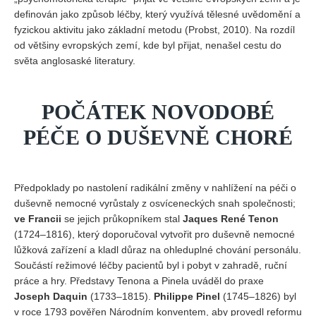
definován jako způsob léčby, který využívá tělesné uvědomění a
fyzickou aktivitu jako základní metodu (Probst, 2010). Na rozdíl
od většiny evropských zemí, kde byl přijat, nenašel cestu do
světa anglosaské literatury.
POČÁTEK NOVODOBÉ
PÉČE O DUŠEVNĚ CHORÉ
Předpoklady po nastolení radikální změny v nahlížení na péči o
duševně nemocné vyrůstaly z osvíceneckých snah společnosti;
ve Francii
se jejich průkopníkem stal
Jaques René Tenon
(1724–1816), který doporučoval vytvořit pro duševně nemocné
lůžková zařízení a kladl důraz na ohleduplné chování personálu.
Součástí režimové léčby pacientů byl i pobyt v zahradě, ruční
práce a hry. Představy Tenona a Pinela uváděl do praxe
Joseph Daquin
(1733–1815).
Philippe Pinel
(1745–1826) byl
v roce 1793 pověřen Národním konventem, aby provedl reformu