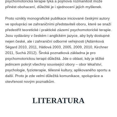
psychomotorická terapie týká a pojmová rozmanitost může
přinést obohacení, důležité je i sjednocení jejích myšlenek.
Proto vznikly monografické publikace iniciované českými autory
ve spolupráci se zahraničními představiteli oboru, které se snaží
předestřít teoretické i praktické zázemí psychomotorické terapie.
Jsou vydávány v českém i anglickém jazyce, aby byly dostupné
nejen české, ale i zahraniční odborné veřejnosti (Adámková
Ségard 2010, 2011, Hátlová 2003, 2005, 2009, 2010, Kirchner
2011, Suchá 2012). Široká poznatková základna je pro
psychomotorickou terapii důležitá. Jde o oblast, kdy je těžké
jedincem pokrýt všechny související obory – obor lékařství,
psychologie, fyzioterapie, tělesné kultury, aplikovaného sportu a
další. Proto je zde velmi důležitá komunikace, spolupráce a
otevřenost novým poznatkům.
LITERATURA