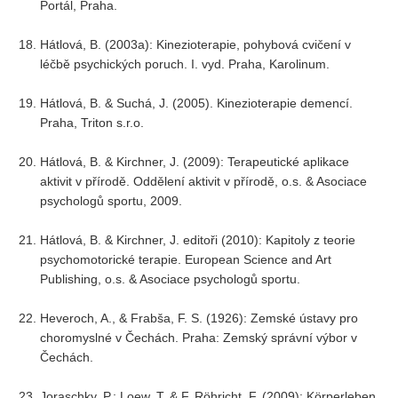
Portál, Praha.
Hátlová, B. (2003a): Kinezioterapie, pohybová cvičení v
léčbě psychických poruch. I. vyd. Praha, Karolinum.
Hátlová, B. & Suchá, J. (2005). Kinezioterapie demencí.
Praha, Triton s.r.o.
Hátlová, B. & Kirchner, J. (2009): Terapeutické aplikace
aktivit v přírodě. Oddělení aktivit v přírodě, o.s. & Asociace
psychologů sportu, 2009.
Hátlová, B. & Kirchner, J. editoři (2010): Kapitoly z teorie
psychomotorické terapie. European Science and Art
Publishing, o.s. & Asociace psychologů sportu.
Heveroch, A., & Frabša, F. S. (1926): Zemské ústavy pro
choromyslné v Čechách. Praha: Zemský správní výbor v
Čechách.
Joraschky, P.; Loew, T. & F. Röhricht, F. (2009): Körperleben