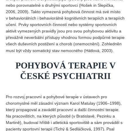
nebo porovnatelné s druhými sportovci (Hošek in Slepička,
2006, 2009). Takto vymezená pohybová činnost má své místo
v behaviorálních i behaviorálně kognitivních terapiích a terapiích
učení. Prvky sportovních činností nebo systémy sportovních
aktivit vymezených pravidly jsou pro svou pohybovou aktivitu a
převážně neverbální přístupy vhodnou formou podpůrné terapie
všech duševních postižení a chorob (onemocnění). Zohledněn
musí být vždy somatický stav nemocného (Hátlová, 2003).
POHYBOVÁ TERAPIE V
ČESKÉ PSYCHIATRII
Pro rozvoj pracovní a pohybové terapie v ústavech pro
choromyslné měl zásadní význam Karol Matulay (1906–1998),
který propagoval a zaváděl pracovní a další činnostní terapie.
Na pracovištích, na kterých působil (v Bratislavě, Pezinku a
Martině), budoval hřiště i atletická sportoviště a sám prováděl s
pacienty sportovní terapii (Tichý & Sedláčková, 1997). Psal