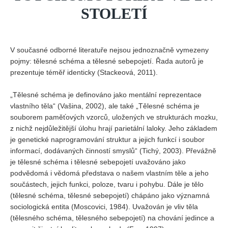
STOLETÍ
V současné odborné literatuře nejsou jednoznačně vymezeny
pojmy: tělesné schéma a tělesné sebepojetí. Řada autorů je
prezentuje téměř identicky (Stackeová, 2011).
„Tělesné schéma je definováno jako mentální reprezentace
vlastního těla“ (Vašina, 2002), ale také „Tělesné schéma je
souborem paměťových vzorců, uložených ve strukturách mozku,
z nichž nejdůležitější úlohu hrají parietální laloky. Jeho základem
je genetické naprogramování struktur a jejich funkcí i soubor
informací, dodávaných činností smyslů“ (Tichý, 2003). Převážně
je tělesné schéma i tělesné sebepojetí uvažováno jako
podvědomá i vědomá představa o našem vlastním těle a jeho
součástech, jejich funkci, poloze, tvaru i pohybu. Dále je tělo
(tělesné schéma, tělesné sebepojetí) chápáno jako významná
sociologická entita (Moscovici, 1984). Uvažován je vliv těla
(tělesného schéma, tělesného sebepojetí) na chování jedince a