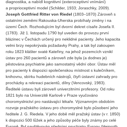
diagnostika, a nabídl kognitivní (exteroceptivní vnímání)
a proprioceptivní model (Schilder, 1933; Joraschky, 2009).
Joseph Gottfried Ritter von Riedel
(1803–1870) Zároveň s
ostatními zeměmi Rakouska-Uherska probíhaly změny i na
území Čech. Rozhodujícím byl dvorní dekret císaře Josefa II.
(1783). Již 1. listopadu 1790 byl uveden do provozu první
blázinec v Čechách určený pro neklidné pacienty. Jeho kapacita
velmi brzy nepokrývala požadavky Prahy, a tak byl zakoupen
roku 1823 klášter svaté Kateřiny, na jehož pozemcích vznikl
ústav pro 260 pacientů a zároveň zde byla (a dodnes je)
pěstována psychiatrie jako samostatný vědní obor. Ústav měl
pro pacienty k dispozici společenskou místnost s kulečníkem,
knihovnu, sbírku hudebních nástrojů, čtyři ústavní zahrady pro
procházky a rekreaci pacientů, dílny (Vencovský, 1983).
Ředitelé ústavu byli zároveň univerzitními profesory. Od roku
1821 bylo na Univerzitě Karlově v Praze vyučováno
choromyslnictví pro nastávající lékaře. Významným obdobím
rozvoje pražského ústavu pro choromyslné bylo působení jeho
ředitele J. G. Riedela. V jeho době měl pražský ústav (v r. 1850)
k dispozici 500 lůžek a jeho způsoby péče byly známy po celé
Evropě. Byl navštěvován předními psychiatry Evropy (Heinroth,