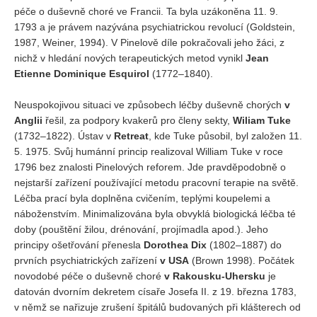
péče o duševně choré ve Francii. Ta byla uzákoněna 11. 9.
1793 a je právem nazývána psychiatrickou revolucí (Goldstein,
1987, Weiner, 1994). V Pinelově díle pokračovali jeho žáci, z
nichž v hledání nových terapeutických metod vynikl
Jean
Etienne Dominique Esquirol
(1772–1840).
Neuspokojivou situaci ve způsobech léčby duševně chorých
v
Anglii
řešil, za podpory kvakerů pro členy sekty,
Wiliam Tuke
(1732–1822). Ústav v
Retreat
, kde Tuke působil, byl založen 11.
5. 1975. Svůj humánní princip realizoval William Tuke v roce
1796 bez znalosti Pinelových reforem. Jde pravděpodobně o
nejstarší zařízení používající metodu pracovní terapie na světě.
Léčba prací byla doplněna cvičením, teplými koupelemi a
náboženstvím. Minimalizována byla obvyklá biologická léčba té
doby (pouštění žilou, drénování, projímadla apod.). Jeho
principy ošetřování přenesla
Dorothea Dix
(1802–1887) do
prvních psychiatrických zařízení
v USA
(Brown 1998). Počátek
novodobé péče o duševně choré
v Rakousku-Uhersku
je
datován dvorním dekretem císaře Josefa II. z 19. března 1783,
v němž se nařizuje zrušení špitálů budovaných při klášterech od