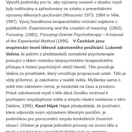
Vytvořit podmínky pro to, aby významy nesené v obsahu mysli
byly ověřovány a zpřesňovány ve vztahu s preverbálními
významy tělesných pociťování (Moscovici 1973, 1984 in Véle,
1997). Vývoj Gendlinova terapeutického vnímání najdeme v
publikacích:
Experiencing and the creation of meaning
. (1962),
Focusing
. (1981),
Focusing-Oriente Psychotherapy – A manual
of the Experiential Method
(1996).
V Čechách jsou
inspirováni teorií tělesně zakotveného prožívání:
Lubomír
Vašina
Je jedním z představitelů somatické psychoterapie
pracující s tělem metodou biopsychického terapeutického
přístupu k řešení psychických obtíží klientů. Tělo považuje
Vašina za prostředek, který umožňuje propracovat vztah. Tělo je
vždy přítomno, je zakotveno v realitě světa. Myšlenka sama o
sobě toto zakotvení nemá, je nezávislá na času a prostoru.
Právě zakotvenost mysli v těle dává člověku možnost k
pochopení smysluplnosti světa a smyslu vlastní existence v něm
(Vašina, 1995).
Karel Hájek
Hájek předpokládá, že prožívání,
které odpovídá svým významem tělesným pocitům, je
podmínkou pro porozumění smyslu konkrétních životních
situací. Účelem je popsat jednotlivé procesy na úrovni těla a
mysli a poukázat na souvislosti těchto jevů se změnou