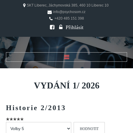
SKT Liberec, Jáchymovská 385, 460 10 Liberec 10
info@psychosom.cz
+420 485 151 398
Přihlásit
ÚVOD
O ČASOPISU
VYDÁNÍ
1/
2026
Historie
Redakční rada
Historie
2/2013
FAQ
Doporučení
Hodnoťte
PSYCHOSOM
prosím