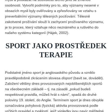
osobnosti. Vytvořit podmínky pro to, aby významy nesené v
obsazích mysli byly ověřovány a zpřesňovány ve vztahu s
preverbálními významy tělesných pociťování. Tělesně
zakotvené prožívání slouží k zachycení prožívaného významu,
je to proces, který vztahuje něco neznámého a rušivého do
našeho systému kategorií (Hájek, 2002).
SPORT JAKO PROSTŘEDEK
TERAPIE
Podstatné jméno
sport
je anglosaského původu a vzniklo
pravděpodobně zkrácením slovesa
disport
(bavit se, dovádět).
Založení většiny dnes provozovaných nejoblíbenějších sportů
na všeobecném základě – tj. na zásadě „pokud budeš
respektovat pravidla, můžeš hrát s námi“, spadá do druhé
poloviny 19. století, do Anglie. Termínem sport je dnes obvykle
označována pohybová (fyzická) aktivita provozovaná podle
určitých pravidel a zvyklostí, jejíž výsledky jsou navíc měřitelné,