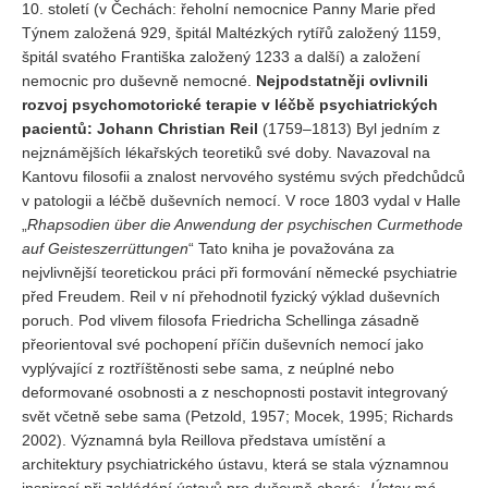
10. století (v Čechách: řeholní nemocnice Panny Marie před
Týnem založená 929, špitál Maltézkých rytířů založený 1159,
špitál svatého Františka založený 1233 a další) a založení
nemocnic pro duševně nemocné.
Nejpodstatněji ovlivnili
rozvoj psychomotorické terapie v léčbě psychiatrických
pacientů:
Johann Christian Reil
(1759–1813) Byl jedním z
nejznámějších lékařských teoretiků své doby. Navazoval na
Kantovu filosofii a znalost nervového systému svých předchůdců
v patologii a léčbě duševních nemocí. V roce 1803 vydal v Halle
„
Rhapsodien über die Anwendung der psychischen Curmethode
auf Geisteszerrüttungen
“ Tato kniha je považována za
nejvlivnější teoretickou práci při formování německé psychiatrie
před Freudem. Reil v ní přehodnotil fyzický výklad duševních
poruch. Pod vlivem filosofa Friedricha Schellinga zásadně
přeorientoval své pochopení příčin duševních nemocí jako
vyplývající z roztříštěnosti sebe sama, z neúplné nebo
deformované osobnosti a z neschopnosti postavit integrovaný
svět včetně sebe sama (Petzold, 1957; Mocek, 1995; Richards
2002). Významná byla Reillova představa umístění a
architektury psychiatrického ústavu, která se stala významnou