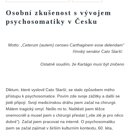
Vydání 1/ 2026
Osobní zkušenost s vývojem
Vydání 3/ 2025
psychosomatiky v Česku
Vydání 2/ 2025
Vydání 1/ 2025
Vydání 3-4/ 2024
Motto: „Ceterum (autem) censeo Carthaginem esse delendam“
Vydání 1-2/ 2024
římský senátor Cato Starší:
Vydání 3-4/ 2023
Ostatně soudím, že Kartágo musí být zničeno
Vydání 1-2/ 2023
Vydání 1-2/ 2022
Vydání 3-4/ 2022
Diktum, které vyslovil Cato Starší, se stalo způsobem mého
přístupu k psychosomatice. Povím zde svoje zážitky a další se
Vydání 3-4/ 2021
jistě připojí. Svojí medicínskou dráhu jsem začal na chirurgii.
Vydání 2/ 2021
Málem tragický omyl. Nešlo mi to. Naštěstí jsem těžce
Vydání 1/ 2021
onemocněl a musel jsem s chirurgií přestat („vše zlé je pro něco
dobré“). Začal jsem pracovat na interně. O psychosomatiku
Vydání 3-4/ 2020
jsem se začal zajímat v širším kulturním kontextu, 60. léta,