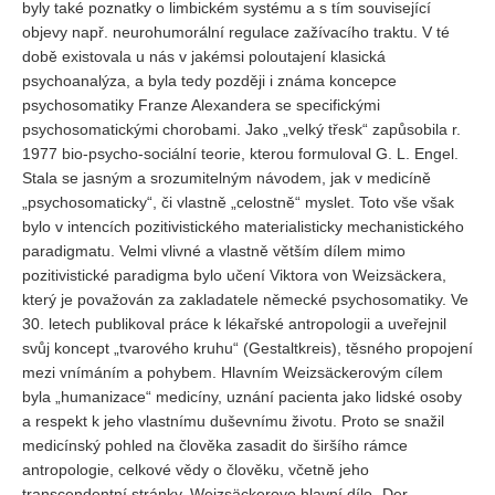
byly také poznatky o limbickém systému a s tím související
objevy např. neurohumorální regulace zažívacího traktu. V té
době existovala u nás v jakémsi poloutajení klasická
psychoanalýza, a byla tedy později i známa koncepce
psychosomatiky Franze Alexandera se specifickými
psychosomatickými chorobami. Jako „velký třesk“ zapůsobila r.
1977 bio-psycho-sociální teorie, kterou formuloval G. L. Engel.
Stala se jasným a srozumitelným návodem, jak v medicíně
„psychosomaticky“, či vlastně „celostně“ myslet. Toto vše však
bylo v intencích pozitivistického materialisticky mechanistického
paradigmatu. Velmi vlivné a vlastně větším dílem mimo
pozitivistické paradigma bylo učení Viktora von Weizsäckera,
který je považován za zakladatele německé psychosomatiky. Ve
30. letech publikoval práce k lékařské antropologii a uveřejnil
svůj koncept „tvarového kruhu“ (Gestaltkreis), těsného propojení
mezi vnímáním a pohybem. Hlavním Weizsäckerovým cílem
byla „humanizace“ medicíny, uznání pacienta jako lidské osoby
a respekt k jeho vlastnímu duševnímu životu. Proto se snažil
medicínský pohled na člověka zasadit do širšího rámce
antropologie, celkové vědy o člověku, včetně jeho
transcendentní stránky. Weizsäckerovo hlavní dílo „Der