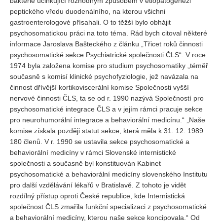
bakterie účinkující rozhodným způsobem v etiopatogenezi
peptického vředu duodenálního, na kterou všichni
gastroenterologové přísahali. O to těžší bylo obhájit
psychosomatickou práci na toto téma. Rád bych citoval některé
informace Jaroslava Bašteckého z článku „Třicet roků činnosti
psychosomatické sekce Psychiatrické společnosti ČLS“. V roce
1974 byla založena komise pro studium psychosomatiky „téměř
současně s komisí klinické psychofyziologie, jež navázala na
činnost dřívější kortikoviscerální komise Společnosti vyšší
nervové činnosti ČLS, ta se od r. 1990 nazývá Společností pro
psychosomatické integrace ČLS a v jejím rámci pracuje sekce
pro neurohumorální integrace a behaviorální medicínu.“ „Naše
komise získala později statut sekce, která měla k 31. 12. 1989
180 členů. V r. 1990 se ustavila sekce psychosomatické a
behaviorální medicíny v rámci Slovenské internistické
společnosti a současně byl konstituován Kabinet
psychosomatické a behaviorální medicíny slovenského Institutu
pro další vzdělávání lékařů v Bratislavě. Z tohoto je vidět
rozdílný přístup oproti České republice, kde Internistická
společnost ČLS zmařila funkční specializaci z psychosomatické
a behaviorální medicíny, kterou naše sekce koncipovala.“ Od