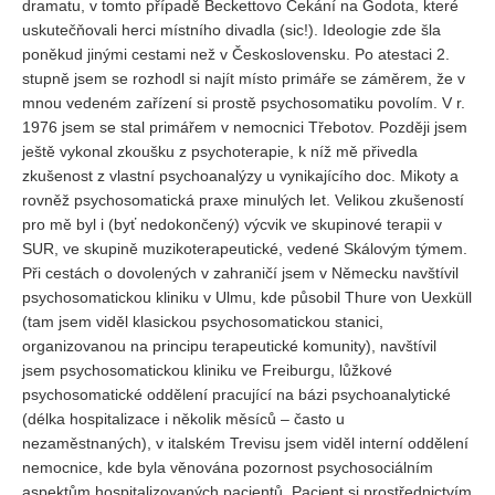
dramatu, v tomto případě Beckettovo Čekání na Godota, které
uskutečňovali herci místního divadla (sic!). Ideologie zde šla
poněkud jinými cestami než v Československu. Po atestaci 2.
stupně jsem se rozhodl si najít místo primáře se záměrem, že v
mnou vedeném zařízení si prostě psychosomatiku povolím. V r.
1976 jsem se stal primářem v nemocnici Třebotov. Později jsem
ještě vykonal zkoušku z psychoterapie, k níž mě přivedla
zkušenost z vlastní psychoanalýzy u vynikajícího doc. Mikoty a
rovněž psychosomatická praxe minulých let. Velikou zkušeností
pro mě byl i (byť nedokončený) výcvik ve skupinové terapii v
SUR, ve skupině muzikoterapeutické, vedené Skálovým týmem.
Při cestách o dovolených v zahraničí jsem v Německu navštívil
psychosomatickou kliniku v Ulmu, kde působil Thure von Uexküll
(tam jsem viděl klasickou psychosomatickou stanici,
organizovanou na principu terapeutické komunity), navštívil
jsem psychosomatickou kliniku ve Freiburgu, lůžkové
psychosomatické oddělení pracující na bázi psychoanalytické
(délka hospitalizace i několik měsíců – často u
nezaměstnaných), v italském Trevisu jsem viděl interní oddělení
nemocnice, kde byla věnována pozornost psychosociálním
aspektům hospitalizovaných pacientů. Pacient si prostřednictvím