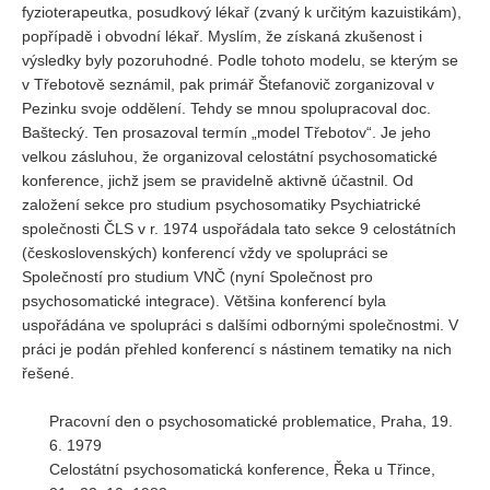
fyzioterapeutka, posudkový lékař (zvaný k určitým kazuistikám),
popřípadě i obvodní lékař. Myslím, že získaná zkušenost i
výsledky byly pozoruhodné. Podle tohoto modelu, se kterým se
v Třebotově seznámil, pak primář Štefanovič zorganizoval v
Pezinku svoje oddělení. Tehdy se mnou spolupracoval doc.
Baštecký. Ten prosazoval termín „model Třebotov“. Je jeho
velkou zásluhou, že organizoval celostátní psychosomatické
konference, jichž jsem se pravidelně aktivně účastnil. Od
založení sekce pro studium psychosomatiky Psychiatrické
společnosti ČLS v r. 1974 uspořádala tato sekce 9 celostátních
(československých) konferencí vždy ve spolupráci se
Společností pro studium VNČ (nyní Společnost pro
psychosomatické integrace). Většina konferencí byla
uspořádána ve spolupráci s dalšími odbornými společnostmi. V
práci je podán přehled konferencí s nástinem tematiky na nich
řešené.
Pracovní den o psychosomatické problematice, Praha, 19.
6. 1979
Celostátní psychosomatická konference, Řeka u Třince,