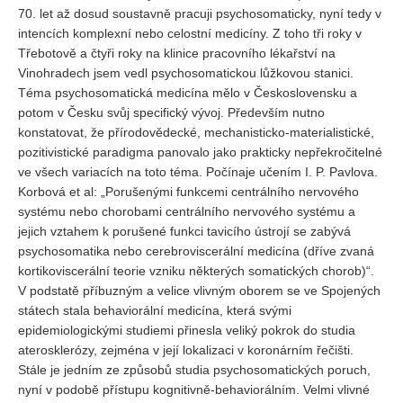
70. let až dosud soustavně pracuji psychosomaticky, nyní tedy v
intencích komplexní nebo celostní medicíny. Z toho tři roky v
Třebotově a čtyři roky na klinice pracovního lékařství na
Vinohradech jsem vedl psychosomatickou lůžkovou stanici.
Téma psychosomatická medicína mělo v Československu a
potom v Česku svůj specifický vývoj. Především nutno
konstatovat, že přírodovědecké, mechanisticko-materialistické,
pozitivistické paradigma panovalo jako prakticky nepřekročitelné
ve všech variacích na toto téma. Počínaje učením I. P. Pavlova.
Korbová et al: „Porušenými funkcemi centrálního nervového
systému nebo chorobami centrálního nervového systému a
jejich vztahem k porušené funkci tavicího ústrojí se zabývá
psychosomatika nebo cerebroviscerální medicína (dříve zvaná
kortikoviscerální teorie vzniku některých somatických chorob)“.
V podstatě příbuzným a velice vlivným oborem se ve Spojených
státech stala behaviorální medicína, která svými
epidemiologickými studiemi přinesla veliký pokrok do studia
aterosklerózy, zejména v její lokalizaci v koronárním řečišti.
Stále je jedním ze způsobů studia psychosomatických poruch,
nyní v podobě přístupu kognitivně-behaviorálním. Velmi vlivné