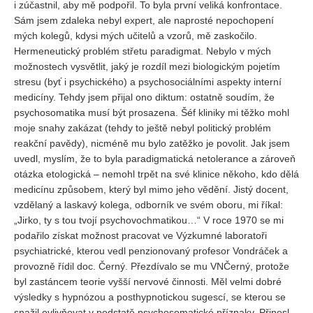
i zúčastnil, aby mě podpořil. To byla první veliká konfrontace.
Sám jsem zdaleka nebyl expert, ale naprosté nepochopení
REDAKCE
mých kolegů, kdysi mých učitelů a vzorů, mě zaskočilo.
Pokyny pro autory
Hermeneutický problém střetu paradigmat. Nebylo v mých
možnostech vysvětlit, jaký je rozdíl mezi biologickým pojetím
ARCHIV
stresu (byť i psychického) a psychosociálními aspekty interní
medicíny. Tehdy jsem přijal ono diktum: ostatně soudím, že
psychosomatika musí být prosazena. Šéf kliniky mi těžko mohl
moje snahy zakázat (tehdy to ještě nebyl politický problém
reakční pavědy), nicméně mu bylo zatěžko je povolit. Jak jsem
uvedl, myslím, že to byla paradigmatická netolerance a zároveň
otázka etologická – nemohl trpět na své klinice někoho, kdo dělá
medicínu způsobem, který byl mimo jeho vědění. Jistý docent,
vzdělaný a laskavý kolega, odborník ve svém oboru, mi říkal:
„Jirko, ty s tou tvojí psychovochmatikou…“ V roce 1970 se mi
podařilo získat možnost pracovat ve Výzkumné laboratoři
psychiatrické, kterou vedl penzionovaný profesor Vondráček a
provozně řídil doc. Černý. Přezdívalo se mu VNČerný, protože
byl zastáncem teorie vyšší nervové činnosti. Měl velmi dobré
výsledky s hypnózou a posthypnotickou sugescí, se kterou se
snažil ovlivňovat v podstatě psychosomatické příznaky. Přinesl