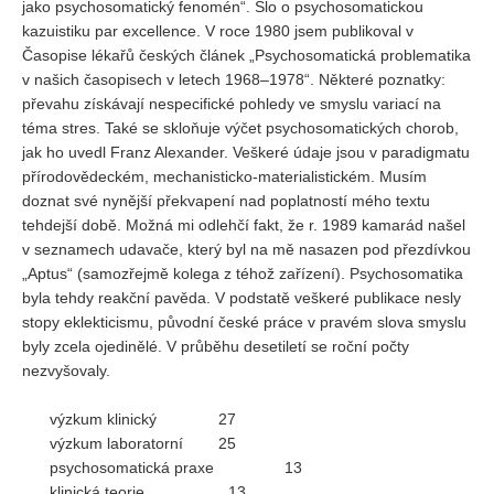
jako psychosomatický fenomén“. Šlo o psychosomatickou
kazuistiku par excellence. V roce 1980 jsem publikoval v
Časopise lékařů českých článek „Psychosomatická problematika
v našich časopisech v letech 1968–1978“. Některé poznatky:
převahu získávají nespecifické pohledy ve smyslu variací na
téma stres. Také se skloňuje výčet psychosomatických chorob,
jak ho uvedl Franz Alexander. Veškeré údaje jsou v paradigmatu
přírodovědeckém, mechanisticko-materialistickém. Musím
doznat své nynější překvapení nad poplatností mého textu
tehdejší době. Možná mi odlehčí fakt, že r. 1989 kamarád našel
v seznamech udavače, který byl na mě nasazen pod přezdívkou
„Aptus“ (samozřejmě kolega z téhož zařízení). Psychosomatika
byla tehdy reakční pavěda. V podstatě veškeré publikace nesly
stopy eklekticismu, původní české práce v pravém slova smyslu
byly zcela ojedinělé. V průběhu desetiletí se roční počty
nezvyšovaly.
výzkum klinický 27
výzkum laboratorní 25
psychosomatická praxe 13
klinická teorie 13