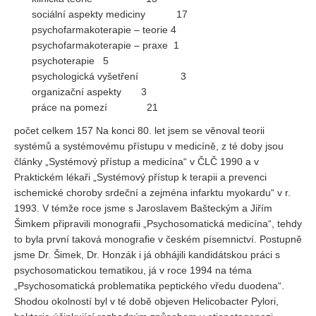
sociální aspekty mediciny 17
psychofarmakoterapie – teorie 4
psychofarmakoterapie – praxe 1
psychoterapie 5
psychologická vyšetření 3
organizační aspekty 3
práce na pomezí 21
počet celkem 157 Na konci 80. let jsem se věnoval teorii
systémů a systémovému přístupu v medicíně, z té doby jsou
články „Systémový přístup a medicína“ v ČLČ 1990 a v
Praktickém lékaři „Systémový přístup k terapii a prevenci
ischemické choroby srdeční a zejména infarktu myokardu“ v r.
1993. V témže roce jsme s Jaroslavem Bašteckým a Jiřím
Šimkem připravili monografii „Psychosomatická medicína“, tehdy
to byla první taková monografie v českém písemnictví. Postupně
jsme Dr. Šimek, Dr. Honzák i já obhájili kandidátskou práci s
psychosomatickou tematikou, já v roce 1994 na téma
„Psychosomatická problematika peptického vředu duodena“.
Shodou okolností byl v té době objeven Helicobacter Pylori,