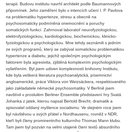
terapii. Budovu institutu navrhl architekt podle Baumannových
připomínek. Jeho zaměření bylo v intencích učení I. P. Pavlova
na problematiku hypertenze, stresu a obecně na
psychosomaticky podmíněná onemocnění a poruchy
somatických funkcí. Zahrnoval laboratoř neurofyziologickou,
elektrofyziologickou, kardiologickou, biochemickou, klinicko-
fyziologickou a psychologickou. Mne tehdy seznámili s jedním
ze svých programů, který se zabýval somatickou problematikou
hypertenze a diabetu, jejichž společným psychologickým
faktorem byla agresivita, zjištěná komplexním psychologickým
vyšetřením. Byl jsem udiven komplexností knihovny Institutu,
kde byla veškerá literatura psychoanalytická, písemnictví
angloamerické, práce Viktora von Weizsäckera, respektovaného
jako zakladatele německé psychosomatiky. V Berlíně jsem
navštívil v proslulém Berliner Ensemble představení hry Svatá
Johanka z jatek, kterou napsal Bertold Brecht, dramatik a
spisovatel oddaný myšlence socialismu. Ve stejném roce jsem
byl návštěvou u svých přátel v Nordhausenu, rovněž v NDR,
kteří byli členy prominentního kulturního Thomas Mann klubu.
Tam jsem byl pozván na velmi utajené čtení textů absurdního