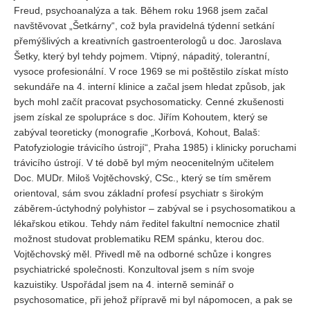
Vydání 1-2/ 2020
Freud, psychoanalýza a tak. Během roku 1968 jsem začal
navštěvovat „Šetkárny“, což byla pravidelná týdenní setkání
Vydání 3-4/ 2019
přemýšlivých a kreativních gastroenterologů u doc. Jaroslava
Vydání 1-2/ 2019
Šetky, který byl tehdy pojmem. Vtipný, nápaditý, tolerantní,
vysoce profesionální. V roce 1969 se mi poštěstilo získat místo
Vydání 4/2018
sekundáře na 4. interní klinice a začal jsem hledat způsob, jak
Vydání 2-3/2018
bych mohl začít pracovat psychosomaticky. Cenné zkušenosti
jsem získal ze spolupráce s doc. Jiřím Kohoutem, který se
Vydání 1-2018
zabýval teoreticky (monografie „Korbová, Kohout, Balaš:
Vydání 4-2017
Patofyziologie trávicího ústrojí“, Praha 1985) i klinicky poruchami
trávicího ústrojí. V té době byl mým neocenitelným učitelem
Vydání 3-2017
Doc. MUDr. Miloš Vojtěchovský, CSc., který se tím směrem
Vydání 2-2017
orientoval, sám svou základní profesí psychiatr s širokým
Vydání 1-2017
záběrem-úctyhodný polyhistor – zabýval se i psychosomatikou a
lékařskou etikou. Tehdy nám ředitel fakultní nemocnice zhatil
Vydání 4-2016
možnost studovat problematiku REM spánku, kterou doc.
Archiv
Vojtěchovský měl. Přivedl mě na odborné schůze i kongres
psychiatrické společnosti. Konzultoval jsem s ním svoje
EDITOŘI
kazuistiky. Uspořádal jsem na 4. interně seminář o
psychosomatice, při jehož přípravě mi byl nápomocen, a pak se
BLOG