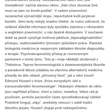
Gestaltkreis“ začíná slavnou větou: „Kdo chce zkoumat živé,
musí se sám na životě podílet“. V našem písemnictví
nezanechal význačnější stopu, nepochybně kvůli jazykové
bariéře. Jeho texty nebyly snadno čitelné. Je nutno zdůraznit, že
veškeré důležité informace byly zpočátku zejména v německém
a anglickém písemnictví, u nás špatně dostupném. V současné
době se jasně vynořuje možnost jakéhosi „biparadigmatického“
přístupu, realizovatelného týmovým způsobem práce. Klasická
biologická medicína je nesporným základem klinické diagnostiky
a terapie. Psychoterapeutický přístup je rovnocenným
partnerem v tomto týmu. Toto je i moje někdejší zkušenost z
Třebotova. Teprve fenomenologická a daseinsanalytická filosofie
a paradoxně lidová (zdaleka ne všechna alternativní) medicína
přivedly do této oblasti „přirozený život“, jak o něm hovoří
Edmund Husserl v knize „Krize evropských věd a
transcendentální fenomenologie“. Hlubokým vhledem do něho
jsou například přísloví, rčení a úsloví, metafory. Velice rád je
používám, protože pacientům často zprostředkovávají náhled.
Podobně fungují „vtipy“, anekdoty nesoucí v sobě tradici
lidového jazyka. Husserl „bojuje proti nebezpečnému