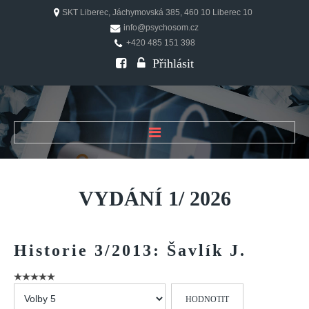
SKT Liberec, Jáchymovská 385, 460 10 Liberec 10
info@psychosom.cz
+420 485 151 398
Přihlásit
ÚVOD
O ČASOPISU
VYDÁNÍ
1/
2026
Historie
Redakční rada
Historie
3/2013:
Šavlík
J.
FAQ
Doporučení
Hodnoťte
PSYCHOSOM
prosím