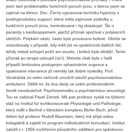
jsem tam problematiku funkčních poruch jícnu, o kterou jsem se
zajímal na klinice. Doc. Černý vypracoval techniku hypnózy s
posthypnotickou sugescí, která měla zajímavé výsledky u
funkčních poruch jícnu, kontrolované i rtg skiaskopií. Šlo o
pacienty s kardiospasmem, jejichž příznak spočíval v polykacích
obtížích. Polykání vázlo, často bylo provázeno bolestí. Obtíže se
znásobovaly v případě, kdy měli jíst ve společnosti dalších lidí,
tehdy nebyli schopni požít ani sousto, i bolest byla silnější. Tento
příznak po terapii ustoupil (sic!). Metoda však byla v řadě
případů limitována postupným vyhasínáním sugesce a
opakované intervence již neměly tak dobré výsledky. Prof.
Vondráček mi velmi vstřícně umožnil otevřít psychosomatickou
ambulanci. Sdělil mi, že dva úkoly ve svém profesionálním
životě neuskutečnil. Psychosomatiku a psychiatrickou sexuologii.
Tou se zabýval Pavel Zemek. Mě pan profesor vyslal na týdenní
stáž na Institut für kortikoviscerale Physiologie und Pathologie,
který sídlil v Berlíně v klinickém komplexu Berlin-Buch, jehož
šéfem byl profesor Rudolf Baumann, který mě přijal velice
kolegiálně a zajistil mi program individuálních konzultací. Institut
založil v r. 1956 rozšířením původního oddělení pro spánkovou