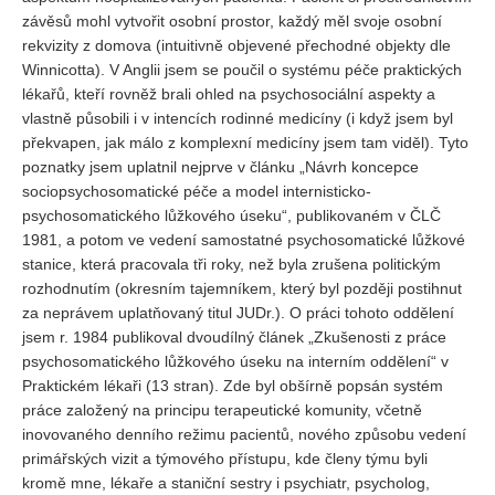
závěsů mohl vytvořit osobní prostor, každý měl svoje osobní
rekvizity z domova (intuitivně objevené přechodné objekty dle
Winnicotta). V Anglii jsem se poučil o systému péče praktických
lékařů, kteří rovněž brali ohled na psychosociální aspekty a
vlastně působili i v intencích rodinné medicíny (i když jsem byl
překvapen, jak málo z komplexní medicíny jsem tam viděl). Tyto
poznatky jsem uplatnil nejprve v článku „Návrh koncepce
sociopsychosomatické péče a model internisticko-
psychosomatického lůžkového úseku“, publikovaném v ČLČ
1981, a potom ve vedení samostatné psychosomatické lůžkové
stanice, která pracovala tři roky, než byla zrušena politickým
rozhodnutím (okresním tajemníkem, který byl později postihnut
za neprávem uplatňovaný titul JUDr.). O práci tohoto oddělení
jsem r. 1984 publikoval dvoudílný článek „Zkušenosti z práce
psychosomatického lůžkového úseku na interním oddělení“ v
Praktickém lékaři (13 stran). Zde byl obšírně popsán systém
práce založený na principu terapeutické komunity, včetně
inovovaného denního režimu pacientů, nového způsobu vedení
primářských vizit a týmového přístupu, kde členy týmu byli
kromě mne, lékaře a staniční sestry i psychiatr, psycholog,