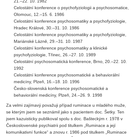
21.–22. 10. 1982
Celostátní konference o psychofyziologii a psychosomatice,
Olomouc, 12.–15. 6. 1986
Celostátní konference psychosomatiky a psychofyziologie,
Hradec Králové, 30.–31. 10. 1986
Celostátní konference psychosomatiky a psychofyziologie,
Mariánské Lázně, 29.–31. 10. 1987
Celostátní konference psychosomatiky a klinické
psychofyziologie, Třinec, 26.–27. 10. 1989
Celostátní psychosomatická konference, Brno, 20.–22. 10.
1992
Celostátní konference psychosomatické a behaviorální
medicíny, Plzeň, 16.–18. 10. 1996
Česko-slovenská konference psychosomatické a
behaviorální medicíny, Plzeň, 24.–26. 9. 1998
Za velmi zajímavý považuji případ ruminace u mladého muže,
se kterým jsem se seznámil jako s pacientem doc. Šetky. Ten
jsem kazuisticky publikoval spolu s doc. Bašteckým r. 1978 v
Československé psychiatrii pod titulkem „Ruminace a její
komunikativní funkce“ a znovu r. 1986 pod titulkem „Ruminace