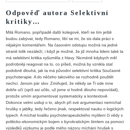
Vydání 1/ 2026
Odpověď autora Selektivní
Vydání 3/ 2025
kritiky…
Vydání 2/ 2025
Vydání 1/ 2025
Milá Romano, popřípadě další kolegové, kteří se tím ještě
budou zabývat, tedy Romano, líbí se mi, že sis dala práci s
Vydání 3-4/ 2024
nějakým komentářem. Na časovém odstupu možná na jedné
Vydání 1-2/ 2024
straně tolik nezáleží, i když je možné, že již mnoha lidem také ta
má selektivní kritika vyšuměla z hlavy. Nicméně kdybych měl
Vydání 3-4/ 2023
podrobněji reagovat na to, co píšeš, možná by vznikla stať
Vydání 1-2/ 2023
podobně dlouhá, jak ta má původní selektivní kritika Současné
psychoterapie. A do něčeho takového se rozhodně pouštět
Vydání 1-2/ 2022
nechci. Jenom pár slov. Zmiňuješ, že někdy se Ti ode mne
Vydání 3-4/ 2022
dobře učí (spíš asi učilo, už jsme si hodně dlouho nepovídali),
protože umím argumentovat systematicky a kontextově.
Vydání 3-4/ 2021
Dokonce velmi usiluji o to, abych při své argumentaci nemíchal
Vydání 2/ 2021
hrušky s jablky, tedy řečeno jinak, respektoval nauku o logických
Vydání 1/ 2021
typech. A míchat kvalitu psychoterapeutického myšlení či vědy s
politicko-ekonomickým bojem s byrokratickým šimlem za pomoci
Vydání 3-4/ 2020
výsledků výzkumu je podle mého názoru míchání hrušek s