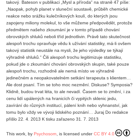
takový. Bateson v publikaci „Mysl a příroda“ na straně 47 píše:
„Naopak, pohyb planet v sluneční soustavě, průběh chemické
REDAKCE
reakce nebo srážku kulečníkových koulí, do kterých jsou
Pokyny pro autory
zapojeny miliony molekul, to vše můžeme předpovědět, protože
předmětem našeho zkoumání je v tomto případě chování
ARCHIV
obrovských shluků neboli tříd jednotlivin. Právě tato skutečnost
alespoň trochu opravňuje vědu k užívání statistiky, má-li ovšem
takový statistik neustále na mysli, že jeho výsledky se týkají
výhradně shluků.“ Čili alespoň trochu legitimizuje statistiku,
pokud jde o zkoumání chování obrovských skupin, také pouze
alespoň trochu, rozhodně ale nemá místo ve výhradně
jedinečném a neopakovatelném setkání terapeuta s klientem…
Ale dost psaní. Tím se toho moc nezmění. Diskuse? Symposia?
Klidně, budou trvat léta, to ale nevadí. Časem se to změní, i za
cenu lidí upálených na hranicích či vypitých sklenic jedu,
zavírání do různých institucí, pálení knih nebo vyhnanství, jak
tomu bylo vždy ve vývoji lidského poznání… Juraj Do redakce
přišlo 22. 4. 2013 K tisku zařazeno 31. 7. 2013
This work, by
Psychosom
, is licensed under
CC BY 4.0