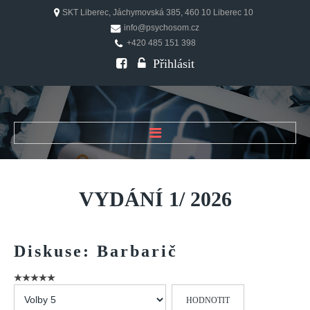
SKT Liberec, Jáchymovská 385, 460 10 Liberec 10
info@psychosom.cz
+420 485 151 398
Přihlásit
ÚVOD
O ČASOPISU
VYDÁNÍ
1/
2026
Historie
Redakční rada
Diskuse:
Barbarič
FAQ
Doporučení
Hodnoťte
PSYCHOSOM
prosím