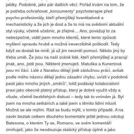
Vydání 1-2/ 2020
jablky. Podobně, jako pár dalších věcí. Pořád trvám na tom, že
je potřeba ochraňovat „konzumenty“ psychoterapie před
Vydání 3-4/ 2019
psycho-profesionály, kteří přemýšlejí kvantitativně a
Vydání 1-2/ 2019
mechanisticky a že jich je dost a že to má na svědomí aktuální
styl výuky, včetně učebnic, je zřejmé… Ano, považuji to za
Vydání 4/2018
nebezpečné, viděl jsem mnoho klientů, které tento způsob
Vydání 2-3/2018
myšlení opravdu hrubě a možná ireverzibilně poškodil. Tedy
když se dostali ke mně, já už jim neuměl pomoci. Někdo jiný by
Vydání 1-2018
třeba uměl. Že jsou na naší scéně lidé, kteří přemýšlejí a pracují
Vydání 4-2017
jinak, ano, jistě jsou. Některé jmenuješ. Matuška a Kunertová
jsou mí žáci. Lidé z Narativu dělají jistě záslužnou práci, avšak
Vydání 3-2017
podle mého názoru dělají jednu zásadní chybu, uvízli v podobné
Vydání 2-2017
pasti jako mnoho jiných „směrů“, totiž podávají kolaborativní
Vydání 1-2017
praxi jako obecně platný přístup, který je dobré využít vždy a
všude, včetně bezbřehých diskusí – tedy tak to vnímám já. Byl
Vydání 4-2016
jsem na mnoha setkáních a také jsem s těmito lidmi mluvil.
Archiv
Možná se ale mýlím. Rád se budu mýlit, v tomto případě. A na
závěr beztak celkem dlouhého komentáře ještě jednou odcituji
EDITOŘI
Batesona, o kterém Ty se, Romano, ve svém komentáři
zmiňuješ, jako že neodsuzuje statický přístup úplně a jako
BLOG