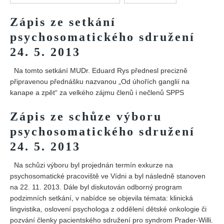
Vydání 1/ 2026
Zápis ze setkání
Vydání 3/ 2025
psychosomatického sdružení
Vydání 2/ 2025
24. 5. 2013
Vydání 1/ 2025
Vydání 3-4/ 2024
Na tomto setkání MUDr. Eduard Rys přednesl precizně
připravenou přednášku nazvanou „Od úhořích ganglií na
Vydání 1-2/ 2024
kanape a zpět“ za velkého zájmu členů i nečlenů SPPS
Vydání 3-4/ 2023
Zápis ze schůze výboru
Vydání 1-2/ 2023
psychosomatického sdružení
Vydání 1-2/ 2022
24. 5. 2013
Vydání 3-4/ 2022
Na schůzi výboru byl projednán termín exkurze na
Vydání 3-4/ 2021
psychosomatické pracoviště ve Vídni a byl následně stanoven
Vydání 2/ 2021
na 22. 11. 2013. Dále byl diskutován odborný program
Vydání 1/ 2021
podzimních setkání, v nabídce se objevila témata: klinická
lingvistika, oslovení psychologa z oddělení dětské onkologie či
Vydání 3-4/ 2020
pozvání členky pacientského sdružení pro syndrom Prader-Willi.