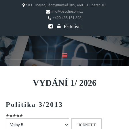
SKT Liberec, Jáchymovská 385, 460 10 Liberec 10
info@psychosom.cz
+420 485 151 398
Přihlásit
ÚVOD
O ČASOPISU
VYDÁNÍ
1/
2026
Historie
Redakční rada
Politika
3/2013
FAQ
Doporučení
Hodnoťte
PSYCHOSOM
prosím