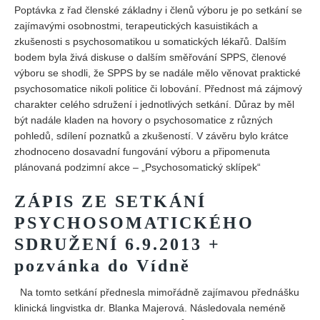
Vydání 1-2/ 2020
Poptávka z řad členské základny i členů výboru je po setkání se
zajímavými osobnostmi, terapeutických kasuistikách a
Vydání 3-4/ 2019
zkušenosti s psychosomatikou u somatických lékařů. Dalším
Vydání 1-2/ 2019
bodem byla živá diskuse o dalším směřování SPPS, členové
výboru se shodli, že SPPS by se nadále mělo věnovat praktické
Vydání 4/2018
psychosomatice nikoli politice či lobování. Přednost má zájmový
Vydání 2-3/2018
charakter celého sdružení i jednotlivých setkání. Důraz by měl
být nadále kladen na hovory o psychosomatice z různých
Vydání 1-2018
pohledů, sdílení poznatků a zkušeností. V závěru bylo krátce
Vydání 4-2017
zhodnoceno dosavadní fungování výboru a připomenuta
plánovaná podzimní akce – „Psychosomatický sklípek“
Vydání 3-2017
Vydání 2-2017
ZÁPIS ZE SETKÁNÍ
Vydání 1-2017
PSYCHOSOMATICKÉHO
Vydání 4-2016
SDRUŽENÍ 6.9.2013 +
Archiv
pozvánka do Vídně
EDITOŘI
Na tomto setkání přednesla mimořádně zajímavou přednášku
klinická lingvistka dr. Blanka Majerová. Následovala neméně
BLOG