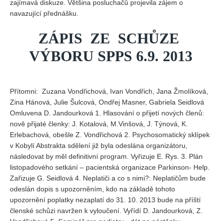
zajímavá diskuze. Většina posluchačů projevila zájem o
navazující přednášku.
REDAKCE
Pokyny pro autory
ZÁPIS ZE SCHŮZE
VÝBORU SPPS 6.9. 2013
ARCHIV
Přítomni: Zuzana Vondřichová, Ivan Vondřich, Jana Žmolíková,
Zina Hánová, Julie Šulcová, Ondřej Masner, Gabriela Seidlová
Omluvena D. Jandourková 1. Hlasování o přijetí nových členů:
nově přijaté členky: J. Kotalová, M.Vinšová, J. Týnová, K.
Erlebachová, obešle Z. Vondřichová 2. Psychosomatický sklípek
v Kobylí Abstrakta sdělení již byla odeslána organizátoru,
následovat by měl definitivní program. Vyřizuje E. Rys. 3. Plán
listopadového setkání – pacientská organizace Parkinson- Help.
Zařizuje G. Seidlová 4. Neplatiči a co s nimi?: Neplatičům bude
odeslán dopis s upozorněním, kdo na základě tohoto
upozornění poplatky nezaplatí do 31. 10. 2013 bude na příští
členské schůzi navržen k vyloučení. Vyřídí D. Jandourková, Z.