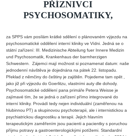
PŘÍZNIVCI
PSYCHOSOMATIKY,
za SPPS vám posílám krátké sdělení o plánovaném výjezdu na
psychosomatické oddělení interní kliniky ve Vídni. Jedná se o
státní zařízení: III. Medizinische Abteilung fuer Innere Medizin
und Psychosomatik, Krankenhaus der barmherzigen
Schwestern. Zájemci mají možnost si poznamenat datum: naše
jednodenní návštěva je dojednána na pátek 22. listopadu.
Překlad z němčiny do češtiny je zajištěn. Pojedeme tam opět ,
jako již při výjezdu do Goerlitzu, vlastními auty dle dohody.
Psychosomatické oddělení pana primáře Petera Weisse je
zajímavé tím, že se jedná o zařízení přímo integrované do
interní kliniky. Provádí tedy nejen individuální (zaměřenou na
hlubinnou PT) a skupinovou psychoterapii, ale i internistickou a
psychiatrickou diagnostiku a terapii. Jejich hlavním
terapeutickým zaměřením jsou pacienti a pacientky s poruchou
příjmu potravy a gastroenterologickými potížemi. Standardní