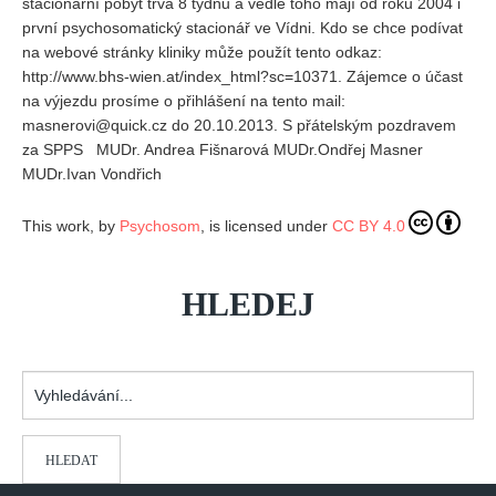
stacionární pobyt trvá 8 týdnů a vedle toho mají od roku 2004 i
první psychosomatický stacionář ve Vídni. Kdo se chce podívat
na webové stránky kliniky může použít tento odkaz:
http://www.bhs-wien.at/index_html?sc=10371. Zájemce o účast
na výjezdu prosíme o přihlášení na tento mail:
masnerovi@quick.cz do 20.10.2013. S přátelským pozdravem
za SPPS MUDr. Andrea Fišnarová MUDr.Ondřej Masner
MUDr.Ivan Vondřich
This work, by
Psychosom
, is licensed under
CC BY 4.0
HLEDEJ
Vyhledávání...
HLEDAT