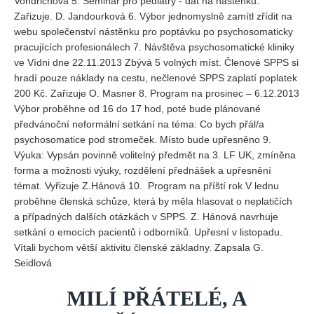
Vondřichová 5. Seminář pro pediatry - dát na nástěnku.
Zařizuje. D. Jandourková 6. Výbor jednomyslně zamítl zřídit na
webu společenství nástěnku pro poptávku po psychosomaticky
pracujících profesionálech 7. Návštěva psychosomatické kliniky
ve Vídni dne 22.11.2013 Zbývá 5 volných míst. Členové SPPS si
hradí pouze náklady na cestu, nečlenové SPPS zaplatí poplatek
200 Kč. Zařizuje O. Masner 8. Program na prosinec – 6.12.2013
Výbor proběhne od 16 do 17 hod, poté bude plánované
předvánoční neformální setkání na téma: Co bych přál/a
psychosomatice pod stromeček. Místo bude upřesněno 9.
Výuka: Vypsán povinně volitelný předmět na 3. LF UK, zmíněna
forma a možnosti výuky, rozdělení přednášek a upřesnění
témat. Vyřizuje Z.Hánová 10. Program na příští rok V lednu
proběhne členská schůze, která by měla hlasovat o neplatičích
a případných dalších otázkách v SPPS. Z. Hánová navrhuje
setkání o emocích pacientů i odborníků. Upřesní v listopadu.
Vítali bychom větší aktivitu členské základny. Zapsala G.
Seidlová
MILÍ PŘÁTELÉ, A