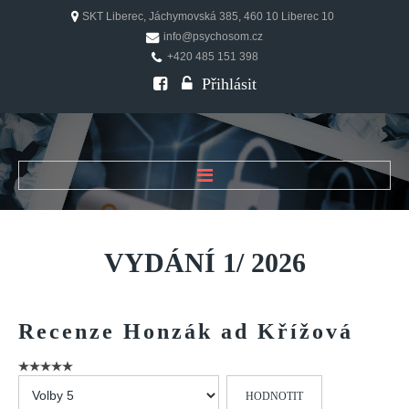
SKT Liberec, Jáchymovská 385, 460 10 Liberec 10
info@psychosom.cz
+420 485 151 398
Přihlásit
ÚVOD
O ČASOPISU
VYDÁNÍ
1/
2026
Historie
Redakční rada
Recenze
Honzák
ad
Křížová
FAQ
Doporučení
Hodnoťte
PSYCHOSOM
prosím