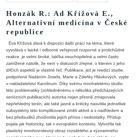
Vydání 1/ 2026
Honzák R.: Ad Křížová E.,
Vydání 3/ 2025
Alternativní medicína v České
Vydání 2/ 2025
republice
Vydání 1/ 2025
Vydání 3-4/ 2024
Eva Křížová dává k dispozici další práci na téma, které
vyvolává v laické i odborné veřejnosti rozporné a protichůdné
Vydání 1-2/ 2024
reakce, je velmi široké, takřka neuchopitelné a velmi často
Vydání 3-4/ 2023
zamlžené natolik, že není v diskusích zřejmé, o kterém z jeho
dílčích aspektů je vlastně řeč. Publikace, jež je reedicí studie,
Vydání 1-2/ 2023
podpořené Nadáním Josefa, Marie a Zdeňky Hlávkových, vyjde
Vydání 1-2/ 2022
v nakladatelství Karolinum. Díky svému mnohaletému studiu
této problematiky (zohledněnému v několika předcházejících
Vydání 3-4/ 2022
seriózních publikacích) autorka nejen přesně zmapovala
Vydání 3-4/ 2021
nepřehledný terén, ale také jasně a kriticky nasvítila jednotlivé
subsystémy této komplikované změti aktivit a s nadhledem a
Vydání 2/ 2021
bez předsudků zhodnotila jejich přínos i nedostatky. Přístup
Vydání 1/ 2021
pojala jak historicky, tak v evropském kontextu. Vytvořila tak
plastický mnohovrstevný obraz rozsáhlého a významného
Vydání 3-4/ 2020