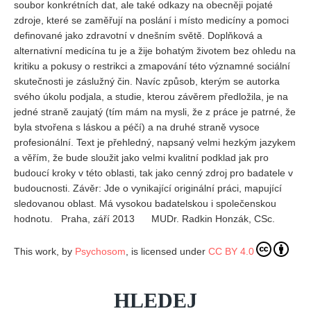
soubor konkrétních dat, ale také odkazy na obecněji pojaté
zdroje, které se zaměřují na poslání i místo medicíny a pomoci
definované jako zdravotní v dnešním světě. Doplňková a
alternativní medicína tu je a žije bohatým životem bez ohledu na
kritiku a pokusy o restrikci a zmapování této významné sociální
skutečnosti je záslužný čin. Navíc způsob, kterým se autorka
svého úkolu podjala, a studie, kterou závěrem předložila, je na
jedné straně zaujatý (tím mám na mysli, že z práce je patrné, že
byla stvořena s láskou a péčí) a na druhé straně vysoce
profesionální. Text je přehledný, napsaný velmi hezkým jazykem
a věřím, že bude sloužit jako velmi kvalitní podklad jak pro
budoucí kroky v této oblasti, tak jako cenný zdroj pro badatele v
budoucnosti. Závěr: Jde o vynikající originální práci, mapující
sledovanou oblast. Má vysokou badatelskou i společenskou
hodnotu. Praha, září 2013 MUDr. Radkin Honzák, CSc.
This work, by
Psychosom
, is licensed under
CC BY 4.0
HLEDEJ