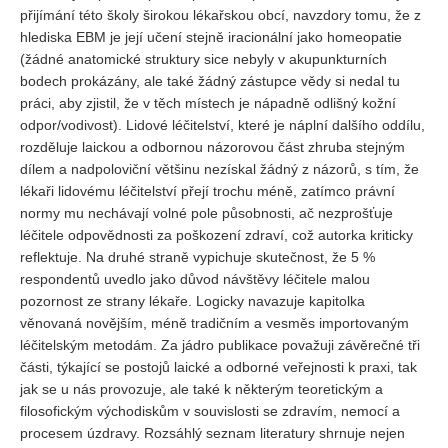
přijímání této školy širokou lékařskou obcí, navzdory tomu, že z
hlediska EBM je její učení stejně iracionální jako homeopatie
REDAKCE
(žádné anatomické struktury sice nebyly v akupunkturních
Pokyny pro autory
bodech prokázány, ale také žádný zástupce vědy si nedal tu
práci, aby zjistil, že v těch místech je nápadně odlišný kožní
ARCHIV
odpor/vodivost). Lidové léčitelství, které je náplní dalšího oddílu,
rozděluje laickou a odbornou názorovou část zhruba stejným
dílem a nadpoloviční většinu nezískal žádný z názorů, s tím, že
lékaři lidovému léčitelství přejí trochu méně, zatímco právní
normy mu nechávají volné pole působnosti, ač nezprošťuje
léčitele odpovědnosti za poškození zdraví, což autorka kriticky
reflektuje. Na druhé straně vypichuje skutečnost, že 5 %
respondentů uvedlo jako důvod návštěvy léčitele malou
pozornost ze strany lékaře. Logicky navazuje kapitolka
věnovaná novějším, méně tradičním a vesměs importovaným
léčitelským metodám. Za jádro publikace považuji závěrečné tři
části, týkající se postojů laické a odborné veřejnosti k praxi, tak
jak se u nás provozuje, ale také k některým teoretickým a
filosofickým východiskům v souvislosti se zdravím, nemocí a
procesem úzdravy. Rozsáhlý seznam literatury shrnuje nejen