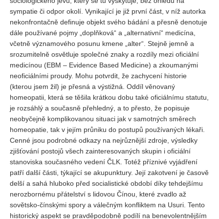
sociologického jevu, který se tu vyskytuje, bez ohledu na
Vydání 1-2/ 2020
sympatie či odpor okolí. Vynikající je již první část, v níž autorka
Vydání 3-4/ 2019
nekonfrontačně definuje objekt svého bádání a přesně denotuje
dále používané pojmy „doplňková“ a „alternativní“ medicína,
Vydání 1-2/ 2019
včetně významového posunu kmene „alter“. Stejně jemně a
Vydání 4/2018
srozumitelně osvětluje společné znaky a rozdíly mezi oficiální
medicínou (EBM – Evidence Based Medicine) a zkoumanými
Vydání 2-3/2018
neoficiálními proudy. Mohu potvrdit, že zachycení historie
Vydání 1-2018
(kterou jsem žil) je přesná a výstižná. Oddíl věnovaný
homeopatii, která se těšila krátkou dobu také oficiálnímu statutu,
Vydání 4-2017
je rozsáhlý a současně přehledný, a to přesto, že popisuje
Vydání 3-2017
neobyčejně komplikovanou situaci jak v samotných směrech
homeopatie, tak v jejím průniku do postupů používaných lékaři.
Vydání 2-2017
Cenné jsou podrobné odkazy na nejrůznější zdroje, výsledky
Vydání 1-2017
zjišťování postojů všech zainteresovaných skupin i oficiální
stanoviska současného vedení ČLK. Totéž příznivé vyjádření
Vydání 4-2016
patří další části, týkající se akupunktury. Její zakotvení je časově
Archiv
delší a sahá hluboko před socialistické období díky tehdejšímu
nerozbornému přátelství s lidovou Čínou, které zvadlo až
EDITOŘI
sovětsko-čínskými spory a válečným konfliktem na Usuri. Tento
historický aspekt se pravděpodobně podílí na benevolentnějším
BLOG