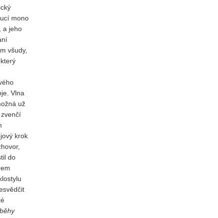
ický
toucí mono
 a jeho
ání
ím všudy,
 který
ového
je. Vlna
 možná už
 zvenčí
m
jový krok
zhovor,
il do
trem
lostylu
řesvědčit
té
íběhy