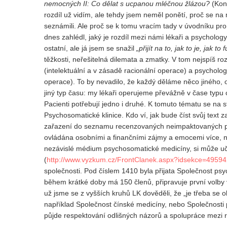
nemocných II: Co dělat s ucpanou mléčnou žlázou?
(Kont
rozdíl už vidím, ale tehdy jsem neměl ponětí, proč se na
seznámili. Ale proč se k tomu vracím tady v úvodníku 
dnes zahlédl, jaký je rozdíl mezi námi lékaři a psychology
ostatní, ale já jsem se snažil
„přijít na to, jak to je, jak to
těžkosti, neřešitelná dilemata a zmatky. V tom nejspíš r
(intelektuální a v zásadě racionální operace) a psycholo
operace). To by nevadilo, že každý děláme něco jiného, ob
jiný typ času: my lékaři operujeme převážně v čase typu 
Pacienti potřebují jedno i druhé. K tomuto tématu se na 
Psychosomatické klinice. Kdo ví, jak bude číst svůj text
zařazení do seznamu recenzovaných neimpaktovaných per
ovládána osobními a finančními zájmy a emocemi více, ne
nezávislé médium psychosomatické medicíny, si může uči
(
http://www.vyzkum.cz/FrontClanek.aspx?idsekce=4959
společnosti. Pod číslem 1410 byla přijata Společnost ps
během krátké doby má 150 členů, připravuje první volby vý
už jsme se z vyšších kruhů LK dověděli, že „je třeba se o
například Společnost čínské medicíny, nebo Společnosti
půjde respektování odlišných názorů a spolupráce mezi r