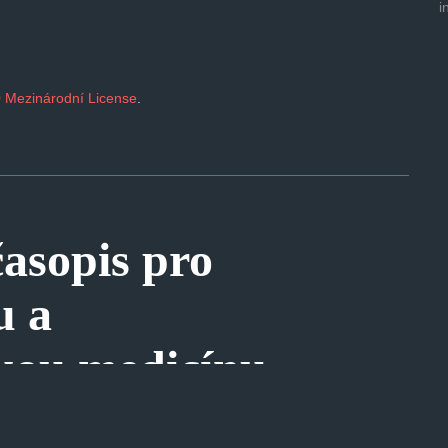
i
 Mezinárodní License
.
sopis pro
u a
kou medicínu
©
2026
|
ESHOP RYCHLE
|
MOBILNÍ APLIKACE
|
SPRÁVA COOKIES