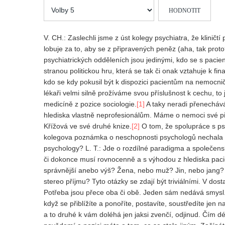
Hodnoťte
prosím
V. CH.: Zaslechli jsme z úst kolegy psychiatra, že kliničt
lobuje za to, aby se z připravených peněz (aha, tak proto?
psychiatrických odděleních jsou jedinými, kdo se s pacien
stranou politickou hru, která se tak či onak vztahuje k f
kdo se kdy pokusil být k dispozici pacientům na nemocnič
lékaři velmi silně prožíváme svou příslušnost k cechu, t
medicíně z pozice sociologie.
[1]
A taky neradi přenecháv
hlediska vlastně neprofesionálům. Máme o nemoci své pře
Křížová ve své druhé knize.
[2]
O tom, že spolupráce s psy
kolegova poznámka o neschopnosti psychologů nechala ch
psychology? L. T.: Jde o rozdílné paradigma a společens
či dokonce musí rovnocenně a s výhodou z hlediska pacien
správnější anebo výš? Žena, nebo muž? Jin, nebo jang? 
stereo příjmu? Tyto otázky se zdají být triviálními. V dos
Potřeba jsou přece oba či obě. Jeden sám nedává smysl. 
když se přiblížíte a ponoříte, postavíte, soustředíte jen 
a to druhé k vám doléhá jen jaksi zvenčí, odjinud. Čím d