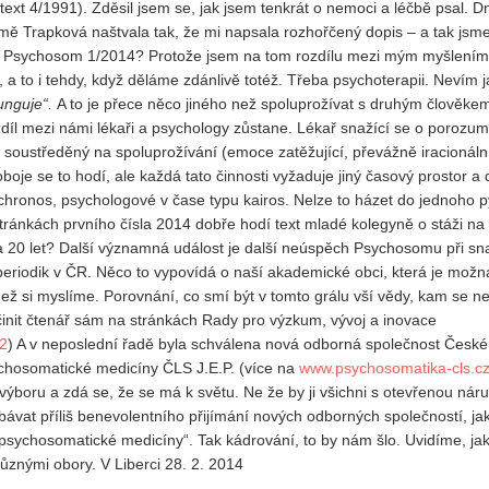
ext 4/1991). Zděsil jsem se, jak jsem tenkrát o nemoci a léčbě psal. D
 mě Trapková naštvala tak, že mi napsala rozhořčený dopis – a tak jsme
pro Psychosom 1/2014? Protože jsem na tom rozdílu mezi mým myšlením
, a to i tehdy, když děláme zdánlivě totéž. Třeba psychoterapii. Nevím j
 funguje“.
A to je přece něco jiného než spoluprožívat s druhým člověke
ozdíl mezi námi lékaři a psychology zůstane. Lékař snažící se o porozu
g soustředěný na spoluprožívání (emoce zatěžující, převážně iracionáln
oje se to hodí, ale každá tato činnosti vyžaduje jiný časový prostor a
chronos, psychologové v čase typu kairos. Nelze to házet do jednoho py
stránkách prvního čísla 2014 dobře hodí text mladé kolegyně o stáži na
 za 20 let? Další významná událost je další neúspěch Psychosomu při sn
iodik v ČR. Něco to vypovídá o naší akademické obci, která je možn
ž si myslíme. Porovnání, co smí být v tomto grálu vší vědy, kam se n
nit čtenář sám na stránkách Rady pro výzkum, vývoj a inovace
42
) A v neposlední řadě byla schválena nová odborná společnost České
ychosomatické medicíny ČLS J.E.P. (více na
www.psychosomatika-cls.c
boru a zdá se, že se má k světu. Ne že by ji všichni s otevřenou náručí
bávat příliš benevolentního přijímání nových odborných společností, jak
 psychosomatické medicíny“. Tak kádrování, to by nám šlo. Uvidíme, j
ůznými obory. V Liberci 28. 2. 2014