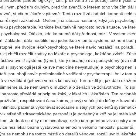
přirozeně (anebo logicky?) cítit, prožívat a žít a později také myslet, 
řed jiným, před tím druhým, před tím zvenčí, o kterém toho víte čím dál
Vydání 1-2017
ovně, studium lékaře v pitevně. Tento rozdíl základních kamenů celé 
Vydání 4-2016
 na různých základech. Ovšem jiná situace nastane, když jak psycholog, 
Archiv
ku psychoterapie. Vznikne kvalitativně naprosto nová situace, ve kter
ř psychologovi. Otázka, kdo komu má dát přednost, mizí. V systemické
ň: Základní, dále nedělitelnou jednotkou v tomto systému už není buď 
stupně, ale dvojice lékař-psycholog, ve které navíc nezáleží na pořadí.
 jej chtěli rozdělit zpátky na lékaře a psychologa, každého zvlášť. Zůst
zůstává uvnitř systému (týmu), který obsahuje dva podsystémy (dva od
kud si psychologii ještě ke své medicíně nevystuduje) a psycholog není
kteří jsou obojí navíc profesionálně vzdělaní v psychoterapii. Ani v tom 
 ve vzdělání (pitevna versus knihovna). Ten rozdíl je, jak dále ukáže
 Všimněme si, že nemluvím o mužích a o ženách ve zdravotnictví. To spí
aprosto převládá princip mužský, v lékařích i lékařkách. Ten racionáln
rožívání, respektování času kairos, jinový) vnášejí do léčby zdravotní 
intimitou pacienta vykonávat současně u stejných pacientů systematic
vik středně zdravotnického personálu je potřebný a kéž by jej měla ka
tem. Jednak se díky ní minimalizuje riziko iatrogenního vlivu sestry a 
 více než lékař běžně vystavována emocím velkého množství pacientů, a
rým se nemohu na tomto místě do detailů věnovat, rozdíl uvnitř lékařsk