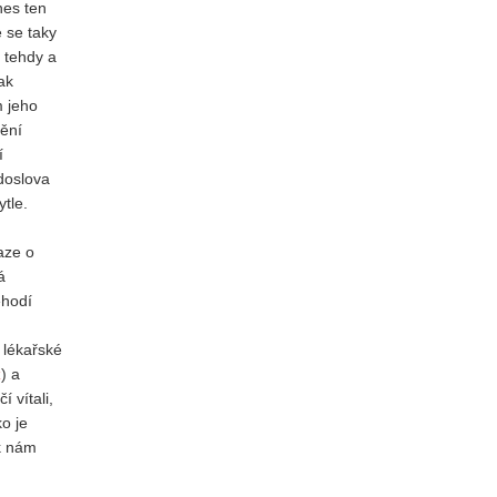
nes ten
 se taky
 tehdy a
ak
m jeho
mění
í
 doslova
tle.
aze o
á
ehodí
 lékařské
z
) a
 vítali,
o je
ak nám