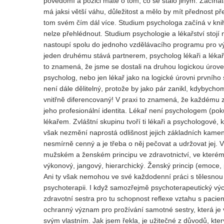
povědomí a pozici máte o tom, co se stalo jiným. Začínáte 
má jaksi větší váhu, důležitost a mělo by mít přednost p
tom svém čím dál více. Studium psychologa začíná v knih
nelze přehlédnout. Studium psychologie a lékařství stojí
nastoupí spolu do jednoho vzdělávacího programu pro výu
jeden druhému stává partnerem, psycholog lékaři a léka
to znamená, že jsme se dostali na druhou logickou úrove
psycholog, nebo jen lékař jako na logické úrovni prvního 
není dále dělitelný, protože by jako pár zanikl, kdybychom
vnitřně diferencovaný! V praxi to znamená, že každému 
jeho profesionální identita. Lékař není psychologem (po
lékařem. Zvláštní skupinu tvoří ti lékaři a psychologové, 
však nezmění naprostá odlišnost jejich základních kamenů
nesmírně cenný a je třeba o něj pečovat a udržovat jej.
mužském a ženském principu ve zdravotnictví, ve kterém n
výkonový, jangový, hierarchický. Ženský princip (emoce, p
Ani ty však nemohou ve své každodenní práci s tělesnou 
psychoterapii. I když samozřejmě psychoterapeutický výc
zdravotní sestra pro tu schopnost reflexe vztahu s pacien
ochranný význam pro prožívání samotné sestry, která je
svým vlastním. Jak jsem řekla, je užitečné z důvodů, kte