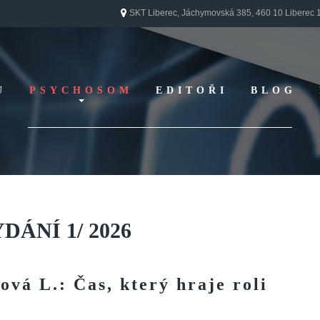
SKT Liberec, Jáchymovská 385, 460 10 Liberec 
U
PSYCHOSOM
EDITOŘI
BLOG
Vydání 1/ 2026
Vydání 3/ 2025
Vydání 2/ 2025
Vydání 1/ 2025
Vydání 3-4/ 2024
YDÁNÍ
1/
2026
Vydání 1-2/ 2024
Vydání 3-4/ 2023
ová
L.:
Čas,
který
hraje
roli
Vydání 1-2/ 2023
Vydání 1-2/ 2022