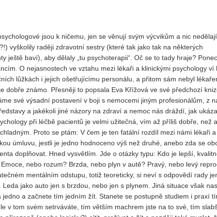
Vydání 3-4/ 2022
Vydání 3-4/ 2021
í psychologové jsou k ničemu, jen se věnují svým výcvikům a nic nedělají
Vydání 2/ 2021
!) vyškolily raději zdravotní sestry (které tak jako tak na některých
ty ještě baví), aby dělaly „tu psychoterapii“. Oč se to tady hraje? Pon
Vydání 1/ 2021
inancím. O nejasnostech ve vztahu mezi lékaři a klinickými psychology ví
Vydání 3-4/ 2020
ních lůžkách i jejich ošetřujícímu personálu, a přitom sám nebyl lékař
Vydání 1-2/ 2020
o je dobře známo. Přesněji to popsala Eva Křížová ve své předchozí kniz
áme své výsadní postavení v boji s nemocemi jiným profesionálům, z 
Vydání 3-4/ 2019
dstavy a jakékoli jiné názory na zdraví a nemoc nás dráždí, jak ukáz
Vydání 1-2/ 2019
chology při léčbě pacientů je velmi užitečná, vím až příliš dobře, než
ladným. Proto se ptám: V čem je ten fatální rozdíl mezi námi lékaři a
Vydání 4/2018
kou úmluvu, jestli je jedno hodnoceno výš než druhé, anebo zda se ob
Vydání 2-3/2018
ta doplňovat. Hned vysvětlím. Jde o otázky typu: Kdo je lepší, kvalitně
Emoce, nebo rozum? Brzda, nebo plyn v autě? Pravý, nebo levý reprod
Vydání 1-2018
tatečném mentálním odstupu, totiž teoreticky, si neví s odpovědí rady je
Vydání 4-2017
Leda jako auto jen s brzdou, nebo jen s plynem. Jiná situace však na
na jedno a začnete tím jedním žít. Stanete se postupně studiem i praxí t
Vydání 3-2017
éle v tom svém setrváváte, tím větším machrem jste na to své, tím slabš
Vydání 2-2017