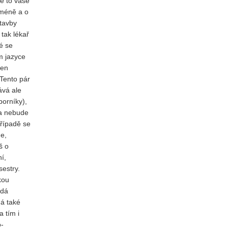
že to vaše
 méně a o
stavby
tak lékař
é se
m jazyce
jen
 Tento pár
ává ale
borníky),
 a nebude
případě se
me,
š o
í,
sestry.
kou
ždá
má také
 tím i
o-