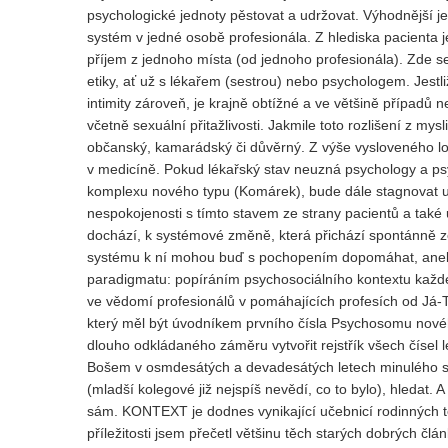
psychologické jednoty pěstovat a udržovat. Výhodnější je
systém v jedné osobě profesionála. Z hlediska pacienta j
příjem z jednoho místa (od jednoho profesionála). Zde s
etiky, ať už s lékařem (sestrou) nebo psychologem. Jestl
intimity zároveň, je krajně obtížné a ve většině případů
včetně sexuální přitažlivosti. Jakmile toto rozlišení z mys
občanský, kamarádský či důvěrný. Z výše vysloveného log
v medicíně. Pokud lékařský stav neuzná psychology a p
komplexu nového typu (Komárek), bude dále stagnovat uví
nespokojenosti s tímto stavem ze strany pacientů a také 
dochází, k systémové změně, která přichází spontánně ze
systému k ní mohou buď s pochopením dopomáhat, anebo 
paradigmatu: popíráním psychosociálního kontextu každého
ve vědomí profesionálů v pomáhajících profesích od Já-Ty
který měl být úvodníkem prvního čísla Psychosomu nového 
dlouho odkládaného záměru vytvořit rejstřík všech číse
Bošem v osmdesátých a devadesátých letech minulého stolet
(mladší kolegové již nejspíš nevědí, co to bylo), hledat. A
sám. KONTEXT je dodnes vynikající učebnicí rodinných t
příležitosti jsem přečetl většinu těch starých dobrých člá