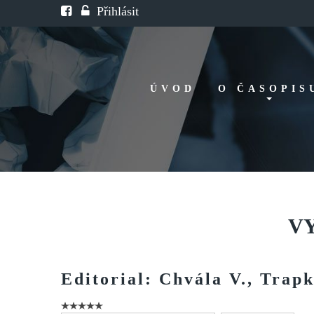
Přihlásit
ÚVOD
O ČASOPIS
Historie
Redakční rada
FAQ
Doporučení
V
Editorial:
Chvála
V.,
Trapk