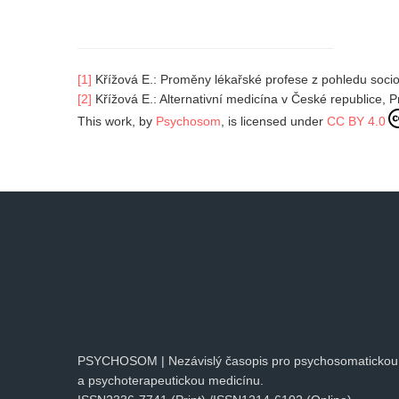
[1]
Křížová E.: Proměny lékařské profese z pohledu soci
[2]
Křížová E.: Alternativní medicína v České republice, 
This work, by
Psychosom
, is licensed under
CC BY 4.0
PSYCHOSOM | Nezávislý časopis pro psychosomatickou
a psychoterapeutickou medicínu.