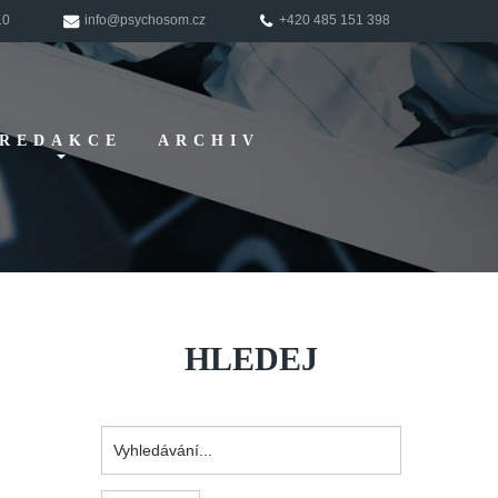
10
info@psychosom.cz
+420 485 151 398
REDAKCE
ARCHIV
Pokyny pro
autory
HLEDEJ
Vyhledávání...