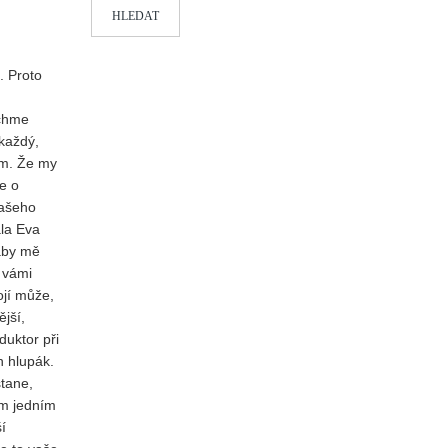
HLEDAT
. Proto
echme
 každý,
em. Že my
e o
našeho
ala Eva
 aby mě
 vámi
ojí může,
jší,
uktor při
n hlupák.
stane,
ím jedním
í