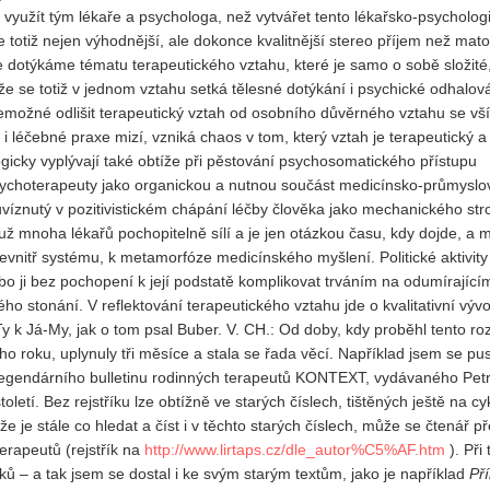
 využít tým lékaře a psychologa, než vytvářet tento lékařsko-psycholog
e totiž nejen výhodnější, ale dokonce kvalitnější stereo příjem než ma
e dotýkáme tématu terapeutického vztahu, které je samo o sobě složité,
iže se totiž v jednom vztahu setká tělesné dotýkání i psychické odhalov
 nemožné odlišit terapeutický vztah od osobního důvěrného vztahu se vš
li i léčebné praxe mizí, vzniká chaos v tom, který vztah je terapeutický a
icky vyplývají také obtíže při pěstování psychosomatického přístupu
sychoterapeuty jako organickou a nutnou součást medicínsko-průmysl
znutý v pozitivistickém chápání léčby člověka jako mechanického stro
už mnoha lékařů pochopitelně sílí a je jen otázkou času, kdy dojde, a
vnitř systému, k metamorfóze medicínského myšlení. Politické aktivity
ji bez pochopení k její podstatě komplikovat trváním na odumírající
 stonání. V reflektování terapeutického vztahu jde o kvalitativní vývo
 k Já-My, jak o tom psal Buber. V. CH.: Od doby, kdy proběhl tento ro
roku, uplynuly tři měsíce a stala se řada věcí. Například jsem se pust
l legendárního bulletinu rodinných terapeutů KONTEXT, vydávaného Pe
í. Bez rejstříku lze obtížně ve starých číslech, tištěných ještě na cyk
 že je stále co hledat a číst i v těchto starých číslech, může se čtenář p
erapeutů (rejstřík na
http://www.lirtaps.cz/dle_autor%C5%AF.htm
). Při 
nků – a tak jsem se dostal i ke svým starým textům, jako je například
Př