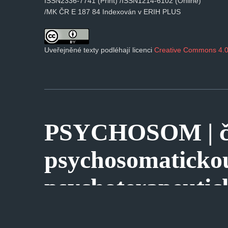
ISSN2336-7741 (Print) /ISSN1214-6102 (Online)
/MK ČR E 187 84 Indexován v ERIH PLUS
Uveřejněné texty podléhají licenci
Creative Commons 4.0
PSYCHOSOM | ča
psychosomaticko
psychoterapeutic
WEB7MASTER S.R.O.
TVORBA WEBOVÝCH STRÁNEK