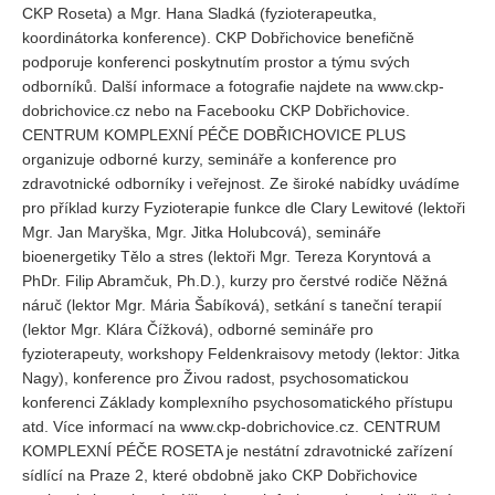
CKP Roseta) a Mgr. Hana Sladká (fyzioterapeutka,
koordinátorka konference). CKP Dobřichovice benefičně
podporuje konferenci poskytnutím prostor a týmu svých
odborníků. Další informace a fotografie najdete na www.ckp-
dobrichovice.cz nebo na Facebooku CKP Dobřichovice.
CENTRUM KOMPLEXNÍ PÉČE DOBŘICHOVICE PLUS
organizuje odborné kurzy, semináře a konference pro
zdravotnické odborníky i veřejnost. Ze široké nabídky uvádíme
pro příklad kurzy Fyzioterapie funkce dle Clary Lewitové (lektoři
Mgr. Jan Maryška, Mgr. Jitka Holubcová), semináře
bioenergetiky Tělo a stres (lektoři Mgr. Tereza Koryntová a
PhDr. Filip Abramčuk, Ph.D.), kurzy pro čerstvé rodiče Něžná
náruč (lektor Mgr. Mária Šabíková), setkání s taneční terapií
(lektor Mgr. Klára Čížková), odborné semináře pro
fyzioterapeuty, workshopy Feldenkraisovy metody (lektor: Jitka
Nagy), konference pro Živou radost, psychosomatickou
konferenci Základy komplexního psychosomatického přístupu
atd. Více informací na www.ckp-dobrichovice.cz. CENTRUM
KOMPLEXNÍ PÉČE ROSETA je nestátní zdravotnické zařízení
sídlící na Praze 2, které obdobně jako CKP Dobřichovice