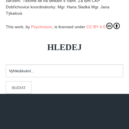
zařízení. Těšíme se na setkání s Vámi. Za tým CKP
Dobřichovice koordinátorky: Mgr. Hana Sladká Mgr. Jana
Týkalová
This work, by
Psychosom
, is licensed under
CC BY 4.0
HLEDEJ
Vyhledávání...
HLEDAT