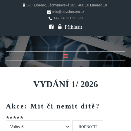
SKT Liberec, Jáchymovská 385, 460 10 Liberec 10
info@psychosom.cz
+420 485 151 398
Přihlásit
ÚVOD
O ČASOPISU
VYDÁNÍ
1/
2026
Historie
Redakční rada
Akce:
Mít
čí
nemít
dítě?
FAQ
Doporučení
Hodnoťte
PSYCHOSOM
prosím