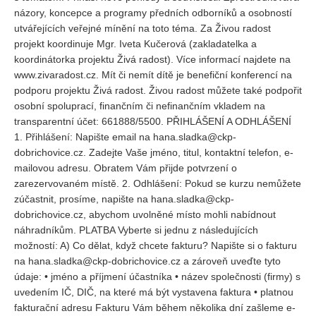
názory, koncepce a programy předních odborníků a osobností
utvářejících veřejné mínění na toto téma. Za Živou radost
projekt koordinuje Mgr. Iveta Kučerová (zakladatelka a
koordinátorka projektu Živá radost). Více informací najdete na
www.zivaradost.cz. Mít či nemít dítě je benefiční konferencí na
podporu projektu Živá radost. Živou radost můžete také podpořit
osobní spoluprací, finančním či nefinančním vkladem na
transparentní účet: 661888/5500. PŘIHLÁŠENÍ A ODHLÁŠENÍ
1. Přihlášení: Napište email na hana.sladka@ckp-
dobrichovice.cz. Zadejte Vaše jméno, titul, kontaktní telefon, e-
mailovou adresu. Obratem Vám přijde potvrzení o
zarezervovaném místě. 2. Odhlášení: Pokud se kurzu nemůžete
zúčastnit, prosíme, napište na hana.sladka@ckp-
dobrichovice.cz, abychom uvolněné místo mohli nabídnout
náhradníkům. PLATBA Vyberte si jednu z následujících
možností: A) Co dělat, když chcete fakturu? Napište si o fakturu
na hana.sladka@ckp-dobrichovice.cz a zároveň uveďte tyto
údaje: • jméno a příjmení účastníka • název společnosti (firmy) s
uvedením IČ, DIČ, na které má být vystavena faktura • platnou
fakturační adresu Fakturu Vám během několika dní zašleme e-