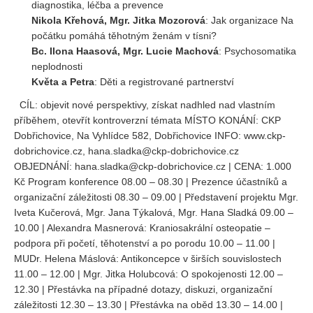
diagnostika, léčba a prevence
Vydání 1-2/ 2020
Nikola Křehová, Mgr. Jitka Mozorová
: Jak organizace Na
Vydání 3-4/ 2019
počátku pomáhá těhotným ženám v tísni?
Bc. Ilona Haasová, Mgr. Lucie Machová
: Psychosomatika
Vydání 1-2/ 2019
neplodnosti
Vydání 4/2018
Květa a Petra
: Děti a registrované partnerství
Vydání 2-3/2018
CÍL: objevit nové perspektivy, získat nadhled nad vlastním
Vydání 1-2018
příběhem, otevřít kontroverzní témata MÍSTO KONÁNÍ: CKP
Dobřichovice, Na Vyhlídce 582, Dobřichovice INFO: www.ckp-
Vydání 4-2017
dobrichovice.cz, hana.sladka@ckp-dobrichovice.cz
Vydání 3-2017
OBJEDNÁNÍ: hana.sladka@ckp-dobrichovice.cz | CENA: 1.000
Kč Program konference 08.00 – 08.30 | Prezence účastníků a
Vydání 2-2017
organizační záležitosti 08.30 – 09.00 | Představení projektu Mgr.
Vydání 1-2017
Iveta Kučerová, Mgr. Jana Týkalová, Mgr. Hana Sladká 09.00 –
10.00 | Alexandra Masnerová: Kraniosakrální osteopatie –
Vydání 4-2016
podpora při početí, těhotenství a po porodu 10.00 – 11.00 |
Archiv
MUDr. Helena Máslová: Antikoncepce v širších souvislostech
11.00 – 12.00 | Mgr. Jitka Holubcová: O spokojenosti 12.00 –
EDITOŘI
12.30 | Přestávka na případné dotazy, diskuzi, organizační
záležitosti 12.30 – 13.30 | Přestávka na oběd 13.30 – 14.00 |
BLOG