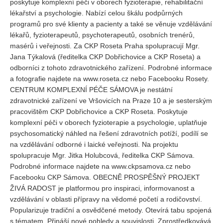
poskytuje komplexní péči v oborech fyzioterapie, rehabilitační
lékařství a psychologie. Nabízí celou škálu podpůrných
programů pro své klienty a pacienty a také se věnuje vzdělávání
lékařů, fyzioterapeutů, psychoterapeutů, osobních trenérů,
masérů i veřejnosti. Za CKP Roseta Praha spolupracují Mgr.
Jana Týkalová (ředitelka CKP Dobřichovice a CKP Roseta) a
odborníci z tohoto zdravotnického zařízení. Podrobné informace
a fotografie najdete na www.roseta.cz nebo Facebooku Rosety.
CENTRUM KOMPLEXNÍ PÉČE SÁMOVA je nestátní
zdravotnické zařízení ve Vršovicích na Praze 10 a je sesterským
pracovištěm CKP Dobřichovice a CKP Roseta. Poskytuje
komplexní péči v oborech fyzioterapie a psychologie, uplatňuje
psychosomatický náhled na řešení zdravotních potíží, podílí se
na vzdělávání odborné i laické veřejnosti. Na projektu
spolupracuje Mgr. Jitka Holubcová, ředitelka CKP Sámova.
Podrobné informace najdete na www.ckpsamova.cz nebo
Facebooku CKP Sámova. OBECNĚ PROSPĚŠNÝ PROJEKT
ŽIVÁ RADOST je platformou pro inspiraci, informovanost a
vzdělávání v oblasti přípravy na vědomé početí a rodičovství.
Popularizuje tradiční a osvědčené metody. Otevírá tabu spojená
s tématem. Přináší nové pohledy a souvislosti. Zprostředkovává