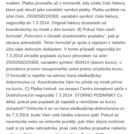
mailem. Platbu proveďte až v momentě, kdy znáte číslo faktury,
které pak slouží jako variabilní symbol platby. Platbu pošlete na
účet číslo: 255925822/0300, variabilní symbol: číslo faktury,
nejpozději do 7.3.2014. Originál faktury dostanete od
koordinátorky na místě v den konání. B) Pokud Vám stačí
formulář „Potvrzení o úhradě účastnického poplatku“, pak je
situace jednodušší. Tento formulář je spolu s výpisem z Vašeho
účtu také daňovým dokladem. V tomto případě nejpozději do
7.3.2014 uhraďte poplatek za kurz převodem na účet:
255925822/0300, variabilní symbol: 050414 (datum kurzu), v
poznámce prosím nezapomeňte uvést jméno účastníka kurzu.
O formulář si napište na adresu hana.sladka@ckp-
dobrichovice.cz. Koordinátorka Vám ho předá na místě přímo
na kurzu. C) Platba hotově: na recepci Centra komplexní péče v
Dobřichovicích nejpozději 7.3.2014. STORNO PODMÍNKY Co
dělat, pokud jste poplatek již zaplatili a nemůžete se kurzu
zúčastnit? Omluvíte-li se na hana.sladka@ckp-dobrichovice.cz
do 7.3.2014, bude Vám celá částka vrácena zpět. Pokud se
neomluvíte nebo se omluvíte později, pak Vám zbývá možnost
najít si za sebe náhradníka, jinak celá částka propadne našemu