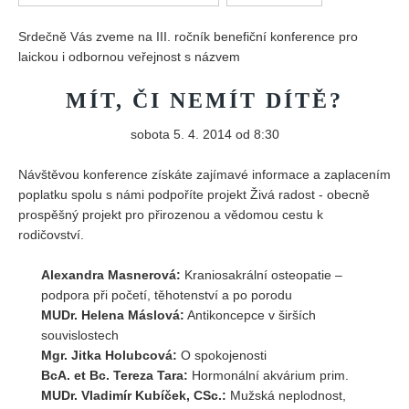
Vydání 1/ 2026
Srdečně Vás zveme na III. ročník benefiční konference pro
Vydání 3/ 2025
laickou i odbornou veřejnost s názvem
Vydání 2/ 2025
MÍT, ČI NEMÍT DÍTĚ?
Vydání 1/ 2025
Vydání 3-4/ 2024
sobota 5. 4. 2014 od 8:30
Vydání 1-2/ 2024
Návštěvou konference získáte zajímavé informace a zaplacením
Vydání 3-4/ 2023
poplatku spolu s námi podpoříte projekt Živá radost - obecně
prospěšný projekt pro přirozenou a vědomou cestu k
Vydání 1-2/ 2023
rodičovství.
Vydání 1-2/ 2022
Vydání 3-4/ 2022
Alexandra Masnerová:
Kraniosakrální osteopatie –
podpora při početí, těhotenství a po porodu
Vydání 3-4/ 2021
MUDr. Helena Máslová:
Antikoncepce v širších
Vydání 2/ 2021
souvislostech
Mgr. Jitka Holubcová:
O spokojenosti
Vydání 1/ 2021
BcA. et Bc. Tereza Tara:
Hormonální akvárium prim.
Vydání 3-4/ 2020
MUDr. Vladimír Kubíček, CSc.:
Mužská neplodnost,