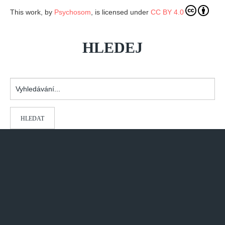
This work, by
Psychosom
, is licensed under
CC BY 4.0
REDAKCE
Pokyny pro autory
HLEDEJ
ARCHIV
Vyhledávání...
HLEDAT