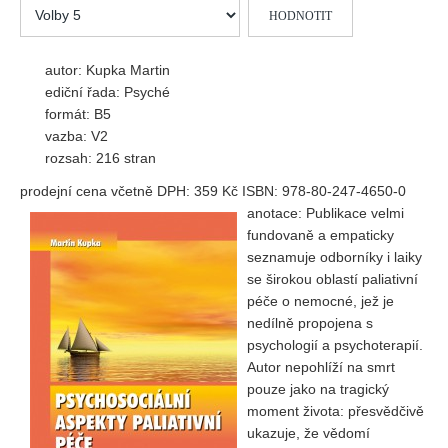
Hodnoťte
Vydání 1/ 2026
prosím
Vydání 3/ 2025
autor: Kupka Martin
Vydání 2/ 2025
ediční řada: Psyché
Vydání 1/ 2025
formát: B5
vazba: V2
Vydání 3-4/ 2024
rozsah: 216 stran
Vydání 1-2/ 2024
prodejní cena včetně DPH: 359 Kč ISBN: 978-80-247-4650-0
Vydání 3-4/ 2023
anotace: Publikace velmi
Vydání 1-2/ 2023
fundovaně a empaticky
seznamuje odborníky i laiky
Vydání 1-2/ 2022
se širokou oblastí paliativní
Vydání 3-4/ 2022
péče o nemocné, jež je
nedílně propojena s
Vydání 3-4/ 2021
psychologií a psychoterapií.
Vydání 2/ 2021
Autor nepohlíží na smrt
pouze jako na tragický
Vydání 1/ 2021
moment života: přesvědčivě
Vydání 3-4/ 2020
ukazuje, že vědomí