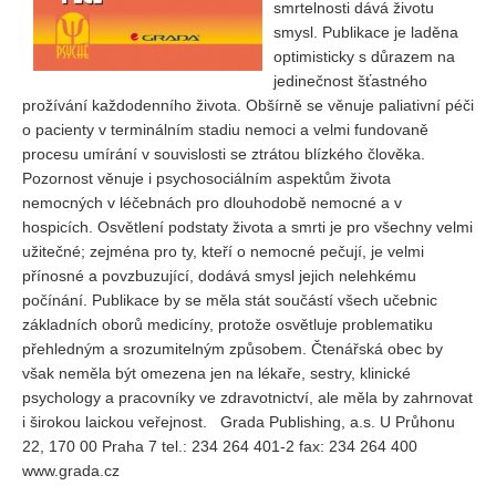
smrtelnosti dává životu
Vydání 1-2/ 2020
smysl. Publikace je laděna
Vydání 3-4/ 2019
optimisticky s důrazem na
jedinečnost šťastného
Vydání 1-2/ 2019
prožívání každodenního života. Obšírně se věnuje paliativní péči
Vydání 4/2018
o pacienty v terminálním stadiu nemoci a velmi fundovaně
procesu umírání v souvislosti se ztrátou blízkého člověka.
Vydání 2-3/2018
Pozornost věnuje i psychosociálním aspektům života
Vydání 1-2018
nemocných v léčebnách pro dlouhodobě nemocné a v
Vydání 4-2017
hospicích. Osvětlení podstaty života a smrti je pro všechny velmi
užitečné; zejména pro ty, kteří o nemocné pečují, je velmi
Vydání 3-2017
přínosné a povzbuzující, dodává smysl jejich nelehkému
Vydání 2-2017
počínání. Publikace by se měla stát součástí všech učebnic
základních oborů medicíny, protože osvětluje problematiku
Vydání 1-2017
přehledným a srozumitelným způsobem. Čtenářská obec by
Vydání 4-2016
však neměla být omezena jen na lékaře, sestry, klinické
psychology a pracovníky ve zdravotnictví, ale měla by zahrnovat
Archiv
i širokou laickou veřejnost. Grada Publishing, a.s. U Průhonu
EDITOŘI
22, 170 00 Praha 7 tel.: 234 264 401-2 fax: 234 264 400
www.grada.cz
BLOG