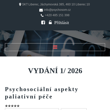
SKT Liberec, Jáchymovská 385, 460 10 Liberec 10
info@psychosom.cz
+420 485 151 398
Přihlásit
ÚVOD
O ČASOPISU
VYDÁNÍ
1/
2026
Historie
Redakční rada
Psychosociální
aspekty
FAQ
paliativní
péče
Doporučení
PSYCHOSOM