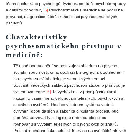
těsná spolupráce psychologů, fyzioterapeutů či psychoterapeuty
a dalšími odborníky.
[5]
Psychosomatická medicína se podílí na
prevenci, diagnostice léčbě i rehabilitaci psychosomatických
pacientů.
Charakteristiky
psychosomatického přístupu v
medicíně:
Tělesné onemocnění se posuzuje s ohledem na psycho-
sociální souvislosti, čímž dochází k integraci a k zohlednění
bio-psycho-sociální etiologie somatických nemocí.
Součástí vědeckých základů psychosomatického přístupu je
systémová teorie.
[6]
Ta vychází mj. z principů cirkulární
kauzality, vzájemného ovlivňování tělesných, psychických a
sociálních systémů. Reakce v jednom systému vede k
ovlivnění obou dalších a zákonitá cirkularita procesu buď
pomáhá udržovat fyziologickou nebo patologickou
rovnováhu s vývojem tělesných či psychických příznaků.
Pacient je chápán jako subjekt, který se na své léčbě aktivně