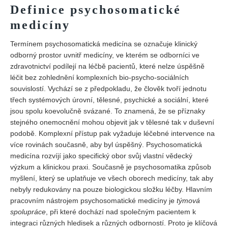
Definice psychosomatické
REDAKCE
medicíny
Pokyny pro autory
Termínem psychosomatická medicína se označuje klinický
ARCHIV
odborný prostor uvnitř medicíny, ve kterém se odborníci ve
zdravotnictví podílejí na léčbě pacientů, které nelze úspěšně
léčit bez zohlednění komplexních bio-psycho-sociálních
souvislostí. Vychází se z předpokladu, že člověk tvoří jednotu
třech systémových úrovní, tělesné, psychické a sociální, které
jsou spolu koevolučně svázané. To znamená, že se příznaky
stejného onemocnění mohou objevit jak v tělesné tak v duševní
podobě. Komplexní přístup pak vyžaduje léčebné intervence na
více rovinách současně, aby byl úspěšný. Psychosomatická
medicína rozvíjí jako specifický obor svůj vlastní vědecký
výzkum a klinickou praxi. Současně je psychosomatika způsob
myšlení, který se uplatňuje ve všech oborech medicíny, tak aby
nebyly redukovány na pouze biologickou složku léčby. Hlavním
pracovním nástrojem psychosomatické medicíny je
týmová
spolupráce
, při které dochází nad společným pacientem k
integraci různých hledisek a různých odborností. Proto je klíčová