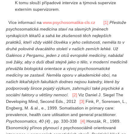
K tomu slouží případové intervize a týmová supervize
externím supervizorem.
Více informací na
www.psychosomatika-cls.cz
[1]
Přestože
psychosomatická medicína staví na slavných jménech
vynikajících lékařů a sahá ke zkušenosti těch nejlepších
praktiků, kteří vždy viděli člověka v jeho celistvosti, neměla to v
druhé polovině dvacátého století v našich zemích lehké. Už
Galénos z Pergamu, jeden z otců evropské medicíny, nabádal
své žáky, aby o duši dbali stejně jako o tělo, v moderní medicíně
převážila biologická orientace a vývoj psychosomatické
medicíny se zastavil. Neměla oporu v akademické obci, na
našich lékařských fakultách dodnes nejsou katedry, které by
podporovaly široce pojatý výzkum, zahrnující také psychické a
sociální faktory u většiny nemocí.
[2]
Viz Daniel J. Siegel The
Developing Mind, Second Eds., 2012
[3]
Fink, P., Sorensen, L.,
Engberg, M. & al., e., 1999. Somatisation in primary care:
prevalence, health care utilisation and general practitioner.
Psychosomatics, 40 (4) ,
pp. 330-338
[4]
Honzák, R., 1989.
Ekonomický přínos plynoucí z psychosociálně orientované