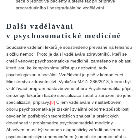
péče o jednotlivé pacienty a stejně tak při přípravě
pregraduálního i postgraduálního vzdělávání.
Další vzdělávání
v psychosomatické medicíně
Současné vzdělání lékařů je soustředěno převážně na tělesnou
složku nemoci. Proto je další vzdělávání zdravotníků, kteří se
chtějí věnovat psychosomatické medicíně, zaměřeno na oblasti,
které jsou ke komplexnímu přístupu nezbytné, tedy
psychologickou a sociální. Vzdělávání je plně v kompetenci
Ministerstva zdravotnictví. Vyhláška MZ č. 286/2013, kterou byl
vzdělávací program nástavbového oboru Psychosomatika přijat,
umožňuje lékařům každé specializace žádat o zařazení do jeho
specializační přípravy.
[8]
Cílem vzdělávání v nástavbovém
oboru psychosomatika je získání zvláštní odborné způsobilosti
osvojením potřebných teoretických znalostí a praktických
dovedností v problematice psychosomatické medicíny.
Absolvent musí být schopen diagnosticky zařadit pacienta s
psychosomatickým onemocněním (somatické onemocnění s