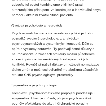
zobecňující postoj kombinujeme v klinické praxi
s rozumějícím přístupem, ve kterém jde o individuální smysl
nemoci v aktuální životní situaci pacienta.
Vývojová psychologie a neurovědy
Psychosomatická medicína teoreticky vychází jednak z
poznatků vývojové psychologie, z analyticko-
psychodynamických a systemických konceptů. Dále se
opírá o výzkumy neurověd. Ty podávají četné důkazy o
neuroplasticitě, o změnách struktury mozku působením
stresu či působením nevědomých intrapsychických
konfliktů. Rovněž přinášejí důkazy o možnosti normalizace
těchto změn a možnosti ovlivnění metabolizmu zásadních
struktur CNS psychologickými prostředky.
Epigenetika a psychofyziologie
Komplexitu psycho-somatického propojení poodhaluje i
epigenetika. Ukazuje způsob, jak jsou psychosociální
podněty překládány do akutní či chronické poruchy