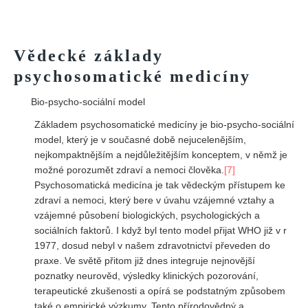
Vědecké základy
psychosomatické medicíny
Bio-psycho-sociální model
Základem psychosomatické medicíny je bio-psycho-sociální
model, který je v současné době nejucelenějším,
nejkompaktnějším a nejdůležitějším konceptem, v němž je
možné porozumět zdraví a nemoci člověka.
[7]
Psychosomatická medicína je tak vědeckým přístupem ke
zdraví a nemoci, který bere v úvahu vzájemné vztahy a
vzájemné působení biologických, psychologických a
sociálních faktorů. I když byl tento model přijat WHO již v r
1977, dosud nebyl v našem zdravotnictví převeden do
praxe. Ve světě přitom již dnes integruje nejnovější
poznatky neurověd, výsledky klinických pozorování,
terapeutické zkušenosti a opírá se podstatným způsobem
také o empirické výzkumy. Tento přírodovědný a