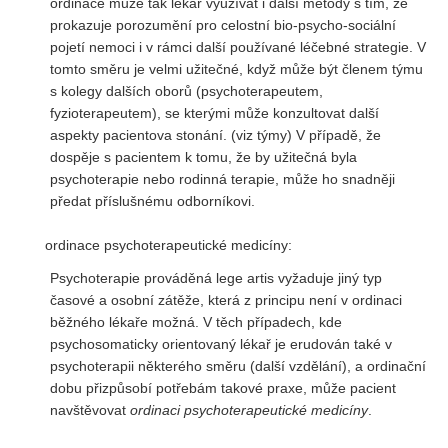
ordinace může tak lékař využívat i další metody s tím, že
prokazuje porozumění pro celostní bio-psycho-sociální
pojetí nemoci i v rámci další používané léčebné strategie. V
tomto směru je velmi užitečné, když může být členem týmu
s kolegy dalších oborů (psychoterapeutem,
fyzioterapeutem), se kterými může konzultovat další
aspekty pacientova stonání. (viz týmy) V případě, že
dospěje s pacientem k tomu, že by užitečná byla
psychoterapie nebo rodinná terapie, může ho snadněji
předat příslušnému odborníkovi.
ordinace psychoterapeutické medicíny:
Psychoterapie prováděná lege artis vyžaduje jiný typ
časové a osobní zátěže, která z principu není v ordinaci
běžného lékaře možná. V těch případech, kde
psychosomaticky orientovaný lékař je erudován také v
psychoterapii některého směru (další vzdělání), a ordinační
dobu přizpůsobí potřebám takové praxe, může pacient
navštěvovat
ordinaci psychoterapeutické medicíny
.