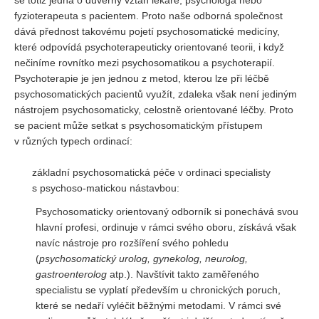
se totiž jedná o důvěrný vztah lékaře, psychologa nebo
fyzioterapeuta s pacientem. Proto naše odborná společnost
dává přednost takovému pojetí psychosomatické medicíny,
které odpovídá psychoterapeuticky orientované teorii, i když
nečiníme rovnítko mezi psychosomatikou a psychoterapií.
Psychoterapie je jen jednou z metod, kterou lze při léčbě
psychosomatických pacientů využít, zdaleka však není jediným
nástrojem psychosomaticky, celostně orientované léčby. Proto
se pacient může setkat s psychosomatickým přístupem
v různých typech ordinací:
základní psychosomatická péče v ordinaci specialisty
s psychoso-matickou nástavbou:
Psychosomaticky orientovaný odborník si ponechává svou
hlavní profesi, ordinuje v rámci svého oboru, získává však
navíc nástroje pro rozšíření svého pohledu
(
psychosomatický urolog, gynekolog, neurolog,
gastroenterolog
atp.). Navštívit takto zaměřeného
specialistu se vyplatí především u chronických poruch,
které se nedaří vyléčit běžnými metodami. V rámci své