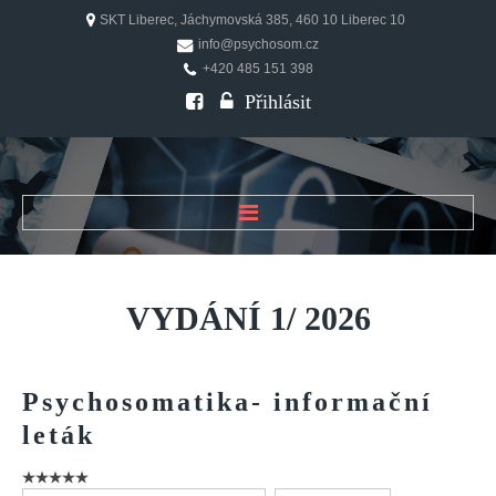
SKT Liberec, Jáchymovská 385, 460 10 Liberec 10
info@psychosom.cz
+420 485 151 398
Přihlásit
ÚVOD
O ČASOPISU
VYDÁNÍ
1/
2026
Historie
Redakční rada
Psychosomatika-
informační
FAQ
leták
Doporučení
PSYCHOSOM