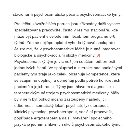
stacionární psychosomatická péče a psychosomatické týmy:
Pro léčbu závažnějších poruch jsou zřizovány další vysoce
specializovaná pracoviště, často v režimu stacionáře, kde
může být pacient v celodenním léčebném programu 6-8
týdnů. Zde se nejlépe uplatní výhoda týmové spolupráce.
Je zřejmé, že v psychosomatické léčbě je nutné integrovat
biologické a psycho-sociální složky medicíny.
[9]
Psychosomatický tým je víc než jen součtem odborností
jednotlivých členů. Ve spolupráci a interakci nad společnými
pacienty tým zraje jako celek, obsahuje kompetence, které
se vzájemně doplňují a obměňují podle potřeb konkrétních
pacientů a jejich rodin. Týmy jsou hlavním diagnosticko-
terapeutickým nástrojem psychosomatické medicíny. Měly
by v něm být pokud možno zastoupeny následující
odbornosti: somatický lékař, psychiatr, fyzioterapeut,
klinický psycholog, psychoterapeut, sociální pracovník,
popřípadě ergoterapeut a další. Vytváření společného
jazyka je jedním z hlavních úkolů psychosomatického týmu.