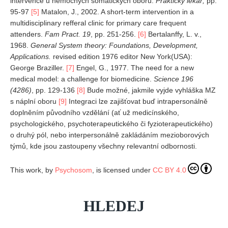
intervence u nemocných somatických oborů.
Praktický lékař,
pp.
95-97
[5]
Matalon, J., 2002. A short-term intervention in a
multidisciplinary refferal clinic for primary care frequent
attenders.
Fam Pract. 19
, pp. 251-256.
[6]
Bertalanffy, L. v.,
1968.
General System theory: Foundations, Development,
Applications.
revised edition 1976 editor New York(USA):
George Braziller.
[7]
Engel, G., 1977. The need for a new
medical model: a challenge for biomedicine.
Science 196
(4286)
, pp. 129-136
[8]
Bude možné, jakmile vyjde vyhláška MZ
s náplní oboru
[9]
Integraci lze zajišťovat buď intrapersonálně
doplněním původního vzdělání (ať už medicínského,
psychologického, psychoterapeutického či fyzioterapeutického)
o druhý pól, nebo interpersonálně zakládáním mezioborových
týmů, kde jsou zastoupeny všechny relevantní odbornosti.
This work, by
Psychosom
, is licensed under
CC BY 4.0
HLEDEJ