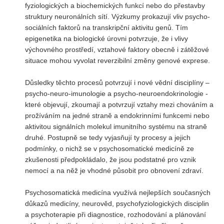
fyziologických a biochemických funkcí nebo do přestavby
struktury neuronálních sítí. Výzkumy prokazují vliv psycho-
sociálních faktorů na transkripční aktivitu genů. Tím
epigenetika na biologické úrovni potvrzuje, že i vlivy
výchovného prostředí, vztahové faktory obecně i zátěžové
situace mohou vyvolat reverzibilní změny genové exprese.
Důsledky těchto procesů potvrzují i nové vědní disciplíny –
psycho-neuro-imunologie a psycho-neuroendokrinologie -
které objevují, zkoumají a potvrzují vztahy mezi chováním a
prožíváním na jedné straně a endokrinními funkcemi nebo
aktivitou signálních molekul imunitního systému na straně
druhé. Postupně se tedy vyjasňují ty procesy a jejich
podmínky, o nichž se v psychosomatické medicíně ze
zkušenosti předpokládalo, že jsou podstatné pro vznik
nemocí a na něž je vhodné působit pro obnovení zdraví.
Psychosomatická medicína využívá nejlepších současných
důkazů medicíny, neurověd, psychofyziologických disciplin
a psychoterapie při diagnostice, rozhodování a plánování