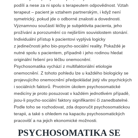
podílí a nese za ni spolu s terapeutem odpovědnost. Vztah
terapeut – pacient je vztahem partnerským, i když není
symetrický, pokud jde o odborné znalosti a dovednosti.
Významnou součástí léčby je subjektivita pacienta, jeho
prožívání a porozumění co nejširším souvislostem stonání.
Individuální přístup k pacientovi vyplývá logicky
z jedinečnosti jeho bio-psycho-sociální reality. Pokaždé je
nutné spolu s pacientem, případně i jeho rodinou hledat
originální řešení pro léčbu onemocnění.
Psychosomatika vychází z multifaktoriální etiologie
onemocnění. Z tohoto pohledu lze u každého biologicky se
projevujícího onemocnění předpokládat jistý vliv psychických
i sociálních faktorů. Prvotním úkolem psychosomatické
medicíny je proto posuzovat v každém jednotlivém případě,
jsou-li psycho-sociální faktory signifikantní či zanedbatelné.
Podle toho se rozhodovat, zda doporučit psychosomatickou
terapii, a také s ohledem na kapacitu psychosomatických
pracovišť a na jejich ekonomické možnosti.
PSYCHOSOMATIKA SE