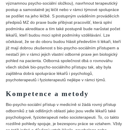
významnou psycho-sociální složkou), navrhnout terapeutický
postup a samostatně jej léčit nebo v rámci týmové spolupráce
se podílet na jeho léčbě. S postupným uváděním prováděcích
předpisů MZ do praxe bude přibývat pracovišť, která splní
podmínku akreditace a tím také postupně bude narůstat počet
lékařů, kteří budou moci splnit podmínky vzdělávání. Lze
očekávat, že se do oboru budou hlásit především ti lékaři, kteří
již mají dobrou zkušenost s bio-psycho-sociálním přístupem a
nestačí jim v rámci jejich vlastní odborné praxe jen biologický
pohled na pacienta. Odborná společnost dbá o rovnováhu
všech složek bio-psycho-sociálního přístupu tak, aby byla
zajištěna dobrá spolupráce lékařů i psychologů,
psychoterapeutů i fyzioterapeutů nejlépe v rámci týmů.
Kompetence a metody
Bio-psycho-sociální přístup v medicíně si žádá rovný přístup
odborníků z tak odlišných oblastí jako jsou vedle lékařů také
psychologové, fyzioterapeuti nebo socioterapeuti. To, co takto
rozdílné pohledy spojuje, je bezesporu práce se vztahem. Vždy