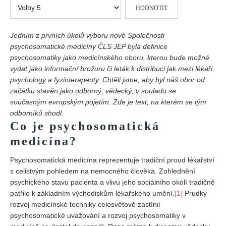
Hodnoťte
Vydání 1/ 2026
prosím
Vydání 3/ 2025
Jedním z prvních úkolů výboru nové Společnosti
Vydání 2/ 2025
psychosomatické medicíny ČLS JEP byla definice
Vydání 1/ 2025
psychosomatiky jako medicínského oboru, kterou bude možné
vydat jako informační brožuru či leták k distribuci jak mezi lékaři,
Vydání 3-4/ 2024
psychology a fyzioterapeuty. Chtěli jsme, aby byl náš obor od
Vydání 1-2/ 2024
začátku stavěn jako odborný, vědecký, v souladu se
současným evropským pojetím. Zde je text, na kterém se tým
Vydání 3-4/ 2023
odborníků shodl.
Vydání 1-2/ 2023
Co je psychosomatická
Vydání 1-2/ 2022
medicína?
Vydání 3-4/ 2022
Psychosomatická medicína reprezentuje tradiční proud lékařství
Vydání 3-4/ 2021
s celistvým pohledem na nemocného člověka. Zohlednění
psychického stavu pacienta a vlivu jeho sociálního okolí tradičně
Vydání 2/ 2021
patřilo k základním východiskům lékařského umění.
[1]
Prudký
Vydání 1/ 2021
rozvoj medicínské techniky celosvětově zastínil
psychosomatické uvažování a rozvoj psychosomatiky v
Vydání 3-4/ 2020