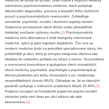
medicíně se dostal do pozadí. Dnes máme k dispozici vědecky
Vydání 1-2/ 2020
zakotvenou psychosomatickou medicínu, která poskytuje
Vydání 3-4/ 2019
diferenciální diagnostiku, prevenci a kauzální léčbu funkčních
poruch a psychosomatických onemocnění. Zohledňuje
Vydání 1-2/ 2019
somatické, psychické, sociální i duchovní aspekty stonání.
Vydání 4/2018
Vzájemnou provázanost všech těchto vrstev přesvědčivě
dokládají současné výzkumy mozku.
[2]
Psychosomatická
Vydání 2-3/2018
medicína není alternativou k čistě biologicky orientované
Vydání 1-2018
medicíně, nýbrž je jejím logickým doplněním. Čím více se
moderní medicína drobí na jednotlivé specializované obory, tím
Vydání 4-2017
potřebnější je obor, který je schopen integrovat všechna tato
Vydání 3-2017
hlediska do celistvého pohledu na zdraví a nemoc. Srozumitelná
a rovnocenná komunikace a spolupráce všech somatických
Vydání 2-2017
oborů medicíny, psychiatrie, psychologie a psychoterapie je
Vydání 1-2017
klíčová především pro léčbu chronických a tzv. medicínsky
nevysvětlitelných chorob (MUS). Odhaduje se, že se takových
Vydání 4-2016
pacientů vyskytuje v ordinacích praktických lékařů 20-40%.
[3]
Archiv
Podpora rozvíjející se komplexně pojaté bio-psycho-sociální
zdravotní péče není dnes jen věcí etickou ale také
EDITOŘI
ekonomickou.
[4]
BLOG