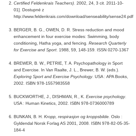
Certified Feldenkrais Teachers)
. 2002, 24, 3 cit. 2011-10-
01]. Dostupné z
http://www.feldenkrais.com/download/senseability/sense24.pdf
BERGER, B. G., OWEN, D. R. Stress reduction and mood
enhancement in four exercise modes: Swimming, body
conditioning, Hatha yoga, and fencing.
Research Quarterly
for Exercise and Sport
. 1988, 59, 148-159. ISSN 0270-1367
BREWER, B. W., PETRIE, T. A. Psychopathology in Sport
and Exercise. In Van Raalte, J. L., Brewer, B. W. (eds.).
Exploring Sport and Exercise Psychology
. USA : APA Books,
2002. ISBN 978-1557983558
BUCKWORTHE, J., DISHMAN, R., K.
Exercise psychology
.
USA : Human Kinetics, 2002. ISBN 978-0736000789
BUNKAN, B. H.
Kropp, respirasjon og kroppsbilde.
Oslo :
Gyldendal Norsk Forlag AS 2001, 2008. ISBN 978-82-05-35-
184-4