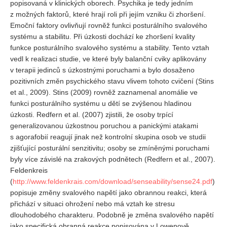
popisovaná v klinických oborech. Psychika je tedy jedním
z možných faktorů, které hrají roli při jejím vzniku či zhoršení.
Emoční faktory ovlivňují rovněž funkci posturálního svalového
systému a stabilitu. Při úzkosti dochází ke zhoršení kvality
funkce posturálního svalového systému a stability. Tento vztah
vedl k realizaci studie, ve které byly balanční cviky aplikovány
v terapii jedinců s úzkostnými poruchami a bylo dosaženo
pozitivních změn psychického stavu vlivem tohoto cvičení (Stins
et al., 2009). Stins (2009) rovněž zaznamenal anomálie ve
funkci posturálního systému u dětí se zvýšenou hladinou
úzkosti. Redfern et al. (2007) zjistili, že osoby trpící
generalizovanou úzkostnou poruchou a panickými atakami
s agorafobií reagují jinak než kontrolní skupina osob ve studii
zjišťující posturální senzitivitu; osoby se zmíněnými poruchami
byly více závislé na zrakových podnětech (Redfern et al., 2007).
Feldenkreis
(
http://www.feldenkrais.com/download/senseability/sense24.pdf
)
popisuje změny svalového napětí jako obrannou reakci, která
přichází v situaci ohrožení nebo má vztah ke stresu
dlouhodobého charakteru. Podobně je změna svalového napětí
jako specifická obranná reakce popisována v Lowenově