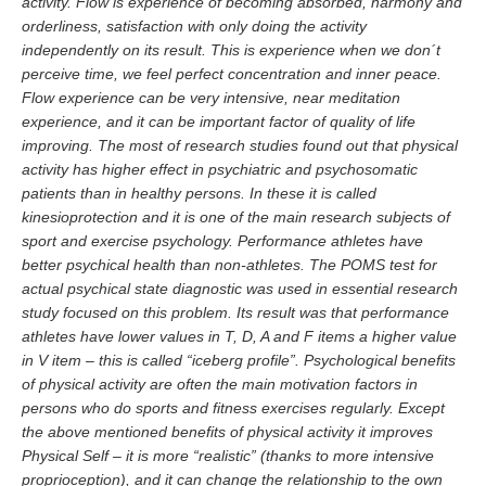
activity. Flow is experience of becoming absorbed, harmony and
orderliness, satisfaction with only doing the activity
independently on its result. This is experience when we don´t
perceive time, we feel perfect concentration and inner peace.
Flow experience can be very intensive, near meditation
experience, and it can be important factor of quality of life
improving.
The most of research studies found out that physical
activity has higher effect in psychiatric and psychosomatic
patients than in healthy persons. In these it is called
kinesioprotection and it is one of the main research subjects of
sport and exercise psychology. Performance athletes have
better psychical health than non-athletes. The POMS test for
actual psychical state diagnostic was used in essential research
study focused on this problem. Its result was that performance
athletes have lower values in T, D, A and F items a higher value
in V item – this is called “iceberg profile”. Psychological benefits
of physical activity are often the main motivation factors in
persons who do sports and fitness exercises regularly.
Except
the above mentioned benefits of physical activity it improves
Physical Self – it is more “realistic” (thanks to more intensive
proprioception), and it can change the relationship to the own