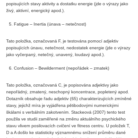
popisujících stavy aktivity a dostatku energie (jde o výrazy jako
živý, aktivní, energický apod.).
Fatigue – Inertia (únava – netečnost)
Tato položka, označovaná F, je testována pomocí adjektiv
popisujících únavu, netečnost, nedostatek energie (jde o výrazy
jako vyčerpaný, netečný, unavený, loudavý apod.).
Confusion – Bewilderment (nepořádek – zmatek)
Tato položka, označovaná C, je popisována adjektivy jako
nepořádný, zmatený, neschopný koncentrace, popletený apod.
Dotazník obsahuje řadu adjektiv (65) charakterizujících zmíněné
stavy, jejichž míra je vyjádřena pětibodovými numerickými
škálami s verbálním zakotvením. Stackeová (2007) tento test
použila ve studii zaměřené na změnu aktuálního psychického
stavu vlivem posilovacích cvičení ve fitness centru. U položek T,
D a A došlo ke statisticky významnému snížení průměru dané