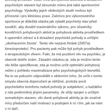
psychickým stavem byl zkoumán mimo jiné také sportovními
psychology. Výsledky jejich vědeckých studií mohou být
přínosné i pro klinickou praxi. Zatímco pro výkonnostního
sportovce je důležitá otázka jak vyladit psychický stav před
soutěží, aby dosáhl maximálního výkonu, pro účastníky
kondičních pohybových aktivit je pohybová aktivita prostředkem
k upevnění zdraví a k dosažení psychické pohody a určitým
„obohacením života“. Tento vliv nazývá Hošek (2007a)
kinezioprotekcí. Pro pacienty pak může být pohyb prostředkem
s terapeutickým vlivem. Fakt, že má pozitivní vliv na psychiku, je
obecně dobře znám. Zásadní otázkou je, zda je možno tento
vliv blíže specifikovat, zda je možno určit optimální pohybový
režim z pohledu maximalizace jeho psychologických benefitů.
Na to se pokusím odpovědět s vědomím toho, že určit v tomto
smyslu obecná doporučení je obtížné, protože pocit
psychického komfortu neboli pohody je subjektivní, u každého
z nás podmíněný jinými parametry. Je vždy spojen s určitým
somatickým stavem, vliv dané pohybové aktivity je do značné
míry předurčen naší motivací a postojem k ní i tím, jak se nám
v ní daří.