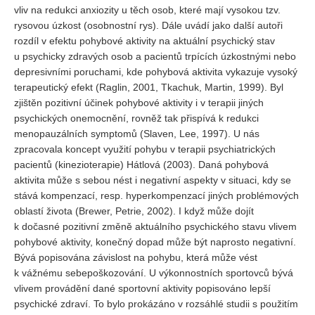
vliv na redukci anxiozity u těch osob, které mají vysokou tzv.
rysovou úzkost (osobnostní rys). Dále uvádí jako další autoři
rozdíl v efektu pohybové aktivity na aktuální psychický stav
u psychicky zdravých osob a pacientů trpících úzkostnými nebo
depresivními poruchami, kde pohybová aktivita vykazuje vysoký
terapeutický efekt (Raglin, 2001, Tkachuk, Martin, 1999). Byl
zjištěn pozitivní účinek pohybové aktivity i v terapii jiných
psychických onemocnění, rovněž tak přispívá k redukci
menopauzálních symptomů (Slaven, Lee, 1997). U nás
zpracovala koncept využití pohybu v terapii psychiatrických
pacientů (kinezioterapie) Hátlová (2003). Daná pohybová
aktivita může s sebou nést i negativní aspekty v situaci, kdy se
stává kompenzací, resp. hyperkompenzací jiných problémových
oblastí života (Brewer, Petrie, 2002). I když může dojít
k dočasné pozitivní změně aktuálního psychického stavu vlivem
pohybové aktivity, konečný dopad může být naprosto negativní.
Bývá popisována závislost na pohybu, která může vést
k vážnému sebepoškozování. U výkonnostních sportovců bývá
vlivem provádění dané sportovní aktivity popisováno lepší
psychické zdraví. To bylo prokázáno v rozsáhlé studii s použitím