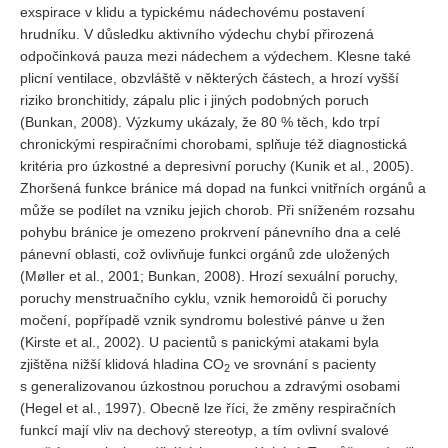
exspirace v klidu a typickému nádechovému postavení
hrudníku. V důsledku aktivního výdechu chybí přirozená
odpočinková pauza mezi nádechem a výdechem. Klesne také
plicní ventilace, obzvláště v některých částech, a hrozí vyšší
riziko bronchitidy, zápalu plic i jiných podobných poruch
(Bunkan, 2008). Výzkumy ukázaly, že 80 % těch, kdo trpí
chronickými respiračními chorobami, splňuje též diagnostická
kritéria pro úzkostné a depresivní poruchy (Kunik et al., 2005).
Zhoršená funkce bránice má dopad na funkci vnitřních orgánů a
může se podílet na vzniku jejich chorob. Při sníženém rozsahu
pohybu bránice je omezeno prokrvení pánevního dna a celé
pánevní oblasti, což ovlivňuje funkci orgánů zde uložených
(Møller et al., 2001; Bunkan, 2008). Hrozí sexuální poruchy,
poruchy menstruačního cyklu, vznik hemoroidů či poruchy
močení, popřípadě vznik syndromu bolestivé pánve u žen
(Kirste et al., 2002). U pacientů s panickými atakami byla
zjištěna nižší klidová hladina CO
ve srovnání s pacienty
2
s generalizovanou úzkostnou poruchou a zdravými osobami
(Hegel et al., 1997). Obecně lze říci, že změny respiračních
funkcí mají vliv na dechový stereotyp, a tím ovlivní svalové