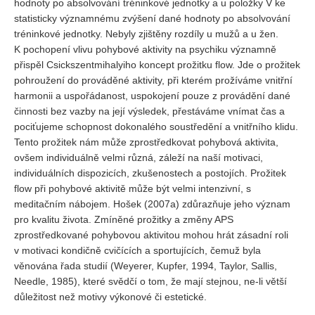
hodnoty po absolvování tréninkové jednotky a u položky V ke
statisticky významnému zvýšení dané hodnoty po absolvování
tréninkové jednotky. Nebyly zjištěny rozdíly u mužů a u žen.
K pochopení vlivu pohybové aktivity na psychiku významně
přispěl Csickszentmihalyiho koncept prožitku flow. Jde o prožitek
pohroužení do prováděné aktivity, při kterém prožíváme vnitřní
harmonii a uspořádanost, uspokojení pouze z provádění dané
činnosti bez vazby na její výsledek, přestáváme vnímat čas a
pociťujeme schopnost dokonalého soustředění a vnitřního klidu.
Tento prožitek nám může zprostředkovat pohybová aktivita,
ovšem individuálně velmi různá, záleží na naší motivaci,
individuálních dispozicích, zkušenostech a postojích. Prožitek
flow při pohybové aktivitě může být velmi intenzivní, s
meditačním nábojem. Hošek (2007a) zdůrazňuje jeho význam
pro kvalitu života. Zmíněné prožitky a změny APS
zprostředkované pohybovou aktivitou mohou hrát zásadní roli
v motivaci kondičně cvičících a sportujících, čemuž byla
věnována řada studií (Weyerer, Kupfer, 1994, Taylor, Sallis,
Needle, 1985), které svědčí o tom, že mají stejnou, ne-li větší
důležitost než motivy výkonové či estetické.