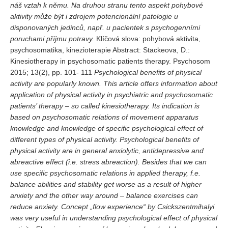
náš vztah k němu. Na druhou stranu tento aspekt pohybové
aktivity může být i zdrojem potencionální patologie u
disponovaných jedinců, např. u pacientek s psychogenními
poruchami příjmu potravy.
Klíčová slova: pohybová aktivita,
psychosomatika, kinezioterapie
Abstract: Stackeova, D.:
Kinesiotherapy in psychosomatic patients therapy. Psychosom
2015; 13(2), pp. 101- 111
Psychological benefits of physical
activity are popularly known. This article offers information about
application of physical activity in psychiatric and psychosomatic
patients’ therapy – so called kinesiotherapy. Its indication is
based on psychosomatic relations of movement apparatus
knowledge and knowledge of specific psychological effect of
different types of physical activity.
Psychological benefits of
physical activity are in general anxiolytic, antidepressive and
abreactive effect (i.e. stress abreaction). Besides that we can
use specific psychosomatic relations in applied therapy, f.e.
balance abilities and stability get worse as a result of higher
anxiety and the other way around – balance exercises can
reduce anxiety.
Concept „flow experience“ by Csickszentmihalyi
was very useful in understanding psychological effect of physical