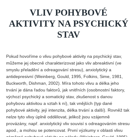
VLIV POHYBOVÉ
AKTIVITY NA PSYCHICKÝ
STAV
Pokud hovoříme o vlivu pohybové aktivity na psychický stav,
můžeme jej obecně charakterizovat jako vliv abreaktivní (ve
smyslu přeladění a odreagování stresu), anxiolytický a
antidepresivní (Weinberg, Gould, 1995, Folkins, Sime, 1981,
Buckworth, Dishman, 2002). Míra tohoto vlivu a délka jeho
trvání je dána řadou faktorů, jak vnitřních (osobnostní faktory,
výchozí psychický a somatický stav, zkušenost s danou
pohybovu aktivitou a vztah k ní), tak vnějších (typ dané
pohybové aktivity, její intenzita, délka trvání a další). Rovněž tak
nelze tyto vlivy úplně oddělovat, jelikož jsou vzájemně
provázány, např. anxiolytický vliv souvisí s odreagováním stresu
apod., a mohou se potencovat. První výzkumy v oblasti vlivu