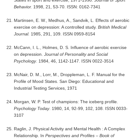
States in sport and exercise, 1971-1998.
Journal of Sport
Behavior.
1998, 21, 53-70. ISSN: 0162-7341
Martinsen, E. W., Medhus, A., Sandvik, L. Effects of aerobic
exercise on depression: A controlled study.
British Medical
Journal.
1985, 291, 109. ISSN 0959-8154
McCann, I. L., Holmes, D. S. Influence of aerobic exercise
on depression.
Journal of Personality and Social
Psychology
. 1984, 46, 1142-1147. ISSN 0022-3514
McNair, D. M., Lorr, M., Droppleman, L. F. Manual for the
Profile of Mood States. San Diego: Educational and
Industrial Testing Services, 1971
Morgan, W. P. Test of champions: The iceberg profile.
Psychology Today
. 1980, 14, 92-99, 102, 108. ISSN 0033-
3107
Raglin, J. Physical Activity and Mental Health : A Complex
Relationship. In
Perspectives and Profiles – Book of