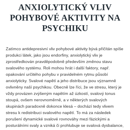
ANXIOLYTICKÝ VLIV
POHYBOVÉ AKTIVITY NA
PSYCHIKU
Zatímco antidepresivní vliv pohybové aktivity bývá přičítán spíše
produkci látek, jako jsou endorfiny, anxiolytický vliv je
zprostředkován pravděpodobně především změnou stavu
svalového systému. Roli mohou hrát i další faktory, např.
opakování určitého pohybu v pravidelném rytmu působí
anxiolyticky. Svalové napětí a jeho distribuce jsou významně
ovlivněny naší psychikou. Obecně lze říci, že ve stresu, který je
vždy provázen zvýšeným napětím až úzkostí, svalový tonus
stoupá, ovšem nerovnoměrně, a v některých svalových
skupinách paradoxně dokonce klesá – dochází tedy vlivem
stresu k redistribuci svalového napětí. To má za následek
porušení dynamické svalové rovnováhy mezi fázickými a
posturálními svaly a vzniká či prohlubuje se svalová dysbalance,