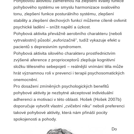
Pohybovou aktivitou zaměřenou na zlepšení kvality funkce
pohybového systému ve smyslu harmonizace svalového
tonu, zlepšení funkce posturálního systému, zlepšení
stability a zlepšení dechových funkcí můžeme cíleně ovlivnit
psychické ladění – snížit napětí a úzkost.
Pohybová aktivita převážně aerobního charakteru (neboli
vytrvalostní) působí „euforizačně“, tudíž vykazuje efekt u
pacientů s depresivním syndromem.
Pohybová aktivita silového charakteru prostřednictvím
zvýšené aference z proprioceptorů zlepšuje kognitivní
složku tělesného sebepojetí – reálnější vnímání těla může
hrát významnou roli v prevenci i terapii psychosomatických
onemocnění.
Pro dosažení zmíněných psychologických benefitů
pohybové aktivity je nezbytné akceptovat individuální
adherenci a motivaci v této oblasti. Hošek (Hošek 2007b)
doporučuje vytvořit vlastní „cvičební niku“ neboli preferenci
takové pohybové aktivity, která nám přináší pocity
spokojenosti a pohody.
Do