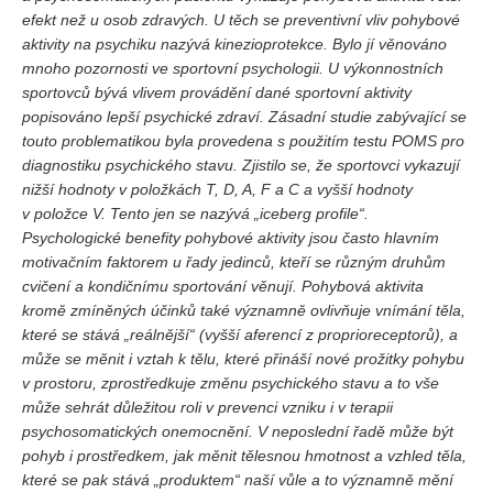
efekt než u osob zdravých. U těch se preventivní vliv pohybové
aktivity na psychiku nazývá kinezioprotekce. Bylo jí věnováno
REDAKCE
mnoho pozornosti ve sportovní psychologii. U výkonnostních
Pokyny pro autory
sportovců bývá vlivem provádění dané sportovní aktivity
popisováno lepší psychické zdraví. Zásadní studie zabývající se
ARCHIV
touto problematikou byla provedena s použitím testu POMS pro
diagnostiku psychického stavu. Zjistilo se, že sportovci vykazují
nižší hodnoty v položkách T, D, A, F a C a vyšší hodnoty
v položce V. Tento jen se nazývá „iceberg profile“.
Psychologické benefity pohybové aktivity jsou často hlavním
motivačním faktorem u řady jedinců, kteří se různým druhům
cvičení a kondičnímu sportování věnují.
Pohybová aktivita
kromě zmíněných účinků také významně ovlivňuje vnímání těla,
které se stává „reálnější“ (vyšší aferencí z proprioreceptorů), a
může se měnit i vztah k tělu, které přináší nové prožitky pohybu
v prostoru, zprostředkuje změnu psychického stavu a to vše
může sehrát důležitou roli v prevenci vzniku i v terapii
psychosomatických onemocnění. V neposlední řadě může být
pohyb i prostředkem, jak měnit tělesnou hmotnost a vzhled těla,
které se pak stává „produktem“ naší vůle a to významně mění