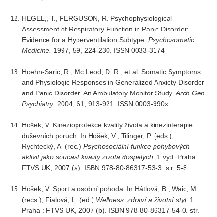
HEGEL,, T., FERGUSON, R. Psychophysiological
Assessment of Respiratory Function in Panic Disorder:
Evidence for a Hyperventilation Subtype.
Psychosomatic
Medicine.
1997, 59, 224-230. ISSN 0033-3174
Hoehn-Saric, R., Mc Leod, D. R., et al. Somatic Symptoms
and Physiologic Responses in Generalized Anxiety Disorder
and Panic Disorder. An Ambulatory Monitor Study.
Arch Gen
Psychiatry
. 2004, 61, 913-921. ISSN 0003-990x
Hošek, V. Kinezioprotekce kvality života a kinezioterapie
duševních poruch. In Hošek, V., Tilinger, P. (eds.),
Rychtecký, A. (rec.)
Psychosociální funkce pohybových
aktivit jako součást kvality života dospělých
. 1.vyd. Praha :
FTVS UK, 2007 (a). ISBN 978-80-86317-53-3. str. 5-8
Hošek, V. Sport a osobní pohoda. In Hátlová, B., Waic, M.
(recs.), Fialová, L. (ed.)
Wellness, zdraví a životní styl
. 1.
Praha : FTVS UK, 2007 (b). ISBN 978-80-86317-54-0. str.