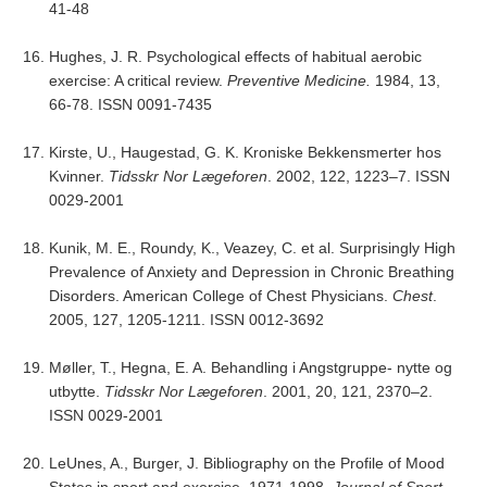
41-48
Hughes, J. R. Psychological effects of habitual aerobic
exercise: A critical review.
Preventive Medicine.
1984, 13,
66-78. ISSN 0091-7435
Kirste, U., Haugestad, G. K. Kroniske Bekkensmerter hos
Kvinner.
Tidsskr Nor Lægeforen
. 2002, 122, 1223–7. ISSN
0029-2001
Kunik, M. E., Roundy, K., Veazey, C. et al. Surprisingly High
Prevalence of Anxiety and Depression in Chronic Breathing
Disorders. American College of Chest Physicians.
Chest
.
2005, 127, 1205-1211. ISSN 0012-3692
Møller, T., Hegna, E. A. Behandling i Angstgruppe- nytte og
utbytte.
Tidsskr Nor Lægeforen
. 2001, 20, 121, 2370–2.
ISSN 0029-2001
LeUnes, A., Burger, J. Bibliography on the Profile of Mood