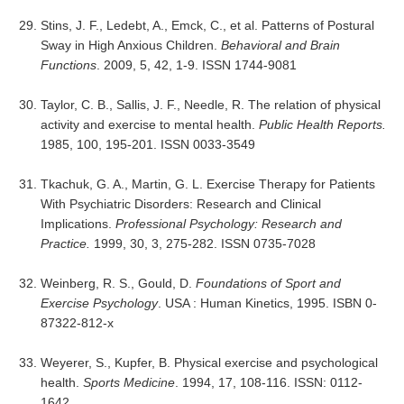
Stins, J. F., Ledebt, A., Emck, C., et al. Patterns of Postural
Sway in High Anxious Children.
Behavioral and Brain
Functions
. 2009, 5, 42, 1-9. ISSN 1744-9081
Taylor, C. B., Sallis, J. F., Needle, R. The relation of physical
activity and exercise to mental health.
Public Health Reports.
1985, 100, 195-201. ISSN 0033-3549
Tkachuk, G. A., Martin, G. L. Exercise Therapy for Patients
With Psychiatric Disorders: Research and Clinical
Implications.
Professional Psychology: Research and
Practice.
1999, 30, 3, 275-282. ISSN 0735-7028
Weinberg, R. S., Gould, D.
Foundations of Sport and
Exercise Psychology
. USA : Human Kinetics, 1995. ISBN 0-
87322-812-x
Weyerer, S., Kupfer, B. Physical exercise and psychological
health.
Sports Medicine
. 1994, 17, 108-116. ISSN: 0112-
1642