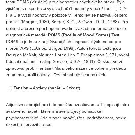
testu POMS (viz dále) pro diagnostiku psychického stavu. Bylo
zjištěno, že sportovci vykazují nižší hodnoty v položkách T, D, A,
F a C a vyšší hodnoty v položce V. Tento jev se nazývá „iceberg
profile“ (Morgan, 1980, Berger, B. G., & Owen, D. R., 1988). Pro
úplnost a přesné pochopení uvádím základní informace o užité
diagnostické metodě:
POMS (Profile of Mood States)
Test
POMS je jednou z nejužívanějších diagnostických metod pro
měření APS (LeUnes, Burger, 1998). Autoři tohoto testu jsou
Douglas McNair, Maurice Lorr a Leo F. Droppleman (1971, vydal
Educational and Testing Service, U.S.A., 1981). Českou verzi
zpracoval prof. František Man. Jeho název ve volném překladu
znamená „profil nálady“.
Test obsahuje šest položek:
Tension – Anxiety (napětí – úzkost)
Adjektiva skórující pro tuto položku označovanou T popisují míru
svalového napětí, které má své projevy somatické i
psychomotorické. Jde o pocit napětí, třes, podrážděnost, neklid,
úzkost a nervozitu apod.