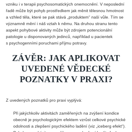
vzniku i v terapii psychosomatických onemocnění. V neposlední
řadě může být pohyb prostředkem jak měnit tělesnou hmotnost
a vzhled těla, které se pak stává „produktem“ naší vůle. Tím se
významně mění i náš vztah k němu. Na druhou stranu tento
aspekt pohybové aktivity může být zdrojem potencionální
patologie u disponovaných jedinců, například u pacientek
s psychogenními poruchami příjmu potravy.
ZÁVĚR: JAK APLIKOVAT
UVEDENÉ VĚDECKÉ
POZNATKY V PRAXI?
Z uvedených poznatků pro praxi vyplývá:
Při jakýchkoliv aktivitách zaměřených na zvýšení kondice
obecně je psychologickým efektem vzrůst celkové psychické
odolnosti a zlepšení psychického ladění (viz „iceberg efekt“).