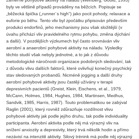
záměrné pohybové aktivity na náladu (Weinberg, Gould, 1995)
byly ve většině případů prováděny na běžcích. Popisuje se
„běžecká špička („runner´s high“) jako pocit pohody, relaxace a
euforie po běhu. Tento vliv byl zpočátku připisován především
produkci endorfinů, jeho mechanismy jsou však složitější (v
úvahu přichází vliv pravidelného rytmu pohybu, změna dýchání
a další). V pozdějších výzkumech byl často srovnáván vliv
aerobní a anaerobní pohybové aktivity na náladu. Výsledky
těchto studií však nebyly jednotné, a to jak z důvodu
metodologické náročnosti organizace podobných sledování, tak
z důvodu vlivu dalších faktorů, které ovlivňují konečný psychický
stav sledovaných probandů. Nicméně jogging a další druhy
aerobní pohybové aktivity jsou častěji užívány v terapii
depresivních pacientů (Greist, Klein, Eischens, et al., 1979,
McCann, Holmes, 1984, Hughes, 1984, Martinsen, Medhus,
Sandvik, 1985, Harris, 1987). Touto problematikou se zabýval
Raglin (2001), který rovněž zdůrazňuje rozdílnost vlivu
pohybové aktivity jak podle jejího druhu, tak podle individuality
participanta. Aerobní aktivita podle něj má výrazný vliv na
snížení anxiozity a depresivity, který trvá několik hodin a přímo
nezávisí na intenzitě aktivity. Silový trénink má podle něj výrazný