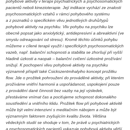
pohybové aktivity v terapii psychiatrických a psychosomatických
Vydání 1-2/ 2020
pacientů neboli kinezioterapie. Její indikace vychází ze znalosti
Vydání 3-4/ 2019
psychosomatických vztahů v rámci pohybového systému
a z poznatků o specifickém vlivu jednotlivých druhů/typů
Vydání 1-2/ 2019
pohybové aktivity na psychiku.
Vliv pohybu na psychiku lze
Vydání 4/2018
obecně popsat jako anxiolytický, antidepresivní a abreaktivní (ve
smyslu odreagování od stresu). Kromě těchto účinků pohybu
Vydání 2-3/2018
můžeme v cílené terapii využít i specifických psychosomatických
Vydání 1-2018
vazeb, např. balanční schopnosti a stabilita se zhoršují při vyšší
hladině úzkosti a naopak – balanční cvičení úzkostné prožívání
Vydání 4-2017
snižují.
K pochopení vlivu pohybové aktivity na psychiku
Vydání 3-2017
významně přispěl také Csickszentmihalyiho koncept prožitku
Vydání 2-2017
flow. Jde o prožitek pohroužení do prováděné aktivity, při kterém
prožíváme vnitřní harmonii a uspořádanost, uspokojení pouze
Vydání 1-2017
z provádění dané činnosti bez vazby na její výsledek,
Vydání 4-2016
přestáváme vnímat čas a pociťujeme schopnost dokonalého
soustředění a vnitřního klidu. Prožitek flow při pohybové aktivitě
Archiv
může být velmi intenzivní s meditačním nábojem a může být
významným faktorem zvyšujícím kvalitu života.
Většina
EDITOŘI
vědeckých studií se shoduje v tom, že právě u psychiatrických
a psychosomatických pacientů vykazuje pohybová aktivita větší
BLOG