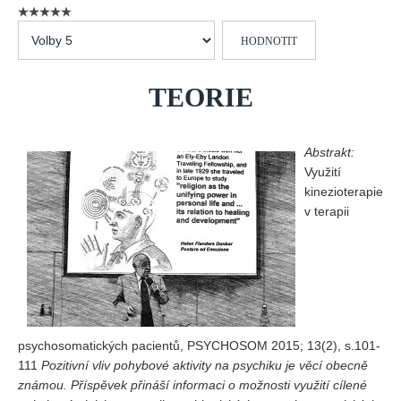
Vydání 1/ 2026
Hodnoťte
Vydání 3/ 2025
prosím
Vydání 2/ 2025
TEORIE
Vydání 1/ 2025
Vydání 3-4/ 2024
Abstrakt:
Vydání 1-2/ 2024
Využití
Vydání 3-4/ 2023
kinezioterapie
Vydání 1-2/ 2023
v terapii
Vydání 1-2/ 2022
Vydání 3-4/ 2022
Vydání 3-4/ 2021
Vydání 2/ 2021
psychosomatických pacientů, PSYCHOSOM 2015; 13(2), s.101-
Vydání 1/ 2021
111
Pozitivní vliv pohybové aktivity na psychiku je věcí obecně
Vydání 3-4/ 2020
známou. Příspěvek přináší informaci o možnosti využití cílené