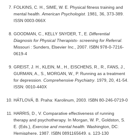
FOLKINS, C. H., SIME, W. E. Physical fitness training and
mental health.
American Psychologist
. 1981, 36, 373-389.
ISSN 0003-066X
GOODMAN, C., KELLY SNYDER, T., E.
Differential
Diagnosis for Physical Therapists- screening for Referral
.
Missouri : Sunders, Elsevier Inc., 2007. ISBN 978-0-7216-
0619-4
GREIST, J. H., KLEIN, M., H., EISCHENS, R., R., FANS, J.,
GURMAN, A., S., MORGAN, W., P. Running as a treatment
for depression.
Comprehensive Psychiatry
. 1979, 20, 41-54.
ISSN: 0010-440X
HÁTLOVÁ, B. Praha: Karolinum, 2003. ISBN 80-246-0719-0
HARRIS, D., V. Comparative effectiveness of running
therapy and psychotherapy. In Morgan, W. P., Goldston, S.
E. (Eds.),
Exercise and mental health.
Washington, DC:
Hemisphere, 1987. ISBN 0891165649. s. 123-130