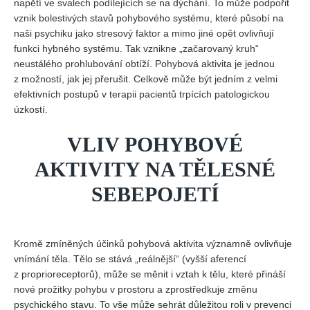
napětí ve svalech podílejících se na dýchání. To může podpořit
vznik bolestivých stavů pohybového systému, které působí na
naši psychiku jako stresový faktor a mimo jiné opět ovlivňují
funkci hybného systému. Tak vznikne „začarovaný kruh“
neustálého prohlubování obtíží. Pohybová aktivita je jednou
z možností, jak jej přerušit. Celkově může být jedním z velmi
efektivních postupů v terapii pacientů trpících patologickou
úzkostí.
VLIV POHYBOVÉ
AKTIVITY NA TĚLESNÉ
SEBEPOJETÍ
Kromě zmíněných účinků pohybová aktivita významně ovlivňuje
vnímání těla. Tělo se stává „reálnější“ (vyšší aferencí
z proprioreceptorů), může se měnit i vztah k tělu, které přináší
nové prožitky pohybu v prostoru a zprostředkuje změnu
psychického stavu. To vše může sehrát důležitou roli v prevenci