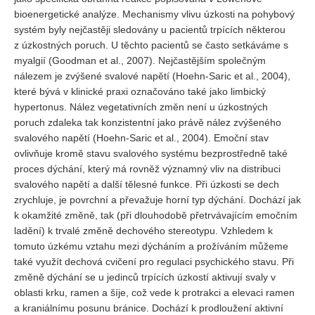
bioenergetické analýze. Mechanismy vlivu úzkosti na pohybový
systém byly nejčastěji sledovány u pacientů trpících některou
z úzkostných poruch. U těchto pacientů se často setkáváme s
myalgií (Goodman et al., 2007). Nejčastějším společným
nálezem je zvýšené svalové napětí (Hoehn-Saric et al., 2004),
které bývá v klinické praxi označováno také jako limbický
hypertonus. Nález vegetativních změn není u úzkostných
poruch zdaleka tak konzistentní jako právě nález zvýšeného
svalového napětí (Hoehn-Saric et al., 2004). Emoční stav
ovlivňuje kromě stavu svalového systému bezprostředně také
proces dýchání, který má rovněž významný vliv na distribuci
svalového napětí a další tělesné funkce. Při úzkosti se dech
zrychluje, je povrchní a převažuje horní typ dýchání. Dochází jak
k okamžité změně, tak (při dlouhodobě přetrvávajícím emočním
ladění) k trvalé změně dechového stereotypu. Vzhledem k
tomuto úzkému vztahu mezi dýcháním a prožíváním můžeme
také využít dechová cvičení pro regulaci psychického stavu. Při
změně dýchání se u jedinců trpících úzkostí aktivují svaly v
oblasti krku, ramen a šíje, což vede k protrakci a elevaci ramen
a kraniálnímu posunu bránice. Dochází k prodloužení aktivní