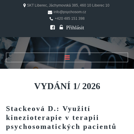
SKT Liberec, Jáchymovská 385, 460 10 Liberec 10
info@psychosom.cz
+420 485 151 398
Přihlásit
ÚVOD
O ČASOPISU
VYDÁNÍ
1/
2026
Historie
Redakční rada
Stackeová
D.:
Využití
FAQ
kinezioterapie
v
terapii
Doporučení
psychosomatických
pacientů
PSYCHOSOM