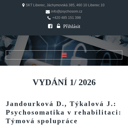
SKT Liberec, Jáchymovská 385, 460 10 Liberec 10
info@psychosom.cz
+420 485 151 398
Přihlásit
ÚVOD
O ČASOPISU
VYDÁNÍ
1/
2026
Historie
Redakční rada
Jandourková
D.,
Týkalová
J.:
FAQ
Psychosomatika
v
rehabilitaci:
Doporučení
Týmová
spolupráce
PSYCHOSOM