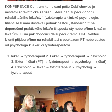
Vydání 1-2/ 2020
KONFERENCE Centrum komplexní péče Dobřichovice je
Vydání 3-4/ 2019
nestátní zdravotnické zařízení, které nabízí péči v oboru
rehabilitačního lékařství, fyzioterapie a klinické psychologie.
Vydání 1-2/ 2019
Klienti se k nám dostávají jednak cestou „standardní“: na
Vydání 4/2018
doporučení praktického lékaře či specialisty nebo přímo k našim
lékařům. Ti jim pak doporučí další péči v rámci CKP. Někteří
Vydání 2-3/2018
klienti přijdou přímo na rehabilitaci s poukazem FT nebo cestou
Vydání 1-2018
od psychologa k lékaři či fyzioterapeutovi.
Vydání 4-2017
lékař → fyzioterapeut 2. Lékař → fyzioterapeut → psycholog
Vydání 3-2017
3. Externí lékař (FT) → fyzioterapeut → psycholog → (lékař)
Vydání 2-2017
4. Psycholog → lékař → fyzioterapeut 5. Psycholog →
fyzioterapeut
Vydání 1-2017
Vydání 4-2016
Archiv
EDITOŘI
BLOG