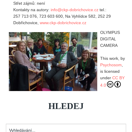
Střet zájmů: není
Kontakty na autory:
info@ckp-dobrichovice.cz
tel.:
257 713 076, 723 603 600, Na Vyhlídce 582, 252 29
Dobřichovice,
www.ckp-dobrichovice.cz
OLYMPUS
DIGITAL
CAMERA
This work, by
Psychosom
,
is licensed
under
CC BY
4.0
HLEDEJ
Vyhledávání...