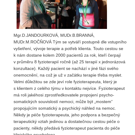
REDAKCE
Pokyny pro autory
ARCHIV
Mgr.D.JANDOURKOVÁ, MUDr.B.BRANNÁ,
MUDr.M.ROČŇOVÁ Tým se vytváří postupně dle vstupního
vyšetření, vývoje terapie a potřeb klienta. Touto cestou se
k nám dostane kolem 2000 pacientů za rok, kteří čerpají
v průměru 8 fyzioterapií ročně (až 25 terapií x jednorázová
konzultace). Každý pacient se nachází v jiné fázi svého
onemocnění, na což je už v začátku terapie třeba myslet.
Velmi důležitou se zde jeví role fyzioterapeuta, který je
s klientem z celého týmu v kontaktu nejvíce. Fyzioterapeut
má roli jakéhosi zprostředkovatele propojení psycho-
somatických souvislostí nemoci, může být „mostem“
propojujícím somatický a psychický náhled na nemoc.
Někdy je péče fyzioterapeuta, jeho podpora a bezpečný
terapeutický vztah jedinou a dostatečnou cestou péče o
pacienty, někdy předává fyzioterapeut pacienta do péče
klinického psychologa.