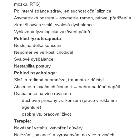
mozku, RTG)
Po interní stránce zdráv, jen suchost oční sliznice
Asymetrická postura – asymetrie ramen, pánve, přetížení a
zkrat šíjových svalů, svalová dysbalance
Vyhlazená fyziologická zakřivení páteře
Pohled fyzioterapeuta
:
Nestejná délka končetin
Nepoměr ve velikosti chodidel
Svalové dysbalance
Nestabilita postury
Pohled psychologa
:
Složitá rodinná anamnéza, traumata z dětství
Absence relaxačních činností → nahromaděné napětí
Dysbalance na více rovinách
duchovní přesahy vs. konzum (práce v reklamní
agentuře)
osobní vs. pracovní život
Terapie:
Navázání vztahu, vytvoření důvěry
Nalézání „balance“ a vyrovnávání na více rovinách: