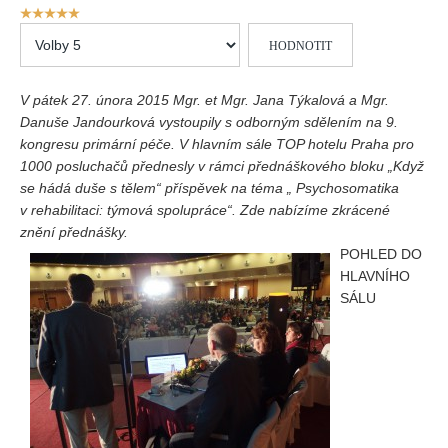
Vydání 1/ 2026
Hodnocení
uživatelů:
Hodnoťte
5
/
5
Vydání 3/ 2025
prosím
Vydání 2/ 2025
V pátek 27. února 2015 Mgr. et Mgr. Jana Týkalová a Mgr.
Vydání 1/ 2025
Danuše Jandourková vystoupily s odborným sdělením na 9.
Vydání 3-4/ 2024
kongresu primární péče. V hlavním sále TOP hotelu Praha pro
1000 posluchačů přednesly v rámci přednáškového bloku „Když
Vydání 1-2/ 2024
se hádá duše s tělem“ příspěvek na téma „ Psychosomatika
Vydání 3-4/ 2023
v rehabilitaci: týmová spolupráce“.
Zde nabízíme zkrácené
znění přednášky.
Vydání 1-2/ 2023
POHLED DO
Vydání 1-2/ 2022
HLAVNÍHO
SÁLU
Vydání 3-4/ 2022
Vydání 3-4/ 2021
Vydání 2/ 2021
Vydání 1/ 2021
Vydání 3-4/ 2020