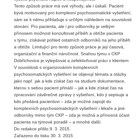
Tento způsob práce má své výhody, ale i úskalí. Pacient
bývá motivovaný pro komplexní psychosomatické vyšetření,
sám se k němu přihlašuje s určitým náhledem na souvislosti
stonání. Pro pacienta, ale i pro odborníky je velkým
přínosem možnost konzultovat příběh a obtíže pacienta
v týmu, získávat pohled ostatních odborníků na jeho příběh
a obtíže. Limitující pro tento způsob práce je její časová,
organizační a finanční náročnost. Snahou týmu v CKP
Dobřichovice je vylepšovat a zefektivňovat práci s klientem
V souvislosti s organizováním komplexních
psychosomatických vyšetření se objevují témata a otázky
jako např. jak a kde získat čas na studium dokumentace,
kterou s sebou pacient přináší – jak a kde získat čas na
zpracování závěrečné zprávy z vyšetření, kdo ji sepisuje a
kdo předává pacientovi – zda je možné zapojit do
komplexních psychosomatických vyšetření i lékaře a jiné
odborníky mimo tým CKP – zda je možná a přínosná účast
pacienta na týmové poradě – a mnohé další.
Do redakce přišlo 9. 3. 2015
Zařazeno do tisku 30. 3. 2015