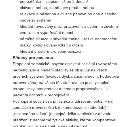
podpatěnka – zlepšení již po 3 dnech!
aktivace nohou, stabilizace prstů u nohou
relaxace a následná aktivace pánevního dna a celého
osového systému
hledání rovnováhy mezi pracovním a osobním životem
ventilace a vyjadřování emocí
náročné situace v původní rodině – těžké onemocnění
matky, komplikovaný vztah s otcem
hledání prostoru pro seberealizaci
Přínosy pro pacienta
:
Propojení somatické, psychologické a sociální roviny téma
nerovnováhy a hledání stability se objevuje na všech
úrovních systému (svalová dysbalance, emoční, hodnotová
nerovnováha) na všech těchto úrovních je smysluplné
terapeuticky intervenovat a témata propracovávat - u
pacienta dochází k propojování
Pochopení souvislostí při vzniku a udržování obtíží – na
somatické úrovni došlo k dekompenzaci dlouhodobě
„oslabeného místa“ (nestejná délka končetin) z důvodu
přetížení z nadměrné fyzické aktivity, kterou kompenzoval
vysoké psychické napětí a nespokojenost