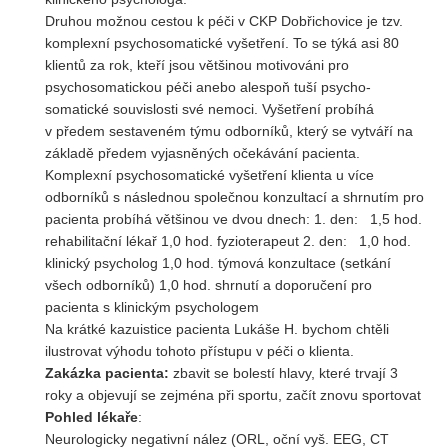
Druhou možnou cestou k péči v CKP Dobřichovice je tzv.
komplexní psychosomatické vyšetření. To se týká asi 80
klientů za rok, kteří jsou většinou motivováni pro
psychosomatickou péči anebo alespoň tuší psycho-
somatické souvislosti své nemoci. Vyšetření probíhá
v předem sestaveném týmu odborníků, který se vytváří na
základě předem vyjasněných očekávání pacienta.
Komplexní psychosomatické vyšetření klienta u více
odborníků s následnou společnou konzultací a shrnutím pro
pacienta probíhá většinou ve dvou dnech: 1. den: 1,5 hod.
rehabilitační lékař 1,0 hod. fyzioterapeut 2. den: 1,0 hod.
klinický psycholog 1,0 hod. týmová konzultace (setkání
všech odborníků) 1,0 hod. shrnutí a doporučení pro
pacienta s klinickým psychologem
Na krátké kazuistice pacienta Lukáše H. bychom chtěli
ilustrovat výhodu tohoto přístupu v péči o klienta.
Zakázka pacienta:
zbavit se bolestí hlavy, které trvají 3
roky a objevují se zejména při sportu, začít znovu sportovat
Pohled lékaře
:
Neurologicky negativní nález (ORL, oční vyš. EEG, CT