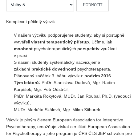
Hodnoťte
Vydání 1/ 2026
prosím
Vydání 3/ 2025
Komplexní pětiletý výcvik
Vydání 2/ 2025
Vydání 1/ 2025
V našem výcviku podporujeme studenty, aby si postupně
vytvářeli
vlastní terapeutický přístup
. Učíme, jak
Vydání 3-4/ 2024
mnohost
psychoterapeutických
perspektiv
využívat
Vydání 1-2/ 2024
v praxi.
S našimi studenty systematicky nacvičujeme
Vydání 3-4/ 2023
základní
praktické dovednosti
psychoterapeuta.
Vydání 1-2/ 2023
Plánovaný začátek 3. běhu výcviku:
podzim 2016
Vydání 1-2/ 2022
Tým lektorů:
PhDr. Stanislava Dudová, Mgr. Radim
Karpíšek, Mgr. Petr Odstrčil,
Vydání 3-4/ 2022
PhDr. Markéta Rokytová, MUDr. Jan Roubal, Ph.D. (vedoucí
Vydání 3-4/ 2021
výcviku),
MUDr. Markéta Skálová, Mgr. Milan Stiburek
Vydání 2/ 2021
Výcvik je plným členem European Association for Integrative
Vydání 1/ 2021
Psychotherapy, umožňuje získat certifikát European Association
Vydání 3-4/ 2020
for Psychotherapy a jeho program je ČPS ČLS JEP schválen pro