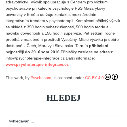
zdravotnictví. Výcvik spolupracuje s Centrem pro výzkum
Vydání 1-2/ 2020
psychoterapie při katedře psychologie FSS Masarykovy
Vydání 3-4/ 2019
univerzity v Brně a udržuje kontakt s mezinárodním
integrativním trendem v psychoterapii. Komplexní pětiletý výcvik
Vydání 1-2/ 2019
se skládá z 350 hodin sebezkušenosti, 500 hodin teorie a
Vydání 4/2018
nácviku dovedností a 150 hodin supervize. Pět setkání ročně
probíhá v malebném prostředí Vysočiny. Místo výcviku je dobře
Vydání 2-3/2018
dostupné z Čech, Moravy i Slovenska. Termín
přihlášení
:
Vydání 1-2018
nejpozději
do 29. února 2016
Přihlášky zasílejte na adresu:
Vydání 4-2017
info@psychoterapie-integrace.cz Další informace:
www.psychoterapie-integrace.cz
Vydání 3-2017
Vydání 2-2017
This work, by
Psychosom
, is licensed under
CC BY 4.0
Vydání 1-2017
Vydání 4-2016
HLEDEJ
Archiv
EDITOŘI
Vyhledávání...
BLOG