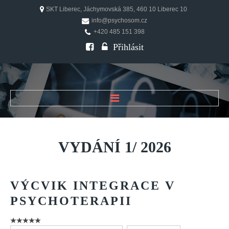
SKT Liberec, Jáchymovská 385, 460 10 Liberec 10
info@psychosom.cz
+420 485 151 398
Přihlásit
ÚVOD
O ČASOPISU
VYDÁNÍ
1/
2026
Historie
Redakční rada
VÝCVIK
INTEGRACE
V
FAQ
PSYCHOTERAPII
Doporučení
PSYCHOSOM