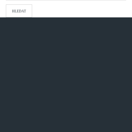
HLEDAT
REDAKCE
Pokyny pro autory
ARCHIV