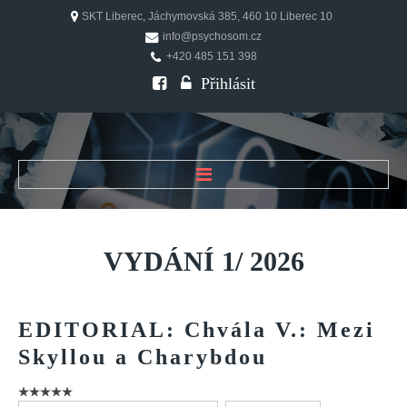
SKT Liberec, Jáchymovská 385, 460 10 Liberec 10
info@psychosom.cz
+420 485 151 398
Přihlásit
ÚVOD
O ČASOPISU
VYDÁNÍ
1/
2026
Historie
Redakční rada
EDITORIAL:
Chvála
V.:
Mezi
FAQ
Skyllou
a
Charybdou
Doporučení
PSYCHOSOM