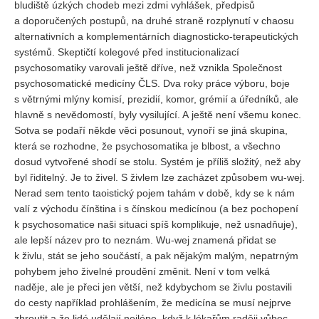
bludiště úzkých chodeb mezi zdmi vyhlášek, předpisů
a doporučených postupů, na druhé straně rozplynutí v chaosu
REDAKCE
alternativních a komplementárních diagnosticko-terapeutických
Pokyny pro autory
systémů. Skeptičtí kolegové před institucionalizací
psychosomatiky varovali ještě dříve, než vznikla Společnost
ARCHIV
psychosomatické medicíny ČLS. Dva roky práce výboru, boje
s větrnými mlýny komisí, prezidií, komor, grémií a úředníků, ale
hlavně s nevědomostí, byly vysilující. A ještě není všemu konec.
Sotva se podaří někde věci posunout, vynoří se jiná skupina,
která se rozhodne, že psychosomatika je blbost, a všechno
dosud vytvořené shodí se stolu. Systém je příliš složitý, než aby
byl řiditelný. Je to živel. S živlem lze zacházet způsobem wu-wej.
Nerad sem tento taoistický pojem tahám v době, kdy se k nám
valí z východu čínština i s čínskou medicínou (a bez pochopení
k psychosomatice naši situaci spíš komplikuje, než usnadňuje),
ale lepší název pro to neznám. Wu-wej znamená přidat se
k živlu, stát se jeho součástí, a pak nějakým malým, nepatrným
pohybem jeho živelné proudění změnit. Není v tom velká
naděje, ale je přeci jen větší, než kdybychom se živlu postavili
do cesty například prohlášením, že medicína se musí nejprve
zhroutit a že lidé udělají nejlépe, když k lékařům raději vůbec