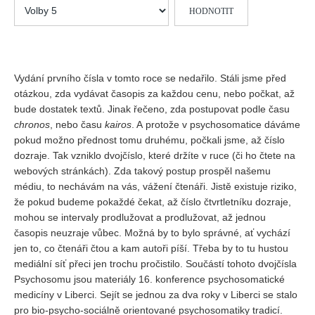
Hodnoťte
Vydání 1/ 2026
prosím
Vydání 3/ 2025
Vydání 2/ 2025
Vydání 1/ 2025
Vydání prvního čísla v tomto roce se nedařilo. Stáli jsme před
otázkou, zda vydávat časopis za každou cenu, nebo počkat, až
Vydání 3-4/ 2024
bude dostatek textů. Jinak řečeno, zda postupovat podle času
Vydání 1-2/ 2024
chronos
, nebo času
kairos
. A protože v psychosomatice dáváme
pokud možno přednost tomu druhému, počkali jsme, až číslo
Vydání 3-4/ 2023
dozraje. Tak vzniklo dvojčíslo, které držíte v ruce (či ho čtete na
Vydání 1-2/ 2023
webových stránkách). Zda takový postup prospěl našemu
médiu, to nechávám na vás, vážení čtenáři. Jistě existuje riziko,
Vydání 1-2/ 2022
že pokud budeme pokaždé čekat, až číslo čtvrtletníku dozraje,
Vydání 3-4/ 2022
mohou se intervaly prodlužovat a prodlužovat, až jednou
časopis neuzraje vůbec. Možná by to bylo správné, ať vychází
Vydání 3-4/ 2021
jen to, co čtenáři čtou a kam autoři píší. Třeba by to tu hustou
Vydání 2/ 2021
mediální síť přeci jen trochu pročistilo. Součástí tohoto dvojčísla
Vydání 1/ 2021
Psychosomu jsou materiály 16. konference psychosomatické
medicíny v Liberci. Sejít se jednou za dva roky v Liberci se stalo
Vydání 3-4/ 2020
pro bio-psycho-sociálně orientované psychosomatiky tradicí.