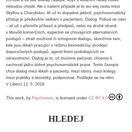
nebudou chodit. Ale v našem případě je to wu-wej cesta mezi
Skyllou a Charybdou. Ať už to dopadne jakkoli, psychosomatický
přístup je především setkání s pacientem. Dialog. Pokud se nám
– ať už v přemíře příkazů a předpisů, nebo na druhé straně
v libovůli komerčních, expertně se chovajících alternativních
postupů – ztratí možnost či schopnost dialogu, skončíme tam,
kde jsou lékaři pracující v režimu biomedicíny, prodejci
doporučených postupů, agenti firem podnikajících ve
zdravotnictví. Dialog je to, oč musíme pečovat, chceme-li
zachovat jádro dobré psychosomatické praxe. Tento časopis
chce dialog mezi lékaři a pacienty, mezi obory, mezi kolegy,
mezi praktiky a teoretiky, podporovat. Podílejte se na něm.
V Liberci 12. 5. 2016
This work, by
Psychosom
, is licensed under
CC BY 4.0
HLEDEJ