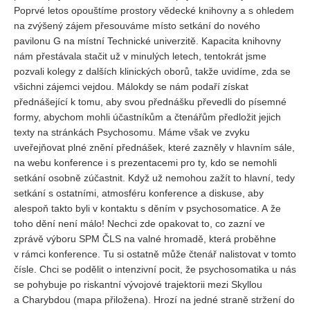
Vydání 1-2/ 2020
Poprvé letos opouštíme prostory vědecké knihovny a s ohledem
na zvýšený zájem přesouváme místo setkání do nového
Vydání 3-4/ 2019
pavilonu G na místní Technické univerzitě. Kapacita knihovny
Vydání 1-2/ 2019
nám přestávala stačit už v minulých letech, tentokrát jsme
pozvali kolegy z dalších klinických oborů, takže uvidíme, zda se
Vydání 4/2018
všichni zájemci vejdou. Málokdy se nám podaří získat
Vydání 2-3/2018
přednášející k tomu, aby svou přednášku převedli do písemné
formy, abychom mohli účastníkům a čtenářům předložit jejich
Vydání 1-2018
texty na stránkách Psychosomu. Máme však ve zvyku
Vydání 4-2017
uveřejňovat plné znění přednášek, které zazněly v hlavním sále,
na webu konference i s prezentacemi pro ty, kdo se nemohli
Vydání 3-2017
setkání osobně zúčastnit. Když už nemohou zažít to hlavní, tedy
Vydání 2-2017
setkání s ostatními, atmosféru konference a diskuse, aby
Vydání 1-2017
alespoň takto byli v kontaktu s děním v psychosomatice. A že
toho dění není málo! Nechci zde opakovat to, co zazní ve
Vydání 4-2016
zprávě výboru SPM ČLS na valné hromadě, která proběhne
Archiv
v rámci konference. Tu si ostatně může čtenář nalistovat v tomto
čísle. Chci se podělit o intenzivní pocit, že psychosomatika u nás
EDITOŘI
se pohybuje po riskantní vývojové trajektorii mezi Skyllou
a Charybdou (mapa přiložena). Hrozí na jedné straně stržení do
BLOG