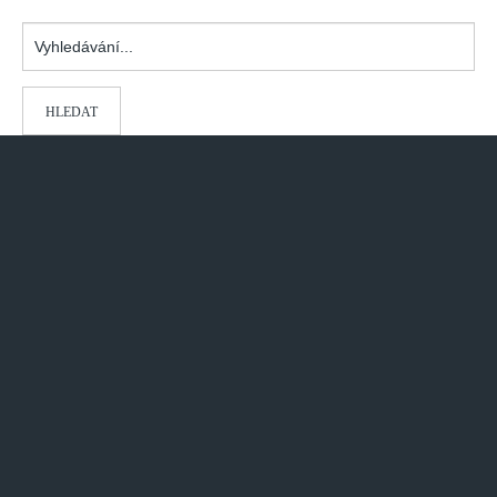
Vydání 1-2/ 2020
Vyhledávání...
Vydání 3-4/ 2019
Vydání 1-2/ 2019
HLEDAT
Vydání 4/2018
Vydání 2-3/2018
Vydání 1-2018
Vydání 4-2017
Vydání 3-2017
Vydání 2-2017
Vydání 1-2017
Vydání 4-2016
Archiv
EDITOŘI
BLOG