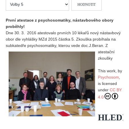
Hodnoťte
Vydání 1/ 2026
prosím
Vydání 3/ 2025
První atestace z psychosomatiky, nástavbového obory
Vydání 2/ 2025
proběhly!
Vydání 1/ 2025
Dne 30. 3. 2016 atestovalo prvních 10 lékařů nový nástavbový
obor dle vyhlášky MZd 2015 částka 5. Zkouška probíhala na
Vydání 3-4/ 2024
subkatedře psychosomatiky, kterou vede doc.J.Beran.
Z
Vydání 1-2/ 2024
atestační
zkoušky
Vydání 3-4/ 2023
Vydání 1-2/ 2023
This work, by
Vydání 1-2/ 2022
Psychosom
,
is licensed
Vydání 3-4/ 2022
under
CC BY
Vydání 3-4/ 2021
4.0
Vydání 2/ 2021
Vydání 1/ 2021
HLEDE
Vydání 3-4/ 2020