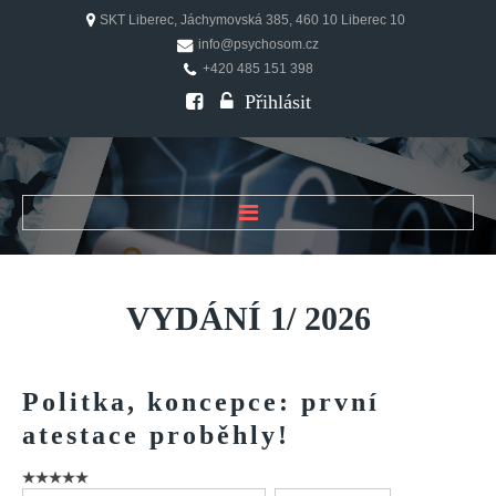
SKT Liberec, Jáchymovská 385, 460 10 Liberec 10
info@psychosom.cz
+420 485 151 398
Přihlásit
ÚVOD
O ČASOPISU
VYDÁNÍ
1/
2026
Historie
Redakční rada
Politka,
koncepce:
první
FAQ
atestace
proběhly!
Doporučení
PSYCHOSOM