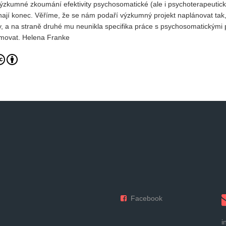
e výzkumné zkoumání efektivity psychosomatické (ale i psychoterapeutick
Vydání 1-2017
nají konec. Věříme, že se nám podaří výzkumný projekt naplánovat tak
ědy, a na straně druhé mu neunikla specifika práce s psychosomatickými 
Vydání 4-2016
ormovat. Helena Franke
Archiv
Facebook
i