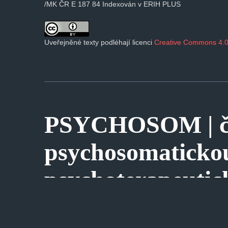
/MK ČR E 187 84 Indexován v ERIH PLUS
Uveřejněné texty podléhají licenci
Creative Commons 4.0
PSYCHOSOM | ča
psychosomaticko
psychoterapeutic
WEB7MASTER S.R.O.
TVORBA WEBOVÝCH STRÁNEK