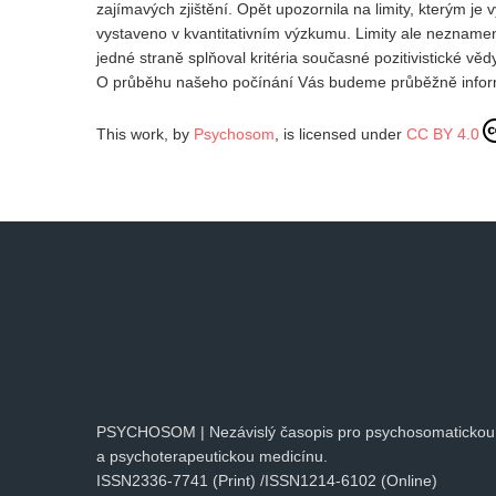
zajímavých zjištění. Opět upozornila na limity, kterým j
vystaveno v kvantitativním výzkumu. Limity ale nezname
jedné straně splňoval kritéria současné pozitivistické v
O průběhu našeho počínání Vás budeme průběžně inf
This work, by
Psychosom
, is licensed under
CC BY 4.0
PSYCHOSOM | Nezávislý časopis pro psychosomatickou
a psychoterapeutickou medicínu.
ISSN2336-7741 (Print) /ISSN1214-6102 (Online)