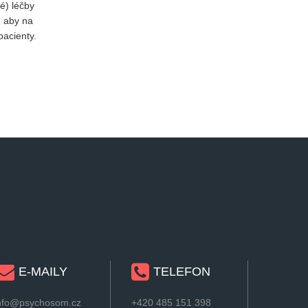
é) léčby
, aby na
pacienty.
E-MAILY
TELEFON
nfo@psychosom.cz
+420 485 151 398