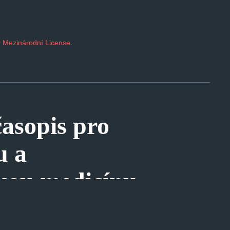
 Mezinárodní License
.
sopis pro
u a
kou medicínu
©
2026
|
ESHOP RYCHLE
|
MOBILNÍ APLIKACE
|
SPRÁVA COOKIES