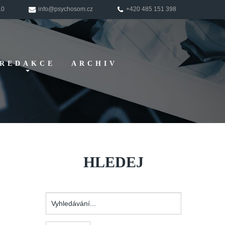
10
info@psychosom.cz
+420 485 151 398
REDAKCE
ARCHIV
Pokyny pro
autory
HLEDEJ
Vyhledávání...