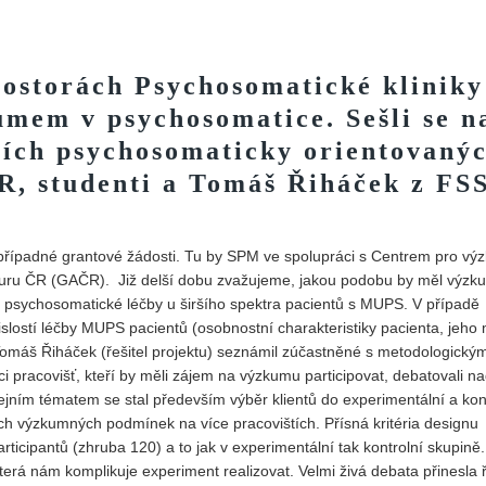
Vydání 3-4/ 2022
Vydání 3-4/ 2021
prostorách Psychosomatické kliniky
Vydání 2/ 2021
umem v psychosomatice. Sešli se n
Vydání 1/ 2021
ších psychosomaticky orientovaný
Vydání 3-4/ 2020
ČR, studenti a Tomáš Řiháček z F
Vydání 1-2/ 2020
Vydání 3-4/ 2019
řípadné grantové žádosti. Tu by SPM ve spolupráci s Centrem pro vý
Vydání 1-2/ 2019
uru ČR (GAČR). Již delší dobu zvažujeme, jakou podobu by měl výzku
ity psychosomatické léčby u širšího spektra pacientů s MUPS. V případě
Vydání 4/2018
uvislostí léčby MUPS pacientů (osobnostní charakteristiky pacienta, jeho
Vydání 2-3/2018
Tomáš Řiháček (řešitel projektu) seznámil zúčastněné s metodologický
Vydání 1-2018
i pracovišť, kteří by měli zájem na výzkumu participovat, debatovali n
jním tématem se stal především výběr klientů do experimentální a kon
Vydání 4-2017
ých výzkumných podmínek na více pracovištích. Přísná kritéria designu
Vydání 3-2017
ticipantů (zhruba 120) a to jak v experimentální tak kontrolní skupině
terá nám komplikuje experiment realizovat. Velmi živá debata přinesla 
Vydání 2-2017