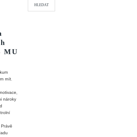
HLEDAT
a
ch
SS MU
zkum
m mít.
 motivace,
mi nároky
ad
trolní
. Právě
řadu