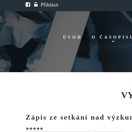
Přihlásit
ÚVOD
O ČASOPIS
Historie
Redakční rada
FAQ
Doporučení
V
Zápis
ze
setkání
nad
výzk