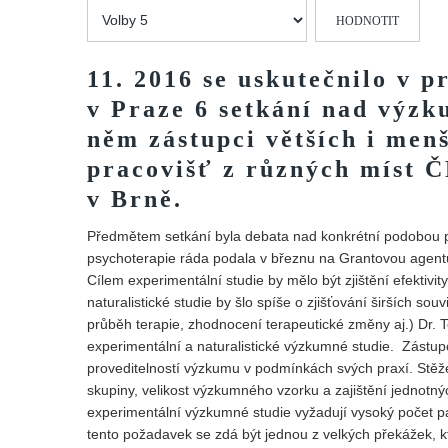
Hodnoťte
prosím
11. 2016 se uskutečnilo v 
v Praze 6 setkání nad výzk
něm zástupci větších i men
pracovišť z různých míst 
v Brně.
Předmětem setkání byla debata nad konkrétní podobou p
psychoterapie ráda podala v březnu na Grantovou agent
Cílem experimentální studie by mělo být zjištění efektiv
naturalistické studie by šlo spíše o zjišťování širších so
průběh terapie, zhodnocení terapeutické změny aj.) Dr. 
experimentální a naturalistické výzkumné studie. Zástupc
proveditelností výzkumu v podmínkách svých praxí. Stěže
skupiny, velikost výzkumného vzorku a zajištění jednotn
experimentální výzkumné studie vyžadují vysoký počet par
tento požadavek se zdá být jednou z velkých překážek, k