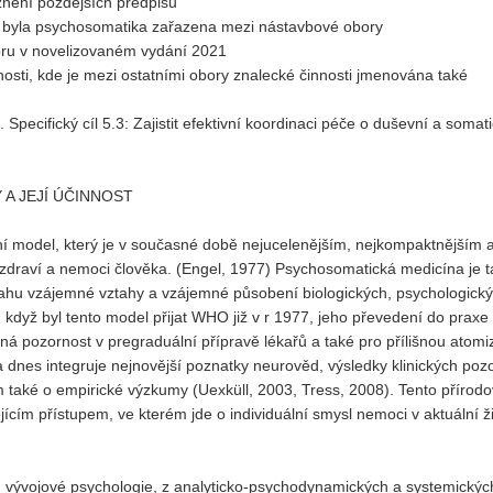
znění pozdějších předpisů
ou byla psychosomatika zařazena mezi nástavbové obory
boru v novelizovaném vydání 2021
osti, kde je mezi ostatními obory znalecké činnosti jmenována také
Specifický cíl 5.3: Zajistit efektivní koordinaci péče o duševní a somat
A JEJÍ ÚČINNOST
í model, který je v současné době nejucelenějším, nejkompaktnějším 
draví a nemoci člověka. (Engel, 1977) Psychosomatická medicína je t
vahu vzájemné vztahy a vzájemné působení biologických, psychologick
I když byl tento model přijat WHO již v r 1977, jeho převedení do prax
 pozornost v pregraduální přípravě lékařů a také pro přílišnou atomi
 dnes integruje nejnovější poznatky neurověd, výsledky klinických poz
 také o empirické výzkumy (Uexküll, 2003, Tress, 2008). Tento přírod
ícím přístupem, ve kterém jde o individuální smysl nemoci v aktuální ž
 vývojové psychologie, z analyticko-psychodynamických a systemickýc