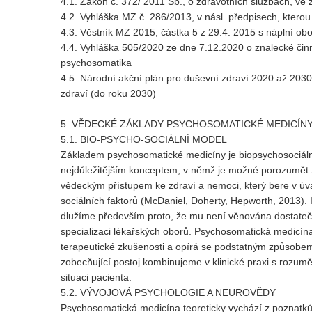
4.1. Zákon č. 372/ 2011 Sb., o zdravotních službách, ve 
4.2. Vyhláška MZ č. 286/2013, v násl. předpisech, kter
4.3. Věstník MZ 2015, částka 5 z 29.4. 2015 s náplní o
4.4. Vyhláška 505/2020 ze dne 7.12.2020 o znalecké činn
psychosomatika
4.5. Národní akční plán pro duševní zdraví 2020 až 2030. 
zdraví (do roku 2030)
5. VĚDECKÉ ZÁKLADY PSYCHOSOMATICKÉ MEDICÍNY 
5.1. BIO-PSYCHO-SOCIÁLNÍ MODEL
Základem psychosomatické medicíny je biopsychosociáln
nejdůležitějším konceptem, v němž je možné porozumět z
vědeckým přístupem ke zdraví a nemoci, který bere v ú
sociálních faktorů (McDaniel, Doherty, Hepworth, 2013). 
dlužíme především proto, že mu není věnována dostatečná
specializaci lékařských oborů. Psychosomatická medicína
terapeutické zkušenosti a opírá se podstatným způsobem
zobecňující postoj kombinujeme v klinické praxi s rozuměj
situaci pacienta.
5.2. VÝVOJOVÁ PSYCHOLOGIE A NEUROVĚDY
Psychosomatická medicína teoreticky vychází z poznatků