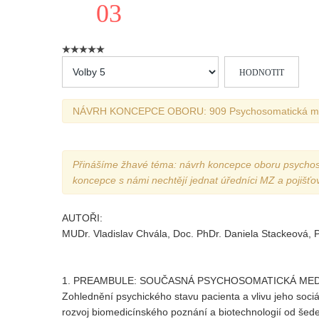
03
Hodnoťte
prosím
NÁVRH KONCEPCE OBORU: 909 Psychosomatická me
Přinášíme žhavé téma: návrh koncepce oboru psychoso
koncepce s námi nechtějí jednat úředníci MZ a pojišťo
AUTOŘI:
MUDr. Vladislav Chvála, Doc. PhDr. Daniela Stackeová, 
1. PREAMBULE: SOUČASNÁ PSYCHOSOMATICKÁ MED
Zohlednění psychického stavu pacienta a vlivu jeho soci
rozvoj biomedicínského poznání a biotechnologií od šede