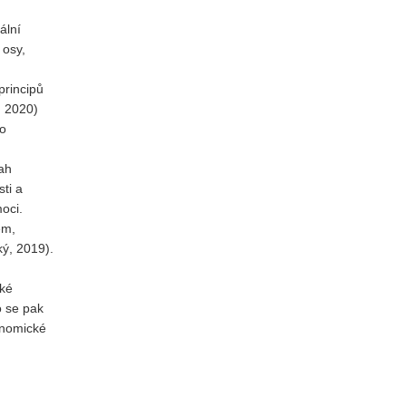
ální
 osy,
principů
, 2020)
bo
tah
ti a
oci.
em,
ký, 2019).
cké
o se pak
onomické