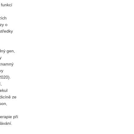
 funkcí
zích
zy o
středky
dný gen,
y
ýznamný
vy
2020).
,
ekul
dicíně ze
son,
erapie při
lávání.