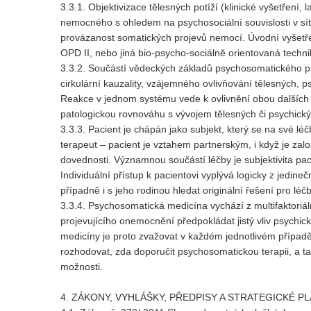
3.3.1. Objektivizace tělesných potíží (klinické vyšetření,
nemocného s ohledem na psychosociální souvislosti v síti
provázanost somatických projevů nemocí. Úvodní vyšetřen
OPD II, nebo jiná bio-psycho-sociálně orientovaná techni
3.3.2. Součástí vědeckých základů psychosomatického přís
cirkulární kauzality, vzájemného ovlivňování tělesných,
Reakce v jednom systému vede k ovlivnění obou dalších 
patologickou rovnováhu s vývojem tělesných či psychický
3.3.3. Pacient je chápán jako subjekt, který se na své lé
terapeut – pacient je vztahem partnerským, i když je zal
dovednosti. Významnou součástí léčby je subjektivita pa
Individuální přístup k pacientovi vyplývá logicky z jedine
případně i s jeho rodinou hledat originální řešení pro l
3.3.4. Psychosomatická medicína vychází z multifaktoriál
projevujícího onemocnění předpokládat jistý vliv psychic
medicíny je proto zvažovat v každém jednotlivém případě, 
rozhodovat, zda doporučit psychosomatickou terapii, a 
možnosti.
4. ZÁKONY, VYHLÁŠKY, PŘEDPISY A STRATEGICKÉ P