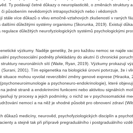
d. Ty podávají četné důkazy o neuroplasticitě, o změnách struktury a
u či působením nevědomých intrapsychických nebo i vědomých
jí stále více důkazů o vlivu emočně-vztahových zkušeností v raných fá
 s dalšími důležitými systémy organismu (Skorunka, 2019). Existují důka
 regulace důležitých neurofyziologických systémů psychologickými pro
genetické výzkumy. Naděje genetiky, že pro každou nemoc se najde va
ktuální psychosociální podněty překládány do akutní či chronické poruch
 struktury neuronálních sítí (Waite, Ryan, 2019). Výzkumy prokazují v
ů (Surani, 2001). Tím epigenetika na biologické úrovni potvrzuje, že i vli
é situace mohou vyvolat reverzibilní změny genové exprese (Hiraoka, 
y (psychoneuroimunologie a psychoneuro-endokrinologie), které objevují
na jedné straně a endokrinními funkcemi nebo aktivitou signálních mol
jasňují ty procesy a jejich podmínky, o nichž se v psychosomatické me
 udržování nemocí a na něž je vhodné působit pro obnovení zdraví (Wil
 důkazů medicíny, neurověd, psychofyziologických disciplín a psychot
acienty a stejně tak při přípravě pregraduálního i postgraduálního vzdě