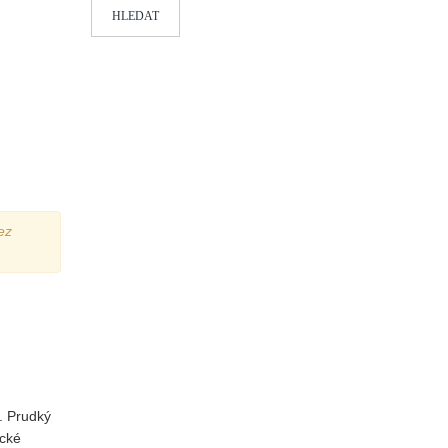
HLEDAT
ez
. Prudký
ické