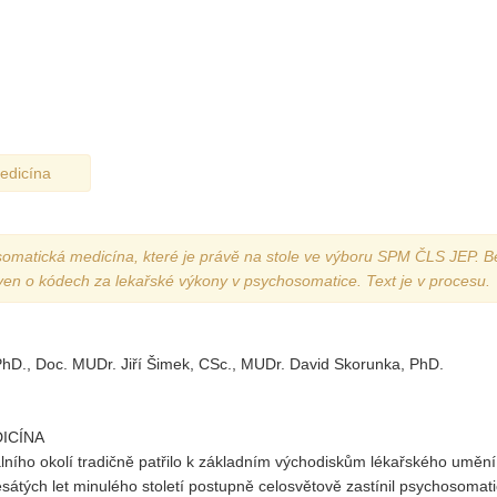
Vydání 3-4/ 2022
Vydání 3-4/ 2021
Vydání 2/ 2021
Vydání 1/ 2021
Vydání 3-4/ 2020
dicína
Vydání 1-2/ 2020
Vydání 3-4/ 2019
matická medicína, které je právě na stole ve výboru SPM ČLS JEP. B
Vydání 1-2/ 2019
ven o kódech za lekařské výkony v psychosomatice. Text je v procesu.
Vydání 4/2018
Vydání 2-3/2018
PhD., Doc. MUDr. Jiří Šimek, CSc., MUDr. David Skorunka, PhD.
Vydání 1-2018
Vydání 4-2017
ICÍNA
Vydání 3-2017
álního okolí tradičně patřilo k základním východiskům lékařského umění
sátých let minulého století postupně celosvětově zastínil psychosomat
Vydání 2-2017