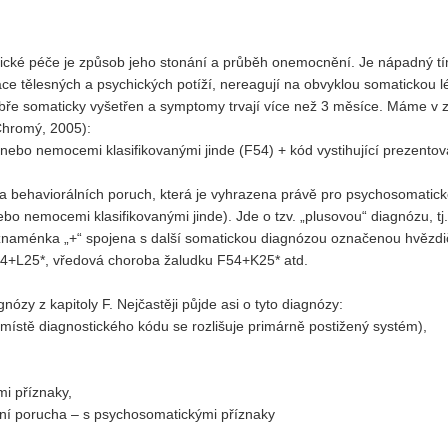
ické péče je způsob jeho stonání a průběh onemocnění. Je nápadný tí
e tělesných a psychických potíží, nereagují na obvyklou somatickou l
bře somaticky vyšetřen a symptomy trvají více než 3 měsíce. Máme v 
Chromý, 2005):
 nebo nemocemi klasifikovanými jinde (F54) + kód vystihující prezento
a behaviorálních poruch, která je vyhrazena právě pro psychosomatick
bo nemocemi klasifikovanými jinde). Jde o tzv. „plusovou“ diagnózu, tj
 znaménka „+“ spojena s další somatickou diagnózou označenou hvězdi
54+L25*, vředová choroba žaludku F54+K25* atd.
nózy z kapitoly F. Nejčastěji půjde asi o tyto diagnózy:
místě diagnostického kódu se rozlišuje primárně postižený systém),
i příznaky,
ivní porucha – s psychosomatickými příznaky