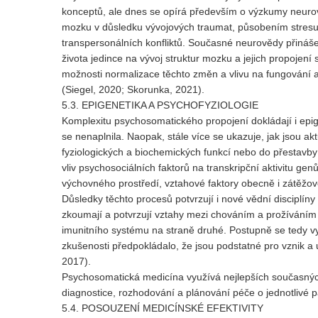
konceptů, ale dnes se opírá především o výzkumy neurově
mozku v důsledku vývojových traumat, působením stres
transpersonálních konfliktů. Současné neurovědy přináše
života jedince na vývoj struktur mozku a jejich propojení
možnosti normalizace těchto změn a vlivu na fungování a
(Siegel, 2020; Skorunka, 2021).
5.3. EPIGENETIKA A PSYCHOFYZIOLOGIE
Komplexitu psychosomatického propojení dokládají i epi
se nenaplnila. Naopak, stále více se ukazuje, jak jsou a
fyziologických a biochemických funkcí nebo do přestavby
vliv psychosociálních faktorů na transkripční aktivitu gen
výchovného prostředí, vztahové faktory obecně i zátěžov
Důsledky těchto procesů potvrzují i nové vědní disciplín
zkoumají a potvrzují vztahy mezi chováním a prožíváním 
imunitního systému na straně druhé. Postupně se tedy vy
zkušenosti předpokládalo, že jsou podstatné pro vznik a
2017).
Psychosomatická medicína využívá nejlepších současných
diagnostice, rozhodování a plánování péče o jednotlivé p
5.4. POSOUZENÍ MEDICÍNSKÉ EFEKTIVITY