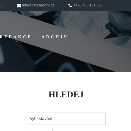
10
info@psychosom.cz
+420 485 151 398
REDAKCE
ARCHIV
Pokyny pro
autory
HLEDEJ
Vyhledávání...