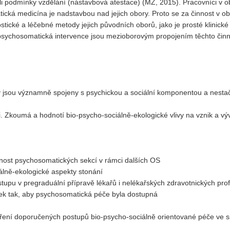
nili podmínky vzdělání (nástavbová atestace) (MZ, 2015). Pracovníci v o
atická medicína je nadstavbou nad jejich obory. Proto se za činnost v o
ické a léčebné metody jejich původních oborů, jako je prosté klinické
sychosomatická intervence jsou mezioborovým propojením těchto činno
aky jsou významně spojeny s psychickou a sociální komponentou a nestačí
. Zkoumá a hodnotí bio-psycho-sociálně-ekologické vlivy na vznik a vý
innost psychosomatických sekcí v rámci dalších OS
álně-ekologické aspekty stonání
upu v pregraduální přípravě lékařů i nelékařských zdravotnických prof
nek tak, aby psychosomatická péče byla dostupná
áření doporučených postupů bio-psycho-sociálně orientované péče ve s