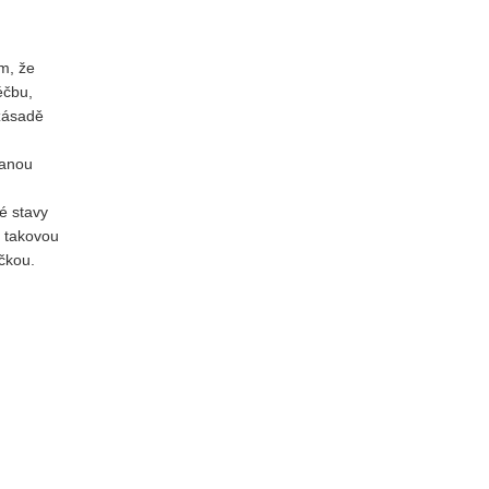
m, že
éčbu,
zásadě
vanou
é stavy
. takovou
čkou.