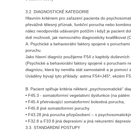
3.2. DIAGNOSTICKÉ KATEGORIE
Hlavním kritériem pro zařazení pacienta do psychosomat
převážně tělesný příznak, funkční porucha nebo kombinac
nález neodpovídá udávaným potížím i když je pacient do
dvě možnosti, jak nemocného diagnosticky kvalifikovat (
A. Psychické a behaviorální faktory spojené s poruchami
poruchu
Jako hlavní diagnóz použijeme F54 z kapitoly duševních 
(Psychické a behaviorální faktory spojené s poruchami ne
diagnózu, která by neměla stát samostatně a je pomocí
Uváděny bývají tyto příklady: astma F54+J45*, ekzém F
B. Pacient splňuje kritéria některé „psychosomatické“ diag
• F45.3 - somatoformní vegetativní dysfunkce (na pátém 
• F45.4 přetrvávající somatoformní bolestivá porucha,
• F45.8 jiné somatoformní poruchy
• F43.28 jiná porucha přizpůsobení – s psychosomatickým
• F32.8 a F33.8 jiná depresivní a jiná rekurentní depres
3.3. STANDARDNÍ POSTUPY