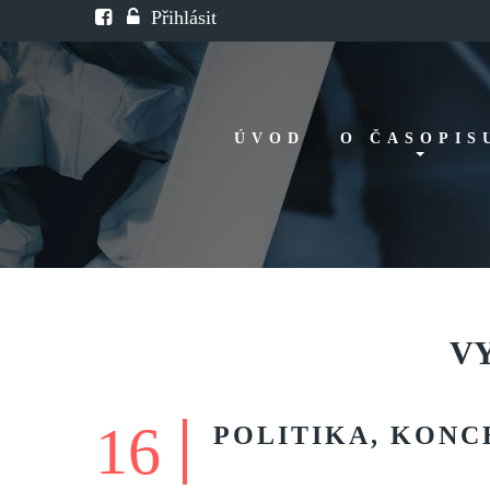
Přihlásit
ÚVOD
O ČASOPIS
Historie
Redakční rada
FAQ
Doporučení
V
16
POLITIKA,
KONC