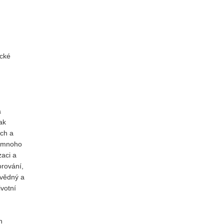
ické
a
ak
ých a
e mnoho
zaci a
orování,
ovědný a
ivotní
h