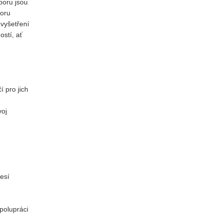
boru jsou
boru
 vyšetření
stí, ať
 pro jich
voj
esí
polupráci