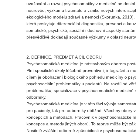
uvažování a rozvoj psychosomatiky v medicíně se dostal d
neurověd, výzkumu traumatu a vzniku nových interdiscipli
ekologického modelu zdraví a nemoci (Skorunka, 2019)
která poskytuje diferenciální diagnostiku, prevenci a k
somatické, psychické, sociální i duchovní aspekty stoná
přesvědčivě dokládají současné výzkumy v oblasti neurov
2. DEFINICE, PŘEDMĚT A CÍL OBORU
Psychosomatická medicína je nástavbovým oborem postav
Plní specifické úkoly léčebně preventivní, integrační a 
cílem je obohacení biologického pohledu medicíny o psy
psychosociální problematiky u pacientů. Na rozdíl od vět
problematiku, specializace v psychosomatické medicíně s
odborníky.
Psychosomatická medicína je v této fázi vývoje samostat
pro pacienty, tak pro odborníky obtížné. Všechny obory v
koncepcích a metodách. Pracovník v psychosomatické medi
koncepce a metody jiných oborů. To teprve může být zá
Nositelé zvláštní odborné způsobilosti v psychosomatické