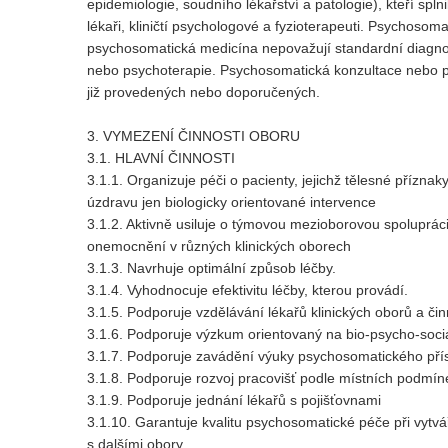
epidemiologie, soudního lékařství a patologie), kteří spl
lékaři, kliničtí psychologové a fyzioterapeuti. Psychosom
psychosomatická medicína nepovažují standardní diagnost
nebo psychoterapie. Psychosomatická konzultace nebo p
již provedených nebo doporučených.
3. VYMEZENÍ ČINNOSTI OBORU
3.1. HLAVNÍ ČINNOSTI
3.1.1. Organizuje péči o pacienty, jejichž tělesné přízn
úzdravu jen biologicky orientované intervence
3.1.2. Aktivně usiluje o týmovou mezioborovou spolupráci
onemocnění v různých klinických oborech
3.1.3. Navrhuje optimální způsob léčby.
3.1.4. Vyhodnocuje efektivitu léčby, kterou provádí.
3.1.5. Podporuje vzdělávání lékařů klinických oborů a č
3.1.6. Podporuje výzkum orientovaný na bio-psycho-soci
3.1.7. Podporuje zavádění výuky psychosomatického příst
3.1.8. Podporuje rozvoj pracovišť podle místních podmí
3.1.9. Podporuje jednání lékařů s pojišťovnami
3.1.10. Garantuje kvalitu psychosomatické péče při vytv
s dalšími obory