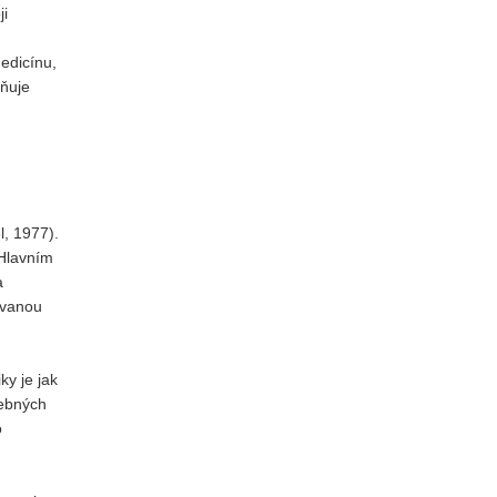
ji
edicínu,
dňuje
, 1977).
 Hlavním
a
ovanou
y je jak
čebných
o