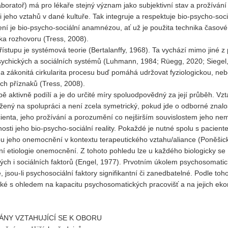
 laboratoř) má pro lékaře stejný význam jako subjektivní stav a prožívání
 jeho vztahů v dané kultuře. Tak integruje a respektuje bio-psycho-soci
í je bio-psycho-sociální anamnézou, ať už je použita technika časové
ka rozhovoru (Tress, 2008).
tupu je systémová teorie (Bertalanffy, 1968). Ta vychází mimo jiné z 
 psychických a sociálních systémů (Luhmann, 1984; Rüegg, 2020; Siegel
a zákonitá cirkularita procesu buď pomáhá udržovat fyziologickou, ne
ch příznaků (Tress, 2008).
čbě aktivně podílí a je do určité míry spoluodpovědný za její průběh. Vz
ožený na spolupráci a není zcela symetrický, pokud jde o odborné znalos
cienta, jeho prožívání a porozumění co nejširším souvislostem jeho nem
čnosti jeho bio-psycho-sociální reality. Pokaždé je nutné spolu s pacient
éčbu jeho onemocnění v kontextu terapeutického vztahu/aliance (Poněšic
ní etiologie onemocnění. Z tohoto pohledu lze u každého biologicky se
kých i sociálních faktorů (Engel, 1977). Prvotním úkolem psychosomati
jsou-li psychosociální faktory signifikantní či zanedbatelné. Podle toh
také s ohledem na kapacitu psychosomatických pracovišť a na jejich ek
LÁNY VZTAHUJÍCÍ SE K OBORU