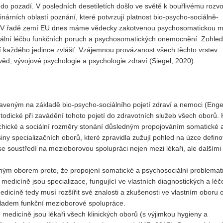
o pozadí. V posledních desetiletích došlo ve světě k bouřlivému rozvo
Vydání 1-2017
nárních oblastí poznání, které potvrzují platnost bio-psycho-sociálně-
. V řadě zemí EU dnes máme vědecky zakotvenou psychosomatickou m
Vydání 4-2016
auzální léčbu funkčních poruch a psychosomatických onemocnění. Zohle
Archiv
ní každého jedince zvlášť. Vzájemnou provázanost všech těchto vrstev
ěd, vývojové psychologie a psychologie zdraví (Siegel, 2020).
eným na základě bio-psycho-sociálního pojetí zdraví a nemoci (Engel
metodické při zavádění tohoto pojetí do zdravotních služeb všech oborů.
chické a sociální rozměry stonání důsledným propojováním somatické 
šiny specializačních oborů, které zpravidla zužují pohled na úzce defin
e soustředí na mezioborovou spolupráci nejen mezi lékaři, ale dalšími
ným oborem proto, že propojení somatické a psychosociální problematik
 medicíně jsou specializace, fungující ve vlastních diagnostických a lé
cíně tedy musí rozšířit své znalosti a zkušenosti ve vlastním oboru 
kladem funkční mezioborové spolupráce.
 medicíně jsou lékaři všech klinických oborů (s výjimkou hygieny a