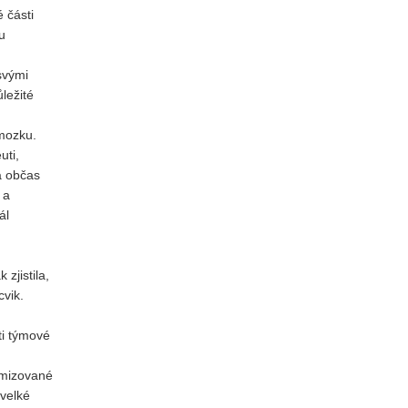
 části
u
svými
ležité
 mozku.
uti,
a občas
 a
ál
zjistila,
cvik.
ti týmové
omizované
velké