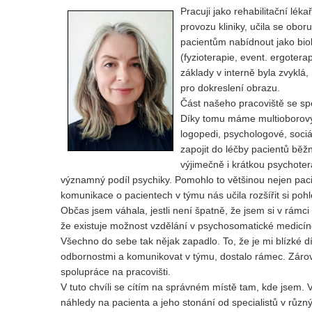
Pracuji jako rehabilitační lék
provozu kliniky, učila se obor
pacientům nabídnout jako biolo
(fyzioterapie, event. ergoter
základy v interně byla zvyklá,
pro dokreslení obrazu.
Část našeho pracoviště se sp
Díky tomu máme multioborový tý
logopedi, psychologové, soci
zapojit do léčby pacientů běžn
výjimečně i krátkou psychoter
významný podíl psychiky. Pomohlo to většinou nejen paci
komunikace o pacientech v týmu nás učila rozšířit si pohl
Občas jsem váhala, jestli není špatně, že jsem si v rámci
že existuje možnost vzdělání v psychosomatické medicíně
Všechno do sebe tak nějak zapadlo. To, že je mi blízké dí
odbornostmi a komunikovat v týmu, dostalo rámec. Zárov
spolupráce na pracovišti.
V tuto chvíli se cítím na správném místě tam, kde jsem
náhledy na pacienta a jeho stonání od specialistů v rů