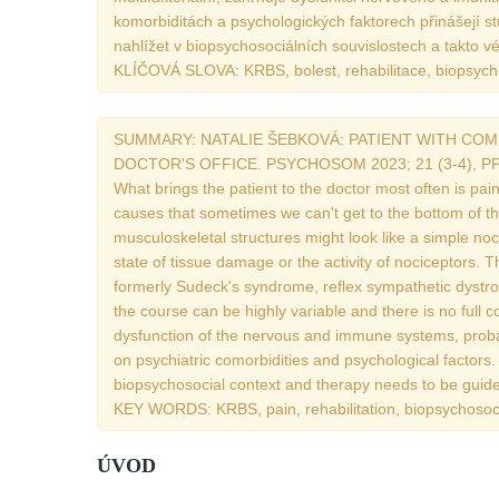
komorbiditách a psychologických faktorech přinášejí s
nahlížet v biopsychosociálních souvislostech a takto vés
KLÍČOVÁ SLOVA: KRBS, bolest, rehabilitace, biopsych
SUMMARY: NATALIE ŠEBKOVÁ: PATIENT WITH COMP
DOCTOR'S OFFICE. PSYCHOSOM 2023; 21 (3-4), PP
What brings the patient to the doctor most often is pain.
causes that sometimes we can't get to the bottom of the 
musculoskeletal structures might look like a simple noc
state of tissue damage or the activity of nociceptors.
formerly Sudeck's syndrome, reflex sympathetic dystroph
the course can be highly variable and there is no full c
dysfunction of the nervous and immune systems, probab
on psychiatric comorbidities and psychological factors
biopsychosocial context and therapy needs to be guided
KEY WORDS: KRBS, pain, rehabilitation, biopsychosoc
ÚVOD