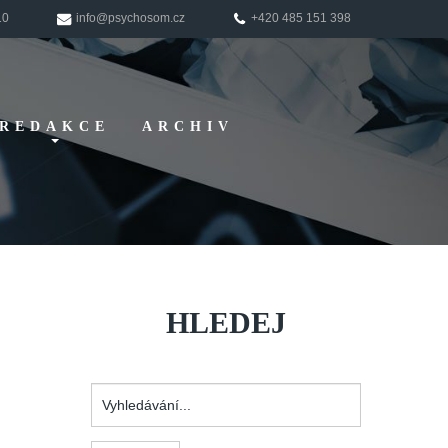
10
info@psychosom.cz
+420 485 151 398
REDAKCE
ARCHIV
Pokyny pro
autory
HLEDEJ
Vyhledávání...