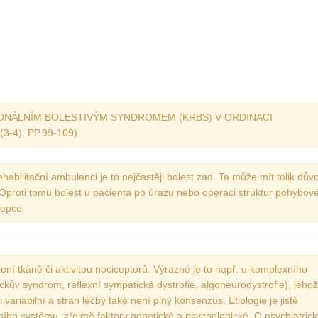
Vydání 3-4/ 2022
Vydání 3-4/ 2021
Vydání 2/ 2021
Vydání 1/ 2021
Vydání 3-4/ 2020
IONÁLNÍM BOLESTIVÝM SYNDROMEM (KRBS) V ORDINACI
Vydání 1-2/ 2020
-4), PP.99-109)
Vydání 3-4/ 2019
Vydání 1-2/ 2019
 rehabilitační ambulanci je to nejčastěji bolest zad. Ta může mít tolik dův
Oproti tomu bolest u pacienta po úrazu nebo operaci struktur pohybov
Vydání 4/2018
cepce.
Vydání 2-3/2018
Vydání 1-2018
Vydání 4-2017
ní tkáně či aktivitou nociceptorů. Výrazné je to např. u komplexního
ův syndrom, reflexní sympatická dystrofie, algoneurodystrofie), jehož
Vydání 3-2017
variabilní a stran léčby také není plný konsenzus. Etiologie je jistě
Vydání 2-2017
tního systému, zřejmě faktory genetické a psychologické. O psychiatric