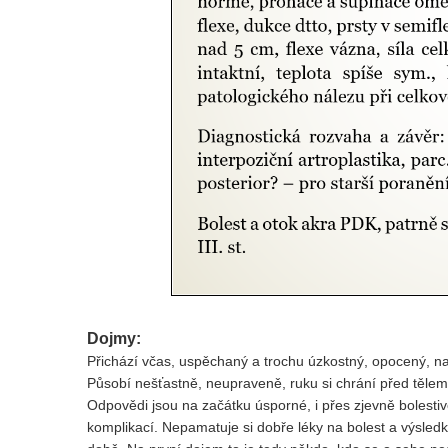
Dojmy:
Přichází včas, uspěchaný a trochu úzkostný, opocený, na 
Působí nešťastně, neupraveně, ruku si chrání před tělem
Odpovědi jsou na začátku úsporné, i přes zjevně bolestiv
komplikací. Nepamatuje si dobře léky na bolest a výsledky 