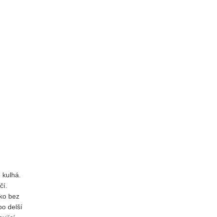
 kulhá.
čí.
ako bez
po delší