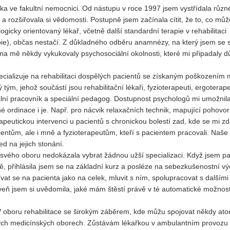
ařka ve fakultní nemocnici. Od nástupu v roce 1997 jsem vystřídala různé
u a rozšiřovala si vědomosti. Postupně jsem začínala cítit, že to, co můž
gicky orientovaný lékař, včetně další standardní terapie v rehabilitaci
apie), občas nestačí. Z důkladného odběru anamnézy, na který jsem se 
 na mě někdy vykukovaly psychosociální okolnosti, které mi připadaly dů
ecializuje na rehabilitaci dospělých pacientů se získaným poškozením
m, jehož součástí jsou rehabilitační lékaři, fyzioterapeuti, ergoterape
ální pracovník a speciální pedagog. Dostupnost psychologů mi umožnil
é ordinace i je. Např. pro nácvik relaxačních technik, mapující pohovor
apeutickou intervenci u pacientů s chronickou bolestí zad, kde se mi zd
entům, ale i mně a fyzioterapeutům, kteří s pacientem pracovali. Naše
ed na jejich stonání.
 svého oboru nedokázala vybrat žádnou užší specializaci. Když jsem pak 
, přihlásila jsem se na základní kurz a posléze na sebezkušenostní vý
vat se na pacienta jako na celek, mluvit s ním, spolupracovat s dalšími
eň jsem si uvědomila, jaké mám štěstí právě v té automatické možnos
. V oboru rehabilitace se širokým záběrem, kde můžu spojovat někdy at
zných medicínských oborech. Zůstávám lékařkou v ambulantním provozu 