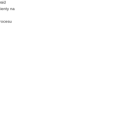
otéž
ienty na
procesu