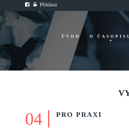
Přihlásit
ÚVOD
O ČASOPIS
Historie
Redakční rada
FAQ
Doporučení
V
04
PRO
PRAXI