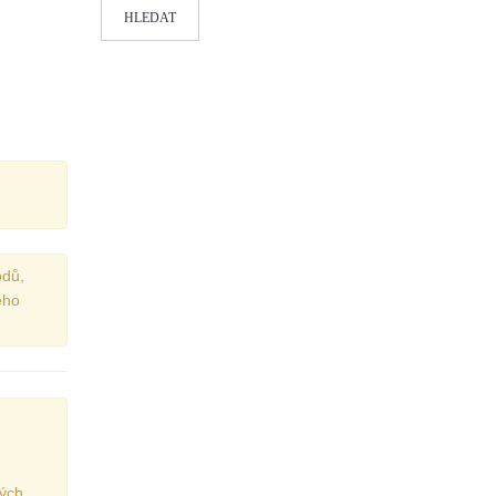
HLEDAT
odů,
ého
kých