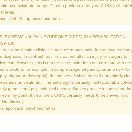
tudie nekonzistentní údaje. Z mého pohledu je tedy na KRBS jistě potř
Vydání 1-2017
t terapii.
Vydání 4-2016
osociální přístup, psychosomatika
Archiv
LEX REGIONAL PAIN SYNDROME (CRPS) IN A REHABILITATION
.99-109
 In a rehabilitation clinic, it's most often back pain. It can have so man
diagnosis. In contrast, pain in a patient after an injury or surgery to
iception. However, this is not the case; pain does not correlate with the
 This is evident, for example, in complex regional pain syndrome (CRPS,
y, algoneurodystrophy), the causes of which are still not entirely clea
onsensus on treatment. The aetiology is certainly multifactorial, involvin
ly genetic and psychological factors. Studies provide inconsistent dat
. From my point of view, then, CRPS certainly needs to be viewed in a
 in this way.
ial approach, psychosomatics