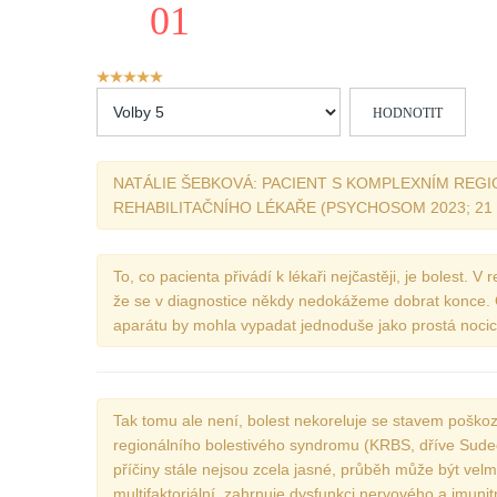
01
Hodnocení
uživatelů:
Hodnoťte
5
/
5
prosím
NATÁLIE ŠEBKOVÁ: PACIENT S KOMPLEXNÍM REG
REHABILITAČNÍHO LÉKAŘE (PSYCHOSOM 2023; 21 (3
To, co pacienta přivádí k lékaři nejčastěji, je bolest. V
že se v diagnostice někdy nedokážeme dobrat konce. 
aparátu by mohla vypadat jednoduše jako prostá noci
Tak tomu ale není, bolest nekoreluje se stavem poškoze
regionálního bolestivého syndromu (KRBS, dříve Sudeck
příčiny stále nejsou zcela jasné, průběh může být velmi 
multifaktoriální, zahrnuje dysfunkci nervového a imuni