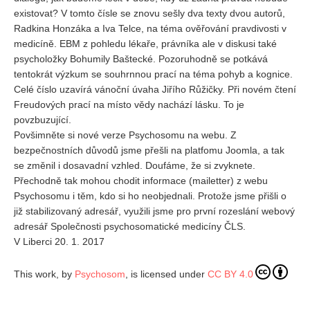
existovat? V tomto čísle se znovu sešly dva texty dvou autorů,
Radkina Honzáka a Iva Telce, na téma ověřování pravdivosti v
medicíně. EBM z pohledu lékaře, právníka ale v diskusi také
psycholožky Bohumily Baštecké. Pozoruhodně se potkává
tentokrát výzkum se souhrnnou prací na téma pohyb a kognice.
Celé číslo uzavírá vánoční úvaha Jiřího Růžičky. Při novém čtení
Freudových prací na místo vědy nachází lásku. To je
povzbuzující.
Povšimněte si nové verze Psychosomu na webu. Z
bezpečnostních důvodů jsme přešli na platfomu Joomla, a tak
se změnil i dosavadní vzhled. Doufáme, že si zvyknete.
Přechodně tak mohou chodit informace (mailetter) z webu
Psychosomu i těm, kdo si ho neobjednali. Protože jsme přišli o
již stabilizovaný adresář, využili jsme pro první rozeslání webový
adresář Společnosti psychosomatické medicíny ČLS.
V Liberci 20. 1. 2017
This work, by
Psychosom
, is licensed under
CC BY 4.0