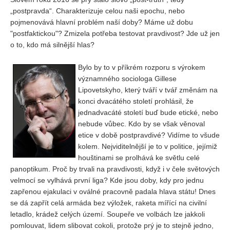
Vydání 1/ 2026
„postpravda“. Charakterizuje celou naši epochu, nebo
pojmenovává hlavní problém naší doby? Máme už dobu
Vydání 3/ 2025
"postfaktickou"? Zmizela potřeba testovat pravdivost? Jde už jen
Vydání 2/ 2025
o to, kdo má silnější hlas?
Vydání 1/ 2025
Bylo by to v příkrém rozporu s výrokem
Vydání 3-4/ 2024
významného sociologa Gillese
Vydání 1-2/ 2024
Lipovetskyho, který tváří v tvář změnám na
konci dvacátého století prohlásil, že
Vydání 3-4/ 2023
jednadvacáté století buď bude etické, nebo
Vydání 1-2/ 2023
nebude vůbec. Kdo by se však věnoval
etice v době postpravdivé? Vidíme to všude
Vydání 1-2/ 2022
kolem. Nejviditelnější je to v politice, jejímiž
Vydání 3-4/ 2022
houštinami se prolhává ke světlu celé
panoptikum. Proč by trvali na pravdivosti, když i v čele světových
Vydání 3-4/ 2021
velmocí se vylhává první liga? Kde jsou doby, kdy pro jednu
Vydání 2/ 2021
zapřenou ejakulaci v oválné pracovně padala hlava státu! Dnes
se dá zapřít celá armáda bez výložek, raketa mířící na civilní
Vydání 1/ 2021
letadlo, krádež celých území. Soupeře ve volbách lze jakkoli
Vydání 3-4/ 2020
pomlouvat, lidem slibovat cokoli, protože prý je to stejně jedno,