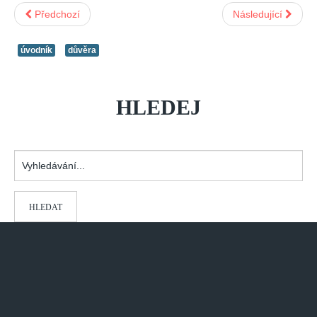
Předchozí
Následující
úvodník
důvěra
HLEDEJ
Vyhledávání...
HLEDAT