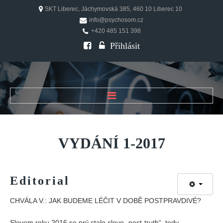
SKT Liberec, Jáchymovská 385, 460 10 Liberec 10
info@psychosom.cz
+420 485 151 398
Přihlásit
ÚVOD
O ČASOPISU
VYDÁNÍ
1-2017
Historie
Redakční rada
Editorial
FAQ
Doporučení
CHVÁLA V.: JAK BUDEME LÉČIT V DOBĚ POSTPRAVDIVÉ?
PSYCHOSOM
Slovem roku 2016 se prý stalo slovo „post-truth“, tedy