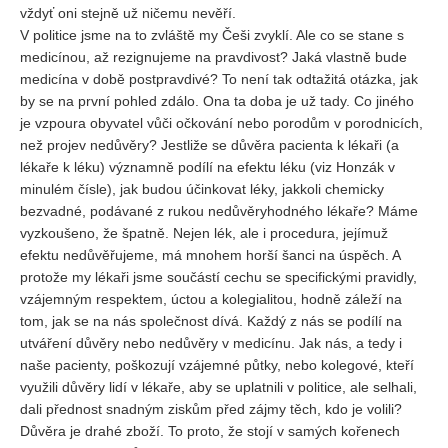
Vydání 1-2/ 2020
vždyť oni stejně už ničemu nevěří.
V politice jsme na to zvláště my Češi zvyklí. Ale co se stane s
Vydání 3-4/ 2019
medicínou, až rezignujeme na pravdivost? Jaká vlastně bude
Vydání 1-2/ 2019
medicína v době postpravdivé? To není tak odtažitá otázka, jak
by se na první pohled zdálo. Ona ta doba je už tady. Co jiného
Vydání 4/2018
je vzpoura obyvatel vůči očkování nebo porodům v porodnicích,
Vydání 2-3/2018
než projev nedůvěry? Jestliže se důvěra pacienta k lékaři (a
lékaře k léku) významně podílí na efektu léku (viz Honzák v
Vydání 1-2018
minulém čísle), jak budou účinkovat léky, jakkoli chemicky
Vydání 4-2017
bezvadné, podávané z rukou nedůvěryhodného lékaře? Máme
vyzkoušeno, že špatně. Nejen lék, ale i procedura, jejímuž
Vydání 3-2017
efektu nedůvěřujeme, má mnohem horší šanci na úspěch. A
Vydání 2-2017
protože my lékaři jsme součástí cechu se specifickými pravidly,
vzájemným respektem, úctou a kolegialitou, hodně záleží na
Vydání 1-2017
tom, jak se na nás společnost dívá. Každý z nás se podílí na
Vydání 4-2016
utváření důvěry nebo nedůvěry v medicínu. Jak nás, a tedy i
Archiv
naše pacienty, poškozují vzájemné půtky, nebo kolegové, kteří
využili důvěry lidí v lékaře, aby se uplatnili v politice, ale selhali,
EDITOŘI
dali přednost snadným ziskům před zájmy těch, kdo je volili?
Důvěra je drahé zboží. To proto, že stojí v samých kořenech
BLOG