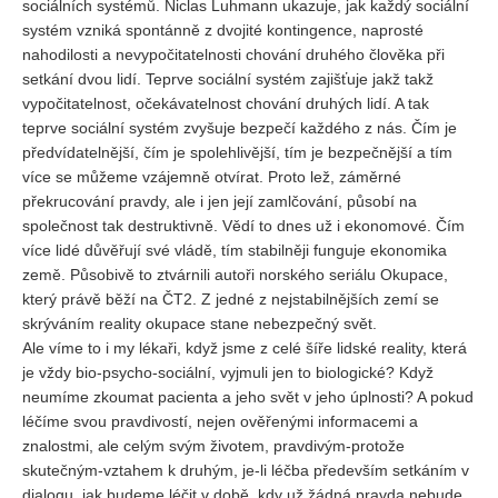
sociálních systémů. Niclas Luhmann ukazuje, jak každý sociální
systém vzniká spontánně z dvojité kontingence, naprosté
REDAKCE
nahodilosti a nevypočitatelnosti chování druhého člověka při
Pokyny pro autory
setkání dvou lidí. Teprve sociální systém zajišťuje jakž takž
vypočitatelnost, očekávatelnost chování druhých lidí. A tak
ARCHIV
teprve sociální systém zvyšuje bezpečí každého z nás. Čím je
předvídatelnější, čím je spolehlivější, tím je bezpečnější a tím
více se můžeme vzájemně otvírat. Proto lež, záměrné
překrucování pravdy, ale i jen její zamlčování, působí na
společnost tak destruktivně. Vědí to dnes už i ekonomové. Čím
více lidé důvěřují své vládě, tím stabilněji funguje ekonomika
země. Působivě to ztvárnili autoři norského seriálu Okupace,
který právě běží na ČT2. Z jedné z nejstabilnějších zemí se
skrýváním reality okupace stane nebezpečný svět.
Ale víme to i my lékaři, když jsme z celé šíře lidské reality, která
je vždy bio-psycho-sociální, vyjmuli jen to biologické? Když
neumíme zkoumat pacienta a jeho svět v jeho úplnosti? A pokud
léčíme svou pravdivostí, nejen ověřenými informacemi a
znalostmi, ale celým svým životem, pravdivým-protože
skutečným-vztahem k druhým, je-li léčba především setkáním v
dialogu, jak budeme léčit v době, kdy už žádná pravda nebude