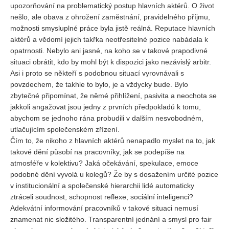
upozorňování na problematický postup hlavních aktérů. O život
nešlo, ale obava z ohrožení zaměstnání, pravidelného příjmu,
možnosti smysluplné práce byla jistě reálná. Reputace hlavních
aktérů a vědomí jejich takřka neotřesitelné pozice nabádala k
opatrnosti. Nebylo ani jasné, na koho se v takové prapodivné
situaci obrátit, kdo by mohl být k dispozici jako nezávislý arbitr.
Asi i proto se někteří s podobnou situací vyrovnávali s
povzdechem, že takhle to bylo, je a vždycky bude. Bylo
zbytečné připomínat, že němé přihlížení, pasivita a neochota se
jakkoli angažovat jsou jedny z prvních předpokladů k tomu,
abychom se jednoho rána probudili v dalším nesvobodném,
utlačujícím společenském zřízení.
Čím to, že nikoho z hlavních aktérů nenapadlo myslet na to, jak
takové dění působí na pracovníky, jak se podepíše na
atmosféře v kolektivu? Jaká očekávání, spekulace, emoce
podobné dění vyvolá u kolegů? Že by s dosažením určité pozice
v institucionální a společenské hierarchii lidé automaticky
ztráceli soudnost, schopnost reflexe, sociální inteligenci?
Adekvátní informování pracovníků v takové situaci nemusí
znamenat nic složitého. Transparentní jednání a smysl pro fair