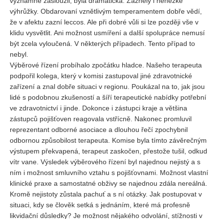
významně zasloužil, byla dramatická. Zazněly i nehezké
výhrůžky. Obdarovaní vznětlivým temperamentem dobře vědí,
že v afektu zazní leccos. Ale při dobré vůli si lze později vše v
klidu vysvětlit. Ani možnost usmíření a další spolupráce nemusí
být zcela vyloučená. V některých případech. Tento případ to
nebyl.
Výběrové řízení probíhalo zpočátku hladce. Našeho terapeuta
podpořil kolega, který v komisi zastupoval jiné zdravotnické
zařízení a znal dobře situaci v regionu. Poukázal na to, jak jsou
lidé s podobnou zkušeností a šíří terapeutické nabídky potřební
ve zdravotnictví i jinde. Dokonce i zástupci kraje a většina
zástupců pojišťoven reagovala vstřícně. Nakonec promluvil
reprezentant odborné asociace a dlouhou řečí zpochybnil
odbornou způsobilost terapeuta. Komise byla tímto závěrečným
výstupem překvapená, terapeut zaskočen, přestože tušil, odkud
vítr vane. Výsledek výběrového řízení byl najednou nejistý a s
ním i možnost smluvního vztahu s pojišťovnami. Možnost vlastní
klinické praxe a samostatné obživy se najednou zdála nereálná.
Kromě nejistoty zůstala pachuť a s ní otázky. Jak postupovat v
situaci, kdy se člověk setká s jednáním, které má profesně
likvidační důsledky? Je možnost nějakého odvolání, stížnosti v