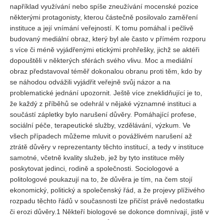
například využívání nebo spíše zneužívání mocenské pozice
některými protagonisty, kterou částečně posilovalo zaměření
instituce a její vnímání veřejností. K tomu pomáhal i pečlivě
budovaný mediální obraz, který byl ale často v přímém rozporu
s více či méně vyjádřenými etickými prohřešky, jichž se aktéři
dopouštěli v některých sférách svého vlivu. Moc a mediální
obraz představoval téměř dokonalou obranu proti těm, kdo by
se náhodou odvážili vyjádřit veřejně svůj názor a na
problematické jednání upozornit. Ještě více zneklidňující je to,
že každý z příběhů se odehrál v nějaké významné instituci a
součástí zápletky bylo narušení důvěry. Pomáhající profese,
sociální péče, terapeutické služby, vzdělávání, výzkum. Ve
všech případech můžeme mluvit o povážlivém narušení až
ztrátě důvěry v reprezentanty těchto institucí, a tedy v instituce
samotné, včetně kvality služeb, jež by tyto instituce měly
poskytovat jedinci, rodině a společnosti. Sociologové a
politologové poukazují na to, že důvěra je tím, na čem stojí
ekonomický, politický a společenský řád, a že projevy plíživého
rozpadu těchto řádů v současnosti lze přičíst právě nedostatku
či erozi důvěry.1 Někteří biologové se dokonce domnívají, jistě v