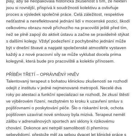
play, aby se neopakovala historická zkušenost s tím, že někteří
jsou si rovnější, přispívá k soudržnosti kolektivu a ovlivňuje
proces a výsledek společné práce. Celá záležitost, respektive
nešťastné a nereflektované jednání lidí v mocenské pozici, škodí
celkovému obrazu nově příchozího na pracovišti ještě před tím,
než se plně zapojí do aktivit ústavu a začne se pravidelně stýkat
s dalšími kolegy. Vždyť podezření z pochybného jednání může
být v dnešní štvavé a napjaté společenské atmosféře vystaven
každý a z nové pracovní síly se může vyklubat docela prima
kolegyně, která bude pro pracoviště a kolektiv přínosem.
PŘÍBĚH TŘETÍ – OPRÁVNĚNÝ HNĚV
Talentovaný terapeut s bohatou klinickou zkušeností se rozhodl
odejít z institutu v jedné nejmenované metropoli. Necelé dva
roky po atestaci a funkční specializaci se rozhodl, že zkusí štěstí
ve výběrovém řízení, nezbytném to kroku k uzavření smluv s
pojišťovnami o poskytování péče. Šlo o riskantní krok, ochota
pojišťoven uzavírat nové smlouvy byla mizivá. Terapeut neměl
zálibu v adrenalinových sportech ani sklony k rizikovému
chování. Dokonce ani netrpěl samolibostí či přemírou
sebevědomí, přestože měl za sebou dvacet let klinické práce s