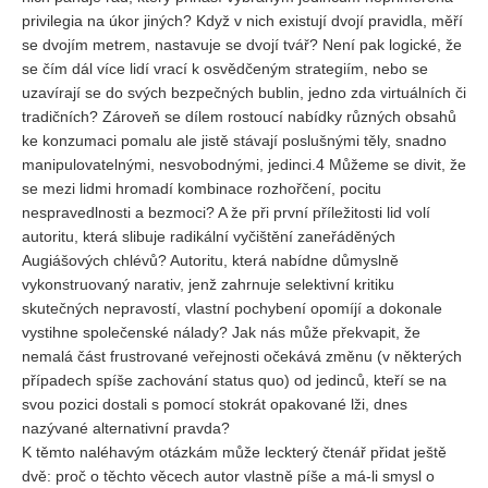
privilegia na úkor jiných? Když v nich existují dvojí pravidla, měří
se dvojím metrem, nastavuje se dvojí tvář? Není pak logické, že
se čím dál více lidí vrací k osvědčeným strategiím, nebo se
uzavírají se do svých bezpečných bublin, jedno zda virtuálních či
tradičních? Zároveň se dílem rostoucí nabídky různých obsahů
ke konzumaci pomalu ale jistě stávají poslušnými těly, snadno
manipulovatelnými, nesvobodnými, jedinci.4 Můžeme se divit, že
se mezi lidmi hromadí kombinace rozhořčení, pocitu
nespravedlnosti a bezmoci? A že při první příležitosti lid volí
autoritu, která slibuje radikální vyčištění zaneřáděných
Augiášových chlévů? Autoritu, která nabídne důmyslně
vykonstruovaný narativ, jenž zahrnuje selektivní kritiku
skutečných nepravostí, vlastní pochybení opomíjí a dokonale
vystihne společenské nálady? Jak nás může překvapit, že
nemalá část frustrované veřejnosti očekává změnu (v některých
případech spíše zachování status quo) od jedinců, kteří se na
svou pozici dostali s pomocí stokrát opakované lži, dnes
nazývané alternativní pravda?
K těmto naléhavým otázkám může leckterý čtenář přidat ještě
dvě: proč o těchto věcech autor vlastně píše a má-li smysl o