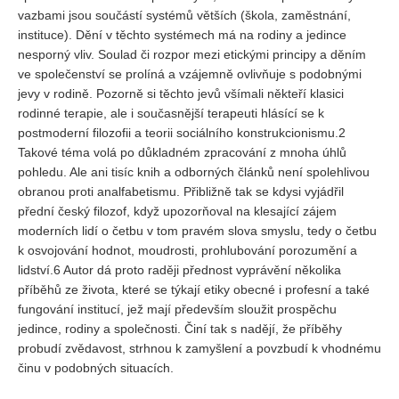
vazbami jsou součástí systémů větších (škola, zaměstnání,
instituce). Dění v těchto systémech má na rodiny a jedince
REDAKCE
nesporný vliv. Soulad či rozpor mezi etickými principy a děním
Pokyny pro autory
ve společenství se prolíná a vzájemně ovlivňuje s podobnými
jevy v rodině. Pozorně si těchto jevů všímali někteří klasici
ARCHIV
rodinné terapie, ale i současnější terapeuti hlásící se k
postmoderní filozofii a teorii sociálního konstrukcionismu.2
Takové téma volá po důkladném zpracování z mnoha úhlů
pohledu. Ale ani tisíc knih a odborných článků není spolehlivou
obranou proti analfabetismu. Přibližně tak se kdysi vyjádřil
přední český filozof, když upozorňoval na klesající zájem
moderních lidí o četbu v tom pravém slova smyslu, tedy o četbu
k osvojování hodnot, moudrosti, prohlubování porozumění a
lidství.6 Autor dá proto raději přednost vyprávění několika
příběhů ze života, které se týkají etiky obecné i profesní a také
fungování institucí, jež mají především sloužit prospěchu
jedince, rodiny a společnosti. Činí tak s nadějí, že příběhy
probudí zvědavost, strhnou k zamyšlení a povzbudí k vhodnému
činu v podobných situacích.