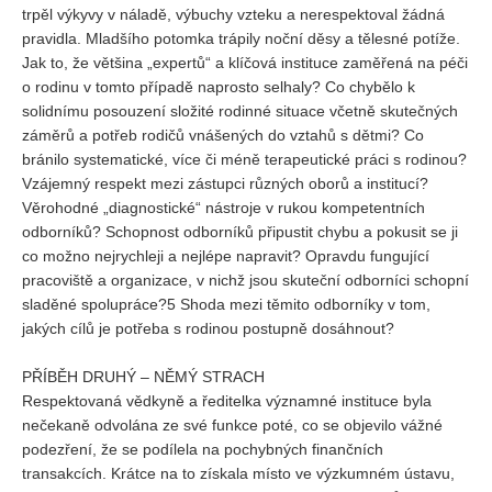
trpěl výkyvy v náladě, výbuchy vzteku a nerespektoval žádná
pravidla. Mladšího potomka trápily noční děsy a tělesné potíže.
Jak to, že většina „expertů“ a klíčová instituce zaměřená na péči
o rodinu v tomto případě naprosto selhaly? Co chybělo k
solidnímu posouzení složité rodinné situace včetně skutečných
záměrů a potřeb rodičů vnášených do vztahů s dětmi? Co
bránilo systematické, více či méně terapeutické práci s rodinou?
Vzájemný respekt mezi zástupci různých oborů a institucí?
Věrohodné „diagnostické“ nástroje v rukou kompetentních
odborníků? Schopnost odborníků připustit chybu a pokusit se ji
co možno nejrychleji a nejlépe napravit? Opravdu fungující
pracoviště a organizace, v nichž jsou skuteční odborníci schopní
sladěné spolupráce?5 Shoda mezi těmito odborníky v tom,
jakých cílů je potřeba s rodinou postupně dosáhnout?
PŘÍBĚH DRUHÝ – NĚMÝ STRACH
Respektovaná vědkyně a ředitelka významné instituce byla
nečekaně odvolána ze své funkce poté, co se objevilo vážné
podezření, že se podílela na pochybných finančních
transakcích. Krátce na to získala místo ve výzkumném ústavu,