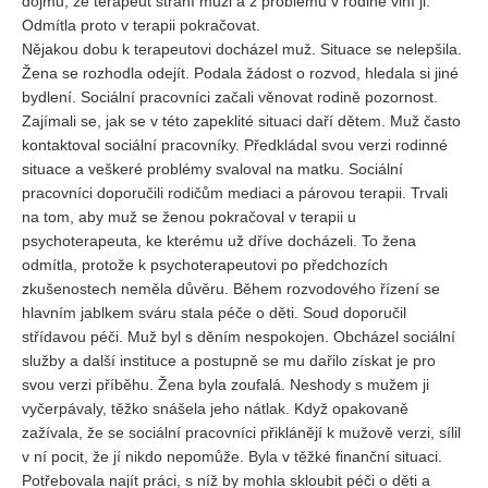
dojmu, že terapeut straní muži a z problémů v rodině viní ji.
Odmítla proto v terapii pokračovat.
Nějakou dobu k terapeutovi docházel muž. Situace se nelepšila.
Žena se rozhodla odejít. Podala žádost o rozvod, hledala si jiné
bydlení. Sociální pracovníci začali věnovat rodině pozornost.
Zajímali se, jak se v této zapeklité situaci daří dětem. Muž často
kontaktoval sociální pracovníky. Předkládal svou verzi rodinné
situace a veškeré problémy svaloval na matku. Sociální
pracovníci doporučili rodičům mediaci a párovou terapii. Trvali
na tom, aby muž se ženou pokračoval v terapii u
psychoterapeuta, ke kterému už dříve docházeli. To žena
odmítla, protože k psychoterapeutovi po předchozích
zkušenostech neměla důvěru. Během rozvodového řízení se
hlavním jablkem sváru stala péče o děti. Soud doporučil
střídavou péči. Muž byl s děním nespokojen. Obcházel sociální
služby a další instituce a postupně se mu dařilo získat je pro
svou verzi příběhu. Žena byla zoufalá. Neshody s mužem ji
vyčerpávaly, těžko snášela jeho nátlak. Když opakovaně
zažívala, že se sociální pracovníci přiklánějí k mužově verzi, sílil
v ní pocit, že jí nikdo nepomůže. Byla v těžké finanční situaci.
Potřebovala najít práci, s níž by mohla skloubit péči o děti a