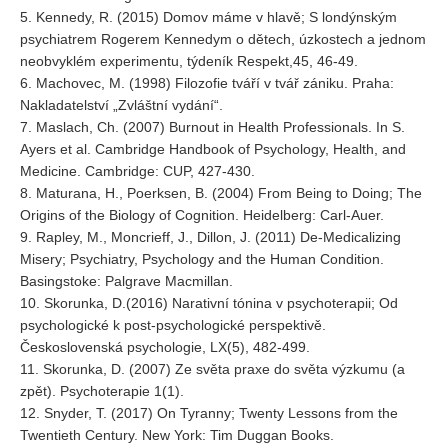
5. Kennedy, R. (2015) Domov máme v hlavě; S londýnským
psychiatrem Rogerem Kennedym o dětech, úzkostech a jednom
neobvyklém experimentu, týdeník Respekt,45, 46-49.
6. Machovec, M. (1998) Filozofie tváří v tvář zániku. Praha:
Nakladatelství „Zvláštní vydání“.
7. Maslach, Ch. (2007) Burnout in Health Professionals. In S.
Ayers et al. Cambridge Handbook of Psychology, Health, and
Medicine. Cambridge: CUP, 427-430.
8. Maturana, H., Poerksen, B. (2004) From Being to Doing; The
Origins of the Biology of Cognition. Heidelberg: Carl-Auer.
9. Rapley, M., Moncrieff, J., Dillon, J. (2011) De-Medicalizing
Misery; Psychiatry, Psychology and the Human Condition.
Basingstoke: Palgrave Macmillan.
10. Skorunka, D.(2016) Narativní tónina v psychoterapii; Od
psychologické k post-psychologické perspektivě.
Československá psychologie, LX(5), 482-499.
11. Skorunka, D. (2007) Ze světa praxe do světa výzkumu (a
zpět). Psychoterapie 1(1).
12. Snyder, T. (2017) On Tyranny; Twenty Lessons from the
Twentieth Century. New York: Tim Duggan Books.