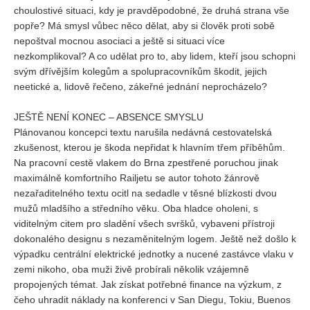
choulostivé situaci, kdy je pravděpodobné, že druhá strana vše
popře? Má smysl vůbec něco dělat, aby si člověk proti sobě
nepoštval mocnou asociaci a ještě si situaci více
nezkomplikoval? A co udělat pro to, aby lidem, kteří jsou schopni
svým dřívějším kolegům a spolupracovníkům škodit, jejich
neetické a, lidově řečeno, zákeřné jednání neprocházelo?
JEŠTĚ NENÍ KONEC – ABSENCE SMYSLU
Plánovanou koncepci textu narušila nedávná cestovatelská
zkušenost, kterou je škoda nepřidat k hlavním třem příběhům.
Na pracovní cestě vlakem do Brna zpestřené poruchou jinak
maximálně komfortního Railjetu se autor tohoto žánrově
nezařaditelného textu ocitl na sedadle v těsné blízkosti dvou
mužů mladšího a středního věku. Oba hladce oholeni, s
viditelným citem pro sladění všech svršků, vybaveni přístroji
dokonalého designu s nezaměnitelným logem. Ještě než došlo k
výpadku centrální elektrické jednotky a nucené zastávce vlaku v
zemi nikoho, oba muži živě probírali několik vzájemně
propojených témat. Jak získat potřebné finance na výzkum, z
čeho uhradit náklady na konferenci v San Diegu, Tokiu, Buenos