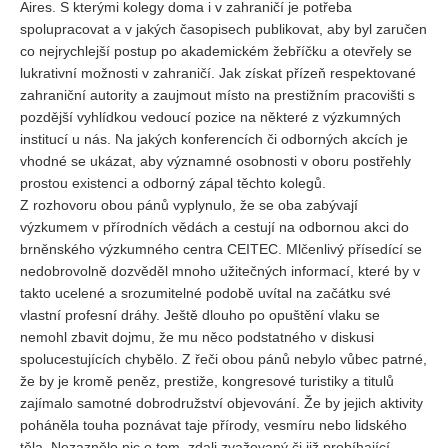
Aires. S kterými kolegy doma i v zahraničí je potřeba
spolupracovat a v jakých časopisech publikovat, aby byl zaručen
co nejrychlejší postup po akademickém žebříčku a otevřely se
lukrativní možnosti v zahraničí. Jak získat přízeň respektované
zahraniční autority a zaujmout místo na prestižním pracovišti s
pozdější vyhlídkou vedoucí pozice na některé z výzkumných
institucí u nás. Na jakých konferencích či odborných akcích je
vhodné se ukázat, aby významné osobnosti v oboru postřehly
prostou existenci a odborný zápal těchto kolegů.
Z rozhovoru obou pánů vyplynulo, že se oba zabývají
výzkumem v přírodních vědách a cestují na odbornou akci do
brněnského výzkumného centra CEITEC. Mlčenlivý přísedící se
nedobrovolně dozvěděl mnoho užitečných informací, které by v
takto ucelené a srozumitelné podobě uvítal na začátku své
vlastní profesní dráhy. Ještě dlouho po opuštění vlaku se
nemohl zbavit dojmu, že mu něco podstatného v diskusi
spolucestujících chybělo. Z řeči obou pánů nebylo vůbec patrné,
že by je kromě peněz, prestiže, kongresové turistiky a titulů
zajímalo samotné dobrodružství objevování. Že by jejich aktivity
poháněla touha poznávat taje přírody, vesmíru nebo lidského
těla. Nezaznělo nic o tom, zdali zvažovaný či již probíhající