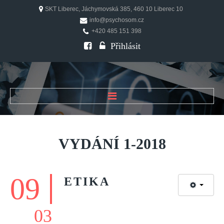
SKT Liberec, Jáchymovská 385, 460 10 Liberec 10
info@psychosom.cz
+420 485 151 398
Přihlásit
ÚVOD
O ČASOPISU
VYDÁNÍ
1-2018
Historie
Redakční rada
09
ETIKA
FAQ
Doporučení
03
PSYCHOSOM