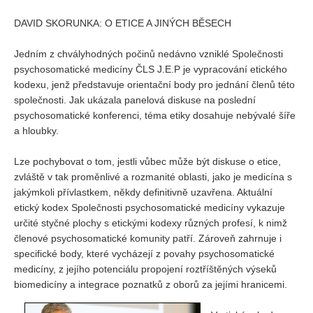
Vydání 1/ 2026
DAVID SKORUNKA: O ETICE A JINÝCH BĚSECH
Vydání 3/ 2025
Vydání 2/ 2025
Jedním z chvályhodných počinů nedávno vzniklé Společnosti
psychosomatické medicíny ČLS J.E.P je vypracování etického
Vydání 1/ 2025
kodexu, jenž představuje orientační body pro jednání členů této
Vydání 3-4/ 2024
společnosti. Jak ukázala panelová diskuse na poslední
psychosomatické konferenci, téma etiky dosahuje nebývalé šíře
Vydání 1-2/ 2024
a hloubky.
Vydání 3-4/ 2023
Lze pochybovat o tom, jestli vůbec může být diskuse o etice,
Vydání 1-2/ 2023
zvláště v tak proměnlivé a rozmanité oblasti, jako je medicína s
Vydání 1-2/ 2022
jakýmkoli přívlastkem, někdy definitivně uzavřena. Aktuální
etický kodex Společnosti psychosomatické medicíny vykazuje
Vydání 3-4/ 2022
určité styčné plochy s etickými kodexy různých profesí, k nimž
Vydání 3-4/ 2021
členové psychosomatické komunity patří. Zároveň zahrnuje i
specifické body, které vycházejí z povahy psychosomatické
Vydání 2/ 2021
medicíny, z jejího potenciálu propojení roztříštěných výseků
Vydání 1/ 2021
biomedicíny a integrace poznatků z oborů za jejími hranicemi.
Vydání 3-4/ 2020