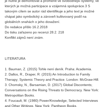
je nutné je demontovat a proměnit ve svobodnější systémy, ve
kterých je možná participace a vzájemná spolupráce.3 S
takovým cílem se autor rád identifikuje a jeho text je možné
chápat jako symbolický a zároveň kultivovaný podíl na
globálních snahách o jeho dosažení.
Do redakce přišlo 16.2.2018
Do tisku zařazeno po recenzi 28.2. 218
Konflikt zájmů není znám.
LITERATURA
1. Bauman, Z. (2015) Tohle není deník. Praha: Academia.
2. Dallos, R., Draper, R. (2015) An Introduction to Family
Therapy; Systemic Theory and Practice. London: McGraw-Hill.
3. Chomsky, N., Barsamian, D. (2017) Global Discontents;
Conversations on the Rising Threats to Democracy. New York:
Metropolitan Books.
4. Foucault, M. (1980) Power/Knowledge; Selected Interviews
and Other Writings. New York: Pantheon Books.