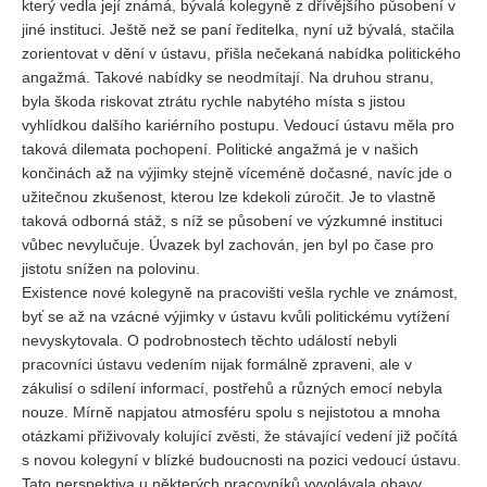
který vedla její známá, bývalá kolegyně z dřívějšího působení v
jiné instituci. Ještě než se paní ředitelka, nyní už bývalá, stačila
zorientovat v dění v ústavu, přišla nečekaná nabídka politického
angažmá. Takové nabídky se neodmítají. Na druhou stranu,
byla škoda riskovat ztrátu rychle nabytého místa s jistou
vyhlídkou dalšího kariérního postupu. Vedoucí ústavu měla pro
taková dilemata pochopení. Politické angažmá je v našich
končinách až na výjimky stejně víceméně dočasné, navíc jde o
užitečnou zkušenost, kterou lze kdekoli zúročit. Je to vlastně
taková odborná stáž, s níž se působení ve výzkumné instituci
vůbec nevylučuje. Úvazek byl zachován, jen byl po čase pro
jistotu snížen na polovinu.
Existence nové kolegyně na pracovišti vešla rychle ve známost,
byť se až na vzácné výjimky v ústavu kvůli politickému vytížení
nevyskytovala. O podrobnostech těchto událostí nebyli
pracovníci ústavu vedením nijak formálně zpraveni, ale v
zákulisí o sdílení informací, postřehů a různých emocí nebyla
nouze. Mírně napjatou atmosféru spolu s nejistotou a mnoha
otázkami přiživovaly kolující zvěsti, že stávající vedení již počítá
s novou kolegyní v blízké budoucnosti na pozici vedoucí ústavu.
Tato perspektiva u některých pracovníků vyvolávala obavy.