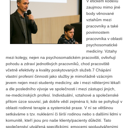
V etickém kodexu
Vydání 1-2/ 2020
zaujmou mimo jiné
Vydání 3-4/ 2019
body věnované
vztahům mezi
Vydání 1-2/ 2019
pracovníky a také
Vydání 4/2018
povinnostem
pracovníka v oblasti
Vydání 2-3/2018
psychosomatické
Vydání 1-2018
medicíny. Vztahy
mezi kolegy, nejen na psychosomatickém pracovišti, ovlivňují
Vydání 4-2017
pohodu a zdraví jednotlivých pracovníků, chod pracoviště
Vydání 3-2017
včetně efektivity a kvality poskytovaných služeb.7 Chápání
vlastní profesní činnosti jako služby je mimořádně vzácným
Vydání 2-2017
jevem nejen mezi studenty medicíny, ale i mezi některými lékaři
Vydání 1-2017
a dle posledního vývoje ve společnosti i mezi zástupci jiných,
Vydání 4-2016
ne-medicínských profesí. Individuální, vztahové a společenské
přitom úzce souvisí, jak dobře vědí zejména ti, kdo se pohybují v
Archiv
oblasti rodinné terapie a systemické praxe. V ní se většinou
setkáváme s tzv. nukleární či širší rodinou nebo s dalšími lidmi v
EDITOŘI
komunitě, kteří jsou pro naše klienty/pacienty důležití. Tato
společenství utvářená specifickými, emocemi spoluutvářenými
BLOG