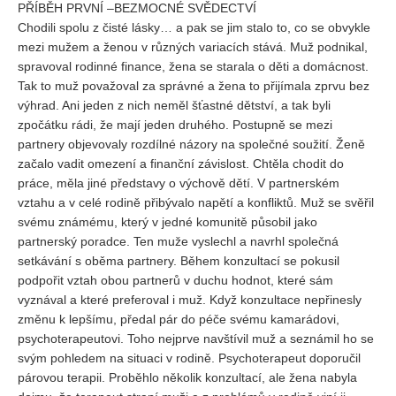
PŘÍBĚH PRVNÍ –BEZMOCNÉ SVĚDECTVÍ
Chodili spolu z čisté lásky… a pak se jim stalo to, co se obvykle
mezi mužem a ženou v různých variacích stává. Muž podnikal,
spravoval rodinné finance, žena se starala o děti a domácnost.
Tak to muž považoval za správné a žena to přijímala zprvu bez
výhrad. Ani jeden z nich neměl šťastné dětství, a tak byli
zpočátku rádi, že mají jeden druhého. Postupně se mezi
partnery objevovaly rozdílné názory na společné soužití. Ženě
začalo vadit omezení a finanční závislost. Chtěla chodit do
práce, měla jiné představy o výchově dětí. V partnerském
vztahu a v celé rodině přibývalo napětí a konfliktů. Muž se svěřil
svému známému, který v jedné komunitě působil jako
partnerský poradce. Ten muže vyslechl a navrhl společná
setkávání s oběma partnery. Během konzultací se pokusil
podpořit vztah obou partnerů v duchu hodnot, které sám
vyznával a které preferoval i muž. Když konzultace nepřinesly
změnu k lepšímu, předal pár do péče svému kamarádovi,
psychoterapeutovi. Toho nejprve navštívil muž a seznámil ho se
svým pohledem na situaci v rodině. Psychoterapeut doporučil
párovou terapii. Proběhlo několik konzultací, ale žena nabyla