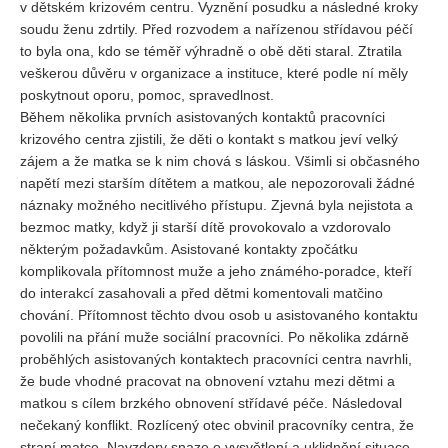
v dětském krizovém centru. Vyznění posudku a následné kroky
soudu ženu zdrtily. Před rozvodem a nařízenou střídavou péčí
to byla ona, kdo se téměř výhradně o obě děti staral. Ztratila
veškerou důvěru v organizace a instituce, které podle ní měly
poskytnout oporu, pomoc, spravedlnost.
Během několika prvních asistovaných kontaktů pracovníci
krizového centra zjistili, že děti o kontakt s matkou jeví velký
zájem a že matka se k nim chová s láskou. Všimli si občasného
napětí mezi starším dítětem a matkou, ale nepozorovali žádné
náznaky možného necitlivého přístupu. Zjevná byla nejistota a
bezmoc matky, když ji starší dítě provokovalo a vzdorovalo
některým požadavkům. Asistované kontakty zpočátku
komplikovala přítomnost muže a jeho známého-poradce, kteří
do interakcí zasahovali a před dětmi komentovali matčino
chování. Přítomnost těchto dvou osob u asistovaného kontaktu
povolili na přání muže sociální pracovníci. Po několika zdárně
proběhlých asistovaných kontaktech pracovníci centra navrhli,
že bude vhodné pracovat na obnovení vztahu mezi dětmi a
matkou s cílem brzkého obnovení střídavé péče. Následoval
nečekaný konflikt. Rozlícený otec obvinil pracovníky centra, že
straní matce. Navzdory snaze o vysvětlení a uklidnění situace