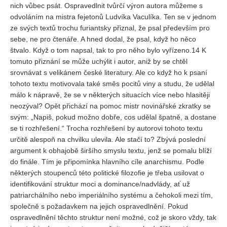
nich vůbec psát. Ospravedlnit tvůrčí výron autora můžeme s
odvoláním na mistra fejetonů Ludvíka Vaculíka. Ten se v jednom
ze svých textů trochu furiantsky přiznal, že psal především pro
sebe, ne pro čtenáře. A hned dodal, že psal, když ho něco
štvalo. Když o tom napsal, tak to pro něho bylo vyřízeno.14 K
tomuto přiznání se může uchýlit i autor, aniž by se chtěl
srovnávat s velikánem české literatury. Ale co když ho k psaní
tohoto textu motivovala také směs pocitů viny a studu, že udělal
málo k nápravě, že se v některých situacích více nebo hlasitěji
neozýval? Opět přichází na pomoc mistr novinářské zkratky se
svým: „Napiš, pokud možno dobře, cos udělal špatně, a dostane
se ti rozhřešení.“ Trocha rozhřešení by autorovi tohoto textu
určitě alespoň na chvilku ulevila. Ale stačí to? Zbývá poslední
argument k obhajobě širšího smyslu textu, jenž se pomalu blíží
do finále. Tím je připomínka hlavního cíle anarchismu. Podle
některých stoupenců této politické filozofie je třeba usilovat o
identifikování struktur moci a dominance/nadvlády, ať už
patriarchálního nebo imperiálního systému a čehokoli mezi tím,
společně s požadavkem na jejich ospravedlnění. Pokud
ospravedlnění těchto struktur není možné, což je skoro vždy, tak