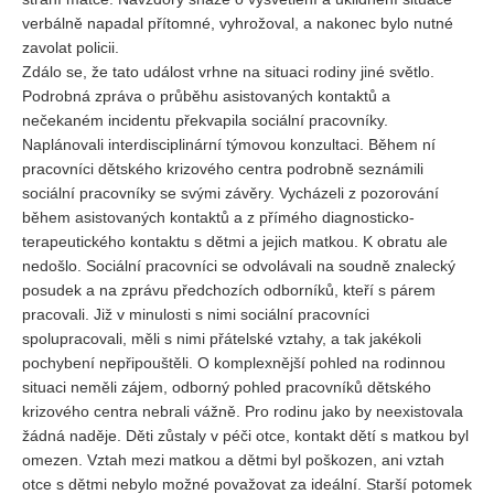
verbálně napadal přítomné, vyhrožoval, a nakonec bylo nutné
zavolat policii.
Zdálo se, že tato událost vrhne na situaci rodiny jiné světlo.
Podrobná zpráva o průběhu asistovaných kontaktů a
nečekaném incidentu překvapila sociální pracovníky.
Naplánovali interdisciplinární týmovou konzultaci. Během ní
pracovníci dětského krizového centra podrobně seznámili
sociální pracovníky se svými závěry. Vycházeli z pozorování
během asistovaných kontaktů a z přímého diagnosticko-
terapeutického kontaktu s dětmi a jejich matkou. K obratu ale
nedošlo. Sociální pracovníci se odvolávali na soudně znalecký
posudek a na zprávu předchozích odborníků, kteří s párem
pracovali. Již v minulosti s nimi sociální pracovníci
spolupracovali, měli s nimi přátelské vztahy, a tak jakékoli
pochybení nepřipouštěli. O komplexnější pohled na rodinnou
situaci neměli zájem, odborný pohled pracovníků dětského
krizového centra nebrali vážně. Pro rodinu jako by neexistovala
žádná naděje. Děti zůstaly v péči otce, kontakt dětí s matkou byl
omezen. Vztah mezi matkou a dětmi byl poškozen, ani vztah
otce s dětmi nebylo možné považovat za ideální. Starší potomek