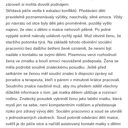
zároveň si mohla dovolit podnájem.
Střídavá péče vedla k eskalaci konfliktů. Předávání dětí
pravidelně poznamenávaly výčitky, naschvály, silné emoce. Vždy
po návratu od otce byly děti jako proměněné, později vyšlo
najevo, že otec s dětmi o matce nehovoří pěkně. Po jedné
vypjaté scéně nabraly události rychlý spád. Muž obvinil ženu, že
staršího potomka týrá. Na základě tohoto obvinění sociální
pracovníci bez dalšího šetření ženě oznámili, že nesmí být
nadále v kontaktu se svými dětmi. Písemnou verzi rozhodnutí
žena ve zmatku a bouři emocí neuváženě podepsala. Žena se
měla podrobit soudně znaleckému posudku. Ještě před
setkáním se ženou měl soudní znalec k dispozici zprávy od
poradce a terapeuta, kteří s párem v minulosti krátce pracovali.
Soudního znalce navštívil muž, aby mu předem sdělil všechny
důležité informace o tom, jak matka dětem ubližuje a rozvrací
rodinu. Znalecký posudek vykreslil ženu jako labilní matku, která
myslí jen na sebe, není kompetentním rodičem a představuje
riziko pro zdravý vývoj dětí. Sociální pracovníci a soud se utvrdili
v jednostranných závěrech. Soud potvrdil odebrání dětí matce,
svěřil je do péče otce a nařídil asistovaný kontakt matky s dětmi