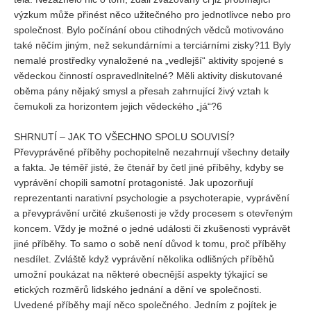
výzkum může přinést něco užitečného pro jednotlivce nebo pro
společnost. Bylo počínání obou ctihodných vědců motivováno
také něčím jiným, než sekundárními a terciárními zisky?11 Byly
nemalé prostředky vynaložené na „vedlejší“ aktivity spojené s
vědeckou činností ospravedlnitelné? Měli aktivity diskutované
oběma pány nějaký smysl a přesah zahrnující živý vztah k
čemukoli za horizontem jejich vědeckého „já“?6
SHRNUTÍ – JAK TO VŠECHNO SPOLU SOUVISÍ?
Převyprávěné příběhy pochopitelně nezahrnují všechny detaily
a fakta. Je téměř jisté, že čtenář by četl jiné příběhy, kdyby se
vyprávění chopili samotní protagonisté. Jak upozorňují
reprezentanti narativní psychologie a psychoterapie, vyprávění
a převyprávění určité zkušenosti je vždy procesem s otevřeným
koncem. Vždy je možné o jedné události či zkušenosti vyprávět
jiné příběhy. To samo o sobě není důvod k tomu, proč příběhy
nesdílet. Zvláště když vyprávění několika odlišných příběhů
umožní poukázat na některé obecnější aspekty týkající se
etických rozměrů lidského jednání a dění ve společnosti.
Uvedené příběhy mají něco společného. Jedním z pojítek je