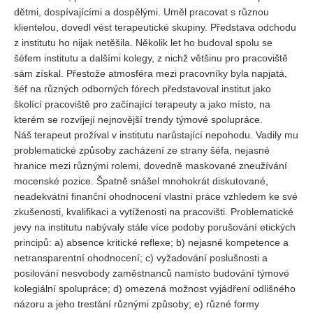
dětmi, dospívajícími a dospělými. Uměl pracovat s různou
klientelou, dovedl vést terapeutické skupiny. Představa odchodu
z institutu ho nijak netěšila. Několik let ho budoval spolu se
šéfem institutu a dalšími kolegy, z nichž většinu pro pracoviště
sám získal. Přestože atmosféra mezi pracovníky byla napjatá,
šéf na různých odborných fórech představoval institut jako
školící pracoviště pro začínající terapeuty a jako místo, na
kterém se rozvíjejí nejnovější trendy týmové spolupráce.
Náš terapeut prožíval v institutu narůstající nepohodu. Vadily mu
problematické způsoby zacházení ze strany šéfa, nejasné
hranice mezi různými rolemi, dovedně maskované zneužívání
mocenské pozice. Špatně snášel mnohokrát diskutované,
neadekvátní finanční ohodnocení vlastní práce vzhledem ke své
zkušenosti, kvalifikaci a vytíženosti na pracovišti. Problematické
jevy na institutu nabývaly stále více podoby porušování etických
principů: a) absence kritické reflexe; b) nejasné kompetence a
netransparentní ohodnocení; c) vyžadování poslušnosti a
posilování nesvobody zaměstnanců namísto budování týmové
kolegiální spolupráce; d) omezená možnost vyjádření odlišného
názoru a jeho trestání různými způsoby; e) různé formy