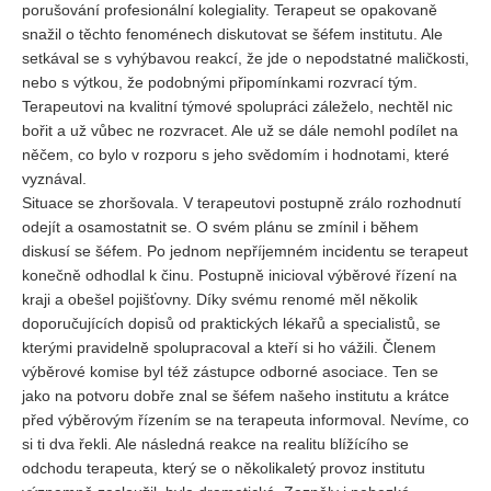
porušování profesionální kolegiality. Terapeut se opakovaně
snažil o těchto fenoménech diskutovat se šéfem institutu. Ale
setkával se s vyhýbavou reakcí, že jde o nepodstatné maličkosti,
nebo s výtkou, že podobnými připomínkami rozvrací tým.
Terapeutovi na kvalitní týmové spolupráci záleželo, nechtěl nic
bořit a už vůbec ne rozvracet. Ale už se dále nemohl podílet na
něčem, co bylo v rozporu s jeho svědomím i hodnotami, které
vyznával.
Situace se zhoršovala. V terapeutovi postupně zrálo rozhodnutí
odejít a osamostatnit se. O svém plánu se zmínil i během
diskusí se šéfem. Po jednom nepříjemném incidentu se terapeut
konečně odhodlal k činu. Postupně inicioval výběrové řízení na
kraji a obešel pojišťovny. Díky svému renomé měl několik
doporučujících dopisů od praktických lékařů a specialistů, se
kterými pravidelně spolupracoval a kteří si ho vážili. Členem
výběrové komise byl též zástupce odborné asociace. Ten se
jako na potvoru dobře znal se šéfem našeho institutu a krátce
před výběrovým řízením se na terapeuta informoval. Nevíme, co
si ti dva řekli. Ale následná reakce na realitu blížícího se
odchodu terapeuta, který se o několikaletý provoz institutu