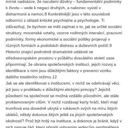
mírné nadsázce, že narušení důvěry – fundamentální podmínky
k životu – vede k negaci druhých, a nakonec vyústí v
disharmonii a nemoc.8 Konkrétnější jsou v této souvislosti
odborníci z oblasti kritické psychiatrie a psychologie. Ti
zdůrazňují, že bychom se měli zajímat o to, jak se určité sociální
struktury, mocenské vztahy, vzorce rodinných interakcí, pracovní
podmínky, formy ekonomické a sociální politiky projevují v
různých formách a podobách distresu a duševních potíží.9
Historici znající podrobně dramatické události ve
středoevropském prostoru v průběhu dvacátého století zase
připomínají, že obrana společenských institucí, jejich rozvoj a
identifikace s nimi jsou důležitými faktory v prevenci vzniku
dalšího totalitního režimu.12
Jak se ale identifikovat s institucemi, v nichž se odehrávají věci,
jež jsou v protikladu s důležitými etickými principy? Jejichž
působení na společnost se možná vzdálilo původním, ale stále
proklamovaným cílům. V nichž rozdávají karty hráči, kteří mají
trumfová esa dovedně ukrytá v rukávech svých na míru šitých
obleků, někdy dokonce šitých ještě za jiných společenských
okolností? Proč být hrdý na instituce, a dokonce je bránit, když v
nich panuje řád, který přináší vybraným jedincům nepřiměřená