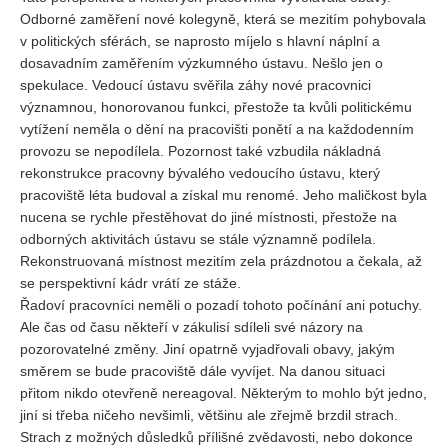
Odborné zaměření nové kolegyně, která se mezitím pohybovala
v politických sférách, se naprosto míjelo s hlavní náplní a
dosavadním zaměřením výzkumného ústavu. Nešlo jen o
spekulace. Vedoucí ústavu svěřila záhy nové pracovnici
významnou, honorovanou funkci, přestože ta kvůli politickému
vytížení neměla o dění na pracovišti ponětí a na každodenním
provozu se nepodílela. Pozornost také vzbudila nákladná
rekonstrukce pracovny bývalého vedoucího ústavu, který
pracoviště léta budoval a získal mu renomé. Jeho maličkost byla
nucena se rychle přestěhovat do jiné místnosti, přestože na
odborných aktivitách ústavu se stále významně podílela.
Rekonstruovaná místnost mezitím zela prázdnotou a čekala, až
se perspektivní kádr vrátí ze stáže.
Řadoví pracovníci neměli o pozadí tohoto počínání ani potuchy.
Ale čas od času někteří v zákulisí sdíleli své názory na
pozorovatelné změny. Jiní opatrně vyjadřovali obavy, jakým
směrem se bude pracoviště dále vyvíjet. Na danou situaci
přitom nikdo otevřeně nereagoval. Některým to mohlo být jedno,
jiní si třeba ničeho nevšimli, většinu ale zřejmě brzdil strach.
Strach z možných důsledků přílišné zvědavosti, nebo dokonce