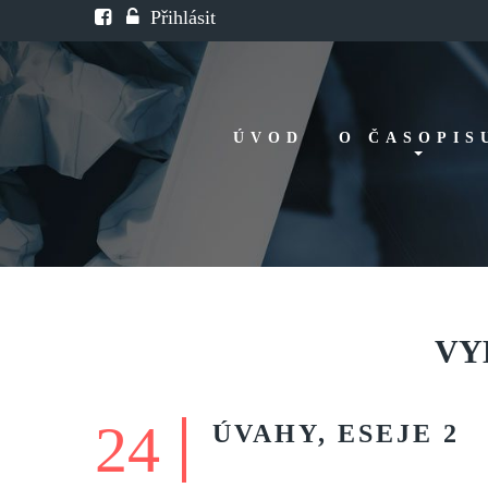
Přihlásit
ÚVOD
O ČASOPIS
Historie
Redakční rada
FAQ
Doporučení
VY
24
ÚVAHY,
ESEJE
2