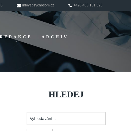
10
info@psychosom.cz
+420 485 151 398
REDAKCE
ARCHIV
Pokyny pro
autory
HLEDEJ
Vyhledávání...