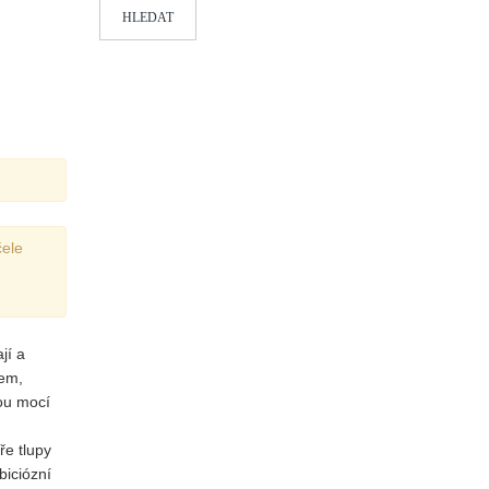
HLEDAT
čele
jí a
dem,
ou mocí
ře tlupy
biciózní