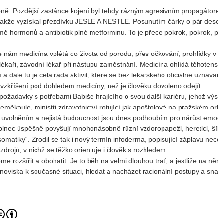
bně. Pozdější zastánce kojení byl tehdy rázným agresivním propagáto
h, takže vyzískal přezdívku JESLE A NESTLÉ. Posunutím čárky o pár dese
omě hormonů a antibiotik plné metforminu. To je přece pokrok, pokrok, 
se nám medicína vplétá do života od porodu, přes očkování, prohlídky 
í lékaři, závodní lékař při nástupu zaměstnání. Medicína ohlídá těhotenst
 a dále tu je celá řada aktivit, které se bez lékařského oficiálně uznáv
vzkříšení pod dohledem medicíny, než je člověku dovoleno odejít.
 požadavky s potřebami Babiše hrajícího o svou další kariéru, jehož v
měkoule, ministři zdravotnictví rotující jak apoštolové na pražském orlo
ím uvolněním a nejistá budoucnost jsou dnes podhoubím pro nárůst emo
binec úspěšně povyšují mnohonásobně různí vzdoropapeži, heretici, ší
somatiky“. Zrodil se tak i nový termín infoderma, popisující záplavu ne
drojů, v nichž se těžko orientuje i člověk s rozhledem.
eme rozšířit a obohatit. Je to běh na velmi dlouhou trať, a jestliže na n
anoviska k současné situaci, hledat a nacházet racionální postupy a snad