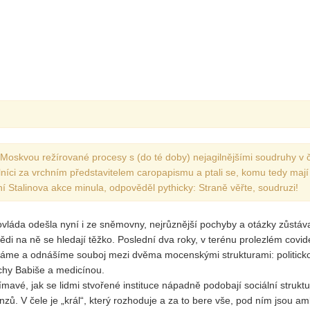
Vydání 3-4/ 2022
Vydání 3-4/ 2021
Vydání 2/ 2021
Vydání 1/ 2021
Vydání 3-4/ 2020
Vydání 1-2/ 2020
Vydání 3-4/ 2019
 Moskvou režírované procesy s (do té doby) nejagilnějšími soudruhy v 
Vydání 1-2/ 2019
níci za vrchním představitelem caropapismu a ptali se, komu tedy mají
ní Stalinova akce minula, odpověděl pythicky: Straně věřte, soudruzi!
Vydání 4/2018
Vydání 2-3/2018
vláda odešla nyní i ze sněmovny, nejrůznější pochyby a otázky zůstáva
Vydání 1-2018
di na ně se hledají těžko. Poslední dva roky, v terénu prolezlém covi
váme a odnášíme souboj mezi dvěma mocenskými strukturami: politick
Vydání 4-2017
rchy Babiše a medicínou.
Vydání 3-2017
ímavé, jak se lidmi stvořené instituce nápadně podobají sociální struktu
zů. V čele je „král“, který rozhoduje a za to bere vše, pod ním jsou am
Vydání 2-2017