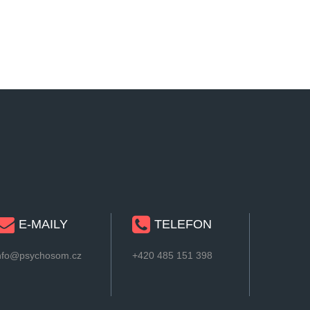
E-MAILY
TELEFON
nfo@psychosom.cz
+420 485 151 398