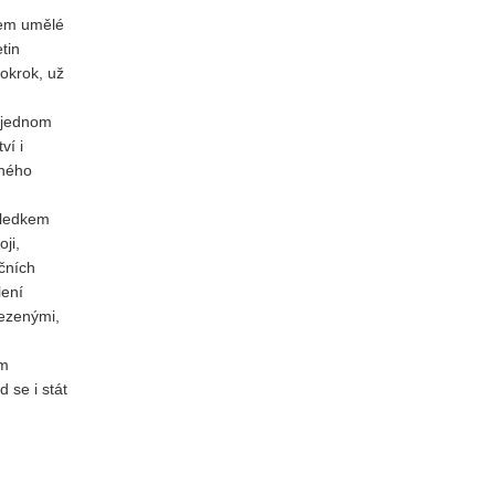
rem umělé
tin
pokrok, už
v jednom
ví i
aného
ýsledkem
ji,
čních
lení
cezenými,
ěm
 se i stát