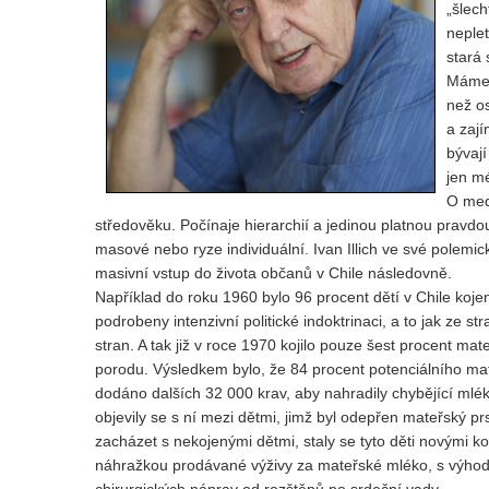
„šlech
neple
stará
Máme r
než os
a zají
bývají
jen m
O medi
středověku. Počínaje hierarchií a jedinou platnou pravdo
masové nebo ryze individuální. Ivan Illich ve své polemi
masivní vstup do života občanů v Chile následovně.
Například do roku 1960 bylo 96 procent dětí v Chile koj
podrobeny intenzivní politické indoktrinaci, a to jak ze 
stran. A tak již v roce 1970 kojilo pouze šest procent mat
porodu. Výsledkem bylo, že 84 procent potenciálního ma
dodáno dalších 32 000 krav, aby nahradily chybějící mlé
objevily se s ní mezi dětmi, jimž byl odepřen mateřský p
zacházet s nekojenými dětmi, staly se tyto děti novými ko
náhražkou prodávané výživy za mateřské mléko, s výhoda