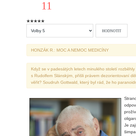
11
Hodnoťte
prosím
HONZÁK R.: MOC A NEMOC MEDICÍNY
Když se v padesátých letech minulého století rozběhly
s Rudolfem Slánským, přišli právem dezorientovaní děl
věřit? Soudruh Gottwald, který byl rád, že ho paranoid
Strano
odpově
proží
oliga
Je zaj
šimpan