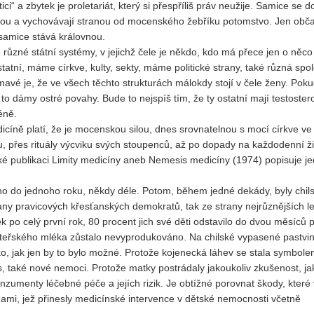
tici“ a zbytek je proletariát, který si přespříliš práv neužije. Samice se do
Vydání 1-2017
tou a vychovávají stranou od mocenského žebříku potomstvo. Jen obč
 samice stává královnou.
Vydání 4-2016
ůzné státní systémy, v jejichž čele je někdo, kdo má přece jen o něco
Archiv
tatní, máme církve, kulty, sekty, máme politické strany, také různá spo
mavé je, že ve všech těchto strukturách málokdy stojí v čele ženy. Pok
 to dámy ostré povahy. Bude to nejspíš tím, že ty ostatní mají testoste
éně.
cíně platí, že je mocenskou silou, dnes srovnatelnou s mocí církve ve
u, přes rituály výcviku svých stoupenců, až po dopady na každodenní ži
cké publikaci Limity medicíny aneb Nemesis medicíny (1974) popisuje j
eno do jednoho roku, někdy déle. Potom, během jedné dekády, byly chil
strany pravicových křesťanských demokratů, tak ze strany nejrůznějších l
ek po celý první rok, 80 procent jich své děti odstavilo do dvou měsíců 
teřského mléka zůstalo nevyprodukováno. Na chilské vypasené pastvin
ko, jak jen by to bylo možné. Protože kojenecká láhev se stala symbole
rs, také nové nemoci. Protože matky postrádaly jakoukoliv zkušenost, ja
nzumenty léčebné péče a jejích rizik. Je obtížné porovnat škody, které 
mi, jež přinesly medicínské intervence v dětské nemocnosti včetně