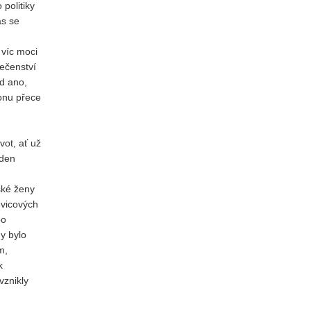
 politiky
as se
 víc moci
lečenství
ud ano,
ronu přece
vot, ať už
eden
ské ženy
evicových
po
y bylo
m,
k
vznikly