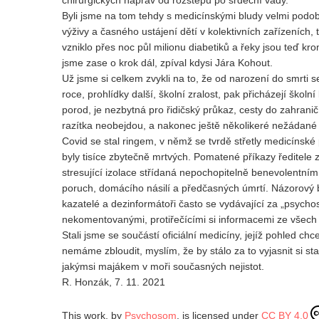
chirurgických náprav od rozštěpů po srdeční vady.
Byli jsme na tom tehdy s medicínskými bludy velmi podo
výživy a časného ustájení dětí v kolektivních zařízeníc
vzniklo přes noc půl milionu diabetiků a řeky jsou teď kr
jsme zase o krok dál, zpíval kdysi Jára Kohout.
Už jsme si celkem zvykli na to, že od narození do smrti 
roce, prohlídky další, školní zralost, pak přicházejí školn
porod, je nezbytná pro řidičský průkaz, cesty do zahraničí
razítka neobejdou, a nakonec ještě několikeré nežádané 
Covid se stal ringem, v němž se tvrdě střetly medicínské
byly tisíce zbytečně mrtvých. Pomatené příkazy ředitele ze
stresující izolace střídaná nepochopitelně benevolentn
poruch, domácího násilí a předčasných úmrtí. Názorový 
kazatelé a dezinformátoři často se vydávající za „psycho
nekomentovanými, protiřečícími si informacemi ze všech z
Stali jsme se součástí oficiální medicíny, jejíž pohled chc
nemáme zbloudit, myslím, že by stálo za to vyjasnit si st
jakýmsi majákem v moři současných nejistot.
R. Honzák, 7. 11. 2021
This work, by
Psychosom
, is licensed under
CC BY 4.0