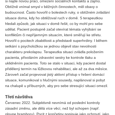
si najde novou práci, omezení sociálních kontaktů a zájmů.
Obtížně vnímal smysl v běžných činnostech, měl obavy o
budoucnost. Často hovořil o bolestech ruky, o obtížném zvládání
situace doma, kdy ho obtěžoval ruch v domě. S terapeutkou
hledali způsob, jak situaci v domě řešit, co by mohl pro sebe
udělat. Pacient postupně začal otevírat témata vyhýbání se
konfliktům či nepříjemným situacím, které směřují ke střetu.
Hovořil o pocitech zbabělosti a představě superhrdiny. I během
setkání s psycholožkou se jednou objevil stav nevolnosti
charakteru prekolapsu. Terapeutka situaci zvládla položením
pacienta, přivoláním zdravotní sestry ke kontrole tlaku a
uklidněním pacienta. Toto se stalo v situaci, kdy pacient dostal
přidělený termín na lůžkovou rehabilitaci, ale až za dva měsíce.
Zároveň začal projevovat jistý aktivní přístup v řešení domácí
situace, komunikoval s hlučnými sousedy, naplánoval si pobyt
na chalupě u příbuzných, aby pro sebe stresující situaci omezil.
Třetí návštěva
Červenec 2022. Subjektivně nevnímá od poslední kontroly
zásadní změnu, ale dělá více věcí, než byl schopen (např.
oloupe bramboru). Pocit z končetiny popisuje jako ochrnutí, jako