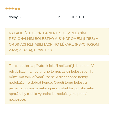
Vydání 1/ 2026
Hodnocení
Vydání 3/ 2025
uživatelů:
Hodnoťte
5
/
5
Vydání 2/ 2025
prosím
Vydání 1/ 2025
NATÁLIE ŠEBKOVÁ: PACIENT S KOMPLEXNÍM
Vydání 3-4/ 2024
REGIONÁLNÍM BOLESTIVÝM SYNDROMEM (KRBS) V
Vydání 1-2/ 2024
ORDINACI REHABILITAČNÍHO LÉKAŘE (PSYCHOSOM
2023; 21 (3-4), PP.99-109)
Vydání 3-4/ 2023
Vydání 1-2/ 2023
To, co pacienta přivádí k lékaři nejčastěji, je bolest. V
Vydání 1-2/ 2022
rehabilitační ambulanci je to nejčastěji bolest zad. Ta
Vydání 3-4/ 2022
může mít tolik důvodů, že se v diagnostice někdy
nedokážeme dobrat konce. Oproti tomu bolest u
Vydání 3-4/ 2021
pacienta po úrazu nebo operaci struktur pohybového
Vydání 2/ 2021
aparátu by mohla vypadat jednoduše jako prostá
nocicepce.
Vydání 1/ 2021
Vydání 3-4/ 2020