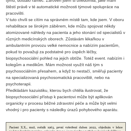
týmu, dostalo rámec. Zároveň jsem si uvědomila, jaké mám
štěstí právě v té automatické možnosti týmové spolupráce na
pracovišti.
V tuto chvíli se cítím na správném místě tam, kde jsem. V oboru
rehabilitace se širokým záběrem, kde můžu spojovat někdy
atomizované náhledy na pacienta a jeho stonání od specialistů v
různých medicínských oborech. Zůstávám lékařkou v
ambulantním provozu velké nemocnice a nabízím pacientům,
pokud to považuji za podstatné pro úspěch léčby,
biopsychosociální pohled na jejich obtíže. Totéž event. nabízím i
kolegům a medikům. Mám možnost využít náš tým s
psychosociálním přesahem, a když to nestačí, směřuji pacienty
na specializovaná psychosomatická pracoviště, nebo na
psychoterapii.
Předkládám kazuistiku, kterou bych chtěla ilustrovat, že
biopsychosociální přístup k pacientovi může být aplikován
organicky v procesu běžné zdravotní péče a může být velmi
vhodný i pro pacienty s následky úrazů pohybového aparátu.