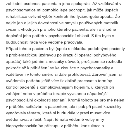
zohlednit osobnost pacienta a jeho spolupráci. Až vzdělávání v
psychosomatice mi pomohlo lépe pochopit, jak může úspěch
rehabilitace ovlivnit výběr konkrétního fyzio/ergoterapeuta. Že
nejde jen o jejich dovednosti ve smyslu používaných metodik
cvičení, vhodných pro toho kterého pacienta, ale i o vhodné
doplnění jeho potřeb v psychosociální oblasti. S tím bych v
budoucnosti ráda více vědomě pracovala.
Případ tohoto pacienta byl (spolu s několika podobnými pacienty
s problematickou úzdravou po úrazu či operaci pohybového
aparátu) také jedním z mozaiky důvodů, proč jsem se rozhodla
pokročit až k přihlášení se ke zkoušce z psychosomatiky a
vzdělávání v tomto směru si dále prohlubovat. Zároveň jsem si
uvědomila potřebu ještě více flexibilně pracovat s termíny
kontrol pacientů s komplikovanějším hojením, u kterých při
zahájení nebo v průběhu terapie vyvstanou nápadnější
psychosociální okolnosti stonání. Kromě tohoto se pro mě nejen
v průběhu setkávání s pacientem, ale i pak při psaní kazuistiky
vynořovala témata, která si budu dále v praxi muset více
uvědomovat a řešit. Např. témata vědomé volby míry
biopsychosociálního přístupu v průběhu konzultace s