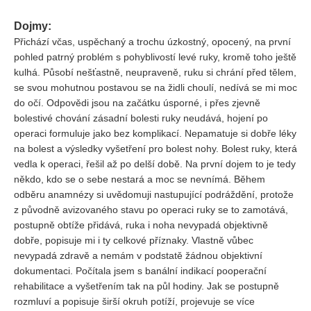
Dojmy:
Přichází včas, uspěchaný a trochu úzkostný, opocený, na první
pohled patrný problém s pohyblivostí levé ruky, kromě toho ještě
kulhá. Působí nešťastně, neupraveně, ruku si chrání před tělem,
se svou mohutnou postavou se na židli choulí, nedívá se mi moc
do očí. Odpovědi jsou na začátku úsporné, i přes zjevně
bolestivé chování zásadní bolesti ruky neudává, hojení po
operaci formuluje jako bez komplikací. Nepamatuje si dobře léky
na bolest a výsledky vyšetření pro bolest nohy. Bolest ruky, která
vedla k operaci, řešil až po delší době. Na první dojem to je tedy
někdo, kdo se o sebe nestará a moc se nevnímá. Během
odběru anamnézy si uvědomuji nastupující podráždění, protože
z původně avizovaného stavu po operaci ruky se to zamotává,
postupně obtíže přidává, ruka i noha nevypadá objektivně
dobře, popisuje mi i ty celkové příznaky. Vlastně vůbec
nevypadá zdravě a nemám v podstatě žádnou objektivní
dokumentaci. Počítala jsem s banální indikací pooperační
rehabilitace a vyšetřením tak na půl hodiny. Jak se postupně
rozmluví a popisuje širší okruh potíží, projevuje se více