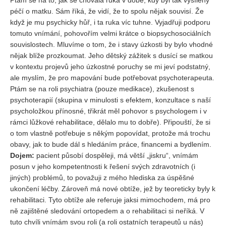
Ptám se na to, jak se chovala ruka v době, kdy byl tak vysílený
péčí o matku. Sám říká, že vidí, že to spolu nějak souvisí. Že
když je mu psychicky hůř, i ta ruka víc tuhne. Vyjadřuji podporu
tomuto vnímání, pohovořím velmi krátce o biopsychosociálních
souvislostech. Mluvíme o tom, že i stavy úzkosti by bylo vhodné
nějak blíže prozkoumat. Jeho dětský zážitek s dusící se matkou
v kontextu projevů jeho úzkostné poruchy se mi jeví podstatný,
ale myslím, že pro mapování bude potřebovat psychoterapeuta.
Ptám se na roli psychiatra (pouze medikace), zkušenost s
psychoterapií (skupina v minulosti s efektem, konzultace s naší
psycholožkou přínosné, třikrát měl pohovor s psychologem i v
rámci lůžkové rehabilitace, dělalo mu to dobře). Připouští, že si
o tom vlastně potřebuje s někým popovídat, protože má trochu
obavy, jak to bude dál s hledáním práce, financemi a bydlením.
Dojem:
pacient působí dospěleji, má větší „jiskru“, vnímám
posun v jeho kompetentnosti k řešení svých zdravotních (i
jiných) problémů, to považuji z mého hlediska za úspěšné
ukončení léčby. Zároveň má nové obtíže, jež by teoreticky byly k
rehabilitaci. Tyto obtíže ale referuje jaksi mimochodem, má pro
ně zajištěné sledování ortopedem a o rehabilitaci si neříká. V
tuto chvíli vnímám svou roli (a roli ostatních terapeutů u nás)