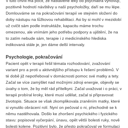
V tuto chvíli má pocit, že nastavené léky od psychiatra vyhovují,
pozitivně hodnotí návštěvy u naší psycholožky, daří se mu lépe.
Domlouváme se na pokračování terapií ve stejném složení do
doby nástupu na lůžkovou rehabilitaci. Asi by si mohl v mezidobí
už cvičit sám podle instruktáže, kapacitu máme trochu
omezenou, ale vnímám jeho potřebu podpory a ujištění, že na
to zatím nebude sám, terapie i z medicínského hlediska
indikovaná stále je, jen dáme delší intervaly.
Psychologie, pokračování
Pacient opět v terapii řešil témata rozhodování, zvažování
variant pro a proti u aktivnějšího přístupu k řešení problémů. V
té době již nepotřeboval v domácnosti pomoc své matky a tety.
Začal se více zamýšlet nad možnými zdroji energie, objevily se
úvahy o tom, že by měl rád přítelkyni. Začal uvažovat i o práci, v
terapii probíral kroky, které musí udělat, začal si připravovat
životopis. Situace se však zkomplikovala zraněním matky, které
si vynutilo obrácení rolí. Nyní on pečoval o ni, přechodně se k
němu nastěhovala. Došlo ke zhoršení psychického i fyzického
stavu: popisoval vyčerpání, únavu, opět větší bolesti ruky, nově
bolesti kolene. Pozitivní bylo, že přesto pokračoval ve formulaci