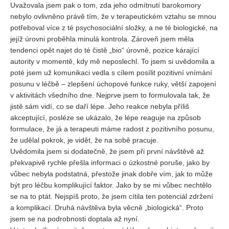
Uvažovala jsem pak o tom, zda jeho odmítnutí barokomory
nebylo ovlivněno právě tím, že v terapeutickém vztahu se mnou
potřeboval více z té psychosociální složky, a ne té biologické, na
jejíž úrovni proběhla minulá kontrola. Zároveň jsem měla
tendenci opět najet do té čistě „bio“ úrovně, pozice kárající
autority v momentě, kdy mě neposlechl. To jsem si uvědomila a
poté jsem už komunikaci vedla s cílem posílit pozitivní vnímání
posunu v léčbě – zlepšení úchopové funkce ruky, větší zapojení
v aktivitách všedního dne. Nejprve jsem to formulovala tak, že
jistě sám vidí, co se daří lépe. Jeho reakce nebyla příliš
akceptující, posléze se ukázalo, že lépe reaguje na způsob
formulace, že já a terapeuti máme radost z pozitivního posunu,
že udělal pokrok, je vidět, že na sobě pracuje.
Uvědomila jsem si dodatečně, že jsem při první návštěvě až
překvapivě rychle přešla informaci o úzkostné poruše, jako by
vůbec nebyla podstatná, přestože jinak dobře vím, jak to může
být pro léčbu komplikující faktor. Jako by se mi vůbec nechtělo
se na to ptát. Nejspíš proto, že jsem cítila ten potenciál zdržení
a komplikací. Druhá návštěva byla věcně „biologická“. Proto
jsem se na podrobnosti doptala až nyní.