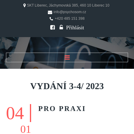
SKT Liberec, Jáchymovská 385, 460 10 Liberec 10
info@psychosom.cz
+420 485 151 398
Přihlásit
ÚVOD
O ČASOPISU
VYDÁNÍ
3-4/
2023
Historie
Redakční rada
04
PRO
PRAXI
FAQ
Doporučení
01
PSYCHOSOM