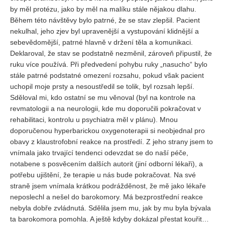
by měl protézu, jako by měl na malíku stále nějakou dlahu.
Během této návštěvy bylo patrné, že se stav zlepšil. Pacient
nekulhal, jeho zjev byl upravenější a vystupování klidnější a
sebevědomější, patrné hlavně v držení těla a komunikaci.
Deklaroval, že stav se podstatně nezměnil, zároveň připustil, že
ruku více používá. Při předvedení pohybu ruky „nasucho“ bylo
stále patrné podstatné omezení rozsahu, pokud však pacient
uchopil moje prsty a nesoustředil se tolik, byl rozsah lepší.
Sděloval mi, kdo ostatní se mu věnoval (byl na kontrole na
revmatologii a na neurologii, kde mu doporučili pokračovat v
rehabilitaci, kontrolu u psychiatra měl v plánu). Mnou
doporučenou hyperbarickou oxygenoterapii si neobjednal pro
obavy z klaustrofobní reakce na prostředí. Z jeho strany jsem to
vnímala jako trvající tendenci odevzdat se do naší péče,
notabene s posvěcením dalších autorit (jiní odborní lékaři), a
potřebu ujištění, že terapie u nás bude pokračovat. Na své
straně jsem vnímala krátkou podrážděnost, že mě jako lékaře
neposlechl a nešel do barokomory. Má bezprostřední reakce
nebyla dobře zvládnutá. Sdělila jsem mu, jak by mu byla bývala
ta barokomora pomohla. A ještě kdyby dokázal přestat kouřit…