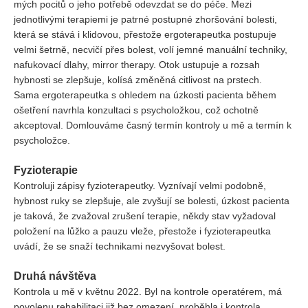
mých pocitů o jeho potřebě odevzdat se do péče. Mezi
jednotlivými terapiemi je patrné postupné zhoršování bolesti,
která se stává i klidovou, přestože ergoterapeutka postupuje
velmi šetrně, necvičí přes bolest, volí jemné manuální techniky,
nafukovací dlahy, mirror therapy. Otok ustupuje a rozsah
hybnosti se zlepšuje, kolísá změněná citlivost na prstech.
Sama ergoterapeutka s ohledem na úzkosti pacienta během
ošetření navrhla konzultaci s psycholožkou, což ochotně
akceptoval. Domlouváme časný termín kontroly u mě a termín k
psycholožce.
Fyzioterapie
Kontroluji zápisy fyzioterapeutky. Vyznívají velmi podobně,
hybnost ruky se zlepšuje, ale zvyšují se bolesti, úzkost pacienta
je taková, že zvažoval zrušení terapie, někdy stav vyžadoval
položení na lůžko a pauzu vleže, přestože i fyzioterapeutka
uvádí, že se snaží technikami nezvyšovat bolest.
Druhá návštěva
Kontrola u mě v květnu 2022. Byl na kontrole operatérem, má
povolenu rehabilitaci již bez omezení, proběhla i kontrola