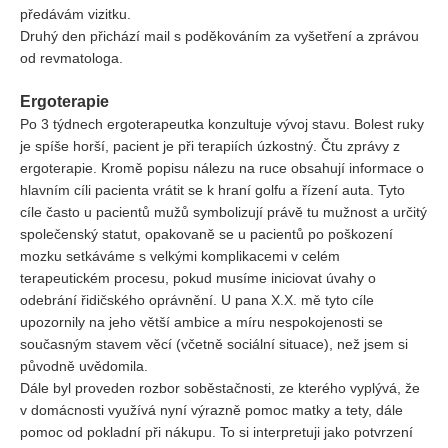
předávám vizitku.
Druhý den přichází mail s poděkováním za vyšetření a zprávou
od revmatologa.
Ergoterapie
Po 3 týdnech ergoterapeutka konzultuje vývoj stavu. Bolest ruky
je spíše horší, pacient je při terapiích úzkostný. Čtu zprávy z
ergoterapie. Kromě popisu nálezu na ruce obsahují informace o
hlavním cíli pacienta vrátit se k hraní golfu a řízení auta. Tyto
cíle často u pacientů mužů symbolizují právě tu mužnost a určitý
společenský statut, opakovaně se u pacientů po poškození
mozku setkáváme s velkými komplikacemi v celém
terapeutickém procesu, pokud musíme iniciovat úvahy o
odebrání řidičského oprávnění. U pana X.X. mě tyto cíle
upozornily na jeho větší ambice a míru nespokojenosti se
současným stavem věcí (včetně sociální situace), než jsem si
původně uvědomila.
Dále byl proveden rozbor soběstačnosti, ze kterého vyplývá, že
v domácnosti využívá nyní výrazně pomoc matky a tety, dále
pomoc od pokladní při nákupu. To si interpretuji jako potvrzení