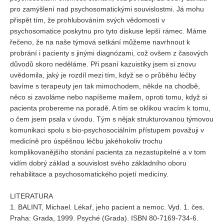
pro zamýšlení nad psychosomatickými souvislostmi. Já mohu
přispět tím, že prohlubováním svých vědomostí v
psychosomatice poskytnu pro tyto diskuse lepší rámec. Máme
řečeno, že na naše týmová setkání můžeme navrhnout k
probrání i pacienty s jinými diagnózami, což ovšem z časových
důvodů skoro neděláme. Při psaní kazuistiky jsem si znovu
uvědomila, jaký je rozdíl mezi tím, když se o průběhu léčby
bavíme s terapeuty jen tak mimochodem, někde na chodbě,
něco si zavoláme nebo napíšeme mailem, oproti tomu, když si
pacienta probereme na poradě. A tím se oklikou vracím k tomu,
o čem jsem psala v úvodu. Tým s nějak strukturovanou týmovou
komunikaci spolu s bio-psychosociálním přístupem považuji v
medicíně pro úspěšnou léčbu jakéhokoliv trochu
komplikovanějšího stonání pacienta za nezastupitelné a v tom
vidím dobrý základ a souvislost svého základního oboru
rehabilitace a psychosomatického pojetí medicíny.
LITERATURA
1. BALINT, Michael. Lékař, jeho pacient a nemoc. Vyd. 1. čes.
Praha: Grada, 1999. Psyché (Grada). ISBN 80-7169-734-6.