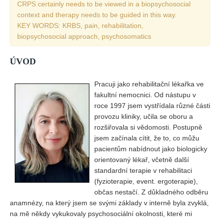
CRPS certainly needs to be viewed in a biopsychosocial
context and therapy needs to be guided in this way.
KEY WORDS: KRBS, pain, rehabilitation,
biopsychosocial approach, psychosomatics
ÚVOD
Pracuji jako rehabilitační lékařka ve
fakultní nemocnici. Od nástupu v
roce 1997 jsem vystřídala různé části
provozu kliniky, učila se oboru a
rozšiřovala si vědomosti. Postupně
jsem začínala cítit, že to, co můžu
pacientům nabídnout jako biologicky
orientovaný lékař, včetně další
standardní terapie v rehabilitaci
(fyzioterapie, event. ergoterapie),
občas nestačí. Z důkladného odběru
anamnézy, na který jsem se svými základy v interně byla zvyklá,
na mě někdy vykukovaly psychosociální okolnosti, které mi