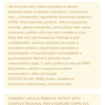
Vydání 1-2/ 2020
Tak tomu ale není, bolest nekoreluje se stavem
Vydání 3-4/ 2019
poškození tkáně či aktivitou nociceptorů. Výrazné je to
např. u komplexního regionálního bolestivého syndromu
Vydání 1-2/ 2019
(KRBS, dříve Sudeckův syndrom, reflexní sympatická
Vydání 4/2018
dystrofie, algoneurodystrofie), jehož příčiny stále nejsou
zcela jasné, průběh může být velmi variabilní a stran
Vydání 2-3/2018
léčby také není plný konsenzus. Etiologie je jistě
Vydání 1-2018
multifaktoriální, zahrnuje dysfunkci nervového a
Vydání 4-2017
imunitního systému, zřejmě faktory genetické a
psychologické. O psychiatrických komorbiditách a
Vydání 3-2017
psychologických faktorech přinášejí studie
Vydání 2-2017
nekonzistentní údaje. Z mého pohledu je tedy na KRBS
jistě potřeba nahlížet v biopsychosociálních
Vydání 1-2017
souvislostech a takto vést terapii.
Vydání 4-2016
KLÍČOVÁ SLOVA: KRBS, bolest, rehabilitace,
biopsychosociální přístup, psychosomatika
Archiv
EDITOŘI
SUMMARY: NATALIE ŠEBKOVÁ: PATIENT WITH
COMPLEX REGIONAL PAIN SYNDROME (CRPS) IN A
BLOG