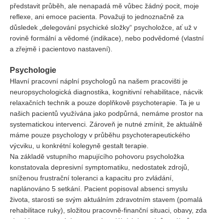
představit průběh, ale nenapadá mě vůbec žádný pocit, moje
reflexe, ani emoce pacienta. Považuji to jednoznačně za
důsledek „delegování psychické složky“ psycholožce, ať už v
rovině formální a vědomé (indikace), nebo podvědomé (vlastní
a zřejmě i pacientovo nastavení).
Psychologie
Hlavní pracovní náplní psychologů na našem pracovišti je
neuropsychologická diagnostika, kognitivní rehabilitace, nácvik
relaxačních technik a pouze doplňkově psychoterapie. Ta je u
našich pacientů využívána jako podpůrná, nemáme prostor na
systematickou intervenci. Zároveň je nutné zmínit, že aktuálně
máme pouze psychology v průběhu psychoterapeutického
výcviku, u konkrétní kolegyně gestalt terapie.
Na základě vstupního mapujícího pohovoru psycholožka
konstatovala depresivní symptomatiku, nedostatek zdrojů,
sníženou frustrační toleranci a kapacitu pro zvládání,
naplánováno 5 setkání. Pacient popisoval absenci smyslu
života, starosti se svým aktuálním zdravotním stavem (pomalá
rehabilitace ruky), složitou pracovně-finanční situaci, obavy, zda