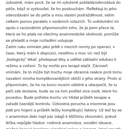
úzkostně, mám pocit, že se mi vyloženě pokládá/odevzdává do
péče, když si vyzkoušel, že ho poslouchám. Reflektuji to jeho
odevzdávání se do péče a mou vlastní podrážděnost, vidím
celkem jasnou paralelu v osobních vztazích. To uvědomění mi
spolu s racionálním připomenutím toho, že já jsem přece ta,
která se ho ptala na všechny anamnestické okolnosti, pomůže
se přeladit a moje rozladění ustupuje.
Zatím ruku vnímám jako ještě v mezích normy po operaci, v
čase, který mám k dispozici, nestihnu o moc víc než být
„biologický“ lékař, předepsat léky a udělat základní edukaci k
režimu a cvičení. To by mohlo pro terapii stačit. Zároveň
vnímám, že to může být trochu moje obranná reakce proti tomu
navalení mnoha komplikovanějších obtíží z jeho strany. Proto si
připomínám, že ho na konci musím uklidnit a ubezpečit, že tu
péči zde dostane, bude se na tom podílet více osob, které ho
povedou. Bude potřeba trochu víc hlídat průběh terapie a
zařadit časnější kontrolu. Úzkostná porucha a insomnie jsou
jistě pro hojení a průběh léčby komplikující faktory. Už teď by se
v anamnéze dalo najít pár údajů k bližšímu zkoumání, pokud
léčba nepůjde hladce: rodinná anamnéza, sociální situace,