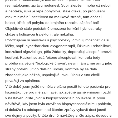
revmatologem, zprávu nedonesl. Subj. zlepšení, noha už nebolí
a neotéká, ruka je lépe pohyblivá, stále otéká, po probuzení
otok minimální, necitlivost na malíkové straně, tam občas i
bolest, křeč, při pohybu do krajního rozsahu zápěstí bolí.
Objektivně stále podstatně omezená funkční hybnost ruky,
chůze s kolísavou trajektorií, ale nekulhá.
Potvrzujeme si návštěvu u psycholožky. Zmiňuji možnosti další
léčby, např. hyperbarickou oxygenoterapii, lůžkovou rehabilitaci,
konzultaci algeziologa, píšu žádanky, doporučuji alespoň omezit
kouření. Pacient se zdá řečené akceptovat, kontrola tedy
probíhá na věcné “biologické úrovni”, nevnímám z mé ani z jeho
strany potřebu jít do dalších úrovní, kontrola by se dala
zhodnotit jako běžná, uspokojivá, svou úlohu v tuto chvíli
považuji za splněnou.
V té době jsem ještě neměla v plánu použít tohoto pacienta pro
kazuistiku. Je pro mě zajímavé, jak zpětně jasně vnímám rozdíl
v nastavení čistě „bio“ a biopsychosociálního lékaře. K první
návštěvě, kdy jsem byla otevřena biopsychosociálnímu pohledu,
si dokážu i s odstupem nad čtením zprávy vybavit dost jasně
své dojmy a pocity. U této druhé návštěvy si čtu zápis, dovedu si