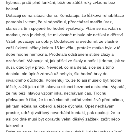
hybnost prstů plně funkční, běžnou zátěž ruky zvládne bez
bolesti.
Dotazuji se na situaci doma. Konstatuje, že lůžková rehabilitace
pomohla i v tom, že si odpočinul, předcházel matčin úraz,
starosti s tím spojené ho hodně vysilovaly. Ptám se na vztah s
matkou, zda je dobrý, že mi vlastně minule nic neříkal o dětství.
Vztah považuje za dobrý. Dodatečně si uvědomil, že vlastně
zažil úzkosti někdy kolem 13 let věku, protože matka byla v té
době hodně nemocná. Prodělala odstranění štítné žlázy a
ozařování. Vybavuje si, jak přišel ze školy a našel ji doma, jak se
dusí, otec byl v práci. Nevěděl, co má dělat, sice se z toho
dostala, ale úplně zdravá už nebyla, šla hodně brzy do
invalidního důchodu. Komentuji to, že to asi muselo být hodně
těžké, zažít jako dítě takovou situaci bezmoci a strachu. Vypadá,
že mu běží hlavou vzpomínka, nechávám čas. Trochu
překvapeně říká, že to má vlastně pořád velmi živě před očima,
jak tam ležela na koberci a těžce dýchala. Opět nechávám
prostor, udržuji vstřícný neverbální kontakt, pak opakuji, že to
asi pro dítě musí být opravdu velmi děsivý zážitek, zažít něco
takového.