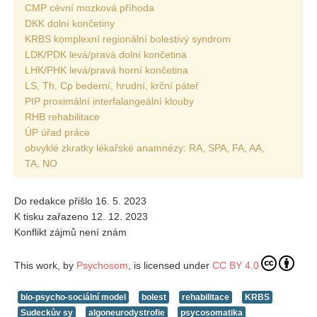
CMP cévní mozková příhoda
DKK dolní končetiny
KRBS komplexní regionální bolestivý syndrom
LDK/PDK levá/pravá dolní končetina
LHK/PHK levá/pravá horní končetina
LS, Th, Cp bederní, hrudní, krční páteř
PIP proximální interfalangeální klouby
RHB rehabilitace
ÚP úřad práce
obvyklé zkratky lékařské anamnézy: RA, SPA, FA, AA,
TA, NO
Do redakce přišlo 16. 5. 2023
K tisku zařazeno 12. 12. 2023
Konflikt zájmů není znám
This work, by
Psychosom
, is licensed under
CC BY 4.0
bio-psycho-sociální model
bolest
rehabilitace
KRBS
Sudeckův sy
algoneurodystrofie
psycosomatika