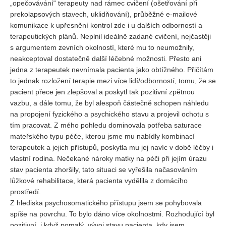
„opečovávání“ terapeuty nad rámec cvičení (ošetřování při
prekolapsových stavech, uklidňování), průběžné e-mailové
komunikace k upřesnění kontrol zde i u dalších odborností a
terapeutických plánů. Neplnil ideálně zadané cvičení, nejčastěji
s argumentem zevních okolností, které mu to neumožnily,
neakceptoval dostatečně další léčebné možnosti. Přesto ani
jedna z terapeutek nevnímala pacienta jako obtížného. Přičítám
to jednak rozložení terapie mezi více lidí/odborností, tomu, že se
pacient přece jen zlepšoval a poskytl tak pozitivní zpětnou
vazbu, a dále tomu, že byl alespoň částečně schopen náhledu
na propojení fyzického a psychického stavu a projevil ochotu s
tím pracovat. Z mého pohledu dominovala potřeba saturace
mateřského typu péče, kterou jsme mu nabídly kombinací
terapeutek a jejich přístupů, poskytla mu jej navíc v době léčby i
vlastní rodina. Nečekané nároky matky na péči při jejím úrazu
stav pacienta zhoršily, tato situaci se vyřešila načasováním
lůžkové rehabilitace, která pacienta vydělila z domácího
prostředí.
Z hlediska psychosomatického přístupu jsem se pohybovala
spíše na povrchu. To bylo dáno více okolnostmi. Rozhodující byl
pozitivní, i když pomalý, vývoj stavu pacienta, kdy jsem