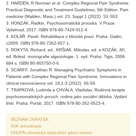
2. HARDEN, R Norman et al. Complex Regional Pain Syndrome:
Practical Diagnostic and Treatment Guidelines, 5th Edition. Pain
medicine (Malden, Mass.) vol. 23, Suppl 1 (2022): S1-S53.
3. HONZÁK, Radkin. Psychosomatická prvouka. V Praze:
Vyšehrad, 2017. ISBN 978-80-7429-912-4.
4. KOLÁŘ, Pavel. Rehabilitace v klinické praxi. Praha: Galén,
c2009. ISBN 978-80-7262-657-1.
5. ROKYTA, Richard, ed., KRŠIAK, Miloslav, ed. a KOZÁK, Jiří,
ed. Bolest: monografie algeziologie. 1. vyd. Praha: Tigis, 2006.
684 s. ISBN 80-903750-0-6.
6. SCARFF, Jonathan R. Managing Psychiatric Symptoms in
Patients with Complex Regional Pain Syndrome. Innovations in
clinical neuroscience vol. 19,1-3 (2022): 56-59.
7. TRAPKOVÁ, Ludmila a CHVÁLA, Vladislav. Rodinná terapie
psychosomatických poruch: rodina jako sociální děloha. Vydání
třetí. Praha: Portál, 2017. ISBN 978-80-262-0523-4.
SEZNAM ZKRATEK
ASK artroskopie
CHOPN chronická obstrukční plicní nemoc