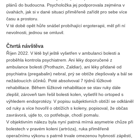
plánů do budoucna. Psycholožka jej podporovala zejména v
úvahách, jak si v dané situaci přiměřeně zařídit pro sebe více
času a prostoru.
V té době opět hůře snášel probíhající ergoterapii, měl při ní
nevolnosti, jednou se omluvil.
Čtvrtá návštěva
Říjen 2022. V létě byl ještě vyšetřen v ambulanci bolesti a
proběhla kontrola psychiatrem. Ani léky doporučené z
ambulance bolesti (Prothazin, Zaldiar), ani léky přidané od
psychiatra (pregabalin) nebral, prý se obtíže zlepšovaly a bál se
nežádoucích účinků. Poté absolvoval 7 týdnů lůžkové
rehabilitace. Během lůžkové rehabilitace se stav ruky dále
zlepšil, zároveň tam řešil bolesti kolen, vyšetřil ho ortoped s
výhledem endoprotézy. V popisu subjektivních obtíží se odkláněl
od ruky a více hovořil o obtížích s koleny, popisoval, že občas
zavrávorá, ujde to, co potřebuje, chodí pomalu.
V objektivním nálezu byla nyní patrná mírná asymetrie chůze při
bolestech v pravém koleni (artróza), ruka přiměřeně
operačnímu výkonu s patrně trvale omezenou hybností zápěstí,