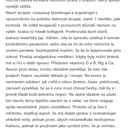
možná časová korelace ukončení práce s úrazem, který spustil
nynější obtíže.
Návrh terapie: rozepisuji fyzioterapii a ergoterapii s
upozorněním na potřebu šetrnosti terapie, zatím 7 návštěv, pak
kontrola. Ve volbě terapeutů z provozních důvodů nemám na
výběr, budou to mladé kolegyně. Preferovala bych starší,
laskavý mateřský typ. Váhám, zda to opravdu vztahuji k tomuto
konkrétnímu pacientovi, nebo zda se mi do toho nemíchá ta
osobní paralela. Každopádně myslím, že by to balancovalo jeho
úzkost. Posiluji analgetickou medikaci, kdyby byly noční bolesti,
má si říci o další úpravu. Přidávám vitamíny D a B, Mg a Ca,
Aescin proti otoku, trochu obřadně vysvětluji, že toto vše
podpoří hojení, součástí obřadu je i recept. Na konec si
nechávám edukaci: jak cvičit s rukou (krátce, často, polohovat),
zároveň vysvětluji, že se k ruce musí chovat hezky, měl by ji i
jemně hladit kvůli dobrému hojení. Ne úplně ideálně na závěr
tím otevřu téma lepšího starání se o sebe, na které reaguje
spíše neverbálně, jistým úsměškem. Protože už je čas k
odchodu, doplňuji aspoň, že má dodat zprávu z revmatologie
ohledně nohy, jednak proto, abych nezanedbala nezhojenou
frakturu, jednak to používám jako symbol toho, že je vnímán,