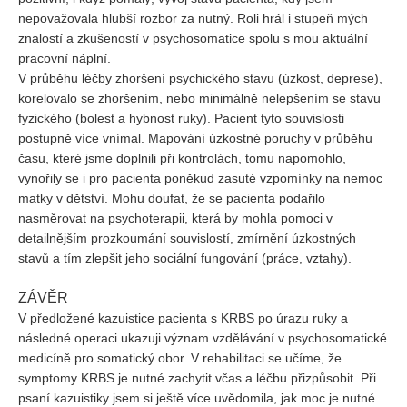
nepovažovala hlubší rozbor za nutný. Roli hrál i stupeň mých
znalostí a zkušeností v psychosomatice spolu s mou aktuální
pracovní náplní.
V průběhu léčby zhoršení psychického stavu (úzkost, deprese),
korelovalo se zhoršením, nebo minimálně nelepšením se stavu
fyzického (bolest a hybnost ruky). Pacient tyto souvislosti
postupně více vnímal. Mapování úzkostné poruchy v průběhu
času, které jsme doplnili při kontrolách, tomu napomohlo,
vynořily se i pro pacienta poněkud zasuté vzpomínky na nemoc
matky v dětství. Mohu doufat, že se pacienta podařilo
nasměrovat na psychoterapii, která by mohla pomoci v
detailnějším prozkoumání souvislostí, zmírnění úzkostných
stavů a tím zlepšit jeho sociální fungování (práce, vztahy).
ZÁVĚR
V předložené kazuistice pacienta s KRBS po úrazu ruky a
následné operaci ukazuji význam vzdělávání v psychosomatické
medicíně pro somatický obor. V rehabilitaci se učíme, že
symptomy KRBS je nutné zachytit včas a léčbu přizpůsobit. Při
psaní kazuistiky jsem si ještě více uvědomila, jak moc je nutné