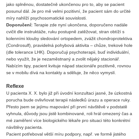
jako splněnou, dostatečně ukončenou pro to, aby se pacient
posunul dál. Je pro mě velmi pozitivní, že pacient sám do určité
míry nahlíží psychosomatické souvislosti.
Doporučení:
Terapie zde nyní ukončena, doporučeno nadále
cvičit dle instruktáže, ruku postupně zatěžovat, stran obtíží s
kolenními klouby sledování ortopedem, zvážit chondroprotektiva
(Condrosulf), pravidelná pohybová aktivita – chůze, trekové hole
(dle tolerance LHK). Doporučuji psychoterapii, buď individuální,
nebo využít, že je nezaměstnaný a zvolit nějaký stacionář.
Nabízím tipy, pacient kvituje nápad stacionáře pozitivně, rovnou
se v mobilu dívá na kontakty a sděluje, že něco vymyslí.
Reflexe
U pacienta X. X. bylo již při úvodní konzultaci jasné, že úzkostná
porucha bude ovlivňovat terapii následků úrazu a operace ruky.
Přesto jsem se jejímu mapování při první návštěvě v podstatě
vyhnula, důvody jsou jistě kombinované, roli hrál omezený čas a
mé zaměření více biologického lékaře pro situaci této konkrétní
návštěvy pacienta.
Pacient potřeboval větší míru podpory, např. ve formě jistého