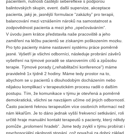
pacientem, nutnosti častější sebereflexe s podporou
balintovských skupin, event. další supervize, akceptace
pacienta, jaký je, jasnější formulace “zakázky” pro terapii,
balancování mezi vznášením nároků na samostatnost a
zodpovědnost pacienta a mezi jeho „opečováváním“.
V úvodu jsem krátce představila naše pracoviště a jeho
zaměření na léčbu pacientů se získaným poškozením mozku.
Pro tyto pacienty máme nastavení systému práce poměrně
jasné. Vyšetří je všichni odborníci, následuje probrání závěrů
vyšetření na týmové poradě se stanovením cílů a způsobu
terapie. Týmové porady („rehabilitační konference“) máme
pravidelně 1x týdně 2 hodiny. Máme tedy prostor na to,
abychom se u pacientů s dlouhodobým docházením nebo
nějakou komplikací v terapeutickém procesu radili o dalším
postupu. Tím, že komunikace v týmu je otevřená a poměrně
demokratická, všichni se navzájem učíme od jiných odborností.
Často pacienti řeknou terapeutům více osobních informací než
nám lékařům. Je to dáno jednak vyšší frekvencí setkávání, roli
určitě hraje manuální kontakt terapeutů s pacienty, který někdy
pomůže „prolomení hradeb“. Jsme tedy zvyklí v týmu probírat i
psychosociální okolnosti stonání, což považuji za dobrý základ