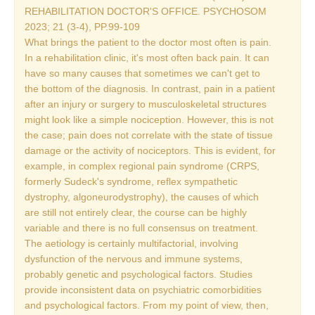
REHABILITATION DOCTOR'S OFFICE. PSYCHOSOM
2023; 21 (3-4), PP.99-109
REDAKCE
What brings the patient to the doctor most often is pain.
Pokyny pro autory
In a rehabilitation clinic, it's most often back pain. It can
have so many causes that sometimes we can't get to
ARCHIV
the bottom of the diagnosis. In contrast, pain in a patient
after an injury or surgery to musculoskeletal structures
might look like a simple nociception. However, this is not
the case; pain does not correlate with the state of tissue
damage or the activity of nociceptors. This is evident, for
example, in complex regional pain syndrome (CRPS,
formerly Sudeck's syndrome, reflex sympathetic
dystrophy, algoneurodystrophy), the causes of which
are still not entirely clear, the course can be highly
variable and there is no full consensus on treatment.
The aetiology is certainly multifactorial, involving
dysfunction of the nervous and immune systems,
probably genetic and psychological factors. Studies
provide inconsistent data on psychiatric comorbidities
and psychological factors. From my point of view, then,