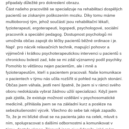
připadaly důležité pro dokreslení obrazu.
Část našeho pracoviště se specializuje na rehabilitaci dospělých
pacientů se získaným poškozením mozku. Díky tomu máme
multioborový tým, jehož součástí jsou rehabilitační lékaři,
fyzioterapeuti, ergoterapeuti, logopedi, psychologové, sociální
pracovník a speciální pedagog. Dostupnost psychologů mi
umožnila občas zapojit do léčby pacientů běžné ordinace i je.
Např. pro nácvik relaxačních technik, mapující pohovor a
výjimečně i krátkou psychoterapeutickou intervenci u pacientů s
chronickou bolestí zad, kde se mi zdál významný podíl psychiky.
Pomohlo to většinou nejen pacientům, ale i mně a
fyzioterapeutům, kteří s pacientem pracovali. Naše komunikace
o pacientech v týmu nás učila rozšířit si pohled na jejich stonání.
Občas jsem váhala, jestli není špatně, že jsem si v rámci svého
oboru nedokázala vybrat žádnou užší specializaci. Když jsem
pak zjistila, že existuje možnost vzdělání v psychosomatické
medicíně, přihlásila jsem se na základní kurz a posléze na
sebezkušenostní výcvik. Všechno do sebe tak nějak zapadlo.
To, že je mi blízké dívat se na pacienta jako na celek, mluvit s
ním, spolupracovat s dalšími odbornostmi a komunikovat v