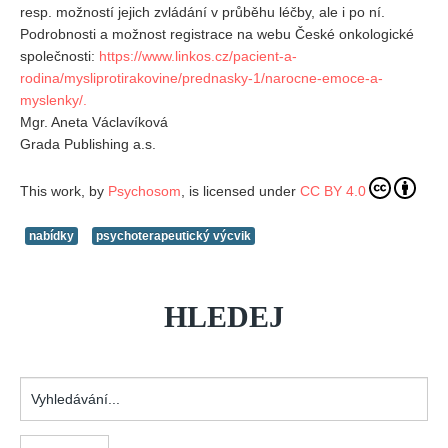
resp. možností jejich zvládání v průběhu léčby, ale i po ní.
Podrobnosti a možnost registrace na webu České onkologické
společnosti:
https://www.linkos.cz/pacient-a-
rodina/mysliprotirakovine/prednasky-1/narocne-emoce-a-
myslenky/.
Mgr. Aneta Václavíková
Grada Publishing a.s.
This work, by
Psychosom
, is licensed under
CC BY 4.0
nabídky
psychoterapeutický výcvik
HLEDEJ
Vyhledávání...