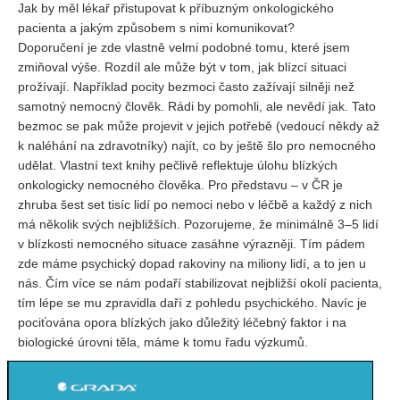
Jak by měl lékař přistupovat k příbuzným onkologického
pacienta a jakým způsobem s nimi komunikovat?
REDAKCE
Doporučení je zde vlastně velmi podobné tomu, které jsem
Pokyny pro autory
zmiňoval výše. Rozdíl ale může být v tom, jak blízcí situaci
prožívají. Například pocity bezmoci často zažívají silněji než
ARCHIV
samotný nemocný člověk. Rádi by pomohli, ale nevědí jak. Tato
bezmoc se pak může projevit v jejich potřebě (vedoucí někdy až
k naléhání na zdravotníky) najít, co by ještě šlo pro nemocného
udělat. Vlastní text knihy pečlivě reflektuje úlohu blízkých
onkologicky nemocného člověka. Pro představu – v ČR je
zhruba šest set tisíc lidí po nemoci nebo v léčbě a každý z nich
má několik svých nejbližších. Pozorujeme, že minimálně 3–5 lidí
v blízkosti nemocného situace zasáhne výrazněji. Tím pádem
zde máme psychický dopad rakoviny na miliony lidí, a to jen u
nás. Čím více se nám podaří stabilizovat nejbližší okolí pacienta,
tím lépe se mu zpravidla daří z pohledu psychického. Navíc je
pociťována opora blízkých jako důležitý léčebný faktor i na
biologické úrovni těla, máme k tomu řadu výzkumů.