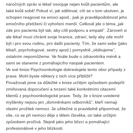
náročných zpráv si lékař osvojuje nejen kvůli pacientům, ale
také kvůli sobě! Pokud ví, jak sdělovat, cítí se v tom ukotven, je
schopen reagovat na emoci apod., pak je pravděpodobnost jeho
emočního přetížení či vyhoření menší. Celkově jde o téma „jak
zde pro pacienta být tak, aby cítil podporu a empatii“. Zároveň si
ale lékař musí chránit svoje hranice, zdraví, tedy aby zde mohl
být i pro svou rodinu, pro další pacienty. Tím, že sami sebe (jako
lékaři, psychologové, sestry apod.) pomyslně „obětujeme“,
ostatním nepomůžeme. Ve finále bude o zdravotníka méně a
sami se staneme z pomáhajícího naopak pacientem.
Ve své knize Psychoonkologie dokreslujete tento obor případy z
praxe. Mohl byste některý z nich více přiblížit?
Považovali jsme za důležité v knize určitým způsobem podepřít
zmiňovaná doporučení a tvrzení také konkrétními citacemi
klientů z psychoonkologické praxe. Tedy, že v knize uvedené
myšlenky nejsou jen „domněnkami odborníků“, kteří nemají
vlastní prožitek nemoci. Je užitečné si pravidelně připomínat, že
vše, co se při nemoci děje s tělem člověka, on také určitým
způsobem prožívá. Stejně jako jeho blízcí a pomáhající
profesionálové v jeho blízkosti.