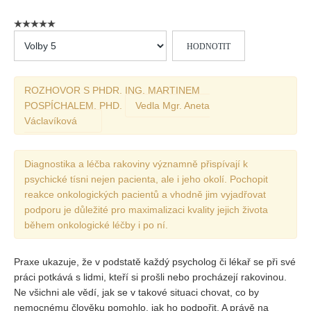
Vydání 1/ 2026
Vydání 3/ 2025
Hodnoťte
Vydání 2/ 2025
prosím
Vydání 1/ 2025
ROZHOVOR S PHDR. ING. MARTINEM
Vydání 3-4/ 2024
POSPÍCHALEM, PHD.
Vedla Mgr. Aneta
Vydání 1-2/ 2024
Václavíková
Vydání 3-4/ 2023
Vydání 1-2/ 2023
Diagnostika a léčba rakoviny významně přispívají k
psychické tísni nejen pacienta, ale i jeho okolí. Pochopit
Vydání 1-2/ 2022
reakce onkologických pacientů a vhodně jim vyjadřovat
Vydání 3-4/ 2022
podporu je důležité pro maximalizaci kvality jejich života
během onkologické léčby i po ní.
Vydání 3-4/ 2021
Vydání 2/ 2021
Praxe ukazuje, že v podstatě každý psycholog či lékař se při své
Vydání 1/ 2021
práci potkává s lidmi, kteří si prošli nebo procházejí rakovinou.
Ne všichni ale vědí, jak se v takové situaci chovat, co by
Vydání 3-4/ 2020
nemocnému člověku pomohlo, jak ho podpořit. A právě na