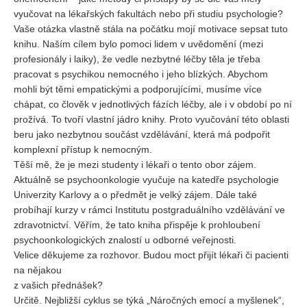
vyučovat na lékařských fakultách nebo při studiu psychologie?
Vaše otázka vlastně stála na počátku mojí motivace sepsat tuto
knihu. Naším cílem bylo pomoci lidem v uvědomění (mezi
profesionály i laiky), že vedle nezbytné léčby těla je třeba
pracovat s psychikou nemocného i jeho blízkých. Abychom
mohli být těmi empatickými a podporujícími, musíme více
chápat, co člověk v jednotlivých fázích léčby, ale i v období po ní
prožívá. To tvoří vlastní jádro knihy. Proto vyučování této oblasti
beru jako nezbytnou součást vzdělávání, která má podpořit
komplexní přístup k nemocným.
Těší mě, že je mezi studenty i lékaři o tento obor zájem.
Aktuálně se psychoonkologie vyučuje na katedře psychologie
Univerzity Karlovy a o předmět je velký zájem. Dále také
probíhají kurzy v rámci Institutu postgraduálního vzdělávání ve
zdravotnictví. Věřím, že tato kniha přispěje k prohloubení
psychoonkologických znalostí u odborné veřejnosti.
Velice děkujeme za rozhovor. Budou moct přijít lékaři či pacienti
na nějakou
z vašich přednášek?
Určitě. Nejbližší cyklus se týká „Náročných emocí a myšlenek“,