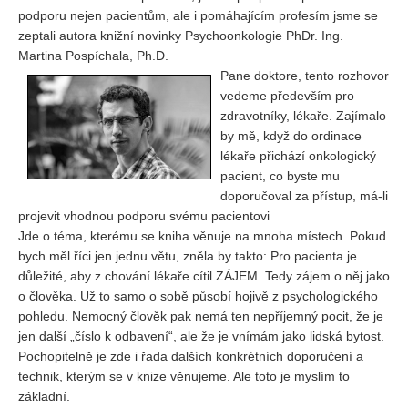
Vydání 1-2/ 2020
podporu nejen pacientům, ale i pomáhajícím profesím jsme se
zeptali autora knižní novinky Psychoonkologie PhDr. Ing.
Vydání 3-4/ 2019
Martina Pospíchala, Ph.D.
Vydání 1-2/ 2019
Pane doktore, tento rozhovor
vedeme především pro
Vydání 4/2018
zdravotníky, lékaře. Zajímalo
Vydání 2-3/2018
by mě, když do ordinace
Vydání 1-2018
lékaře přichází onkologický
pacient, co byste mu
Vydání 4-2017
doporučoval za přístup, má-li
Vydání 3-2017
projevit vhodnou podporu svému pacientovi
Jde o téma, kterému se kniha věnuje na mnoha místech. Pokud
Vydání 2-2017
bych měl říci jen jednu větu, zněla by takto: Pro pacienta je
Vydání 1-2017
důležité, aby z chování lékaře cítil ZÁJEM. Tedy zájem o něj jako
o člověka. Už to samo o sobě působí hojivě z psychologického
Vydání 4-2016
pohledu. Nemocný člověk pak nemá ten nepříjemný pocit, že je
Archiv
jen další „číslo k odbavení“, ale že je vnímám jako lidská bytost.
Pochopitelně je zde i řada dalších konkrétních doporučení a
EDITOŘI
technik, kterým se v knize věnujeme. Ale toto je myslím to
základní.
BLOG