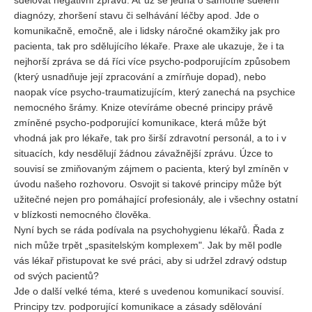
sdělovat negativní zprávu. Ať už se jedná o samotné sdělení
diagnózy, zhoršení stavu či selhávání léčby apod. Jde o
komunikačně, emočně, ale i lidsky náročné okamžiky jak pro
pacienta, tak pro sdělujícího lékaře. Praxe ale ukazuje, že i ta
nejhorší zpráva se dá říci více psycho-podporujícím způsobem
(který usnadňuje její zpracování a zmírňuje dopad), nebo
naopak více psycho-traumatizujícím, který zanechá na psychice
nemocného šrámy. Knize otevíráme obecné principy právě
zmíněné psycho-podporující komunikace, která může být
vhodná jak pro lékaře, tak pro širší zdravotní personál, a to i v
situacích, kdy nesdělují žádnou závažnější zprávu. Úzce to
souvisí se zmiňovaným zájmem o pacienta, který byl zmíněn v
úvodu našeho rozhovoru. Osvojit si takové principy může být
užitečné nejen pro pomáhající profesionály, ale i všechny ostatní
v blízkosti nemocného člověka.
Nyní bych se ráda podívala na psychohygienu lékařů. Řada z
nich může trpět „spasitelským komplexem". Jak by měl podle
vás lékař přistupovat ke své práci, aby si udržel zdravý odstup
od svých pacientů?
Jde o další velké téma, které s uvedenou komunikací souvisí.
Principy tzv. podporující komunikace a zásady sdělování