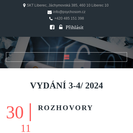
SKT Liberec, Jáchymovská 385, 460 10 Liberec 10
info@psychosom.cz
+420 485 151 398
Přihlásit
ÚVOD
O ČASOPISU
VYDÁNÍ
3-4/
2024
Historie
Redakční rada
30
ROZHOVORY
FAQ
Doporučení
11
PSYCHOSOM