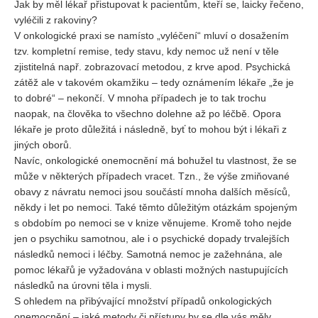
Jak by měl lékař přistupovat k pacientům, kteří se, laicky řečeno,
vyléčili z rakoviny?
V onkologické praxi se namísto „vyléčení“ mluví o dosažením
tzv. kompletní remise, tedy stavu, kdy nemoc už není v těle
zjistitelná např. zobrazovací metodou, z krve apod. Psychická
zátěž ale v takovém okamžiku – tedy oznámením lékaře „že je
to dobré“ – nekončí. V mnoha případech je to tak trochu
naopak, na člověka to všechno dolehne až po léčbě. Opora
lékaře je proto důležitá i následně, byť to mohou být i lékaři z
jiných oborů.
Navíc, onkologické onemocnění má bohužel tu vlastnost, že se
může v některých případech vracet. Tzn., že výše zmiňované
obavy z návratu nemoci jsou součástí mnoha dalších měsíců,
někdy i let po nemoci. Také těmto důležitým otázkám spojeným
s obdobím po nemoci se v knize věnujeme. Kromě toho nejde
jen o psychiku samotnou, ale i o psychické dopady trvalejších
následků nemoci i léčby. Samotná nemoc je zažehnána, ale
pomoc lékařů je vyžadována v oblasti možných nastupujících
následků na úrovni těla i mysli.
S ohledem na přibývající množství případů onkologických
onemocnění – jaké metody či přístupy by se dle vás měly