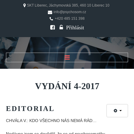
SKT Liberec, Jáchymovská 385, 460 10 Liberec 10
info@psychosom.cz
+420 485 151 398
Přihlásit
ÚVOD
O ČASOPISU
VYDÁNÍ
4-2017
Historie
Redakční rada
EDITORIAL
FAQ
Doporučení
CHVÁLA V.: KDO VŠECHNO NÁS NEMÁ RÁD…
PSYCHOSOM
Nedávno jsem se dověděl, že se od psychosomatiky,