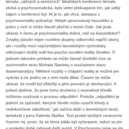
témata „vážných a seriózních“ lékařských konferencí témata
etická a psychosomatická, bylo velmi překvapené tím, jak velký
REDAKCE
zájem o konferenci byl. Ať je to, jak chce, atestace z
Pokyny pro autory
psychosomatiky pokračují. Adepti zpracovávají kazuistiku a
jednu z nich si může čtenář přečíst v tomto čísle. Jak jinak
ARCHIV
ukázat, k čemu je psychosomatika dobrá, než na kazuistikách?
Zmatky působí nejen rozdílné skupiny odborníků napříč obory,
ale i rozdíly mezi nejrůznějšími teoretickými východisky,
odkrývající složitý svět bio-psycho-sociální reality člověka. O
jednom takovém pohledu se může čtenář dovědět více ze
souhrnného textu Michala Slaninky o současném stavu
daseinsanalýzy. Některé rozdíly v chápání reality je možné jen
vydržet a nic jiného se s nimi nedá dělat. Časem se může
ukázat, že rozdíl byl důležitý a jeho poznání je obohacující. A
pokud zjistíme, že jsme tomu druhému z neznalosti křivdili,
můžeme uvažovat o procesu odpuštění. Protože „odpuštění je
jedním ze způsobů, kterými člověk může uzavřít křivdy a
nedokončené záležitosti,“ jak začíná další z teoretických textů,
tentokrát z pera Dalimila Staňka. Text prošel složitým recenzním
řízením mj. proto, že se téma zdálo být vyčerpané, neboť se jím
v poslední době zabývali další autoři. V Psychosomu jsme se jím