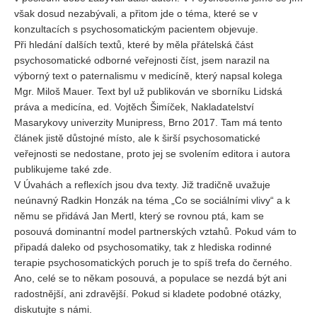
však dosud nezabývali, a přitom jde o téma, které se v
konzultacích s psychosomatickým pacientem objevuje.
Při hledání dalších textů, které by měla přátelská část
psychosomatické odborné veřejnosti číst, jsem narazil na
výborný text o paternalismu v medicíně, který napsal kolega
Mgr. Miloš Mauer. Text byl už publikován ve sborníku Lidská
práva a medicína, ed. Vojtěch Šimíček, Nakladatelství
Masarykovy univerzity Munipress, Brno 2017. Tam má tento
článek jistě důstojné místo, ale k širší psychosomatické
veřejnosti se nedostane, proto jej se svolením editora i autora
publikujeme také zde.
V Úvahách a reflexích jsou dva texty. Již tradičně uvažuje
neúnavný Radkin Honzák na téma „Co se sociálními vlivy“ a k
němu se přidává Jan Mertl, který se rovnou ptá, kam se
posouvá dominantní model partnerských vztahů. Pokud vám to
připadá daleko od psychosomatiky, tak z hlediska rodinné
terapie psychosomatických poruch je to spíš trefa do černého.
Ano, celé se to někam posouvá, a populace se nezdá být ani
radostnější, ani zdravější. Pokud si kladete podobné otázky,
diskutujte s námi.