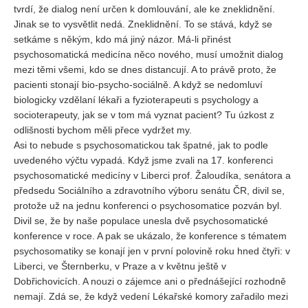
Vydání 1-2/ 2020
tvrdí, že dialog není určen k domlouvání, ale ke zneklidnění.
Jinak se to vysvětlit nedá. Zneklidnění. To se stává, když se
Vydání 3-4/ 2019
setkáme s někým, kdo má jiný názor. Má-li přinést
Vydání 1-2/ 2019
psychosomatická medicína něco nového, musí umožnit dialog
mezi těmi všemi, kdo se dnes distancují. A to právě proto, že
Vydání 4/2018
pacienti stonají bio-psycho-sociálně. A když se nedomluví
Vydání 2-3/2018
biologicky vzdělaní lékaři a fyzioterapeuti s psychology a
socioterapeuty, jak se v tom má vyznat pacient? Tu úzkost z
Vydání 1-2018
odlišnosti bychom měli přece vydržet my.
Vydání 4-2017
Asi to nebude s psychosomatickou tak špatné, jak to podle
uvedeného výčtu vypadá. Když jsme zvali na 17. konferenci
Vydání 3-2017
psychosomatické medicíny v Liberci prof. Žaloudíka, senátora a
Vydání 2-2017
předsedu Sociálního a zdravotního výboru senátu ČR, divil se,
protože už na jednu konferenci o psychosomatice pozván byl.
Vydání 1-2017
Divil se, že by naše populace unesla dvě psychosomatické
Vydání 4-2016
konference v roce. A pak se ukázalo, že konference s tématem
Archiv
psychosomatiky se konají jen v první polovině roku hned čtyři: v
Liberci, ve Šternberku, v Praze a v květnu ještě v
EDITOŘI
Dobřichovicích. A nouzi o zájemce ani o přednášející rozhodně
nemají. Zdá se, že když vedení Lékařské komory zařadilo mezi
BLOG