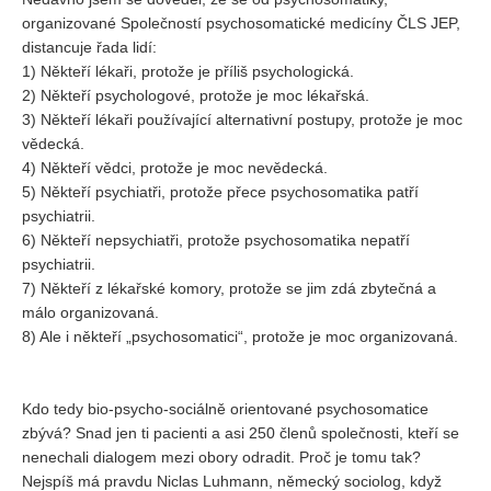
Vydání 1/ 2026
organizované Společností psychosomatické medicíny ČLS JEP,
distancuje řada lidí:
Vydání 3/ 2025
1) Někteří lékaři, protože je příliš psychologická.
Vydání 2/ 2025
2) Někteří psychologové, protože je moc lékařská.
Vydání 1/ 2025
3) Někteří lékaři používající alternativní postupy, protože je moc
vědecká.
Vydání 3-4/ 2024
4) Někteří vědci, protože je moc nevědecká.
Vydání 1-2/ 2024
5) Někteří psychiatři, protože přece psychosomatika patří
psychiatrii.
Vydání 3-4/ 2023
6) Někteří nepsychiatři, protože psychosomatika nepatří
Vydání 1-2/ 2023
psychiatrii.
7) Někteří z lékařské komory, protože se jim zdá zbytečná a
Vydání 1-2/ 2022
málo organizovaná.
Vydání 3-4/ 2022
8) Ale i někteří „psychosomatici“, protože je moc organizovaná.
Vydání 3-4/ 2021
Vydání 2/ 2021
Kdo tedy bio-psycho-sociálně orientované psychosomatice
zbývá? Snad jen ti pacienti a asi 250 členů společnosti, kteří se
Vydání 1/ 2021
nenechali dialogem mezi obory odradit. Proč je tomu tak?
Vydání 3-4/ 2020
Nejspíš má pravdu Niclas Luhmann, německý sociolog, když