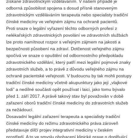
získané zdravotnickým vzděláváním. V našem případě je
odborná způsobilost spojena s dosud přísně stanoveným
zdravotnickým vzděláváním terapeuta nebo specialisty tradiční
čínské medicíny ve veřejném zájmu na ochraně pacientů.
Proti snaze o legální vyřazení těchto odborných profesí z
nelékařských zdravotnických povolání ve zdravotních službách
lze proto namítnout rozpor s veřejným zájmem na jakosti a
bezpečnosti působení na zdraví. Dotčenost veřejného zájmu
spočívá ve snaze o opuštění od odbornostního předpokladu
zdravotnického vzdělání, který patří mezi legální pojmové znaky
zdravotních služeb, a to právě z důvodu veřejného zájmu na
ochraně pacientské veřejnosti. V budoucnu by tak mohli postupy
tradiční čínské medicíny včetně akupunktury jako její „vlajkové
lodi“ a nedílné součásti opět používat i laici, jako tomu bývalo
před 1. září 2017. A právě takový stav byl považován v době
zařazení oborů tradiční čínské medicíny do zdravotních služeb
za nežádoucí.
Dosavadní legální zařazení terapeuta a specialisty tradiční
čínské medicíny do režimu zdravotnického práva zároveň
představuje dílčí projev integrativní medicíny v českém
prostředí. A to ve smyslu obohacení klinické praxe o doplňující