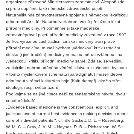
organizace zřizované Ministerstvem zdravotnictví. Alespoň zde
si proto doplňme také německé zdravotnické pojetí
Naturheilkunde zdravotněprávně spojené s německou lékařskou
odborností Arzt für Naturheilverfahren, volně přeloženo lékař
přírodní medicíny. Připomeňme si také maďarské
zdravotněprávní pojetí přírodní medicíny zavedené v roce 1997.
Jelikož výraznou část tradiční čínské medicíny tvoří právě
přírodní medicína, museli bychom „vědeckou“ kritiku tradiční
čínské (i jiné tradiční) medicíny nemalou měrou vztáhnou i na
„vědeckou“ kritiku přírodní medicíny samé. Zdá se, že většinu
za tisíciletí nahromaděného vědění lidstva a zkušeností bychom
v tomto myšlenkovém schématu (paradigmatu) museli ideově
odmítnout v rámci kulturního boje (Kulturkampf) jakožto střet
ideologií, resp. světonázorů.
Podívejme se na jiné citace nežli ze senátorského návrhu dvou
senátorů lékařů.
„Evidence based medicine is the constientious, explicit, and
judicious use of current best evidence in making decisions about
care of indivudal patients.“, cit. dle Sackett, D. L. – Rosenberg,
W. M. C. – Gray, J. A. M. – Haynes, R. B. – Richardson, W. S.:
Evidence based medicine: what it is and what it isn`t. British