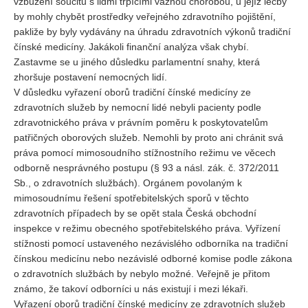
vzbuzení soucitu s lidmi trpícími vážnou chorobou, u jejíž léčby
by mohly chybět prostředky veřejného zdravotního pojištění,
pakliže by byly vydávány na úhradu zdravotních výkonů tradiční
čínské medicíny. Jakákoli finanční analýza však chybí.
Zastavme se u jiného důsledku parlamentní snahy, která
zhoršuje postavení nemocných lidí.
V důsledku vyřazení oborů tradiční čínské medicíny ze
zdravotních služeb by nemocní lidé nebyli pacienty podle
zdravotnického práva v právním poměru k poskytovatelům
patřičných oborových služeb. Nemohli by proto ani chránit svá
práva pomocí mimosoudního stížnostního režimu ve věcech
odborně nesprávného postupu (§ 93 a násl. zák. č. 372/2011
Sb., o zdravotních službách). Orgánem povolaným k
mimosoudnímu řešení spotřebitelských sporů v těchto
zdravotních případech by se opět stala Česká obchodní
inspekce v režimu obecného spotřebitelského práva. Vyřízení
stížnosti pomocí ustaveného nezávislého odborníka na tradiční
čínskou medicínu nebo nezávislé odborné komise podle zákona
o zdravotních službách by nebylo možné. Veřejně je přitom
známo, že takoví odborníci u nás existují i mezi lékaři.
Vyřazení oborů tradiční čínské medicíny ze zdravotních služeb