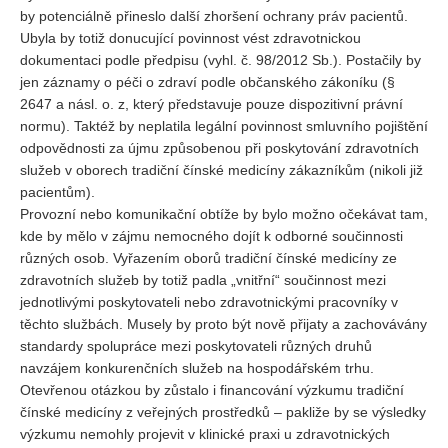
by potenciálně přineslo další zhoršení ochrany práv pacientů.
Ubyla by totiž donucující povinnost vést zdravotnickou
dokumentaci podle předpisu (vyhl. č. 98/2012 Sb.). Postačily by
jen záznamy o péči o zdraví podle občanského zákoníku (§
2647 a násl. o. z, který představuje pouze dispozitivní právní
normu). Taktéž by neplatila legální povinnost smluvního pojištění
odpovědnosti za újmu způsobenou při poskytování zdravotních
služeb v oborech tradiční čínské medicíny zákazníkům (nikoli již
pacientům).
Provozní nebo komunikační obtíže by bylo možno očekávat tam,
kde by mělo v zájmu nemocného dojít k odborné součinnosti
různých osob. Vyřazením oborů tradiční čínské medicíny ze
zdravotních služeb by totiž padla „vnitřní“ součinnost mezi
jednotlivými poskytovateli nebo zdravotnickými pracovníky v
těchto službách. Musely by proto být nově přijaty a zachovávány
standardy spolupráce mezi poskytovateli různých druhů
navzájem konkurenčních služeb na hospodářském trhu.
Otevřenou otázkou by zůstalo i financování výzkumu tradiční
čínské medicíny z veřejných prostředků – pakliže by se výsledky
výzkumu nemohly projevit v klinické praxi u zdravotnických