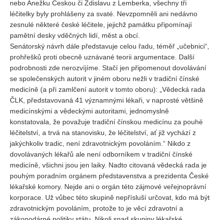
nebo Anežku Českou či Zdislavu z Lemberka, všechny tři
léčitelky byly prohlášeny za svaté. Nevzpomněli ani nedávno
zesnulé některé české léčitele, jejichž památku připomínají
pamětní desky vděčných lidí, měst a obcí.
Senátorský návrh dále představuje celou řadu, téměř „učebnici“,
prohřešků proti obecně uznávané teorii argumentace. Další
podrobnosti zde nerozvíjíme. Stačí jen připomenout dovolávání
se společenských autorit v jiném oboru nežli v tradiční čínské
medicíně (a při zamlčení autorit v tomto oboru): „Vědecká rada
ČLK, představovaná 41 významnými lékaři, v naprosté většině
medicínskými a vědeckými autoritami, jednomyslně
konstatovala, že považuje tradiční čínskou medicínu za pouhé
léčitelství, a trvá na stanovisku, že léčitelství, ať již vychází z
jakýchkoliv tradic, není zdravotnickým povoláním.“ Nikdo z
dovolávaných lékařů ale není odborníkem v tradiční čínské
medicíně, všichni jsou jen laiky. Nadto citovaná vědecká rada je
pouhým poradním orgánem představenstva a prezidenta České
lékařské komory. Nejde ani o orgán této zájmové veřejnoprávní
korporace. Už vůbec této skupině nepřísluší určovat, kdo má být
zdravotnickým povoláním, protože to je věcí zdravotní a
zákonodárné politiky státu. Nikoli snad skupiny lékařské