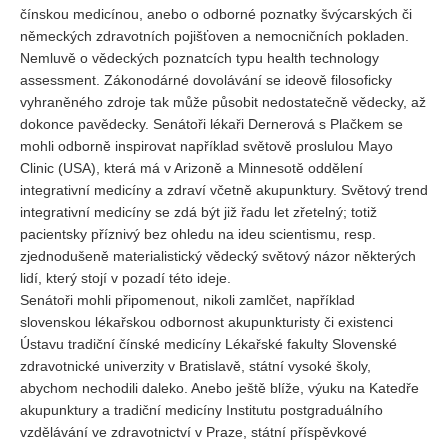
čínskou medicínou, anebo o odborné poznatky švýcarských či
německých zdravotních pojišťoven a nemocničních pokladen.
Nemluvě o vědeckých poznatcích typu health technology
assessment. Zákonodárné dovolávání se ideově filosoficky
vyhraněného zdroje tak může působit nedostatečně vědecky, až
dokonce pavědecky. Senátoři lékaři Dernerová s Plačkem se
mohli odborně inspirovat například světově proslulou Mayo
Clinic (USA), která má v Arizoně a Minnesotě oddělení
integrativní medicíny a zdraví včetně akupunktury. Světový trend
integrativní medicíny se zdá být již řadu let zřetelný; totiž
pacientsky příznivý bez ohledu na ideu scientismu, resp.
zjednodušeně materialistický vědecký světový názor některých
lidí, který stojí v pozadí této ideje.
Senátoři mohli připomenout, nikoli zamlčet, například
slovenskou lékařskou odbornost akupunkturisty či existenci
Ústavu tradiční čínské medicíny Lékařské fakulty Slovenské
zdravotnické univerzity v Bratislavě, státní vysoké školy,
abychom nechodili daleko. Anebo ještě blíže, výuku na Katedře
akupunktury a tradiční medicíny Institutu postgraduálního
vzdělávání ve zdravotnictví v Praze, státní příspěvkové