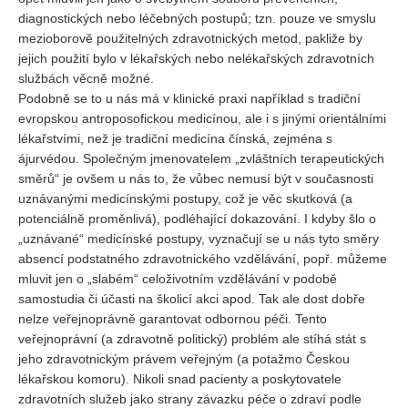
diagnostických nebo léčebných postupů; tzn. pouze ve smyslu
mezioborově použitelných zdravotnických metod, pakliže by
jejich použití bylo v lékařských nebo nelékařských zdravotních
službách věcně možné.
Podobně se to u nás má v klinické praxi například s tradiční
evropskou antroposofickou medicínou, ale i s jinými orientálními
lékařstvími, než je tradiční medicína čínská, zejména s
ájurvédou. Společným jmenovatelem „zvláštních terapeutických
směrů“ je ovšem u nás to, že vůbec nemusí být v současnosti
uznávanými medicínskými postupy, což je věc skutková (a
potenciálně proměnlivá), podléhající dokazování. I kdyby šlo o
„uznávané“ medicínské postupy, vyznačují se u nás tyto směry
absencí podstatného zdravotnického vzdělávání, popř. můžeme
mluvit jen o „slabém“ celoživotním vzdělávání v podobě
samostudia či účasti na školicí akci apod. Tak ale dost dobře
nelze veřejnoprávně garantovat odbornou péči. Tento
veřejnoprávní (a zdravotně politický) problém ale stíhá stát s
jeho zdravotnickým právem veřejným (a potažmo Českou
lékařskou komoru). Nikoli snad pacienty a poskytovatele
zdravotních služeb jako strany závazku péče o zdraví podle