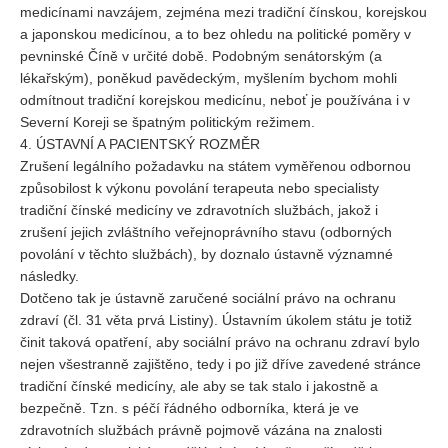
medicínami navzájem, zejména mezi tradiční čínskou, korejskou
a japonskou medicínou, a to bez ohledu na politické poměry v
pevninské Číně v určité době. Podobným senátorským (a
lékařským), poněkud pavědeckým, myšlením bychom mohli
odmítnout tradiční korejskou medicínu, neboť je používána i v
Severní Koreji se špatným politickým režimem.
4. ÚSTAVNÍ A PACIENTSKÝ ROZMĚR
Zrušení legálního požadavku na státem vyměřenou odbornou
způsobilost k výkonu povolání terapeuta nebo specialisty
tradiční čínské medicíny ve zdravotních službách, jakož i
zrušení jejich zvláštního veřejnoprávního stavu (odborných
povolání v těchto službách), by doznalo ústavně významné
následky.
Dotčeno tak je ústavně zaručené sociální právo na ochranu
zdraví (čl. 31 věta prvá Listiny). Ústavním úkolem státu je totiž
činit taková opatření, aby sociální právo na ochranu zdraví bylo
nejen všestranně zajištěno, tedy i po již dříve zavedené stránce
tradiční čínské medicíny, ale aby se tak stalo i jakostně a
bezpečně. Tzn. s péčí řádného odborníka, která je ve
zdravotních službách právně pojmově vázána na znalosti