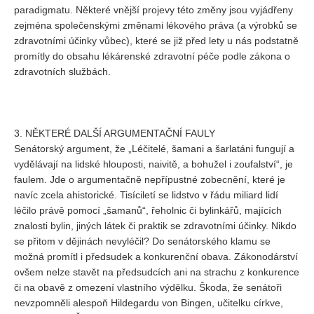
paradigmatu. Některé vnější projevy této změny jsou vyjádřeny
zejména společenskými změnami lékového práva (a výrobků se
zdravotními účinky vůbec), které se již před lety u nás podstatně
promítly do obsahu lékárenské zdravotní péče podle zákona o
zdravotních službách.
3. NĚKTERÉ DALŠÍ ARGUMENTAČNÍ FAULY
Senátorský argument, že „Léčitelé, šamani a šarlatáni fungují a
vydělávají na lidské hlouposti, naivitě, a bohužel i zoufalství“, je
faulem. Jde o argumentačně nepřípustné zobecnění, které je
navíc zcela ahistorické. Tisíciletí se lidstvo v řádu miliard lidí
léčilo právě pomocí „šamanů“, řeholnic či bylinkářů, majících
znalosti bylin, jiných látek či praktik se zdravotními účinky. Nikdo
se přitom v dějinách nevyléčil? Do senátorského klamu se
možná promítl i předsudek a konkurenční obava. Zákonodárství
ovšem nelze stavět na předsudcích ani na strachu z konkurence
či na obavě z omezení vlastního výdělku. Škoda, že senátoři
nevzpomněli alespoň Hildegardu von Bingen, učitelku církve,