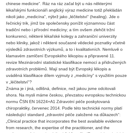
chinese medicine“. Ráz na ráz začal být u nás některými
lékařskými funkcionáři anglický výraz medicine totiž překládán
nikoli jako „medicína“, nýbrž jako „léčitelství“ (healing). Jde o
řečnický trik, jímž lze společensky ponížit významnou část
tradiční nebo i přírodní medicíny; a tím ovšem zlehčit tržní
konkurenci, některé lékařské kolegy a zahraniční univerzity
nebo kliniky, jakož i některé současné vědecké poznatky včetně
výsledků zdravotních výzkumů, a to i kvalitativních. Nemluvě o
klamavém zamlčení Evropského lékopisu a připravené 11.
revize Mezinárodní statistické klasifikace nemocí a přidružených
zdravotních problémů. Mají snad být Evropský lékopis a
uváděná klasifikace dílem vyjmuty z „medicíny“ s využitím pouze
v „léčitelství“?
Známa je i jiná, odlišná, definice, než jakou jsme odcitovali
shora. Na mysli máme českou, převzatou evropskou technickou
normu ČSN EN 16224+A1 Zdravotní péče poskytovaná
chiropraktiky, červenec 2014. Podle této technické normy platí
následující standard „zdravotní péče založené na důkazech“:
„Clinical practice that incorporates the best available evidence
from research, the expertise of the practitioner, and the