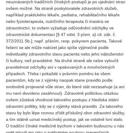
neuznávaných tradičních čínských postupů je po ujednání stran
ovšem možné. Na straně poskytovatele zdravotních služeb,
například praktického lékaře, pediatra, rehabilitačního lékaře
nebo fyzioterapeuta, nutričního terapeuta či maséra ve
zdravotnictví, to ovšem vyžaduje odůvodnění odchylky ve
zdravotnické dokumentaci [§ 47 odst. 3 písm. a) cit. zák. č.
372/2011 Sb.]; např. přáním, resp. pokynem pacienta. Takové
řešení se ale může nabízet jako spíše výjimečné podle
individuality zdravotního stavu pacienta nebo jeho náboženství
či kultury, než pravidelné. Na druhé straně ale nelze vyloučit
pravidelnost odchylky ani v opakovaných a mnohočetných
případech. Třeba i pokaždé v právním poměru ke všem
pacientům, kdy se z výjimky naopak stane pravidlo podle
svobodně projevené vůle stran, do které stát nezasahuje (a ani
mu není dovoleno zasáhnout). Zdravotně politickou otázkou
ovšem zůstává vhodnost takového postupu z hlediska státní
zdravotní politiky, kdy se z výjimky stává pravidlo. Za takového
stavu by bylo lépe rovnou zřídit příslušný obor zdravotní služby,
a tím státně uznat medicínský postup, jak se ostatně loni stalo.
O tradiční čínské medicíně bychom v takovém budoucnu u nás
opět mluvili jen jako o svébytném souboru prevenčních,