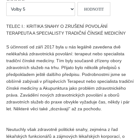
Vydání 1/ 2026
Hodnoťte
prosím
Vydání 3/ 2025
Vydání 2/ 2025
TELEC I.: KRITIKA SNAHY O ZRUŠENÍ POVOLÁNÍ
TERAPEUTA A SPECIALISTY TRADIČNÍ ČÍNSKÉ MEDICÍNY
Vydání 1/ 2025
Vydání 3-4/ 2024
S účinností od září 2017 byla u nás legálně zavedena dvě
Vydání 1-2/ 2024
nelékařská zdravotnická povolání: terapeut nebo specialista
tradiční čínské medicíny. Tím byly současně zřízeny obory
Vydání 3-4/ 2023
zdravotních služeb na trhu. Přijato bylo několik předpisů s
Vydání 1-2/ 2023
předpokladem ještě dalšího předpisu. Podrobnostmi jsme se
obšírně zabývali v příspěvcích Terapeut nebo specialista tradiční
Vydání 1-2/ 2022
čínské medicíny a Akupunktura jako problém zdravotnického
Vydání 3-4/ 2022
práva. Zavádění nových zdravotnických povolání a oborů
zdravotních služeb do praxe obvykle vyžaduje čas, někdy i pár
Vydání 3-4/ 2021
let. Některé věci také „dozrávají“ až za pochodu.
Vydání 2/ 2021
Vydání 1/ 2021
Neutuchly však zdravotně politické snahy, zejména z řad
Vydání 3-4/ 2020
lékařských funkcionářů a zájmových lékařských korporací, o