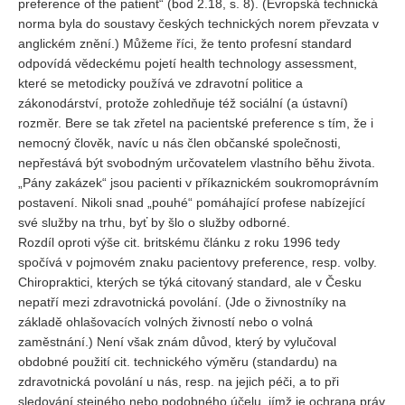
preference of the patient“ (bod 2.18, s. 8). (Evropská technická
norma byla do soustavy českých technických norem převzata v
anglickém znění.) Můžeme říci, že tento profesní standard
odpovídá vědeckému pojetí health technology assessment,
které se metodicky používá ve zdravotní politice a
zákonodárství, protože zohledňuje též sociální (a ústavní)
rozměr. Bere se tak zřetel na pacientské preference s tím, že i
nemocný člověk, navíc u nás člen občanské společnosti,
nepřestává být svobodným určovatelem vlastního běhu života.
„Pány zakázek“ jsou pacienti v příkaznickém soukromoprávním
postavení. Nikoli snad „pouhé“ pomáhající profese nabízející
své služby na trhu, byť by šlo o služby odborné.
Rozdíl oproti výše cit. britskému článku z roku 1996 tedy
spočívá v pojmovém znaku pacientovy preference, resp. volby.
Chiropraktici, kterých se týká citovaný standard, ale v Česku
nepatří mezi zdravotnická povolání. (Jde o živnostníky na
základě ohlašovacích volných živností nebo o volná
zaměstnání.) Není však znám důvod, který by vylučoval
obdobné použití cit. technického výměru (standardu) na
zdravotnická povolání u nás, resp. na jejich péči, a to při
sledování stejného nebo podobného účelu, jímž je ochrana práv