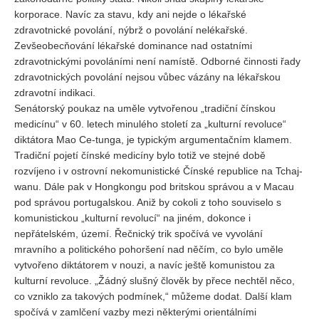
korporace. Navíc za stavu, kdy ani nejde o lékařské
zdravotnické povolání, nýbrž o povolání nelékařské.
Zevšeobecňování lékařské dominance nad ostatními
zdravotnickými povoláními není namístě. Odborné činnosti řady
zdravotnických povolání nejsou vůbec vázány na lékařskou
zdravotní indikaci.
Senátorský poukaz na uměle vytvořenou „tradiční čínskou
medicínu“ v 60. letech minulého století za „kulturní revoluce“
diktátora Mao Ce-tunga, je typickým argumentačním klamem.
Tradiční pojetí čínské medicíny bylo totiž ve stejné době
rozvíjeno i v ostrovní nekomunistické Čínské republice na Tchaj-
wanu. Dále pak v Hongkongu pod britskou správou a v Macau
pod správou portugalskou. Aniž by cokoli z toho souviselo s
komunistickou „kulturní revolucí“ na jiném, dokonce i
nepřátelském, území. Řečnický trik spočívá ve vyvolání
mravního a politického pohoršení nad něčím, co bylo uměle
vytvořeno diktátorem v nouzi, a navíc ještě komunistou za
kulturní revoluce. „Žádný slušný člověk by přece nechtěl něco,
co vzniklo za takových podmínek,“ můžeme dodat. Další klam
spočívá v zamlčení vazby mezi některými orientálními