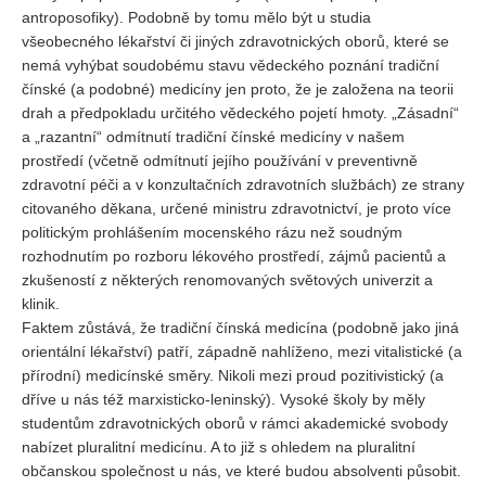
antroposofiky). Podobně by tomu mělo být u studia
všeobecného lékařství či jiných zdravotnických oborů, které se
nemá vyhýbat soudobému stavu vědeckého poznání tradiční
čínské (a podobné) medicíny jen proto, že je založena na teorii
drah a předpokladu určitého vědeckého pojetí hmoty. „Zásadní“
a „razantní“ odmítnutí tradiční čínské medicíny v našem
prostředí (včetně odmítnutí jejího používání v preventivně
zdravotní péči a v konzultačních zdravotních službách) ze strany
citovaného děkana, určené ministru zdravotnictví, je proto více
politickým prohlášením mocenského rázu než soudným
rozhodnutím po rozboru lékového prostředí, zájmů pacientů a
zkušeností z některých renomovaných světových univerzit a
klinik.
Faktem zůstává, že tradiční čínská medicína (podobně jako jiná
orientální lékařství) patří, západně nahlíženo, mezi vitalistické (a
přírodní) medicínské směry. Nikoli mezi proud pozitivistický (a
dříve u nás též marxisticko-leninský). Vysoké školy by měly
studentům zdravotnických oborů v rámci akademické svobody
nabízet pluralitní medicínu. A to již s ohledem na pluralitní
občanskou společnost u nás, ve které budou absolventi působit.