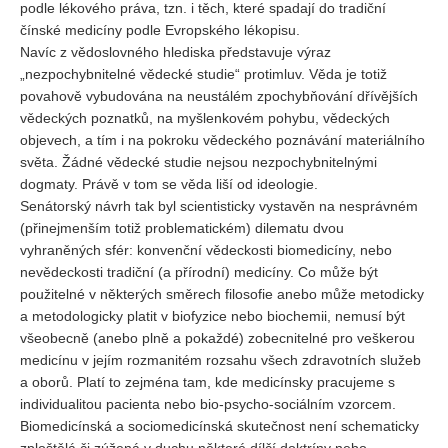
podle lékového práva, tzn. i těch, které spadají do tradiční
čínské medicíny podle Evropského lékopisu.
Navíc z vědoslovného hlediska představuje výraz
„nezpochybnitelné vědecké studie“ protimluv. Věda je totiž
povahově vybudována na neustálém zpochybňování dřívějších
vědeckých poznatků, na myšlenkovém pohybu, vědeckých
objevech, a tím i na pokroku vědeckého poznávání materiálního
světa. Žádné vědecké studie nejsou nezpochybnitelnými
dogmaty. Právě v tom se věda liší od ideologie.
Senátorský návrh tak byl scientisticky vystavěn na nesprávném
(přinejmenším totiž problematickém) dilematu dvou
vyhraněných sfér: konvenční vědeckosti biomedicíny, nebo
nevědeckosti tradiční (a přírodní) medicíny. Co může být
použitelné v některých směrech filosofie anebo může metodicky
a metodologicky platit v biofyzice nebo biochemii, nemusí být
všeobecně (anebo plně a pokaždé) zobecnitelné pro veškerou
medicínu v jejím rozmanitém rozsahu všech zdravotních služeb
a oborů. Platí to zejména tam, kde medicínsky pracujeme s
individualitou pacienta nebo bio-psycho-sociálním vzorcem.
Biomedicínská a sociomedicínská skutečnost není schematicky