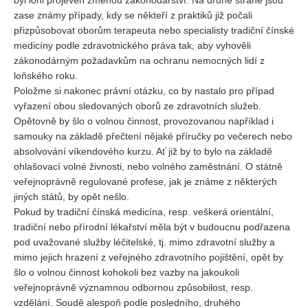
byl loni projeven změnou zákonodárství. Na druhé straně jsou
zase známy případy, kdy se někteří z praktiků již počali
přizpůsobovat oborům terapeuta nebo specialisty tradiční čínské
medicíny podle zdravotnického práva tak, aby vyhověli
zákonodárným požadavkům na ochranu nemocných lidí z
loňského roku.
Položme si nakonec právní otázku, co by nastalo pro případ
vyřazení obou sledovaných oborů ze zdravotních služeb.
Opětovně by šlo o volnou činnost, provozovanou například i
samouky na základě přečtení nějaké příručky po večerech nebo
absolvování víkendového kurzu. Ať již by to bylo na základě
ohlašovací volné živnosti, nebo volného zaměstnání. O státně
veřejnoprávně regulované profese, jak je známe z některých
jiných států, by opět nešlo.
Pokud by tradiční čínská medicína, resp. veškerá orientální,
tradiční nebo přírodní lékařství měla být v budoucnu podřazena
pod uvažované služby léčitelské, tj. mimo zdravotní služby a
mimo jejich hrazení z veřejného zdravotního pojištění, opět by
šlo o volnou činnost kohokoli bez vazby na jakoukoli
veřejnoprávně významnou odbornou způsobilost, resp.
vzdělání. Soudě alespoň podle posledního, druhého