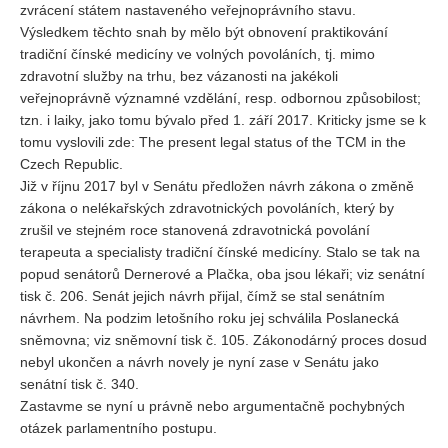
zvrácení státem nastaveného veřejnoprávního stavu.
Vydání 1-2/ 2020
Výsledkem těchto snah by mělo být obnovení praktikování
Vydání 3-4/ 2019
tradiční čínské medicíny ve volných povoláních, tj. mimo
Vydání 1-2/ 2019
zdravotní služby na trhu, bez vázanosti na jakékoli
veřejnoprávně významné vzdělání, resp. odbornou způsobilost;
Vydání 4/2018
tzn. i laiky, jako tomu bývalo před 1. září 2017. Kriticky jsme se k
Vydání 2-3/2018
tomu vyslovili zde: The present legal status of the TCM in the
Czech Republic.
Vydání 1-2018
Již v říjnu 2017 byl v Senátu předložen návrh zákona o změně
Vydání 4-2017
zákona o nelékařských zdravotnických povoláních, který by
zrušil ve stejném roce stanovená zdravotnická povolání
Vydání 3-2017
terapeuta a specialisty tradiční čínské medicíny. Stalo se tak na
Vydání 2-2017
popud senátorů Dernerové a Plačka, oba jsou lékaři; viz senátní
tisk č. 206. Senát jejich návrh přijal, čímž se stal senátním
Vydání 1-2017
návrhem. Na podzim letošního roku jej schválila Poslanecká
Vydání 4-2016
sněmovna; viz sněmovní tisk č. 105. Zákonodárný proces dosud
nebyl ukončen a návrh novely je nyní zase v Senátu jako
Archiv
senátní tisk č. 340.
EDITOŘI
Zastavme se nyní u právně nebo argumentačně pochybných
otázek parlamentního postupu.
BLOG