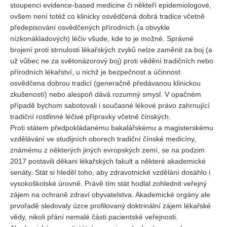
stoupenci evidence-based medicine či někteří epidemiologové,
ovšem není totéž co klinicky osvědčená dobrá tradice včetně
předepisování osvědčených přírodních (a obvykle
nízkonákladových) léčiv všude, kde to je možné. Správné
brojení proti strnulosti lékařských zvyků nelze zaměnit za boj (a
už vůbec ne za světonázorový boj) proti vědění tradičních nebo
přírodních lékařství, u nichž je bezpečnost a účinnost
osvědčena dobrou tradicí (generačně předávanou klinickou
zkušeností) nebo alespoň dává rozumný smysl. V opačném
případě bychom sabotovali i současné lékové právo zahrnující
tradiční rostlinné léčivé přípravky včetně čínských.
Proti státem předpokládanému bakalářskému a magisterskému
vzdělávání ve studijních oborech tradiční čínské medicíny,
známému z některých jiných evropských zemí, se na podzim
2017 postavili děkani lékařských fakult a některé akademické
senáty. Stát si hleděl toho, aby zdravotnické vzdělání dosáhlo i
vysokoškolské úrovně. Právě tím stát hodlal zohlednit veřejný
zájem na ochraně zdraví obyvatelstva. Akademické orgány ale
prvořadě sledovaly úzce profilovaný doktrinální zájem lékařské
vědy, nikoli přání nemalé části pacientské veřejnosti.