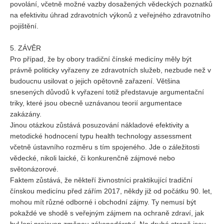
povolání, včetně možné vazby dosažených vědeckých poznatků
na efektivitu úhrad zdravotních výkonů z veřejného zdravotního
pojištění.
5. ZÁVĚR
Pro případ, že by obory tradiční čínské medicíny měly být
právně politicky vyřazeny ze zdravotních služeb, nezbude než v
budoucnu usilovat o jejich opětovně zařazení. Většina
snesených důvodů k vyřazení totiž představuje argumentační
triky, které jsou obecně uznávanou teorií argumentace
zakázány.
Jinou otázkou zůstává posuzování nákladové efektivity a
metodické hodnocení typu health technology assessment
včetně ústavního rozměru s tím spojeného. Jde o záležitosti
vědecké, nikoli laické, či konkurenčně zájmové nebo
světonázorové.
Faktem zůstává, že někteří živnostníci praktikující tradiční
čínskou medicínu před zářím 2017, někdy již od počátku 90. let,
mohou mít různé odborné i obchodní zájmy. Ty nemusí být
pokaždé ve shodě s veřejným zájmem na ochraně zdraví, jak