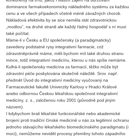
konkurenty na trhu, jakož i vlastní zájem na udržování
dominance farmakoekonomicky nákladného systému za každou
cenu a ve všech případech včetně méně závažných chorob.
Nákladová efektivita by se sice neměla stát zdravotnickou
„modlou“, na druhé straně ale každý řádný hospodář s ní musí
také počítat.
Máme-li v Česku a EU společensky (a paradigmaticky)
zavedeny podstatné rysy integrativní farmacie, což
zdravotněprávně máme, měli bychom mít také druhou stranu
mince, totiž integrativní medicínu, kterou u nás spíše nemáme.
Kulhá-li společensky medicína za farmacií, těžko může být
zdravotní péče poskytována skutečně náležitě. Srov. např.
předmět Úvod do integrativní medicíny vyučovaný na
Farmaceutické fakultě Univerzity Karlovy v Hradci Králové
anebo odbornou Českou lékařskou společnost integrativní
medicíny, z. s., založenou roku 2001 (původně pod jiným
názvem).
I kdybychom brali lékařské funkcionářské nebo akademické
brojení proti tradiční čínské medicíně u nás za legitimní ochranu
jednoho stávajícího lékařského biomedicínského paradigmatu (i
moci), nemůžeme nevidět procesy přeměny tohoto západního