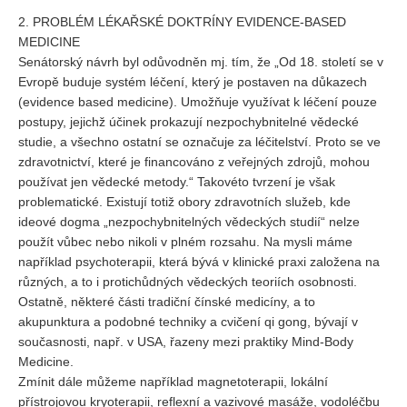
2. PROBLÉM LÉKAŘSKÉ DOKTRÍNY EVIDENCE-BASED
REDAKCE
MEDICINE
Pokyny pro autory
Senátorský návrh byl odůvodněn mj. tím, že „Od 18. století se v
Evropě buduje systém léčení, který je postaven na důkazech
ARCHIV
(evidence based medicine). Umožňuje využívat k léčení pouze
postupy, jejichž účinek prokazují nezpochybnitelné vědecké
studie, a všechno ostatní se označuje za léčitelství. Proto se ve
zdravotnictví, které je financováno z veřejných zdrojů, mohou
používat jen vědecké metody.“ Takovéto tvrzení je však
problematické. Existují totiž obory zdravotních služeb, kde
ideové dogma „nezpochybnitelných vědeckých studií“ nelze
použít vůbec nebo nikoli v plném rozsahu. Na mysli máme
například psychoterapii, která bývá v klinické praxi založena na
různých, a to i protichůdných vědeckých teoriích osobnosti.
Ostatně, některé části tradiční čínské medicíny, a to
akupunktura a podobné techniky a cvičení qi gong, bývají v
současnosti, např. v USA, řazeny mezi praktiky Mind-Body
Medicine.
Zmínit dále můžeme například magnetoterapii, lokální
přístrojovou kryoterapii, reflexní a vazivové masáže, vodoléčbu