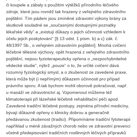
či koupele a zábaly s použitím výtěžků přírodního léčivého
zdroje, které jsou rovněž tak hrazeny z veřejného zdravotního
pojištění. Tím pádem jsou zmíněné zdravotní výkony brány za
skutkově souladné se „současnými dostupnými poznatky
lékařské vědy“ a „existují důkazy o jejich účinnosti vzhledem k
účelu jejich poskytování“ [§ 13 odst. 1 písm. b) a c) zák. č.
48/1997 Sb., o veřejném zdravotním pojištění]. Mnohá cvičení
léčebné tělesné výchovy, opět hrazená z veřejného zdravotního
pojištění, nejsou fyzioterapeuticky opřena o „nezpochybnitelné
vědecké studie“, nýbrž „pouze“ o to, že určité cvičení dává
rozumný fyziologický smysl, a o zkušenost ze zavedené praxe,
která může být (i nepřímým) důkazem účinnosti pro případ
právního sporu. A tak bychom mohli oborově pokračovat, např.
u masáží ve zdravotnictví aj. Vzpomenout můžeme též
klimatoterapii při lázeňské léčebně rehabilitační péči apod.
Zavedené tradiční léčebné postupy, zejména přírodní medicíny,
bývají důkazně opřeny o klinicky dobrou a generačně
předávanou zkušenost (tradici). Připomínáme tradiční fytoterapii
například u méně závažných chorob nebo ve zdravotní prevenci
včetně předepisování tradičních rostlinných léčivých přípravků