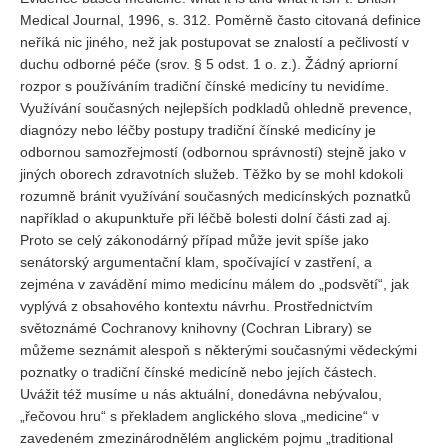
Medical Journal, 1996, s. 312. Poměrně často citovaná definice
neříká nic jiného, než jak postupovat se znalostí a pečlivostí v
duchu odborné péče (srov. § 5 odst. 1 o. z.). Žádný apriorní
rozpor s používáním tradiční čínské medicíny tu nevidíme.
Využívání současných nejlepších podkladů ohledně prevence,
diagnózy nebo léčby postupy tradiční čínské medicíny je
odbornou samozřejmostí (odbornou správností) stejně jako v
jiných oborech zdravotních služeb. Těžko by se mohl kdokoli
rozumně bránit využívání současných medicínských poznatků
například o akupunktuře při léčbě bolesti dolní části zad aj.
Proto se celý zákonodárný případ může jevit spíše jako
senátorský argumentační klam, spočívající v zastření, a
zejména v zavádění mimo medicínu málem do „podsvětí“, jak
vyplývá z obsahového kontextu návrhu. Prostřednictvím
světoznámé Cochranovy knihovny (Cochran Library) se
můžeme seznámit alespoň s některými současnými vědeckými
poznatky o tradiční čínské medicíně nebo jejích částech.
Uvážit též musíme u nás aktuální, donedávna nebývalou,
„řečovou hru“ s překladem anglického slova „medicine“ v
zavedeném zmezinárodnělém anglickém pojmu „traditional