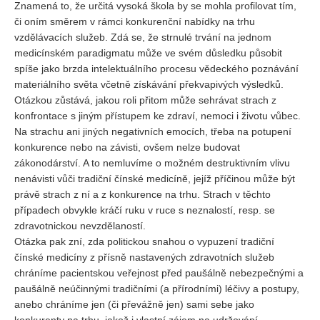
Znamená to, že určitá vysoká škola by se mohla profilovat tím,
či oním směrem v rámci konkurenční nabídky na trhu
vzdělávacích služeb. Zdá se, že strnulé trvání na jednom
medicínském paradigmatu může ve svém důsledku působit
spíše jako brzda intelektuálního procesu vědeckého poznávání
materiálního světa včetně získávání překvapivých výsledků.
Otázkou zůstává, jakou roli přitom může sehrávat strach z
konfrontace s jiným přístupem ke zdraví, nemoci i životu vůbec.
Na strachu ani jiných negativních emocích, třeba na potupení
konkurence nebo na závisti, ovšem nelze budovat
zákonodárství. A to nemluvíme o možném destruktivním vlivu
nenávisti vůči tradiční čínské medicíně, jejíž příčinou může být
právě strach z ní a z konkurence na trhu. Strach v těchto
případech obvykle kráčí ruku v ruce s neznalostí, resp. se
zdravotnickou nevzdělaností.
Otázka pak zní, zda politickou snahou o vypuzení tradiční
čínské medicíny z přísně nastavených zdravotních služeb
chráníme pacientskou veřejnost před paušálně nebezpečnými a
paušálně neúčinnými tradičními (a přírodními) léčivy a postupy,
anebo chráníme jen (či převážně jen) sami sebe jako