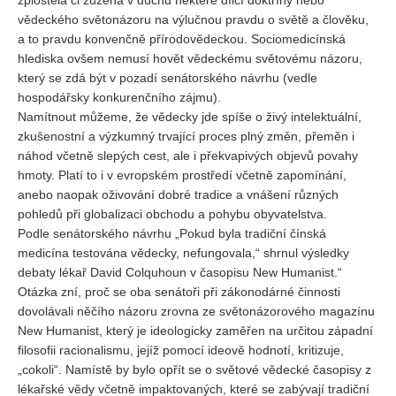
zploštělá či zúžená v duchu některé dílčí doktríny nebo
vědeckého světonázoru na výlučnou pravdu o světě a člověku,
a to pravdu konvenčně přírodovědeckou. Sociomedicínská
hlediska ovšem nemusí hovět vědeckému světovému názoru,
který se zdá být v pozadí senátorského návrhu (vedle
hospodářsky konkurenčního zájmu).
Namítnout můžeme, že vědecky jde spíše o živý intelektuální,
zkušenostní a výzkumný trvající proces plný změn, přeměn i
náhod včetně slepých cest, ale i překvapivých objevů povahy
hmoty. Platí to i v evropském prostředí včetně zapomínání,
anebo naopak oživování dobré tradice a vnášení různých
pohledů při globalizaci obchodu a pohybu obyvatelstva.
Podle senátorského návrhu „Pokud byla tradiční čínská
medicína testována vědecky, nefungovala,“ shrnul výsledky
debaty lékař David Colquhoun v časopisu New Humanist.“
Otázka zní, proč se oba senátoři při zákonodárné činnosti
dovolávali něčího názoru zrovna ze světonázorového magazínu
New Humanist, který je ideologicky zaměřen na určitou západní
filosofii racionalismu, jejíž pomocí ideově hodnotí, kritizuje,
„cokoli“. Namístě by bylo opřít se o světové vědecké časopisy z
lékařské vědy včetně impaktovaných, které se zabývají tradiční