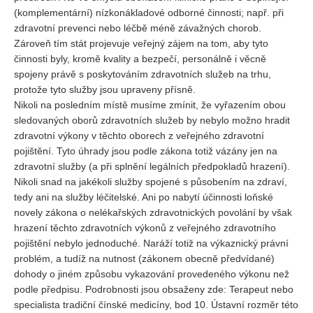
(komplementární) nízkonákladové odborné činnosti; např. při
zdravotní prevenci nebo léčbě méně závažných chorob.
Zároveň tím stát projevuje veřejný zájem na tom, aby tyto
činnosti byly, kromě kvality a bezpečí, personálně i věcně
spojeny právě s poskytováním zdravotních služeb na trhu,
protože tyto služby jsou upraveny přísně.
Nikoli na posledním místě musíme zmínit, že vyřazením obou
sledovaných oborů zdravotních služeb by nebylo možno hradit
zdravotní výkony v těchto oborech z veřejného zdravotní
pojištění. Tyto úhrady jsou podle zákona totiž vázány jen na
zdravotní služby (a při splnění legálních předpokladů hrazení).
Nikoli snad na jakékoli služby spojené s působením na zdraví,
tedy ani na služby léčitelské. Ani po nabytí účinnosti loňské
novely zákona o nelékařských zdravotnických povolání by však
hrazení těchto zdravotních výkonů z veřejného zdravotního
pojištění nebylo jednoduché. Naráží totiž na výkaznický právní
problém, a tudíž na nutnost (zákonem obecně předvídané)
dohody o jiném způsobu vykazování provedeného výkonu než
podle předpisu. Podrobnosti jsou obsaženy zde: Terapeut nebo
specialista tradiční čínské medicíny, bod 10. Ústavní rozměr této