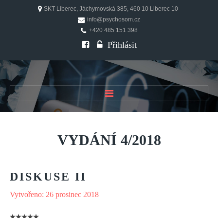
SKT Liberec, Jáchymovská 385, 460 10 Liberec 10
info@psychosom.cz
+420 485 151 398
Přihlásit
ÚVOD
O ČASOPISU
VYDÁNÍ
4/2018
Historie
Redakční rada
DISKUSE
II
FAQ
Doporučení
Vytvořeno: 26 prosinec 2018
PSYCHOSOM