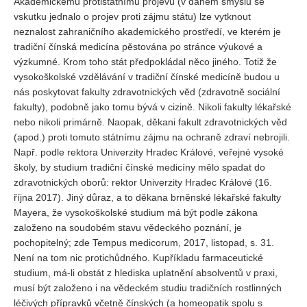
Akademickému protistátnímu projevu (v daném smyslu se
vskutku jednalo o projev proti zájmu státu) lze vytknout
neznalost zahraničního akademického prostředí, ve kterém je
tradiční čínská medicína pěstována po stránce výukové a
výzkumné. Krom toho stát předpokládal něco jiného. Totiž že
vysokoškolské vzdělávání v tradiční čínské medicíně budou u
nás poskytovat fakulty zdravotnických věd (zdravotně sociální
fakulty), podobně jako tomu bývá v cizině. Nikoli fakulty lékařské
nebo nikoli primárně. Naopak, děkani fakult zdravotnických věd
(apod.) proti tomuto státnímu zájmu na ochraně zdraví nebrojili.
Např. podle rektora Univerzity Hradec Králové, veřejné vysoké
školy, by studium tradiční čínské medicíny mělo spadat do
zdravotnických oborů: rektor Univerzity Hradec Králové (16.
října 2017). Jiný důraz, a to děkana brněnské lékařské fakulty
Mayera, že vysokoškolské studium má být podle zákona
založeno na soudobém stavu vědeckého poznání, je
pochopitelný; zde Tempus medicorum, 2017, listopad, s. 31.
Není na tom nic protichůdného. Kupříkladu farmaceutické
studium, má-li obstát z hlediska uplatnění absolventů v praxi,
musí být založeno i na vědeckém studiu tradičních rostlinných
léčivých přípravků včetně čínských (a homeopatik spolu s