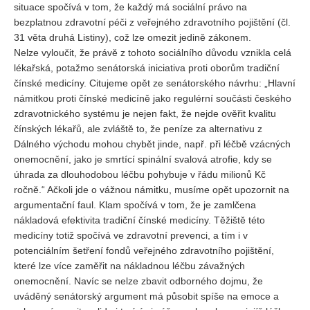
situace spočívá v tom, že každý má sociální právo na
bezplatnou zdravotní péči z veřejného zdravotního pojištění (čl.
31 věta druhá Listiny), což lze omezit jedině zákonem.
Nelze vyloučit, že právě z tohoto sociálního důvodu vznikla celá
lékařská, potažmo senátorská iniciativa proti oborům tradiční
čínské medicíny. Citujeme opět ze senátorského návrhu: „Hlavní
námitkou proti čínské medicíně jako regulérní součásti českého
zdravotnického systému je nejen fakt, že nejde ověřit kvalitu
čínských lékařů, ale zvláště to, že peníze za alternativu z
Dálného východu mohou chybět jinde, např. při léčbě vzácných
onemocnění, jako je smrtící spinální svalová atrofie, kdy se
úhrada za dlouhodobou léčbu pohybuje v řádu milionů Kč
ročně.“ Ačkoli jde o vážnou námitku, musíme opět upozornit na
argumentační faul. Klam spočívá v tom, že je zamlčena
nákladová efektivita tradiční čínské medicíny. Těžiště této
medicíny totiž spočívá ve zdravotní prevenci, a tím i v
potenciálním šetření fondů veřejného zdravotního pojištění,
které lze více zaměřit na nákladnou léčbu závažných
onemocnění. Navíc se nelze zbavit odborného dojmu, že
uváděný senátorský argument má působit spíše na emoce a