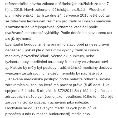
referentského návrhu zákona o léčitelských službách ze dne 7.
října 2018: Návrh zákona o léčitelských službách. Předchozí,
první referentský návrh ze dne 24. července 2018 ještě počítal
se zvláštním léčitelským režimem pro tradiční čínskou medicínu
s vázaností na veřejnoprávně významné vzdělání podle
uvažované ministerské vyhlášky. Podle dnešního stavu tomu tak
ale již být nemá.
Eventuální budoucí změna právního stavu opět přinese právní
nebezpečí, pokud jde o zdravotní výkony tradiční čínské
medicíny prováděné lékaři, včetně akupunktury, nebo
fyzioterapeuty, nutričními terapeuty či maséry ve zdravotnictví
aj. Pakliže by měly být postupy tradiční čínské medicíny doslova
vypuzeny ze zdravotních služeb, nemohlo by napříště jít o
„uznávané medicínské postupy“ podle náležité odborné úrovně
zdravotních služeb, na které má pacient právo (§ 45 odst. 1 ve
spojení s § 4 odst. 5 cit. zák. č. 372/2011 Sb.). Má-li být něco ze
zdravotních služeb vymýceno jako nepatřičné, těžko to může být
zároveň v těchto službách uznáváno jako náležité.
Odchýlení se od uznávaných medicínských postupů ve
prospěch u nás (v možné budoucnosti) medicínsky