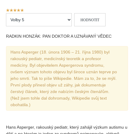
Vydání 1/ 2026
Hodnocení
Vydání 3/ 2025
uživatelů:
Hodnoťte
5
/
5
Vydání 2/ 2025
prosím
Vydání 1/ 2025
RADKIN HONZÁK: PAN DOKTOR A UZNÁVANÝ VĚDEC
Vydání 3-4/ 2024
Vydání 1-2/ 2024
Hans Asperger (18. února 1906 – 21. října 1980) byl
rakouský pediatr, medicínský teoretik a profesor
Vydání 3-4/ 2023
medicíny. Byl objevitelem Aspergerova syndromu,
Vydání 1-2/ 2023
ovšem význam tohoto objevu byl široce uznán teprve po
jeho smrti. Tak to píše Wikipedie. Mám za to, že se mýlí.
Vydání 1-2/ 2022
První plody přinesl objev už záhy, jak dokumentuje
Vydání 3-4/ 2022
čerstvý článek, který zde nabízím českým čtenářům.
(Než jsem tohle dal dohromady, Wikipedie svůj text
Vydání 3-4/ 2021
obohatila.)
Vydání 2/ 2021
Vydání 1/ 2021
Hans Asperger, rakouský pediatr, který zahájil výzkum autismu u
Vydání 3-4/ 2020
dětí a po kterém je jeden ze syndromů pojmenován, aktivně