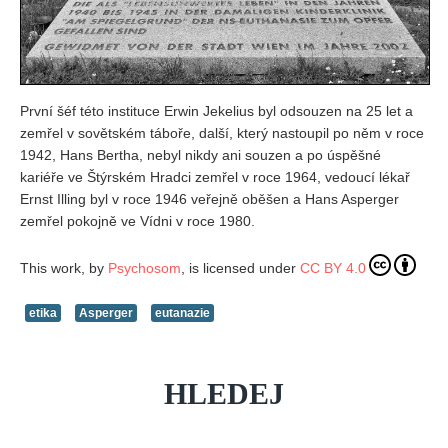
První šéf této instituce Erwin Jekelius byl odsouzen na 25 let a
zemřel v sovětském táboře, další, který nastoupil po něm v roce
1942, Hans Bertha, nebyl nikdy ani souzen a po úspěšné
kariéře ve Štýrském Hradci zemřel v roce 1964, vedoucí lékař
Ernst Illing byl v roce 1946 veřejně oběšen a Hans Asperger
zemřel pokojně ve Vídni v roce 1980.
This work, by
Psychosom
, is licensed under
CC BY 4.0
etika
Asperger
eutanazie
HLEDEJ