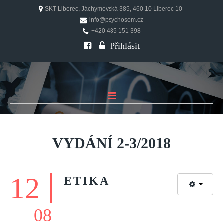
SKT Liberec, Jáchymovská 385, 460 10 Liberec 10
info@psychosom.cz
+420 485 151 398
Přihlásit
ÚVOD
O ČASOPISU
VYDÁNÍ
2-3/2018
Historie
Redakční rada
12
ETIKA
FAQ
Doporučení
08
PSYCHOSOM