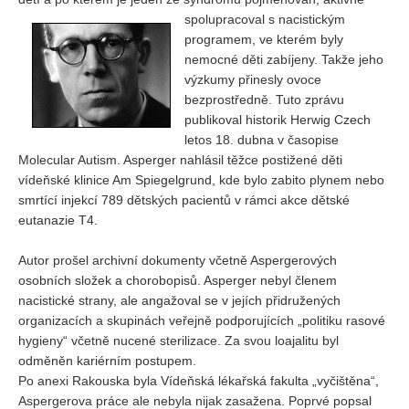
Vydání 1-2/ 2020
spolupracoval s nacistick
ým
Vydání 3-4/ 2019
programem, ve kterém byly
nemocné děti zabíjeny. Takže jeho
Vydání 1-2/ 2019
výzkumy přinesly ovoce
Vydání 4/2018
bezprostředně. Tuto zprávu
publikoval historik Herwig Czech
Vydání 2-3/2018
letos 18. dubna v časopise
Vydání 1-2018
Molecular Autism. Asperger nahlásil těžce postižené děti
vídeňské klinice Am Spiegelgrund, kde bylo zabito plynem nebo
Vydání 4-2017
smrtící injekcí 789 dětských pacientů v rámci akce dětské
Vydání 3-2017
eutanazie T4.
Vydání 2-2017
Autor prošel archivní dokumenty včetně Aspergerových
Vydání 1-2017
osobních složek a chorobopisů. Asperger nebyl členem
nacistické strany, ale angažoval se v jejích přidružených
Vydání 4-2016
organizacích a skupinách veřejně podporujících „politiku rasové
Archiv
hygieny“ včetně nucené sterilizace. Za svou loajalitu byl
odměněn kariérním postupem.
EDITOŘI
Po anexi Rakouska byla Vídeňská lékařská fakulta „vyčištěna“,
Aspergerova práce ale nebyla nijak zasažena. Poprvé popsal
BLOG