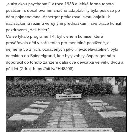
„autistickou psychopatii“ v roce 1938 a lehká forma tohoto
postižení s dosahováním značné adaptability byla posléze po
REDAKCE
něm pojmenována. Asperger prokazoval svou loajalitu k
Pokyny pro autory
nacistickému režimu veřejnými přednáškami, své práce končil
pozdravem „Heil Hitler“.
ARCHIV
Co se týkalo programu T4, byl členem komise, která
prověřovala děti v zařízeních pro mentálně postižené, a
nejméně 35 z nich, označených jako „nevzdělavatelné“, bylo
odesláno do Spiegelgrund, kde byly zabity. Aspereger sám
doporučil do tohoto zařízení další dvě děvčátka ve věku dvou a
pěti let (Zdroj: https://bit.ly/2Hd8J06).