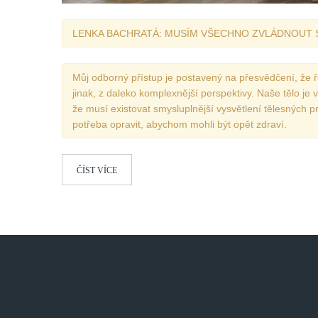
LENKA BACHRATÁ: MUSÍM VŠECHNO ZVLÁDNOUT
Můj odborný přístup je postavený na přesvědčení, že ře
jinak, z daleko komplexnější perspektivy. Naše tělo je 
že musí existovat smysluplnější vysvětlení tělesných 
potřeba opravit, abychom mohli být opět zdraví.
ČÍST VÍCE