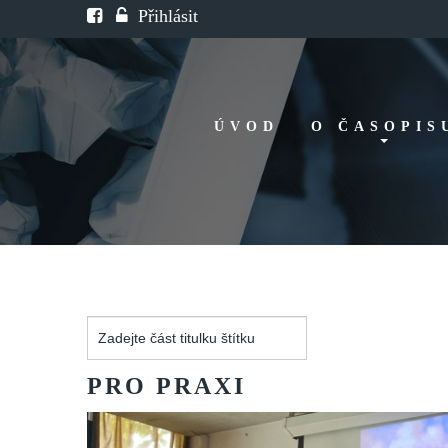
Přihlásit
ÚVOD
O ČASOPIS
Historie
Redakční rada
FAQ
Doporučení
Zadejte
část
titulku
PRO
PRAXI
štítku