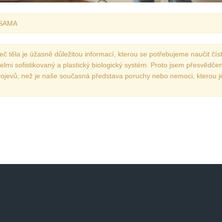
Vydání 1-2017
 SAMA
Vydání 4-2016
Archiv
č těla je úžasně důležitou informací, kterou se potřebujeme naučit čís
velmi sofistikovaný a plastický biologický systém. Proto jsem přesvědče
projevů, než je naše současná představa poruchy nebo nemoci, kterou j