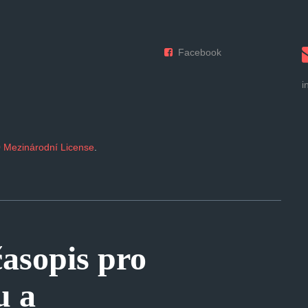
Facebook
i
 Mezinárodní License
.
sopis pro
u a