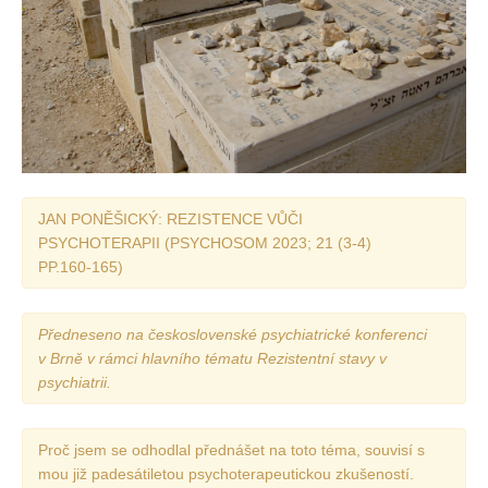
Vydání 1/ 2026
Vydání 3/ 2025
Vydání 2/ 2025
Vydání 1/ 2025
Vydání 3-4/ 2024
Vydání 1-2/ 2024
JAN PONĚŠICKÝ: REZISTENCE VŮČI
Vydání 3-4/ 2023
PSYCHOTERAPII (PSYCHOSOM 2023; 21 (3-4)
Vydání 1-2/ 2023
PP.160-165)
Vydání 1-2/ 2022
Vydání 3-4/ 2022
Předneseno na československé psychiatrické konferenci
v Brně v rámci hlavního tématu Rezistentní stavy v
Vydání 3-4/ 2021
psychiatrii.
Vydání 2/ 2021
Vydání 1/ 2021
Proč jsem se odhodlal přednášet na toto téma, souvisí s
Vydání 3-4/ 2020
mou již padesátiletou psychoterapeutickou zkušeností.