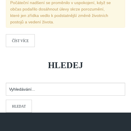
Počáteční nadšení se proměnilo v uspokojení, když se
Vydání 1-2/ 2020
občas podařilo dosáhnout úlevy skrze porozumění,
Vydání 3-4/ 2019
které jen zřídka vedlo k podstatnější změně životních
postojů a vedení života.
Vydání 1-2/ 2019
Vydání 4/2018
Vydání 2-3/2018
ČÍST VÍCE
Vydání 1-2018
Vydání 4-2017
HLEDEJ
Vydání 3-2017
Vydání 2-2017
Vyhledávání...
Vydání 1-2017
Vydání 4-2016
Archiv
HLEDAT
EDITOŘI
BLOG