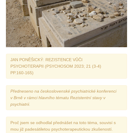
Vydání 1/ 2026
Vydání 3/ 2025
Vydání 2/ 2025
Vydání 1/ 2025
Vydání 3-4/ 2024
Vydání 1-2/ 2024
JAN PONĚŠICKÝ: REZISTENCE VŮČI
Vydání 3-4/ 2023
PSYCHOTERAPII (PSYCHOSOM 2023; 21 (3-4)
Vydání 1-2/ 2023
PP.160-165)
Vydání 1-2/ 2022
Vydání 3-4/ 2022
Předneseno na československé psychiatrické konferenci
v Brně v rámci hlavního tématu Rezistentní stavy v
Vydání 3-4/ 2021
psychiatrii.
Vydání 2/ 2021
Vydání 1/ 2021
Proč jsem se odhodlal přednášet na toto téma, souvisí s
Vydání 3-4/ 2020
mou již padesátiletou psychoterapeutickou zkušeností.