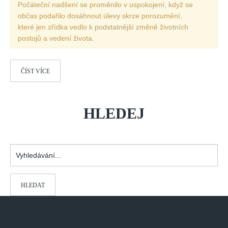
Počáteční nadšení se proměnilo v uspokojení, když se
Vydání 1-2/ 2020
občas podařilo dosáhnout úlevy skrze porozumění,
Vydání 3-4/ 2019
které jen zřídka vedlo k podstatnější změně životních
postojů a vedení života.
Vydání 1-2/ 2019
Vydání 4/2018
Vydání 2-3/2018
ČÍST VÍCE
Vydání 1-2018
Vydání 4-2017
HLEDEJ
Vydání 3-2017
Vydání 2-2017
Vyhledávání...
Vydání 1-2017
Vydání 4-2016
Archiv
HLEDAT
EDITOŘI
BLOG