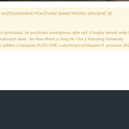
Vydání 1-2017
NY KAŽDODENNÍHO POUŽÍVÁNÍ SMARTPHONU SPOJENÉ SE
Vydání 4-2016
Archiv
ích prokázala, že používání smartphonu déle než 4 hodiny denně vede 
návykových látek. Jin-Hwa Moon a Jong Ho Cha z Hanyang University
tato zjištění v časopise PLOS ONE s otevřeným přístupem 6. prosince 20