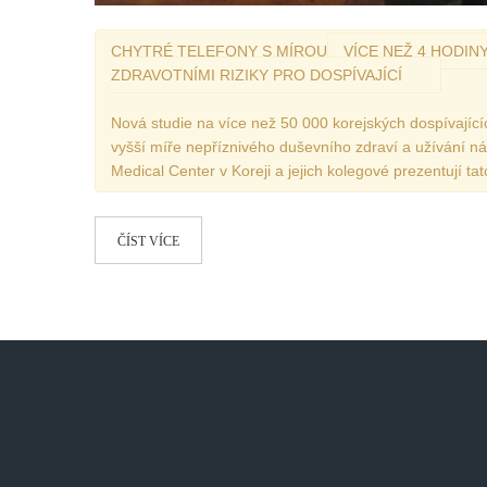
CHYTRÉ TELEFONY S MÍROU
VÍCE NEŽ 4 HODI
ZDRAVOTNÍMI RIZIKY PRO DOSPÍVAJÍCÍ
Nová studie na více než 50 000 korejských dospívajíc
vyšší míře nepříznivého duševního zdraví a užívání 
Medical Center v Koreji a jejich kolegové prezentují 
ČÍST VÍCE