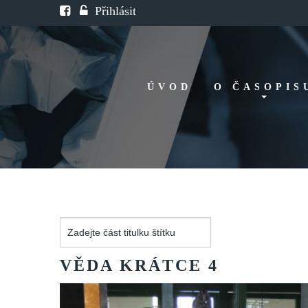
Přihlásit
ÚVOD
O ČASOPIS
Historie
Redakční rada
FAQ
Doporučení
Zadejte
část
titulku
VĚDA
KRÁTCE
4
štítku