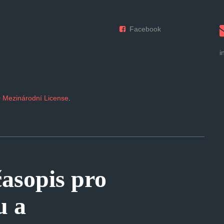
Facebook
i
 Mezinárodní License
.
sopis pro
u a