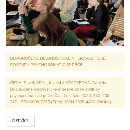
Vydání 1/ 2026
Vydání 3/ 2025
Vydání 2/ 2025
Vydání 1/ 2025
Vydání 3-4/ 2024
Vydání 1-2/ 2024
DOPORUČENÉ DIAGNOSTICKÉ A TERAPEUTICKÉ
Vydání 3-4/ 2023
POSTUPY PSYCHOSOMATICKÉ PÉČE
Vydání 1-2/ 2023
Vydání 1-2/ 2022
ČECH, Pavel, KRYL, Michal & STACKEOVÁ, Daniela.
Vydání 3-4/ 2022
Doporučené diagnostické a terapeutické postupy
psychosomatické péče. Čas. Lék. čes. 2023; 162: 238-
Vydání 3-4/ 2021
247. ISSN 0008-7335 (Print), ISSN 1805-4420 (Online)
Vydání 2/ 2021
Vydání 1/ 2021
ČÍST VÍCE
Vydání 3-4/ 2020