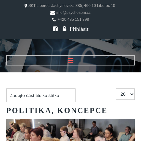
SKT Liberec, Jáchymovská 385, 460 10 Liberec 10
info@psychosom.cz
+420 485 151 398
Přihlásit
ÚVOD
O ČASOPISU
Zadejte
Počet
Historie
část
zobrazení
Redakční rada
titulku
POLITIKA,
KONCEPCE
štítku
FAQ
Doporučení
PSYCHOSOM