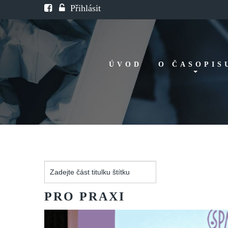
Přihlásit
ÚVOD
O ČASOPIS
Historie
Redakční rada
FAQ
Doporučení
Zadejte
část
titulku
PRO
PRAXI
štítku