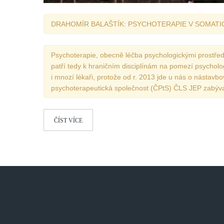
DRAHOMÍR BALAŠTÍK: PSYCHOTERAPIE V SOMATI
Psychoterapie, obecně léčba psychologickými prostřed
patří tedy k hraničním disciplínám na pomezí psycholo
i mnozí lékaři, protože od r. 2013 jde u nás o nástavbo
psychoterapeutická společnost (ČPtS) ČLS JEP zabýva
ČÍST VÍCE