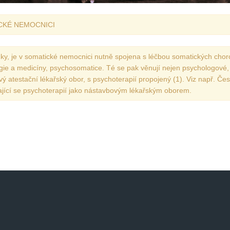
Vydání 1-2017
CKÉ NEMOCNICI
Vydání 4-2016
Archiv
ky, je v somatické nemocnici nutně spojena s léčbou somatických chor
gie a medicíny, psychosomatice. Té se pak věnují nejen psychologové,
vý atestační lékařský obor, s psychoterapií propojený (1). Viz např. Če
jící se psychoterapií jako nástavbovým lékařským oborem.