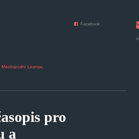
Facebook
i
 Mezinárodní License
.
sopis pro
u a