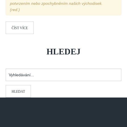
Vydání 1-2/ 2020
potvrzením nebo zpochybněním našich východisek.
(red.)
Vydání 3-4/ 2019
Vydání 1-2/ 2019
ČÍST VÍCE
Vydání 4/2018
Vydání 2-3/2018
Vydání 1-2018
HLEDEJ
Vydání 4-2017
Vydání 3-2017
Vyhledávání...
Vydání 2-2017
Vydání 1-2017
HLEDAT
Vydání 4-2016
Archiv
EDITOŘI
BLOG