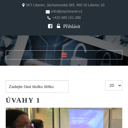
SKT Liberec, Jáchymovská 385, 460 10 Liberec 10
info@psychosom.cz
+420 485 151 398
Přihlásit
ÚVOD
O ČASOPISU
Zadejte
Počet
Historie
část
zobrazení
Redakční rada
titulku
ÚVAHY
1
štítku
FAQ
Doporučení
PSYCHOSOM