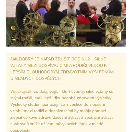
Vydání 1/ 2026
Vydání 3/ 2025
Vydání 2/ 2025
Vydání 1/ 2025
Vydání 3-4/ 2024
Vydání 1-2/ 2024
JAK DOBRÝ JE NÁPAD ZRUŠIT RODINU?
SILNÉ
Vydání 3-4/ 2023
VZTAHY MEZI DOSPÍVAJÍCÍMI A RODIČI VEDOU K
Vydání 1-2/ 2023
LEPŠÍM DLOUHODOBÝM ZDRAVOTNÍM VÝSLEDKŮM
U MLADÝCH DOSPĚLÝCH
Vydání 1-2/ 2022
Vydání 3-4/ 2022
Vědci zjistili, že dospívající, kteří uvádějí silné vztahy se
Vydání 3-4/ 2021
svými rodiči, mají lepší dlouhodobé zdravotní výsledky.
Výsledky studie naznačují, že investice do zlepšení
Vydání 2/ 2021
vztahů mezi rodiči a dospívajícími by mohly pomoci
Vydání 1/ 2021
zlepšit celkové zdraví, duševní zdraví a sexuální zdraví
a zároveň snížit užívání návykových látek v mladé
Vydání 3-4/ 2020
dospělosti.