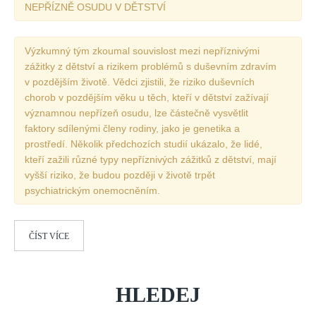
NEPŘÍZNĚ OSUDU V DĚTSTVÍ
REDAKCE
Pokyny pro autory
Výzkumný tým zkoumal souvislost mezi nepříznivými
zážitky z dětství a rizikem problémů s duševním zdravím
ARCHIV
v pozdějším životě. Vědci zjistili, že riziko duševních
chorob v pozdějším věku u těch, kteří v dětství zažívají
významnou nepřízeň osudu, lze částečně vysvětlit
faktory sdílenými členy rodiny, jako je genetika a
prostředí. Několik předchozích studií ukázalo, že lidé,
kteří zažili různé typy nepříznivých zážitků z dětství, mají
vyšší riziko, že budou později v životě trpět
psychiatrickým onemocněním.
ČÍST VÍCE
HLEDEJ