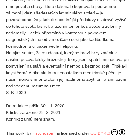
mne povaha stravy, která dokonale kopírovala podřadnou
závodní jídelnu šedesátých let minulého století – je
pozoruhodné, že jakékoli recentnější představy o zdravé výživě
do tohoto světa fašírek a uzenin téměř bez ovoce a zeleniny
nedorazily – celek připomíná v kontrastu s pokrokem
diagnostických metod v mezičase cosi jako kadibudku na
kosmodromu či trakař vedle heliportu.
Netajím se tím, že osudostroj, který se hrozí brzy změnit v
násilně pečovatelský hrůzostroj, který jsem spatřil, mi nedává při
pomyšlení na stáří a eventuální nemoc a bezmoc spát. Trpěla-li
kdysi černá Afrika akutním nedostatkem medicínské péče, je
naším největším přízrakem její nadměrné zbytnění a zmnožení
nad všechnu rozumnou mez…
S. K. 2020
Do redakce přišlo 30. 11. 2020
K tisku zařazeno 28. 2. 2021
Konflikt zájmů není znám.
This work, by
Psychosom
, is licensed under
CC BY 4.0