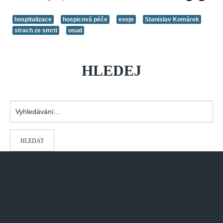
hospitalizace
hospicová péče
eseje
Stanislav Komárek
strach ze smrti
osud
HLEDEJ
Vyhledávání...
HLEDAT