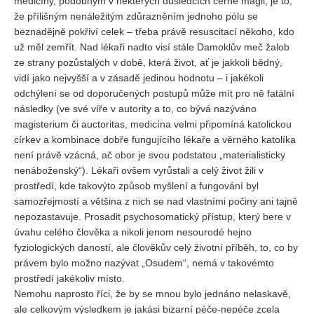
medicíny, podobným v některých důsledcích černé magii, je to,
že přílišným nenáležitým zdůrazněním jednoho pólu se
beznadějně pokřiví celek – třeba právě resuscitací někoho, kdo
už měl zemřít. Nad lékaři nadto visí stále Damoklův meč žalob
ze strany pozůstalých v době, která život, ať je jakkoli bědný,
vidí jako nejvyšší a v zásadě jedinou hodnotu – i jakékoli
odchýlení se od doporučených postupů může mít pro ně fatální
následky (ve své víře v autority a to, co bývá nazýváno
magisterium či auctoritas, medicína velmi připomíná katolickou
církev a kombinace dobře fungujícího lékaře a věrného katolíka
není právě vzácná, ač obor je svou podstatou „materialisticky
nenáboženský“). Lékaři ovšem vyrůstali a celý život žili v
prostředí, kde takovýto způsob myšlení a fungování byl
samozřejmostí a většina z nich se nad vlastními počiny ani tajně
nepozastavuje. Prosadit psychosomatický přístup, který bere v
úvahu celého člověka a nikoli jenom nesourodé hejno
fyziologických daností, ale člověkův celý životní příběh, to, co by
právem bylo možno nazývat „Osudem“, nemá v takovémto
prostředí jakékoliv místo.
Nemohu naprosto říci, že by se mnou bylo jednáno nelaskavě,
ale celkovým výsledkem je jakási bizarní péče-nepéče zcela