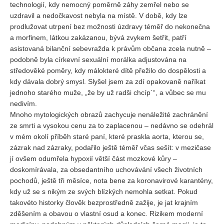
technologií, kdy nemocný poměrně záhy zemřel nebo se
uzdravil a nedočkavost nebyla na místě. V době, kdy lze
REDAKCE
prodlužovat utrpení bez možnosti úzdravy téměř do nekonečna
Pokyny pro autory
a morfinem, látkou zakázanou, bývá zvykem šetřit, patří
asistovaná bilanční sebevražda k právům občana zcela nutně –
ARCHIV
podobně byla církevní sexuální morálka adjustována na
středověké poměry, kdy málokteré dítě přežilo do dospělosti a
kdy dávala dobrý smysl. Slyšel jsem za zdí opakovaně naříkat
jednoho starého muže, „že by už radši chcíp´“, a vůbec se mu
nedivím.
Mnoho mytologických obrazů zachycuje nenáležité zachránění
ze smrti a vysokou cenu za to zaplacenou – nedávno se odehrál
v mém okolí příběh staré paní, které praskla aorta, kterou se,
zázrak nad zázraky, podařilo ještě téměř včas sešít: v mezičase
jí ovšem odumřela hypoxií větší část mozkové kůry –
doskomírávala, za obsedantního uchovávání všech životních
pochodů, ještě tři měsíce, nota bene za koronavirové karantény,
kdy už se s nikým ze svých blízkých nemohla setkat. Pokud
takovéto historky člověk bezprostředně zažije, je jat krajním
zděšením a obavou o vlastní osud a konec. Rizikem moderní