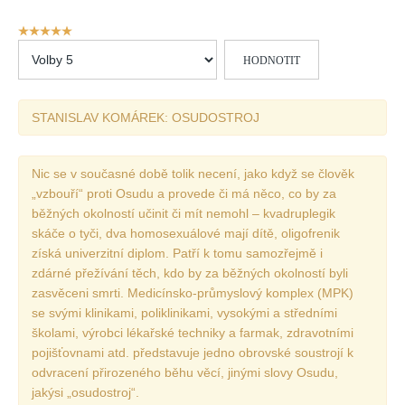
Vydání 1/ 2026
Hodnocení
Vydání 3/ 2025
uživatelů:
Hodnoťte
5
/
5
Vydání 2/ 2025
prosím
Vydání 1/ 2025
STANISLAV KOMÁREK: OSUDOSTROJ
Vydání 3-4/ 2024
Vydání 1-2/ 2024
Nic se v současné době tolik necení, jako když se člověk
Vydání 3-4/ 2023
„vzbouří“ proti Osudu a provede či má něco, co by za
Vydání 1-2/ 2023
běžných okolností učinit či mít nemohl – kvadruplegik
skáče o tyči, dva homosexuálové mají dítě, oligofrenik
Vydání 1-2/ 2022
získá univerzitní diplom. Patří k tomu samozřejmě i
Vydání 3-4/ 2022
zdárné přežívání těch, kdo by za běžných okolností byli
zasvěceni smrti. Medicínsko-průmyslový komplex (MPK)
Vydání 3-4/ 2021
se svými klinikami, poliklinikami, vysokými a středními
Vydání 2/ 2021
školami, výrobci lékařské techniky a farmak, zdravotními
pojišťovnami atd. představuje jedno obrovské soustrojí k
Vydání 1/ 2021
odvracení přirozeného běhu věcí, jinými slovy Osudu,
Vydání 3-4/ 2020
jakýsi „osudostroj“.