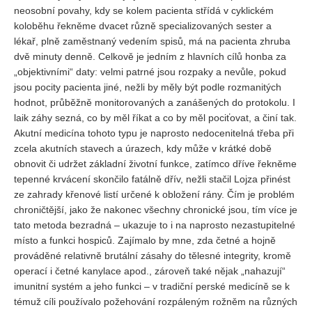
neosobní povahy, kdy se kolem pacienta střídá v cyklickém
koloběhu řekněme dvacet různě specializovaných sester a
lékař, plně zaměstnaný vedením spisů, má na pacienta zhruba
dvě minuty denně. Celkově je jedním z hlavních cílů honba za
„objektivními“ daty: velmi patrné jsou rozpaky a nevůle, pokud
jsou pocity pacienta jiné, nežli by měly být podle rozmanitých
hodnot, průběžně monitorovaných a zanášených do protokolu. I
laik záhy sezná, co by měl říkat a co by měl pociťovat, a činí tak.
Akutní medicína tohoto typu je naprosto nedocenitelná třeba při
zcela akutních stavech a úrazech, kdy může v krátké době
obnovit či udržet základní životní funkce, zatímco dříve řekněme
tepenné krvácení skončilo fatálně dřív, nežli stačil Lojza přinést
ze zahrady křenové listí určené k obložení rány. Čím je problém
chroničtější, jako že nakonec všechny chronické jsou, tím více je
tato metoda bezradná – ukazuje to i na naprosto nezastupitelné
místo a funkci hospiců. Zajímalo by mne, zda četné a hojně
prováděné relativně brutální zásahy do tělesné integrity, kromě
operací i četné kanylace apod., zároveň také nějak „nahazují“
imunitní systém a jeho funkci – v tradiční perské medicíně se k
témuž cíli používalo požehování rozpáleným rožněm na různých