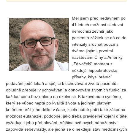
Vydání 1-2/ 2020
Vydání 3-4/ 2019
Měl jsem před nedávnem po
Vydání 1-2/ 2019
41 letech možnost sledovat
nemocnici zevnitř jako
Vydání 4/2018
pacient a zážitek se dá co do
Vydání 2-3/2018
intenzity srovnat pouze s
Vydání 1-2018
dvěma jinými, prvními
návštěvami Číny a Ameriky.
Vydání 4-2017
„Zdivočelý“ moment z
Vydání 3-2017
někdejší hippokratovské
přísahy, kdysi bránící
Vydání 2-2017
podávání jedů lékaři a spějící k uchovávání životů pacientů,
Vydání 1-2017
obludně přebujel v uchovávání a obnovování životních funkcí za
každou cenu bez ohledu na okolnosti. K takovémuto systému,
Vydání 4-2016
který se vůbec neptá po kvalitě života a jediným platným
Archiv
kritériem určil jeho délku v čase, zcela nutně patří také zákonná
možnost eutanazie, podobně, jako třeba pravidelné kojení dítěte
EDITOŘI
vyžaduje i jeho přebalování. Většina světových náboženství
zapovídá sebevraždy, ale jedná se o někdejší stav medicínských
BLOG