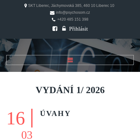
SKT Liberec, Jáchymovská 385, 460 10 Liberec 10
info@psychosom.cz
+420 485 151 398
Přihlásit
ÚVOD
O ČASOPISU
VYDÁNÍ
1/
2026
Historie
Redakční rada
16
ÚVAHY
FAQ
Doporučení
03
PSYCHOSOM