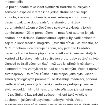
místech těla.
Je pozoruhodné také vidět symbiózu tradičně mužských a
ženských aspektů v terapii: na jedné straně nediskutující
autorita, která ví mnohem lépe než sebelépe informovaný
pacient, „jak to je doopravdy“, na straně druhé živý
paramateřský zájem o člověkovy sekrety a exkrety a jejich
administrace nižším personálem – i mateřská autorita je, jak
známo, bez diskuse. Samostatnou kapitolu by tvořil eminentní
zájem o krev, tradiční magickou „zvláštní šťávu“. Je zvláštní, že
MPK mnohem více pracuje na tom, aby jednoho každého
pacienta k sobě trvale připoutal a opletl systémem neustálých
kontrol až ke stavu, kdy už se žije jen proto, „aby se žilo“ (a tyto
činnosti požírají všechen čas), než aby jej přiměl k nějakému
elementárnímu zamyšlení se nad sebou samým, třeba k úpravě
životosprávy – ta může zůstat úplně stejná, jako byla, všech
změn fyziologických parametrů se dosahuje medikací, přičemž
vedlejší účinky mnohých medikamentů se přebíjejí jinými ve
stylu vytloukání klínu klínem: z tohoto přístupu jde upřímná
hrůza. Striktně kauzalistní způsob myšlení také vylučuje
pochopení jakýchkoli psychosomatických vlivů, třeba
mezilidských vztahů či emocí vzniklých hospitalizací. Překvapila