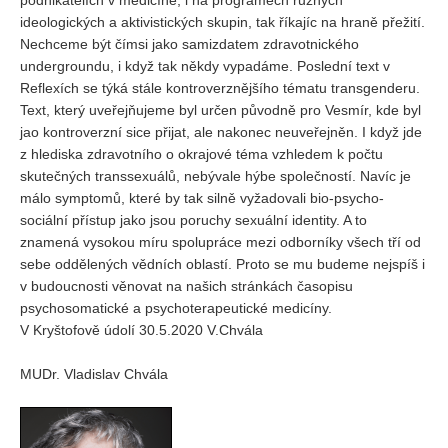
podnikatelích v medicíně, i na programech různých
ideologických a aktivistických skupin, tak říkajíc na hraně přežití.
Nechceme být čímsi jako samizdatem zdravotnického
undergroundu, i když tak někdy vypadáme. Poslední text v
Reflexích se týká stále kontroverznějšího tématu transgenderu.
Text, který uveřejňujeme byl určen původně pro Vesmír, kde byl
jao kontroverzní sice přijat, ale nakonec neuveřejněn. I když jde
z hlediska zdravotního o okrajové téma vzhledem k počtu
skutečných transsexuálů, nebývale hýbe společností. Navíc je
málo symptomů, které by tak silně vyžadovali bio-psycho-
sociální přístup jako jsou poruchy sexuální identity. A to
znamená vysokou míru spolupráce mezi odborníky všech tří od
sebe oddělených vědních oblastí. Proto se mu budeme nejspíš i
v budoucnosti věnovat na našich stránkách časopisu
psychosomatické a psychoterapeutické medicíny.
V Kryštofově údolí 30.5.2020 V.Chvála
MUDr. Vladislav Chvála