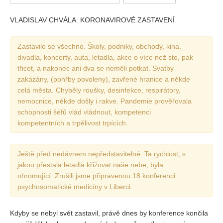
Vydání 1/ 2026
VLADISLAV CHVÁLA: KORONAVIROVÉ ZASTAVENÍ
Vydání 3/ 2025
Vydání 2/ 2025
Zastavilo se všechno. Školy, podniky, obchody, kina,
Vydání 1/ 2025
divadla, koncerty, auta, letadla, akce o více než sto, pak
třicet, a nakonec ani dva se neměli potkat. Svatby
Vydání 3-4/ 2024
zakázány, (pohřby povoleny), zavřené hranice a někde
Vydání 1-2/ 2024
celá města. Chyběly roušky, desinfekce, respirátory,
nemocnice, někde došly i rakve. Pandemie prověřovala
Vydání 3-4/ 2023
schopnosti šéfů vlád vládnout, kompetenci
Vydání 1-2/ 2023
kompetentních a trpělivost trpících.
Vydání 1-2/ 2022
Vydání 3-4/ 2022
Ještě před nedávnem nepředstavitelné. Ta rychlost, s
jakou přestala letadla křižovat naše nebe, byla
Vydání 3-4/ 2021
ohromující. Zrušili jsme připravenou 18.konferenci
Vydání 2/ 2021
psychosomatické medicíny v Liberci.
Vydání 1/ 2021
Vydání 3-4/ 2020
Kdyby se nebyl svět zastavil, právě dnes by konference končila