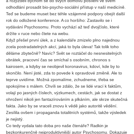
a rozjížděli bychom se do svých domovů posíleni ve svém
Vydání 1-2/ 2020
odhodlání prosadit bio-psycho-sociální přístup v naší medicíně.
Vydání 3-4/ 2019
Teď se budeme muset bez téhle vzájemné podpory obejít další
rok do odložené konference. A co horšího: Zastavilo se i
Vydání 1-2/ 2019
vydávání Psychosomu. Proto vychází až teď dvojčíslo, které
Vydání 4/2018
držíte v ruce nebo čtete na webu.
Když přešel první úlek, a z kalendáře zmizelo plno najednou
Vydání 2-3/2018
zcela postradatelných akcí, jaká to byla úleva! Tak tolik toho
Vydání 1-2018
děláme zbytečně? Navíc? Svět se roztáčel do nesnesitelných
obrátek, pracovní čas se smíchal s osobním, chronos s
Vydání 4-2017
kairosem, a kdyby se neobjevil koronavirus, kdoví, kde by to
Vydání 3-2017
skončilo. Není jisté, zda to povede k opravdové změně. Ale to
teprve uvidíme. Možná zpomalíme, zchudneme, třeba se
Vydání 2-2017
spokojíme s málem. Chvíli se zdálo, že se lidé vrací k faktům,
Vydání 1-2017
volají po jasných číslech, výzkumech, cestách, jak se dostat z
Vydání 4-2016
ohrožení nikoli jen fantazírováním a plkáním, ale skrze skutečná
fakta. Jako by se vraceli znovu k vědě jako autoritě vědění.
Archiv
Zesílila ovšem i propaganda totalitních systémů, takže výsledek
je nejistý.
EDITOŘI
Co tedy vydala tato doba pro naše čtenáře? Radkin je
bezkonkurenčně nejproduktivnější autor Psychosomu. Dokazuje
BLOG