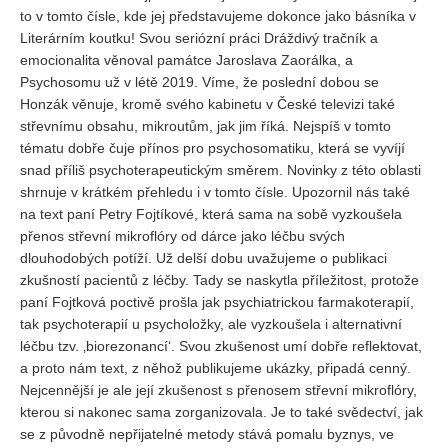
to v tomto čísle, kde jej představujeme dokonce jako básníka v
Literárním koutku! Svou seriózní práci Dráždivý tračník a
REDAKCE
emocionalita věnoval památce Jaroslava Zaorálka, a
Pokyny pro autory
Psychosomu už v létě 2019. Víme, že poslední dobou se
Honzák věnuje, kromě svého kabinetu v České televizi také
ARCHIV
střevnímu obsahu, mikroutům, jak jim říká. Nejspíš v tomto
tématu dobře čuje přínos pro psychosomatiku, která se vyvíjí
snad příliš psychoterapeutickým směrem. Novinky z této oblasti
shrnuje v krátkém přehledu i v tomto čísle. Upozornil nás také
na text paní Petry Fojtíkové, která sama na sobě vyzkoušela
přenos střevní mikroflóry od dárce jako léčbu svých
dlouhodobých potíží. Už delší dobu uvažujeme o publikaci
zkušností pacientů z léčby. Tady se naskytla příležitost, protože
paní Fojtková poctivě prošla jak psychiatrickou farmakoterapií,
tak psychoterapií u psycholožky, ale vyzkoušela i alternativní
léčbu tzv. ‚biorezonancí‘. Svou zkušenost umí dobře reflektovat,
a proto nám text, z něhož publikujeme ukázky, připadá cenný.
Nejcennější je ale její zkušenost s přenosem střevní mikroflóry,
kterou si nakonec sama zorganizovala. Je to také svědectví, jak
se z původně nepřijatelné metody stává pomalu byznys, ve