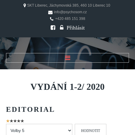
SKT Liberec, Jáchymovská 385, 460 10 Liberec 10
info@psychosom.cz
+420 485 151 398
Přihlásit
ÚVOD
O ČASOPISU
VYDÁNÍ
1-2/
2020
Historie
Redakční rada
EDITORIAL
FAQ
Doporučení
Hodnocení
uživatelů:
Hodnoťte
1
/
5
PSYCHOSOM
prosím