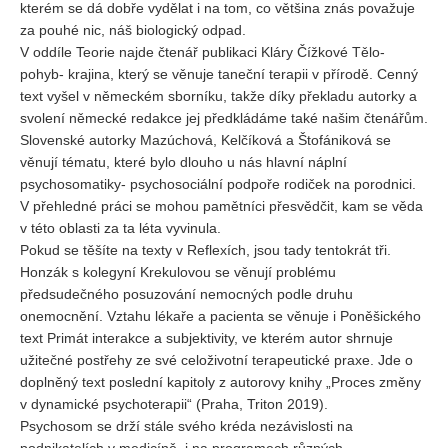
kterém se dá dobře vydělat i na tom, co většina znás považuje
za pouhé nic, náš biologický odpad.
V oddíle Teorie najde čtenář publikaci Kláry Čížkové Tělo-
pohyb- krajina, který se věnuje taneční terapii v přírodě. Cenný
text vyšel v německém sborníku, takže díky překladu autorky a
svolení německé redakce jej předkládáme také našim čtenářům.
Slovenské autorky Mazúchová, Kelčíková a Štofániková se
věnují tématu, které bylo dlouho u nás hlavní náplní
psychosomatiky- psychosociální podpoře rodiček na porodnici.
V přehledné práci se mohou pamětníci přesvědčit, kam se věda
v této oblasti za ta léta vyvinula.
Pokud se těšíte na texty v Reflexích, jsou tady tentokrát tři.
Honzák s kolegyní Krekulovou se věnují problému
předsudečného posuzování nemocných podle druhu
onemocnění. Vztahu lékaře a pacienta se věnuje i Poněšického
text Primát interakce a subjektivity, ve kterém autor shrnuje
užitečné postřehy ze své celoživotní terapeutické praxe. Jde o
doplněný text poslední kapitoly z autorovy knihy „Proces změny
v dynamické psychoterapii“ (Praha, Triton 2019).
Psychosom se drží stále svého kréda nezávislosti na