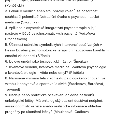
Vydání 1-2/ 2020
(Poněšický)
3. Lékaři v médiích aneb stojí výroky kolegů za pozornost,
Vydání 3-4/ 2019
souhlas či polemiku? Netradiční úvaha o psychosomatické
Vydání 1-2/ 2019
medicíně (Skorunka)
Vydání 4/2018
4. Aplikace biosyntetické integrativní psychoterapie a její
nástroje v léčbě psychosomatických pacientů (Večeřová
Vydání 2-3/2018
Procházková)
Vydání 1-2018
5. Účinnost scénicko-symbolických intervencí používaných v
Pesso Boyden psychomotorické terapii při navozování korektivní
Vydání 4-2017
emoční zkušenosti (Siřínek)
Vydání 3-2017
6. Bojové umění jako terapeutický nástroj (Šmejkal)
7. Kvantové vědomí, kvantová medicína, kvantová psychologie
Vydání 2-2017
a kvantová biologie – věda nebo omyl? (Fikáček)
Vydání 1-2017
8. Narušené vnímaní těla v kontextu patologického chování ve
vztahu k pohybové a sportovní aktivitě (Stackeová, Barešová,
Vydání 4-2016
Teryngel)
Archiv
9. Naděje nebo realistické očekávání ohledně následků
onkologické léčby: Má onkologický pacient dostávat neúplné,
EDITOŘI
avšak optimistické vize anebo realistické informace ohledně
prognózy po ukončení léčby? (Maulenová, Čadková
BLOG