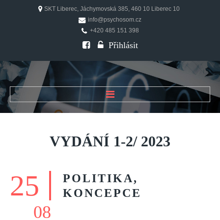
SKT Liberec, Jáchymovská 385, 460 10 Liberec 10
info@psychosom.cz
+420 485 151 398
Přihlásit
ÚVOD
O ČASOPISU
VYDÁNÍ
1-2/
2023
Historie
Redakční rada
25
POLITIKA,
FAQ
KONCEPCE
Doporučení
08
PSYCHOSOM