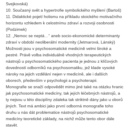
Svejkovská)
10. Současný svět a hypertrofie symbolického myšlení (Bartoš)
REDAKCE
11. Didaktické pojetí holismu na příkladu stoického motivačního
Pokyny pro autory
horizontu vzhledem k celostnímu zdraví a rozvoji osobnosti
(Podzimek)
ARCHIV
12. „Nemoc se neptá…“ aneb socio-ekonomické determinanty
zdraví v období neoliberální modernity (Jetmarová, Lánský)
Možnosti jsou v psychosomatické medicíně velmi široké a
pestré. Právě volba individuálně vhodných terapeutických
nástrojů u psychosomatického pacienta je jednou z klíčových
dovedností odborníků na psychosomatiku, jež klade vysoké
nároky na jejich vzdělání nejen v medicíně, ale i dalších
oborech, především v psychologii a psychoterapii.
Monografie se snaží odpovědět mimo jiné také na otázku hranic
jak psychosomatické medicíny, tak jejích léčebných nástrojů, a
ty nejsou u této disciplíny zdaleka tak striktně dány jako u oborů
jiných. Text má ambici jako první odborná monografie toho
druhu u nás dát problematice nástrojů psychosomatické
medicíny teoretické základy, na nichž může tento obor dále
stavět.