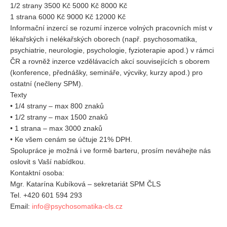
1/2 strany 3500 Kč 5000 Kč 8000 Kč
1 strana 6000 Kč 9000 Kč 12000 Kč
Informační inzercí se rozumí inzerce volných pracovních míst v
lékařských i nelékařských oborech (např. psychosomatika,
psychiatrie, neurologie, psychologie, fyzioterapie apod.) v rámci
ČR a rovněž inzerce vzdělávacích akcí souvisejících s oborem
(konference, přednášky, semináře, výcviky, kurzy apod.) pro
ostatní (nečleny SPM).
Texty
• 1/4 strany – max 800 znaků
• 1/2 strany – max 1500 znaků
• 1 strana – max 3000 znaků
• Ke všem cenám se účtuje 21% DPH.
Spolupráce je možná i ve formě barteru, prosím neváhejte nás
oslovit s Vaší nabídkou.
Kontaktní osoba:
Mgr. Katarína Kubíková – sekretariát SPM ČLS
Tel. +420 601 594 293
Email:
info@psychosomatika-cls.cz