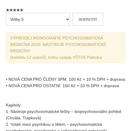
Vydání 1/ 2026
Vydání 3/ 2025
Hodnoťte
Vydání 2/ 2025
prosím
Vydání 1/ 2025
VÝPRODEJ MONOGRAFIE PSYCHOSOMATICKÁ
Vydání 3-4/ 2024
MEDICÍNA 2020: NÁSTROJE PSYCHOSOMATICKÉ
Vydání 1-2/ 2024
MEDICÍNY
(kolektiv 12 autorů), knihu vydala VŠTVS Palestra
Vydání 3-4/ 2023
Vydání 1-2/ 2023
Vydání 1-2/ 2022
• NOVÁ CENA PRO ČLENY SPM: 100 Kč + 10 % DPH + doprava
• NOVÁ CENA PRO OSTATNÍ: 150 Kč + 10 % DPH + doprava
Vydání 3-4/ 2022
Vydání 3-4/ 2021
Kapitoly:
Vydání 2/ 2021
1. Nástroje psychosomatické léčby – biopsychosociální pohled
Vydání 1/ 2021
(Chvála, Trapková)
2. Vztah mezi psychikou a tělem – psychosomatická
Vydání 3-4/ 2020
psychoterapie, poradenství a sebeúzdravné potenciály