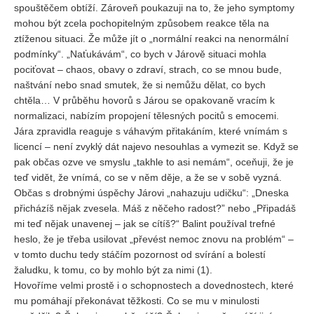
spouštěčem obtíží. Zároveň poukazuji na to, že jeho symptomy
mohou být zcela pochopitelným způsobem reakce těla na
ztíženou situaci. Že může jít o „normální reakci na nenormální
podmínky“. „Naťukávám“, co bych v Járově situaci mohla
pociťovat – chaos, obavy o zdraví, strach, co se mnou bude,
naštvání nebo snad smutek, že si nemůžu dělat, co bych
chtěla… V průběhu hovorů s Járou se opakovaně vracím k
normalizaci, nabízím propojení tělesných pocitů s emocemi.
Jára zpravidla reaguje s váhavým přitakáním, které vnímám s
licencí – není zvyklý dát najevo nesouhlas a vymezit se. Když se
pak občas ozve ve smyslu „takhle to asi nemám“, oceňuji, že je
teď vidět, že vnímá, co se v něm děje, a že se v sobě vyzná.
Občas s drobnými úspěchy Járovi „nahazuju udičku“: „Dneska
přicházíš nějak zvesela. Máš z něčeho radost?” nebo „Připadáš
mi teď nějak unavenej – jak se cítíš?“ Balint používal trefné
heslo, že je třeba usilovat „převést nemoc znovu na problém“ –
v tomto duchu tedy stáčím pozornost od svírání a bolestí
žaludku, k tomu, co by mohlo být za nimi (1).
Hovoříme velmi prostě i o schopnostech a dovednostech, které
mu pomáhají překonávat těžkosti. Co se mu v minulosti