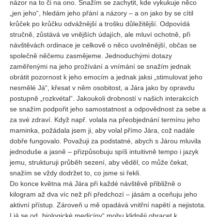
názor na to či na ono. Snažím se zachytit, kde vykukuje něco
„jen jeho“, hledám jeho přání a názory – a on jako by se cítil
krůček po krůčku odvážnější a trošku důležitější. Odpovídá
stručně, zůstává ve vnějších údajích, ale mluví ochotně, při
návštěvách ordinace je celkově o něco uvolněnější, občas se
společně něčemu zasmějeme. Jednoduchými dotazy
zaměřenými na jeho prožívání a vnímání se snažím jednak
obrátit pozornost k jeho emocím a jednak jaksi „stimulovat jeho
nesmělé Já“, křesat v něm osobitost, a Jára jako by opravdu
postupně „rozkvétal“. Jakoukoli drobností v našich interakcích
se snažím podpořit jeho samostatnost a odpovědnost za sebe a
za své zdraví. Když např. volala na přeobjednání termínu jeho
maminka, požádala jsem ji, aby volal přímo Jára, což nadále
dobře fungovalo. Považuji za podstatné, abych s Járou mluvila
jednoduše a jasně – přizpůsobuju spíš intuitivně tempo i jazyk
jemu, strukturuji průběh sezení, aby věděl, co může čekat,
snažím se vždy dodržet to, co jsme si řekli.
Do konce května má Jára při každé návštěvě přibližně o
kilogram až dva víc než při předchozí – jásám a oceňuju jeho
aktivní přístup. Zároveň u mě opadává vnitřní napětí a nejistota.
I já se od „biologické medicíny“ mohu klidněji obracet k