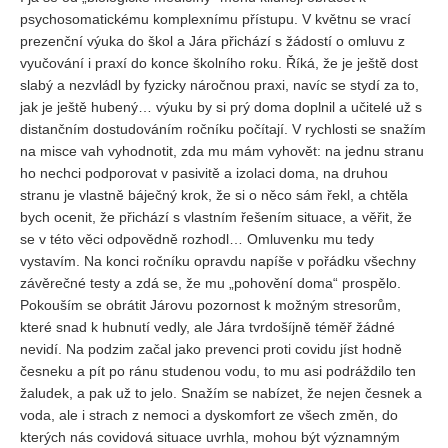
psychosomatickému komplexnímu přístupu. V květnu se vrací
prezenční výuka do škol a Jára přichází s žádostí o omluvu z
vyučování i praxí do konce školního roku. Říká, že je ještě dost
slabý a nezvládl by fyzicky náročnou praxi, navíc se stydí za to,
jak je ještě hubený… výuku by si prý doma doplnil a učitelé už s
distančním dostudováním ročníku počítají. V rychlosti se snažím
na misce vah vyhodnotit, zda mu mám vyhovět: na jednu stranu
ho nechci podporovat v pasivitě a izolaci doma, na druhou
stranu je vlastně báječný krok, že si o něco sám řekl, a chtěla
bych ocenit, že přichází s vlastním řešením situace, a věřit, že
se v této věci odpovědně rozhodl… Omluvenku mu tedy
vystavím. Na konci ročníku opravdu napíše v pořádku všechny
závěrečné testy a zdá se, že mu „pohovění doma“ prospělo.
Pokouším se obrátit Járovu pozornost k možným stresorům,
které snad k hubnutí vedly, ale Jára tvrdošíjně téměř žádné
nevidí. Na podzim začal jako prevenci proti covidu jíst hodně
česneku a pít po ránu studenou vodu, to mu asi podráždilo ten
žaludek, a pak už to jelo. Snažím se nabízet, že nejen česnek a
voda, ale i strach z nemoci a dyskomfort ze všech změn, do
kterých nás covidová situace uvrhla, mohou být významným