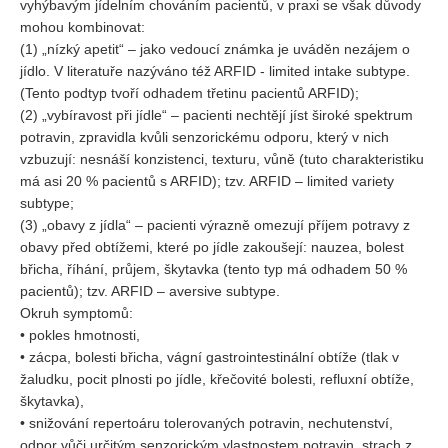
vyhýbavým jídelním chováním pacientů, v praxi se však důvody
mohou kombinovat:
(1) „nízký apetit“ – jako vedoucí známka je uváděn nezájem o
jídlo. V literatuře nazýváno též ARFID - limited intake subtype.
(Tento podtyp tvoří odhadem třetinu pacientů ARFID);
(2) „vybíravost při jídle“ – pacienti nechtějí jíst široké spektrum
potravin, zpravidla kvůli senzorickému odporu, který v nich
vzbuzují: nesnáší konzistenci, texturu, vůně (tuto charakteristiku
má asi 20 % pacientů s ARFID); tzv. ARFID – limited variety
subtype;
(3) „obavy z jídla“ – pacienti výrazně omezují příjem potravy z
obavy před obtížemi, které po jídle zakoušejí: nauzea, bolest
břicha, říhání, průjem, škytavka (tento typ má odhadem 50 %
pacientů); tzv. ARFID – aversive subtype.
Okruh symptomů:
• pokles hmotnosti,
• zácpa, bolesti břicha, vágní gastrointestinální obtíže (tlak v
žaludku, pocit plnosti po jídle, křečovité bolesti, refluxní obtíže,
škytavka),
• snižování repertoáru tolerovaných potravin, nechutenství,
odpor vůči určitým senzorickým vlastnostem potravin, strach z