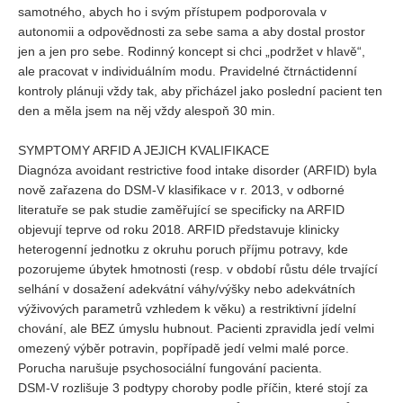
samotného, abych ho i svým přístupem podporovala v
autonomii a odpovědnosti za sebe sama a aby dostal prostor
jen a jen pro sebe. Rodinný koncept si chci „podržet v hlavě“,
ale pracovat v individuálním modu. Pravidelné čtrnáctidenní
kontroly plánuji vždy tak, aby přicházel jako poslední pacient ten
den a měla jsem na něj vždy alespoň 30 min.
SYMPTOMY ARFID A JEJICH KVALIFIKACE
Diagnóza avoidant restrictive food intake disorder (ARFID) byla
nově zařazena do DSM-V klasifikace v r. 2013, v odborné
literatuře se pak studie zaměřující se specificky na ARFID
objevují teprve od roku 2018. ARFID představuje klinicky
heterogenní jednotku z okruhu poruch příjmu potravy, kde
pozorujeme úbytek hmotnosti (resp. v období růstu déle trvající
selhání v dosažení adekvátní váhy/výšky nebo adekvátních
výživových parametrů vzhledem k věku) a restriktivní jídelní
chování, ale BEZ úmyslu hubnout. Pacienti zpravidla jedí velmi
omezený výběr potravin, popřípadě jedí velmi malé porce.
Porucha narušuje psychosociální fungování pacienta.
DSM-V rozlišuje 3 podtypy choroby podle příčin, které stojí za