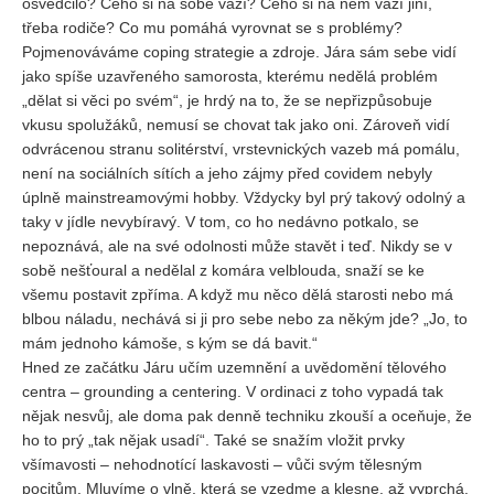
osvědčilo? Čeho si na sobě váží? Čeho si na něm váží jiní,
třeba rodiče? Co mu pomáhá vyrovnat se s problémy?
Pojmenováváme coping strategie a zdroje. Jára sám sebe vidí
jako spíše uzavřeného samorosta, kterému nedělá problém
„dělat si věci po svém“, je hrdý na to, že se nepřizpůsobuje
vkusu spolužáků, nemusí se chovat tak jako oni. Zároveň vidí
odvrácenou stranu solitérství, vrstevnických vazeb má pomálu,
není na sociálních sítích a jeho zájmy před covidem nebyly
úplně mainstreamovými hobby. Vždycky byl prý takový odolný a
taky v jídle nevybíravý. V tom, co ho nedávno potkalo, se
nepoznává, ale na své odolnosti může stavět i teď. Nikdy se v
sobě nešťoural a nedělal z komára velblouda, snaží se ke
všemu postavit zpříma. A když mu něco dělá starosti nebo má
blbou náladu, nechává si ji pro sebe nebo za někým jde? „Jo, to
mám jednoho kámoše, s kým se dá bavit.“
Hned ze začátku Járu učím uzemnění a uvědomění tělového
centra – grounding a centering. V ordinaci z toho vypadá tak
nějak nesvůj, ale doma pak denně techniku zkouší a oceňuje, že
ho to prý „tak nějak usadí“. Také se snažím vložit prvky
všímavosti – nehodnotící laskavosti – vůči svým tělesným
pocitům. Mluvíme o vlně, která se vzedme a klesne, až vyprchá,