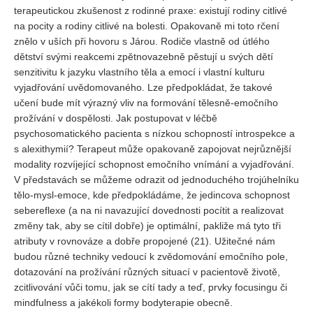
terapeutickou zkušenost z rodinné praxe: existují rodiny citlivé
na pocity a rodiny citlivé na bolesti. Opakovaně mi toto rčení
znělo v uších při hovoru s Járou. Rodiče vlastně od útlého
dětství svými reakcemi zpětnovazebně pěstují u svých dětí
senzitivitu k jazyku vlastního těla a emocí i vlastní kulturu
vyjadřování uvědomovaného. Lze předpokládat, že takové
učení bude mít výrazný vliv na formování tělesně-emočního
prožívání v dospělosti. Jak postupovat v léčbě
psychosomatického pacienta s nízkou schopností introspekce a
s alexithymií? Terapeut může opakovaně zapojovat nejrůznější
modality rozvíjející schopnost emočního vnímání a vyjadřování.
V představách se můžeme odrazit od jednoduchého trojúhelníku
tělo-mysl-emoce, kde předpokládáme, že jedincova schopnost
sebereflexe (a na ni navazující dovednosti pocítit a realizovat
změny tak, aby se cítil dobře) je optimální, pakliže má tyto tři
atributy v rovnováze a dobře propojené (21). Užitečné nám
budou různé techniky vedoucí k zvědomování emočního pole,
dotazování na prožívání různých situací v pacientově životě,
zcitlivování vůči tomu, jak se cítí tady a teď, prvky focusingu či
mindfulness a jakékoli formy bodyterapie obecně.