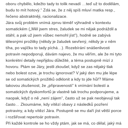
oboru chybělo, kdežto tady to tolik nevadí …teď už to dodělám,
budu to mít hotový.“ Zdá se, že z něj spíš mluví matka resp.,
řečeno abstraktněji, racionalizace.
Jára svůj problém vnímá zprvu téměř výhradně v kontextu
somatickém („Měl jsem stres, žaludek se mi nějak podráždil a
stáhl, a pak už jsem vůbec nemohl jíst“), hodně se zabývá
tělesnými prožitky (někdy je žaludek sevřený, někdy je v něm
tíha, po vajíčku to tady píchá…). Rozebírání snášenlivosti
potravin nepodporuji, dávám najevo, že mu věřím, ale že mi tyto
konkrétní detaily nepřijdou důležité, a téma postupně mizí z
hovoru. Ptám se Járy, jestli zkoušel, když se zas nějaký tlak
nebo bolest ozve, je trochu ignorovat? V jaký den mu jde lépe
se od somatických prožitků odklonit a kdy to jde hůř? Máme
takovou zkušenost, že „připraveností“ k vnímání bolestí a
somatických dyskomfortů je vlastně tak trochu podporujeme, a
naopak, když o ně „není zájem“, často už se pak neobjevují tak
často… Zkoumáme, kdy vítězí obavy z následků pozření
potraviny, a kdy vítězí Jára. Postupně se mu daří jíst větší porce
i rozšiřovat repertoár potravin.
Při každé kontrole se ho vždy ptám, jak se má, co dělal, jaký má