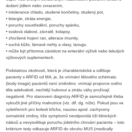
dušení jídlem nebo zvracením,
• intolerance chladu, studené končetiny, studený pot,
• letargie, ztráta energie,
• poruchy soustředění, poruchy spánku,
• svalová slabost, závratě, kolapsy,
• zhoršené hojení ran, alterace imunity,
• suchá kůže, lámavé nehty a vlasy, lanugo,
• může být přítomna závislost na enterální výživě nebo tekutých
výživových suplementech.
Podstatnou okolností, která je charakteristická a odlišuje
pacienty s ARFID od MA, je, že vnímání tělového schématu
(body image) pacientů není změněno: vnímají proporce svého
těla adekvátně, nechtějí hubnout a ztrátu váhy prožívají
negativně. Pro stanovení diagnózy ARFID je samozřejmě třeba
vyloučit jiné příčiny malnutrice (viz. dif. dg. níže). Pokud jsou ve
vyšetřeních pro bolesti břicha, nauzeu apod. zachyceny
somatické změny, tíže symptomů neodpovídá tíži klinických
nálezů a nevysvětluje poruchu jídelního chování pacienta – toto
kritérium tedy odkazuje ARFID do okruhu MUS (medically