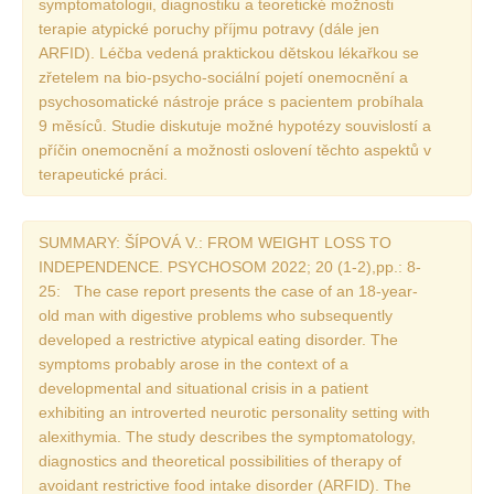
symptomatologii, diagnostiku a teoretické možnosti
Vydání 1-2/ 2020
terapie atypické poruchy příjmu potravy (dále jen
Vydání 3-4/ 2019
ARFID). Léčba vedená praktickou dětskou lékařkou se
zřetelem na bio-psycho-sociální pojetí onemocnění a
Vydání 1-2/ 2019
psychosomatické nástroje práce s pacientem probíhala
Vydání 4/2018
9 měsíců. Studie diskutuje možné hypotézy souvislostí a
příčin onemocnění a možnosti oslovení těchto aspektů v
Vydání 2-3/2018
terapeutické práci.
Vydání 1-2018
Vydání 4-2017
SUMMARY: ŠÍPOVÁ V.: FROM WEIGHT LOSS TO
Vydání 3-2017
INDEPENDENCE. PSYCHOSOM 2022; 20 (1-2),pp.: 8-
25: The case report presents the case of an 18-year-
Vydání 2-2017
old man with digestive problems who subsequently
Vydání 1-2017
developed a restrictive atypical eating disorder. The
symptoms probably arose in the context of a
Vydání 4-2016
developmental and situational crisis in a patient
Archiv
exhibiting an introverted neurotic personality setting with
alexithymia. The study describes the symptomatology,
EDITOŘI
diagnostics and theoretical possibilities of therapy of
avoidant restrictive food intake disorder (ARFID). The
BLOG