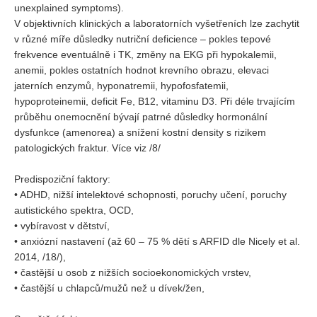
unexplained symptoms).
V objektivních klinických a laboratorních vyšetřeních lze zachytit
v různé míře důsledky nutriční deficience – pokles tepové
frekvence eventuálně i TK, změny na EKG při hypokalemii,
anemii, pokles ostatních hodnot krevního obrazu, elevaci
jaterních enzymů, hyponatremii, hypofosfatemii,
hypoproteinemii, deficit Fe, B12, vitaminu D3. Při déle trvajícím
průběhu onemocnění bývají patrné důsledky hormonální
dysfunkce (amenorea) a snížení kostní density s rizikem
patologických fraktur. Více viz /8/
Predispoziční faktory:
• ADHD, nižší intelektové schopnosti, poruchy učení, poruchy
autistického spektra, OCD,
• vybíravost v dětství,
• anxiózní nastavení (až 60 – 75 % dětí s ARFID dle Nicely et al.
2014, /18/),
• častější u osob z nižších socioekonomických vrstev,
• častější u chlapců/mužů než u dívek/žen,