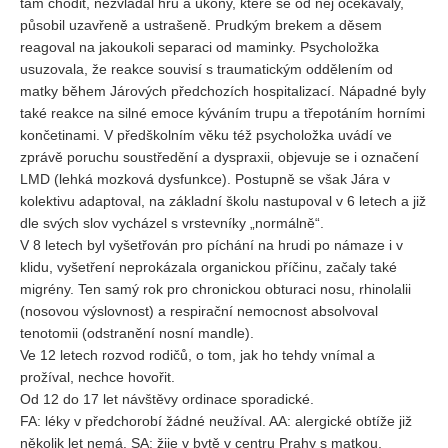
tam chodit, nezvládal hru a úkony, které se od něj očekávaly,
působil uzavřeně a ustrašeně. Prudkým brekem a děsem
reagoval na jakoukoli separaci od maminky. Psycholožka
usuzovala, že reakce souvisí s traumatickým oddělením od
matky během Járových předchozích hospitalizací. Nápadné byly
také reakce na silné emoce kýváním trupu a třepotáním horními
končetinami. V předškolním věku též psycholožka uvádí ve
zprávě poruchu soustředění a dyspraxii, objevuje se i označení
LMD (lehká mozková dysfunkce). Postupně se však Jára v
kolektivu adaptoval, na základní školu nastupoval v 6 letech a již
dle svých slov vycházel s vrstevníky „normálně“.
V 8 letech byl vyšetřován pro píchání na hrudi po námaze i v
klidu, vyšetření neprokázala organickou příčinu, začaly také
migrény. Ten samý rok pro chronickou obturaci nosu, rhinolalii
(nosovou výslovnost) a respirační nemocnost absolvoval
tenotomii (odstranění nosní mandle).
Ve 12 letech rozvod rodičů, o tom, jak ho tehdy vnímal a
prožíval, nechce hovořit.
Od 12 do 17 let návštěvy ordinace sporadické.
FA: léky v předchorobí žádné neužíval. AA: alergické obtíže již
několik let nemá. SA: žije v bytě v centru Prahy s matkou,