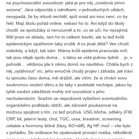
na psychosociální souvislosti: jaká je pro něj „covidová zimní
sezona“. Jára odpovídá s odmlkami, v jednoduchých větách,
nevypadá, že by mluvit nechtěl, spíš snad ani moc neví, co by
řekl. Mají školu pořád online, nebaví ho to. Ani když do školy
chodil, se spolužáky si nerozuměl a to, co se učí, ho nezajímá.
Měl praxi ve skladu, tam ho to celkem bavilo, ale tu teď kvůli
epidemickým opatřením taky zrušili. A co jinak dělá? Ven chodí
málokdy, a když, tak sám. Máma kvůli epidemii pracovala míň,
tak jsou nějak spolu doma… s tátou se vídá jednou týdně… jo, v
pohodě… většinou jde k němu domů na návštěvu. Chtěla bych z
něj „vytáhnout“ víc, jeho emočně chudý projev i záhada, jak tráví
tu spoustu času doma, mě dráždí, ale cítím, že si chrání svou
soukromou osobní sféru a že taky v podstatě nechápe, jakou by
tyhle osobní záležitosti mohly mít souvislost s jeho
nechutenstvím. Snažím se nepodcenit vyšetření eventuálního
organického podkladu obtíží, ale zároveň poukazovat na
možnou spojitost s tím, co teď prožívá. USG břicha, odběry (FW,
CRP, bil, jaterní testy, chol, TGC, urea, kreatinin, screening
celiakie a hormony štítné žlázy, KO+diff), Ag HP, moč – vše bylo
v pořádku. Do ordinace ho opakovaně provází matka, několikrát