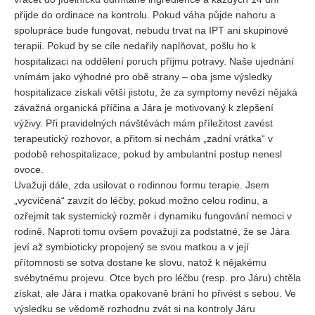
přijde do ordinace na kontrolu. Pokud váha půjde nahoru a
spolupráce bude fungovat, nebudu trvat na IPT ani skupinové
terapii. Pokud by se cíle nedařily naplňovat, pošlu ho k
hospitalizaci na oddělení poruch příjmu potravy. Naše ujednání
vnímám jako výhodné pro obě strany – oba jsme výsledky
hospitalizace získali větší jistotu, že za symptomy nevězí nějaká
závažná organická příčina a Jára je motivovaný k zlepšení
výživy. Při pravidelných návštěvách mám příležitost zavést
terapeutický rozhovor, a přitom si nechám „zadní vrátka“ v
podobě rehospitalizace, pokud by ambulantní postup nenesl
ovoce.
Uvažuji dále, zda usilovat o rodinnou formu terapie. Jsem
„vycvičená“ zavzít do léčby, pokud možno celou rodinu, a
ozřejmit tak systemický rozměr i dynamiku fungování nemoci v
rodině. Naproti tomu ovšem považuji za podstatné, že se Jára
jeví až symbioticky propojený se svou matkou a v její
přítomnosti se sotva dostane ke slovu, natož k nějakému
svébytnému projevu. Otce bych pro léčbu (resp. pro Járu) chtěla
získat, ale Jára i matka opakovaně brání ho přivést s sebou. Ve
výsledku se vědomě rozhodnu zvát si na kontroly Járu