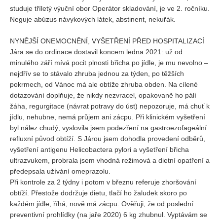
studuje tříletý výuční obor Operátor skladování, je ve 2. ročníku.
Neguje abúzus návykových látek, abstinent, nekuřák.
NYNĚJŠÍ ONEMOCNĚNÍ, VYŠETŘENÍ PŘED HOSPITALIZACÍ
Jára se do ordinace dostavil koncem ledna 2021: už od
minulého září mívá pocit plnosti břicha po jídle, je mu nevolno –
nejdřív se to stávalo zhruba jednou za týden, po těžších
pokrmech, od Vánoc má ale obtíže zhruba obden. Na cílené
dotazování doplňuje, že nikdy nezvracel, opakovaně ho pálí
žáha, regurgitace (návrat potravy do úst) nepozoruje, má chuť k
jídlu, nehubne, nemá průjem ani zácpu. Při klinickém vyšetření
byl nález chudý, vyslovila jsem podezření na gastroezofageální
refluxní původ obtíží. S Járou jsem dohodla provedení odběrů,
vyšetření antigenu Helicobactera pylori a vyšetření břicha
ultrazvukem, probrala jsem vhodná režimová a dietní opatření a
předepsala užívání omeprazolu.
Při kontrole za 2 týdny i potom v březnu referuje zhoršování
obtíží. Přestože dodržuje dietu, tlačí ho žaludek skoro po
každém jídle, říhá, nově má zácpu. Ověřuji, že od poslední
preventivní prohlídky (na jaře 2020) 6 kg zhubnul. Vyptávám se