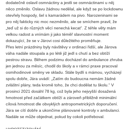
dodatečně oslavil osmnáctiny a jestli se osmnáctinami u něj
něco změnilo. Oslavu žádnou nedělal, ale když se po lockdownu
otevřely hospody, šel s kamarádem na pivo. Narozeninami se
pro něj fakticky nic moc nezměnilo, ale se smíchem pravil, že
„teď už si do různých věcí nenechá kecat“. Z téhle věty mám
velkou radost a vnímám ji jako téměř slavnostní moment
dokazující, že se v Járovi cosi důležitého proměňuje.
Přes letní prázdniny byly návštěvy v ordinaci řidší, ale Járova
váha nadále stoupala a po létě již jedl s chutí a bez obtíží
pestrou stravu. Během podzimu docházel do ambulance zhruba
jen jednou za měsíc, chodil do školy a v rámci praxe pracoval
osmihodinové směny ve skladu. Stále bydlí s mámou, vycházejí
spolu dobře, Jára uvádí: „Zatím do budoucna nemám žádné
zvláštní plány, teda kromě toho, že chci dodělat tu školu.“ V
prosinci 2021 dosáhl 78 kg, což byla jeho nejvyšší dosažená
hmotnost před začátkem obtíží a zároveň přibližně minimální
cílová hmotnost dle obvyklých antropometrických doporučení.
Jára se cítí dobře a ukončíme plánované kontroly v ambulanci.
Nadále se může objednat, pokud by cokoli potřeboval.