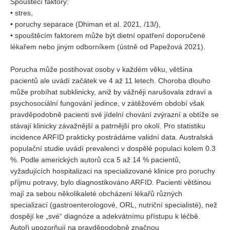
Spouštěcí faktory:
• stres,
• poruchy separace (Dhiman et al. 2021, /13/),
• spouštěcím faktorem může být dietní opatření doporučené
lékařem nebo jiným odborníkem (ústně od Papežová 2021).
Porucha může postihovat osoby v každém věku, většina
pacientů ale uvádí začátek ve 4 až 11 letech. Choroba dlouho
může probíhat subklinicky, aniž by vážněji narušovala zdraví a
psychosociální fungování jedince, v zátěžovém období však
pravděpodobně pacienti své jídelní chování zvýrazní a obtíže se
stávají klinicky závažnější a patrnější pro okolí. Pro statistiku
incidence ARFID prakticky postrádáme validní data. Australská
populační studie uvádí prevalenci v dospělé populaci kolem 0.3
%. Podle amerických autorů cca 5 až 14 % pacientů,
vyžadujících hospitalizaci na specializované klinice pro poruchy
příjmu potravy, bylo diagnostikováno ARFID. Pacienti většinou
mají za sebou několikaleté obcházení lékařů různých
specializací (gastroenterologové, ORL, nutriční specialisté), než
dospějí ke „své“ diagnóze a adekvátnímu přístupu k léčbě.
Autoři upozorňují na pravděpodobně značnou