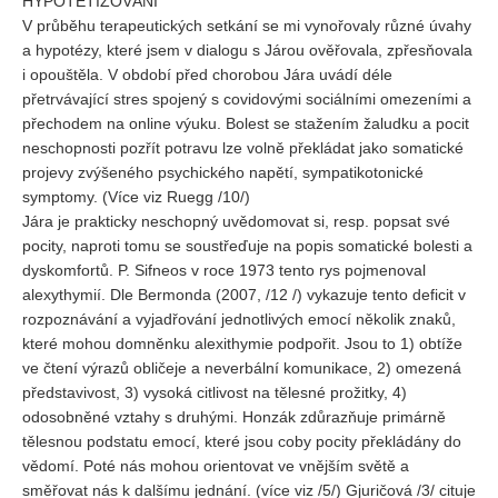
HYPOTETIZOVÁNÍ
V průběhu terapeutických setkání se mi vynořovaly různé úvahy
a hypotézy, které jsem v dialogu s Járou ověřovala, zpřesňovala
i opouštěla. V období před chorobou Jára uvádí déle
přetrvávající stres spojený s covidovými sociálními omezeními a
přechodem na online výuku. Bolest se stažením žaludku a pocit
neschopnosti pozřít potravu lze volně překládat jako somatické
projevy zvýšeného psychického napětí, sympatikotonické
symptomy. (Více viz Ruegg /10/)
Jára je prakticky neschopný uvědomovat si, resp. popsat své
pocity, naproti tomu se soustřeďuje na popis somatické bolesti a
dyskomfortů. P. Sifneos v roce 1973 tento rys pojmenoval
alexythymií. Dle Bermonda (2007, /12 /) vykazuje tento deficit v
rozpoznávání a vyjadřování jednotlivých emocí několik znaků,
které mohou domněnku alexithymie podpořit. Jsou to 1) obtíže
ve čtení výrazů obličeje a neverbální komunikace, 2) omezená
představivost, 3) vysoká citlivost na tělesné prožitky, 4)
odosobněné vztahy s druhými. Honzák zdůrazňuje primárně
tělesnou podstatu emocí, které jsou coby pocity překládány do
vědomí. Poté nás mohou orientovat ve vnějším světě a
směřovat nás k dalšímu jednání. (více viz /5/) Gjuričová /3/ cituje