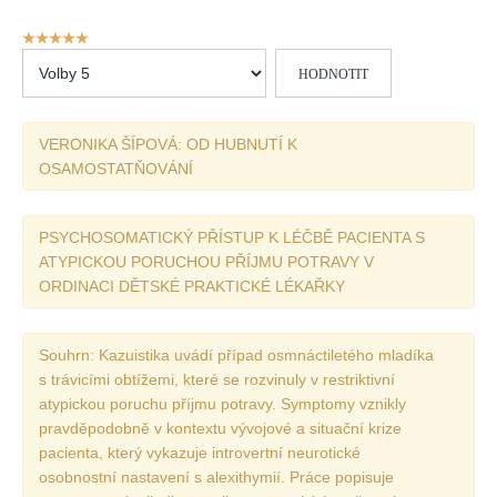
Vydání 1/ 2026
Hodnocení
Vydání 3/ 2025
uživatelů:
Hodnoťte
5
/
5
Vydání 2/ 2025
prosím
Vydání 1/ 2025
VERONIKA ŠÍPOVÁ: OD HUBNUTÍ K
Vydání 3-4/ 2024
OSAMOSTATŇOVÁNÍ
Vydání 1-2/ 2024
Vydání 3-4/ 2023
PSYCHOSOMATICKÝ PŘÍSTUP K LÉČBĚ PACIENTA S
Vydání 1-2/ 2023
ATYPICKOU PORUCHOU PŘÍJMU POTRAVY V
ORDINACI DĚTSKÉ PRAKTICKÉ LÉKAŘKY
Vydání 1-2/ 2022
Vydání 3-4/ 2022
Souhrn: Kazuistika uvádí případ osmnáctiletého mladíka
Vydání 3-4/ 2021
s trávicími obtížemi, které se rozvinuly v restriktivní
Vydání 2/ 2021
atypickou poruchu příjmu potravy. Symptomy vznikly
pravděpodobně v kontextu vývojové a situační krize
Vydání 1/ 2021
pacienta, který vykazuje introvertní neurotické
Vydání 3-4/ 2020
osobnostní nastavení s alexithymií. Práce popisuje