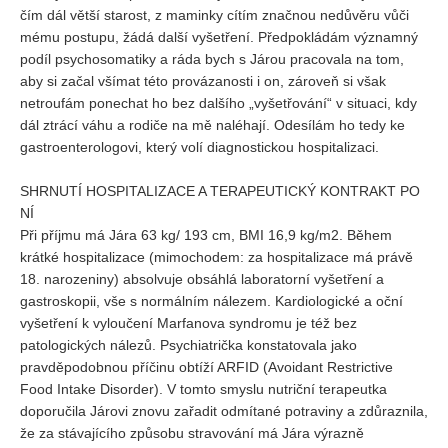
čím dál větší starost, z maminky cítím značnou nedůvěru vůči
mému postupu, žádá další vyšetření. Předpokládám významný
podíl psychosomatiky a ráda bych s Járou pracovala na tom,
aby si začal všímat této provázanosti i on, zároveň si však
netroufám ponechat ho bez dalšího „vyšetřování“ v situaci, kdy
dál ztrácí váhu a rodiče na mě naléhají. Odesílám ho tedy ke
gastroenterologovi, který volí diagnostickou hospitalizaci.
SHRNUTÍ HOSPITALIZACE A TERAPEUTICKÝ KONTRAKT PO
NÍ
Při příjmu má Jára 63 kg/ 193 cm, BMI 16,9 kg/m2. Během
krátké hospitalizace (mimochodem: za hospitalizace má právě
18. narozeniny) absolvuje obsáhlá laboratorní vyšetření a
gastroskopii, vše s normálním nálezem. Kardiologické a oční
vyšetření k vyloučení Marfanova syndromu je též bez
patologických nálezů. Psychiatrička konstatovala jako
pravděpodobnou příčinu obtíží ARFID (Avoidant Restrictive
Food Intake Disorder). V tomto smyslu nutriční terapeutka
doporučila Járovi znovu zařadit odmítané potraviny a zdůraznila,
že za stávajícího způsobu stravování má Jára výrazně