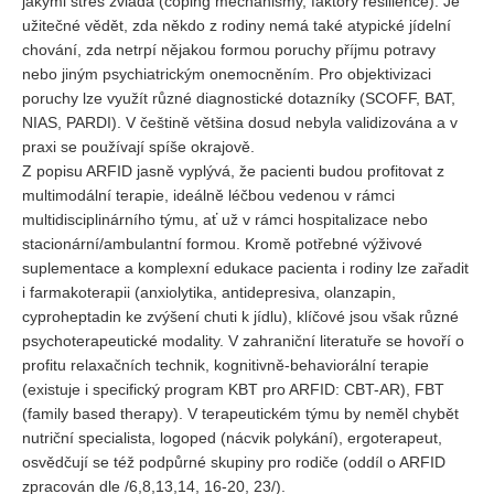
jakými stres zvládá (coping mechanismy, faktory resilience). Je
užitečné vědět, zda někdo z rodiny nemá také atypické jídelní
chování, zda netrpí nějakou formou poruchy příjmu potravy
nebo jiným psychiatrickým onemocněním. Pro objektivizaci
poruchy lze využít různé diagnostické dotazníky (SCOFF, BAT,
NIAS, PARDI). V češtině většina dosud nebyla validizována a v
praxi se používají spíše okrajově.
Z popisu ARFID jasně vyplývá, že pacienti budou profitovat z
multimodální terapie, ideálně léčbou vedenou v rámci
multidisciplinárního týmu, ať už v rámci hospitalizace nebo
stacionární/ambulantní formou. Kromě potřebné výživové
suplementace a komplexní edukace pacienta i rodiny lze zařadit
i farmakoterapii (anxiolytika, antidepresiva, olanzapin,
cyproheptadin ke zvýšení chuti k jídlu), klíčové jsou však různé
psychoterapeutické modality. V zahraniční literatuře se hovoří o
profitu relaxačních technik, kognitivně-behaviorální terapie
(existuje i specifický program KBT pro ARFID: CBT-AR), FBT
(family based therapy). V terapeutickém týmu by neměl chybět
nutriční specialista, logoped (nácvik polykání), ergoterapeut,
osvědčují se též podpůrné skupiny pro rodiče (oddíl o ARFID
zpracován dle /6,8,13,14, 16-20, 23/).