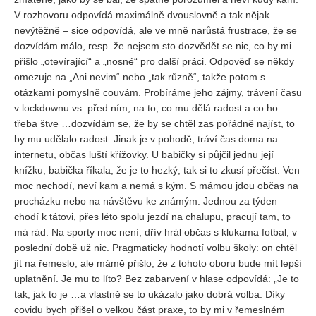
V rozhovoru odpovídá maximálně dvouslovně a tak nějak
nevýtěžně – sice odpovídá, ale ve mně narůstá frustrace, že se
dozvídám málo, resp. že nejsem sto dozvědět se nic, co by mi
přišlo „otevírající“ a „nosné“ pro další práci. Odpověď se někdy
omezuje na „Ani nevim“ nebo „tak různě“, takže potom s
otázkami pomyslně couvám. Probíráme jeho zájmy, trávení času
v lockdownu vs. před ním, na to, co mu dělá radost a co ho
třeba štve …dozvídám se, že by se chtěl zas pořádně najíst, to
by mu udělalo radost. Jinak je v pohodě, tráví čas doma na
internetu, občas luští křížovky. U babičky si půjčil jednu její
knížku, babička říkala, že je to hezký, tak si to zkusí přečíst. Ven
moc nechodí, neví kam a nemá s kým. S mámou jdou občas na
procházku nebo na návštěvu ke známým. Jednou za týden
chodí k tátovi, přes léto spolu jezdí na chalupu, pracují tam, to
má rád. Na sporty moc není, dřív hrál občas s klukama fotbal, v
poslední době už nic. Pragmaticky hodnotí volbu školy: on chtěl
jít na řemeslo, ale mámě přišlo, že z tohoto oboru bude mít lepší
uplatnění. Je mu to líto? Bez zabarvení v hlase odpovídá: „Je to
tak, jak to je …a vlastně se to ukázalo jako dobrá volba. Díky
covidu bych přišel o velkou část praxe, to by mi v řemeslném