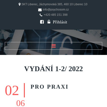
SKT Liberec, Jáchymovská 385, 460 10 Liberec 10
info@psychosom.cz
+420 485 151 398
Přihlásit
ÚVOD
O ČASOPISU
VYDÁNÍ
1-2/
2022
Historie
Redakční rada
02
PRO
PRAXI
FAQ
Doporučení
06
PSYCHOSOM