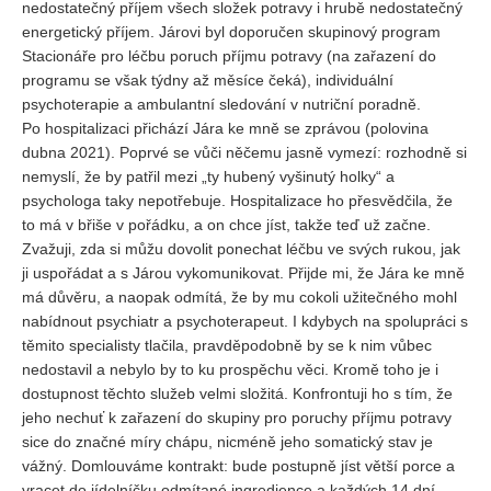
nedostatečný příjem všech složek potravy i hrubě nedostatečný
energetický příjem. Járovi byl doporučen skupinový program
Stacionáře pro léčbu poruch příjmu potravy (na zařazení do
programu se však týdny až měsíce čeká), individuální
psychoterapie a ambulantní sledování v nutriční poradně.
Po hospitalizaci přichází Jára ke mně se zprávou (polovina
dubna 2021). Poprvé se vůči něčemu jasně vymezí: rozhodně si
nemyslí, že by patřil mezi „ty hubený vyšinutý holky“ a
psychologa taky nepotřebuje. Hospitalizace ho přesvědčila, že
to má v břiše v pořádku, a on chce jíst, takže teď už začne.
Zvažuji, zda si můžu dovolit ponechat léčbu ve svých rukou, jak
ji uspořádat a s Járou vykomunikovat. Přijde mi, že Jára ke mně
má důvěru, a naopak odmítá, že by mu cokoli užitečného mohl
nabídnout psychiatr a psychoterapeut. I kdybych na spolupráci s
těmito specialisty tlačila, pravděpodobně by se k nim vůbec
nedostavil a nebylo by to ku prospěchu věci. Kromě toho je i
dostupnost těchto služeb velmi složitá. Konfrontuji ho s tím, že
jeho nechuť k zařazení do skupiny pro poruchy příjmu potravy
sice do značné míry chápu, nicméně jeho somatický stav je
vážný. Domlouváme kontrakt: bude postupně jíst větší porce a
vracet do jídelníčku odmítané ingredience a každých 14 dní