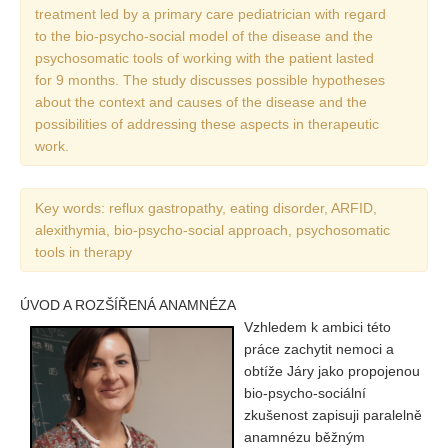
treatment led by a primary care pediatrician with regard
to the bio-psycho-social model of the disease and the
REDAKCE
psychosomatic tools of working with the patient lasted
Pokyny pro autory
for 9 months. The study discusses possible hypotheses
about the context and causes of the disease and the
ARCHIV
possibilities of addressing these aspects in therapeutic
work.
Key words: reflux gastropathy, eating disorder, ARFID,
alexithymia, bio-psycho-social approach, psychosomatic
tools in therapy
ÚVOD A ROZŠÍŘENÁ ANAMNÉZA
Vzhledem k ambici této
práce zachytit nemoci a
obtíže Járy jako propojenou
bio-psycho-sociální
zkušenost zapisuji paralelně
anamnézu běžným