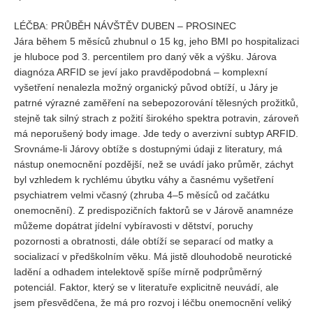
LÉČBA: PRŮBĚH NÁVŠTĚV DUBEN – PROSINEC
Jára během 5 měsíců zhubnul o 15 kg, jeho BMI po hospitalizaci
je hluboce pod 3. percentilem pro daný věk a výšku. Járova
diagnóza ARFID se jeví jako pravděpodobná – komplexní
vyšetření nenalezla možný organický původ obtíží, u Járy je
patrné výrazné zaměření na sebepozorování tělesných prožitků,
stejně tak silný strach z požití širokého spektra potravin, zároveň
má neporušený body image. Jde tedy o averzivní subtyp ARFID.
Srovnáme-li Járovy obtíže s dostupnými údaji z literatury, má
nástup onemocnění pozdější, než se uvádí jako průměr, záchyt
byl vzhledem k rychlému úbytku váhy a časnému vyšetření
psychiatrem velmi včasný (zhruba 4–5 měsíců od začátku
onemocnění). Z predispozičních faktorů se v Járově anamnéze
můžeme dopátrat jídelní vybíravosti v dětství, poruchy
pozornosti a obratnosti, dále obtíží se separací od matky a
socializací v předškolním věku. Má jistě dlouhodobě neurotické
ladění a odhadem intelektově spíše mírně podprůměrný
potenciál. Faktor, který se v literatuře explicitně neuvádí, ale
jsem přesvědčena, že má pro rozvoj i léčbu onemocnění veliký