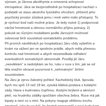
význam, je Járova alexithymie a omezená schopnost
introspekce. Jára se bezprostředně po hospitalizaci nachází v
podstatě ve stavu akutního fyzického ohrožení, přičemž jeho
psychický prostor zůstává jemu i mně velmi málo přístupný. To
je výchozí bod naší možné práce. Je tedy nutné 1) podporovat
nárůst hmotnosti a obnovu normálního příjmu potravy, 2)
pokusit se různými modalitami podle Járových možností
oslovovat širší souvislosti somatického problému.
Při prvních návštěvách po hospitalizaci Járu vždy vyšetřím a
trvám na vážení jen ve spodním prádle, abych měla přesnou
kontrolu nad hmotností a abych nezanedbala odhalení
eventuálních somatických abnormalit. Později již Járu
„nesvlékám“ a nedotýkám se ho, ruku v ruce s tím, jak se od
těla snažím obracet pozornost k „nehmatným“ širším
souvislostem.
Na Járu je zprvu žalostný pohled. Kachektický kluk, tipovala
bych mu spíš 13 než 18 let, vysoká klátivá postava s kulatými
zády, hlava s kudrnatou čupřinou, tlustými brýlemi a aknózní
pletí, na hrudníku zdálky spočítám všechna žebra. Ruce má jak
lopaty a neví co s nimi. Na pokyny reaguje většinou trochu
zmateně, jako by se bál, že špatně porozuměl a neví kudy kam.