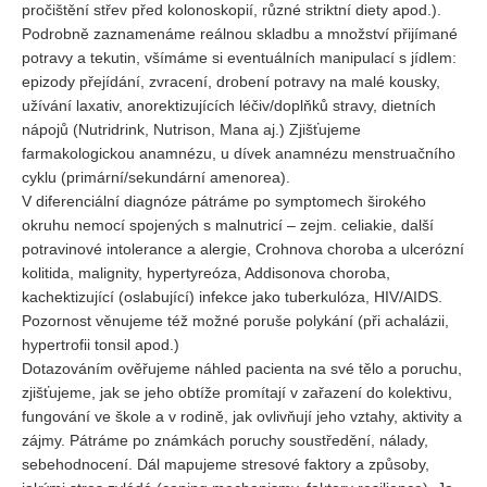
pročištění střev před kolonoskopií, různé striktní diety apod.).
Podrobně zaznamenáme reálnou skladbu a množství přijímané
potravy a tekutin, všímáme si eventuálních manipulací s jídlem:
epizody přejídání, zvracení, drobení potravy na malé kousky,
užívání laxativ, anorektizujících léčiv/doplňků stravy, dietních
nápojů (Nutridrink, Nutrison, Mana aj.) Zjišťujeme
farmakologickou anamnézu, u dívek anamnézu menstruačního
cyklu (primární/sekundární amenorea).
V diferenciální diagnóze pátráme po symptomech širokého
okruhu nemocí spojených s malnutricí – zejm. celiakie, další
potravinové intolerance a alergie, Crohnova choroba a ulcerózní
kolitida, malignity, hypertyreóza, Addisonova choroba,
kachektizující (oslabující) infekce jako tuberkulóza, HIV/AIDS.
Pozornost věnujeme též možné poruše polykání (při achalázii,
hypertrofii tonsil apod.)
Dotazováním ověřujeme náhled pacienta na své tělo a poruchu,
zjišťujeme, jak se jeho obtíže promítají v zařazení do kolektivu,
fungování ve škole a v rodině, jak ovlivňují jeho vztahy, aktivity a
zájmy. Pátráme po známkách poruchy soustředění, nálady,
sebehodnocení. Dál mapujeme stresové faktory a způsoby,