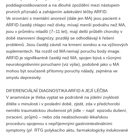
poddiagnostikovanost a na dlouhé zpoždění mezi nástupem
prvních příznaků a zahájením adekvátní léčby ARFID.
Ve srovnání s mentální anorexií (dále jen MA) jsou pacienti s
ARFID častěji chlapci než dívky, mívají menší podváhu než MA,
jsou v průměru mladší (7–11 let), mají delší průběh choroby v
době stanovení diagnózy, později se odhodlávají k řešení
problémů. Jsou častěji závislí na krmení sondou a na výživových
suplementech. Na rozdíl od MA nemají poruchu body image.
ARFID je signifikantně častěji než MA, spojen bývá s různými
neurokognitivními poruchami (viz výše), podobně jako u MA
mohou být současně přítomny poruchy nálady, zejména ve
smyslu depresivity.
DIFERENCIÁLNÍ DIAGNOSTIKA ARFID A JEJÍ LÉČBA
V anamnéze je třeba vyptat se podrobně na jídelní zvyklosti
dítěte v minulosti i v poslední době, zjistit, zda v předchorobí
nemělo traumatickou zkušenost při jídle – např. epizodu dušení,
zvracení, průjmů – nebo zda neabsolvovalo lékařskou
proceduru spojenou s nepříjemnými gastrointestinálními
symptomy (př. RTG polykacího aktu, farmakologicky indukované