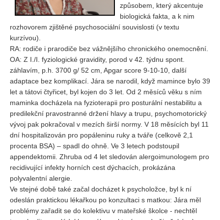
způsobem, který akcentuje
biologická fakta, a k nim
rozhovorem zjištěné psychosociální souvislosti (v textu
kurzívou).
RA: rodiče i prarodiče bez vážnějšího chronického onemocnění.
OA: Z I./I. fyziologické gravidity, porod v 42. týdnu spont.
záhlavím, p.h. 3700 g/ 52 cm, Apgar score 9-10-10, další
adaptace bez komplikací. Jára se narodil, když mamince bylo 39
let a tátovi čtyřicet, byl kojen do 3 let. Od 2 měsíců věku s ním
maminka docházela na fyzioterapii pro posturální nestabilitu a
predilekční pravostranné držení hlavy a trupu, psychomotorický
vývoj pak pokračoval v mezích širší normy. V 18 měsících byl 11
dní hospitalizován pro popáleninu ruky a tváře (celkově 2,1
procenta BSA) – spadl do ohně. Ve 3 letech podstoupil
appendektomii. Zhruba od 4 let sledován alergoimunologem pro
recidivující infekty horních cest dýchacích, prokázána
polyvalentní alergie.
Ve stejné době také začal docházet k psycholožce, byl k ní
odeslán praktickou lékařkou po konzultaci s matkou: Jára měl
problémy zařadit se do kolektivu v mateřské školce - nechtěl