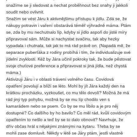
snažíme se ji sledovat a nechat proběhnout bez snahy ji jakkoli
soudit nebo ovlivnit.
Snažím se vést Járu k aktivnějšímu přístupu k jídlu. Zdá se, že
nákupy potravin i vaření obstarává téměř výhradně máma. Ptám
se, zda by mu nechutnalo líp, kdyby si jídlo aspoň do jisté míry
připravoval sám. Může si nachystat svačinu, tak aby hezky
vypadala i chutnala, tak jak to má rád právě on. (Napadá mě, že
separace puberťáka z rodiny probíhá i tím, že individualizuje své
jídelní zvyklosti. Kéž by Jára učinil pokroky tak, že bude pěstovat
svoje chuťové preference a připravovat si jiná jídla, než chystá
máma.)
Aktivizuji Járu i v oblasti trávení volného času. Covidová
opatření povolují a blíží se léto. Mohl by jít Jára každý den na
krátkou procházku, vyzkoušet, co mu tělo dovolí? Možná že má
rád jiný typ pohybu, možná by se mu líp chodilo ven s
kamarádem nebo se psem. Co by se mu líbilo a je pro něj
dostupné? Co dalšího by ho bavilo? Co měl rád, kvůli covidovým
opatřením to nešlo a teď by se to dalo obnovit? Navrhuje, že
dřív občas hrál s nějakými známými na kytaru. Třeba by se
mohli zase domluvit. Někdy v létě se Járy ptám, jestli vlastně