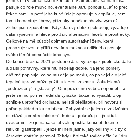
jsem s ní i v telefonickém kontaktu. V ambulanci se maminka
pasuje do role mluvčího, eventuálně Járu ponouká, „ať to přeci
řekne sám“, a poté jeho kusé údaje opravuje a doplňuje, sem
tam i komentuje Járovy příznaky poněkud shovívavým až
zlehčujícím způsobem. Když Járovy obtíže pokračují, vyžaduje
další vyšetření a hledá pro Járu alternativní léčebné prostředky.
Celkově na mě působí dojmem autoritativní ženy, která
prosazuje svou a příliš nevnímá možnost odlišného postoje
svého téměř osmnáctiletého syna.
Do konce března 2021 postupně Jára vyřazuje z jídelníčku další
a další potraviny, které mu nedělají dobře. Na jeho poměry
obšírně popisuje, co se mu děje po medu, co po vejci a v jaké
tepelné úpravě může požít tu kterou zeleninu. Žaludek má
„podrážděný“ a „stažený“. Omeprazol mu vůbec nepomohl, a
ještě se mu po něm udělala vyrážka, takže ho vysadil. Stojí
schlíple uprostřed ordinace, nejistě přešlapuje, při hovoru si
pořád pokládá ruku na břicho. Zabývání se jídlem a zažíváním
se stává „denním chlebem“, hubnutí pokračuje. I já si tak
uvědomím, že je na čase, abych opustila koncept „léčíme
refluxní gastropatii“, jenže mi není jasné, jaký odlišný klíč by k
Járovým obtížím pasoval. Tehdy už si také rodiče dělají o Járu