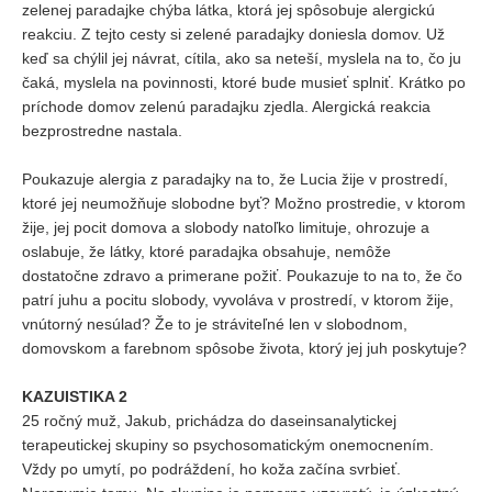
zelenej paradajke chýba látka, ktorá jej spôsobuje alergickú
reakciu. Z tejto cesty si zelené paradajky doniesla domov. Už
keď sa chýlil jej návrat, cítila, ako sa neteší, myslela na to, čo ju
čaká, myslela na povinnosti, ktoré bude musieť splniť. Krátko po
príchode domov zelenú paradajku zjedla. Alergická reakcia
bezprostredne nastala.
Poukazuje alergia z paradajky na to, že Lucia žije v prostredí,
ktoré jej neumožňuje slobodne byť? Možno prostredie, v ktorom
žije, jej pocit domova a slobody natoľko limituje, ohrozuje a
oslabuje, že látky, ktoré paradajka obsahuje, nemôže
dostatočne zdravo a primerane požiť. Poukazuje to na to, že čo
patrí juhu a pocitu slobody, vyvoláva v prostredí, v ktorom žije,
vnútorný nesúlad? Že to je stráviteľné len v slobodnom,
domovskom a farebnom spôsobe života, ktorý jej juh poskytuje?
KAZUISTIKA 2
25 ročný muž, Jakub, prichádza do daseinsanalytickej
terapeutickej skupiny so psychosomatickým onemocnením.
Vždy po umytí, po podráždení, ho koža začína svrbieť.