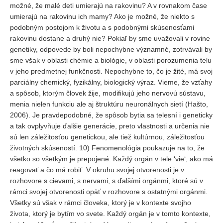
možné, že malé deti umierajú na rakovinu? A v rovnakom čase
umierajú na rakovinu ich mamy? Ako je možné, že niekto s
podobným postojom k životu a s podobnými skúsenosťami
rakovinu dostane a druhý nie? Pokiaľ by sme uvažovali v rovine
genetiky, odpovede by boli nepochybne významné, zotrvávali by
sme však v oblasti chémie a biológie, v oblasti porozumenia telu
v jeho predmetnej funkčnosti. Nepochybne to, čo je žité, má svoj
parciálny chemický, fyzikálny, biologický výraz. Vieme, že vzťahy
a spôsob, ktorým človek žije, modifikujú jeho nervovú sústavu,
menia nielen funkciu ale aj štruktúru neuronálnych sietí (Hašto,
2006). Je pravdepodobné, že spôsob bytia sa telesní i geneticky
a tak ovplyvňuje ďalšie generácie, preto vlastnosti a určenia nie
sú len záležitosťou genetickou, ale tiež kultúrnou, záležitosťou
životných skúseností. 10) Fenomenológia poukazuje na to, že
všetko so všetkým je prepojené. Každý orgán v tele ‘vie‘, ako má
reagovať a čo má robiť. V okruhu svojej otvorenosti je v
rozhovore s cievami, s nervami, s ďalšími orgánmi, ktoré sú v
rámci svojej otvorenosti opäť v rozhovore s ostatnými orgánmi.
Všetky sú však v rámci človeka, ktorý je v kontexte svojho
života, ktorý je bytím vo svete. Každý orgán je v tomto kontexte,