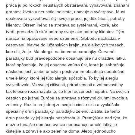
práca ju po rokoch neustálych obstarávaní, vybavovaní, zháňaní
grantov, života v neustálej neistote, unavuje a vyčerpáva. Musí
opakovane vysvetľovať štýl svojej práce, jej dôležitosť, potreby
klientov. Okrem iného sa stretáva so systémami, ktoré, ako
tvrdí, presadzujú skôr potreby svoje ako potreby klientov. Tým
naráža na opakované neporozumenie. Slobodu nachádza v
cestovaní, hlavne do južanských krajín, na diaľkových trasách,
kde cíti, že je. Má alergiu na červené paradajky. Červené
paradajky buď pravdepodobne obsahujú pre ňu dráždivú látku,
ktorá spôsobuje, že jej opuchne vnútro úst, ktoré jej zabraňuje
následne jesť, alebo umelým pestovaním obsahujú dodatočné
umelé látky, ktoré jej túto alergiu spôsobia. To by jej alergiu
vysvetľovalo. Vo svojej citlivosti, prirodzenosti a vnímavosti by
tak telesne rozoznávala to, čo k prirodzenosti nepatrí. Na svojich
cestách po južnej Európe sa stretáva s rôznymi druhmi ovocia a
zeleniny. Raz to na jednej zo svojich ciest riskla a vyskúšala
špeciálny druh paradajky, paradajku zelenú. Zistila, že tento
druh paradajky jej alergiu nespôsobuje. Premýšľala nad tým, že
možno tunajšie domáce ovocie neobsahuje umelé látky, je
čistejšie a zdravšie ako zelenina doma. Alebo jednoducho