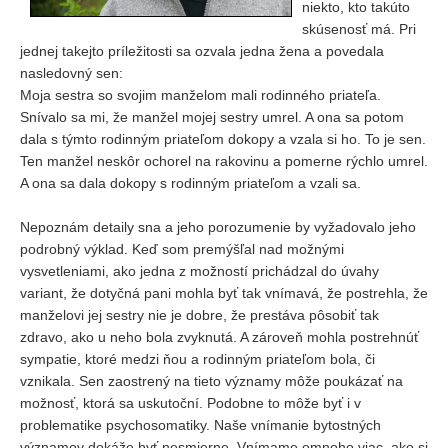
niekto, kto takúto
skúsenosť má. Pri
jednej takejto príležitosti sa ozvala jedna žena a povedala
nasledovný sen:
Moja sestra so svojim manželom mali rodinného priateľa.
Snívalo sa mi, že manžel mojej sestry umrel. A ona sa potom
dala s týmto rodinným priateľom dokopy a vzala si ho. To je sen.
Ten manžel neskôr ochorel na rakovinu a pomerne rýchlo umrel.
A ona sa dala dokopy s rodinným priateľom a vzali sa.
Nepoznám detaily sna a jeho porozumenie by vyžadovalo jeho
podrobný výklad. Keď som premýšľal nad možnými
vysvetleniami, ako jedna z možností prichádzal do úvahy
variant, že dotyčná pani mohla byť tak vnímavá, že postrehla, že
manželovi jej sestry nie je dobre, že prestáva pôsobiť tak
zdravo, ako u neho bola zvyknutá. A zároveň mohla postrehnúť
sympatie, ktoré medzi ňou a rodinným priateľom bola, či
vznikala. Sen zaostrený na tieto významy môže poukázať na
možnosť, ktorá sa uskutoční. Podobne to môže byť i v
problematike psychosomatiky. Naše vnímanie bytostných
významov dokáže byť nesmierne. Vnímame omnoho viac, ako si