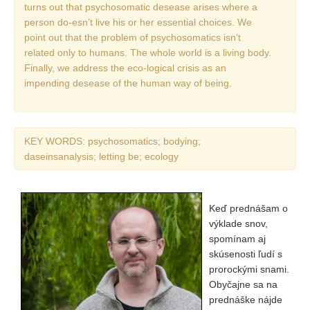
turns out that psychosomatic desease arises where a
person do-esn’t live his or her essential choices. We
REDAKCE
point out that the problem of psychosomatics isn’t
Pokyny pro autory
related only to humans. The whole world is a living body.
Finally, we address the eco-logical crisis as an
ARCHIV
impending desease of the human way of being.
KEY WORDS: psychosomatics; bodying;
daseinsanalysis; letting be; ecology
Keď prednášam o
výklade snov,
spomínam aj
skúsenosti ľudí s
prorockými snami.
Obyčajne sa na
prednáške nájde