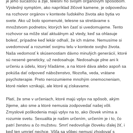
je jeho súčasťou a žije, telesní ho svojim orgánovým spôsobom.
Výsledný symptóm, ako napríklad žlčové kamene, je odpoveďou
na rozhovor orgánov v kontexte ľudského života ako bytia vo
svete. Ako už bolo spomenuté, telesne sa stretávame s
množstvom podnetov, ktorých len časť si uvedomujeme. Tento
rozhovor sa môže stať aktuálnym až vtedy, keď sa ohlasuje
bolesť, prípadne keď lekár odhalí, že ich máme. Nemusíme si
uvedomovať a rozumieť svojmu telu v kontexte svojho života.
Naša vedomosť k skúsenostiam dávno minulých generácií, ktoré
sú nesené geneticky, už nedosahuje. Nedosahuje plne ani k
určeniu a údelu, ktorý hľadáme, a na ktoré dáva alebo aspoň sa
pokúša dať odpoveď náboženstvo, filozofia, veda, vrátane
psychoterapie. Preto nerozumieme mnohým onemocneniam,
ktoré nielen vznikajú, ale ktoré aj získavame.
Platí, že sme v určeniach, ktoré majú vplyv na spôsob, akým
žijeme, ako sme a ktoré nemusia zodpovedať našej vôli.
Zmyslové poškodenia majú vplyv na to, ako človek vníma a
rozumie svetu. Sexualita je našim určením, určením je i to, čo
patrí ženstvu a čo mužstvu. Smrť nedovoľuje človeku ďalej žiť, i
keď ten umrieť nechce. Vôľa sa vôbec nemusí zhodovať s