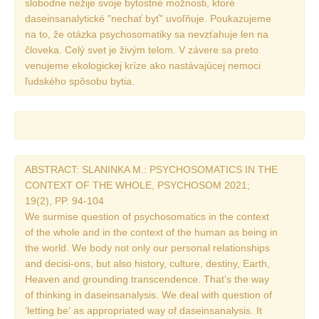
slobodne nežije svoje bytostné možnosti, ktoré
Vydání 1-2/ 2020
daseinsanalytické "nechať byť" uvoľňuje. Poukazujeme
Vydání 3-4/ 2019
na to, že otázka psychosomatiky sa nevzťahuje len na
človeka. Celý svet je živým telom. V závere sa preto
Vydání 1-2/ 2019
venujeme ekologickej kríze ako nastávajúcej nemoci
Vydání 4/2018
ľudského spôsobu bytia.
Vydání 2-3/2018
Vydání 1-2018
Vydání 4-2017
Vydání 3-2017
ABSTRACT: SLANINKA M.: PSYCHOSOMATICS IN THE
CONTEXT OF THE WHOLE, PSYCHOSOM 2021;
Vydání 2-2017
19(2), PP. 94-104
Vydání 1-2017
We surmise question of psychosomatics in the context
of the whole and in the context of the human as being in
Vydání 4-2016
the world. We body not only our personal relationships
Archiv
and decisi-ons, but also history, culture, destiny, Earth,
Heaven and grounding transcendence. That’s the way
EDITOŘI
of thinking in daseinsanalysis. We deal with question of
‘letting be‘ as appropriated way of daseinsanalysis. It
BLOG