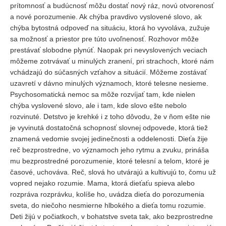
prítomnosť a budúcnosť môžu dostať nový ráz, novú otvorenosť
a nové porozumenie. Ak chýba pravdivo vyslovené slovo, ak
chýba bytostná odpoveď na situáciu, ktorá ho vyvoláva, zužuje
sa možnosť a priestor pre túto uvoľnenosť. Rozhovor môže
prestávať slobodne plynúť. Naopak pri nevyslovených veciach
môžeme zotrvávať u minulých zranení, pri strachoch, ktoré nám
vchádzajú do súčasných vzťahov a situácií. Môžeme zostávať
uzavretí v dávno minulých významoch, ktoré telesne nesieme.
Psychosomatická nemoc sa môže rozvíjať tam, kde nielen
chýba vyslovené slovo, ale i tam, kde slovo ešte nebolo
rozvinuté. Detstvo je krehké i z toho dôvodu, že v ňom ešte nie
je vyvinutá dostatočná schopnosť slovnej odpovede, ktorá tiež
znamená vedomie svojej jedinečnosti a oddelenosti. Dieťa žije
reč bezprostredne, vo významoch jeho rytmu a zvuku, prináša
mu bezprostredné porozumenie, ktoré telesní a telom, ktoré je
časové, uchováva. Reč, slová ho utvárajú a kultivujú to, čomu už
vopred nejako rozumie. Mama, ktorá dieťaťu spieva alebo
rozpráva rozprávku, kolíše ho, uvádza dieťa do porozumenia
sveta, do niečoho nesmierne hlbokého a dieťa tomu rozumie.
Deti žijú v počiatkoch, v bohatstve sveta tak, ako bezprostredne