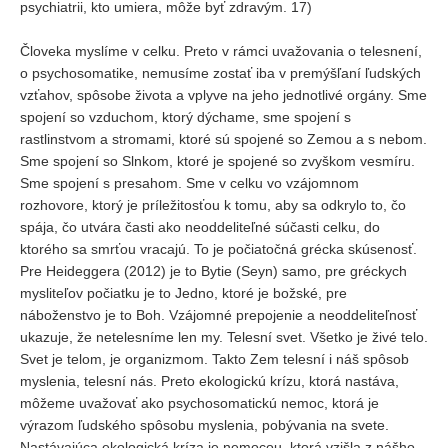
psychiatrii, kto umiera, môže byť zdravým. 17)
Človeka myslíme v celku. Preto v rámci uvažovania o telesnení,
o psychosomatike, nemusíme zostať iba v premýšľaní ľudských
vzťahov, spôsobe života a vplyve na jeho jednotlivé orgány. Sme
spojení so vzduchom, ktorý dýchame, sme spojení s
rastlinstvom a stromami, ktoré sú spojené so Zemou a s nebom.
Sme spojení so Slnkom, ktoré je spojené so zvyškom vesmíru.
Sme spojení s presahom. Sme v celku vo vzájomnom
rozhovore, ktorý je príležitosťou k tomu, aby sa odkrylo to, čo
spája, čo utvára časti ako neoddeliteľné súčasti celku, do
ktorého sa smrťou vracajú. To je počiatočná grécka skúsenosť.
Pre Heideggera (2012) je to Bytie (Seyn) samo, pre gréckych
mysliteľov počiatku je to Jedno, ktoré je božské, pre
náboženstvo je to Boh. Vzájomné prepojenie a neoddeliteľnosť
ukazuje, že netelesníme len my. Telesní svet. Všetko je živé telo.
Svet je telom, je organizmom. Takto Zem telesní i náš spôsob
myslenia, telesní nás. Preto ekologickú krízu, ktorá nastáva,
môžeme uvažovať ako psychosomatickú nemoc, ktorá je
výrazom ľudského spôsobu myslenia, pobývania na svete.
Nastávajúca ekologická kríza je nemocou, ktorá vzišla z nášho