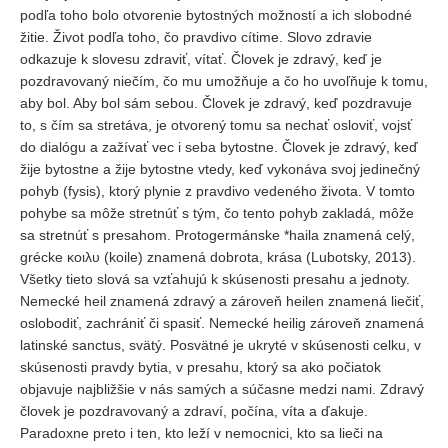
podľa toho bolo otvorenie bytostných možností a ich slobodné
žitie. Život podľa toho, čo pravdivo cítime. Slovo zdravie
odkazuje k slovesu zdraviť, vítať. Človek je zdravý, keď je
pozdravovaný niečím, čo mu umožňuje a čo ho uvoľňuje k tomu,
aby bol. Aby bol sám sebou. Človek je zdravý, keď pozdravuje
to, s čím sa stretáva, je otvorený tomu sa nechať osloviť, vojsť
do dialógu a zažívať vec i seba bytostne. Človek je zdravý, keď
žije bytostne a žije bytostne vtedy, keď vykonáva svoj jedinečný
pohyb (fysis), ktorý plynie z pravdivo vedeného života. V tomto
pohybe sa môže stretnúť s tým, čo tento pohyb zakladá, môže
sa stretnúť s presahom. Protogermánske *haila znamená celý,
grécke κοιλυ (koile) znamená dobrota, krása (Lubotsky, 2013).
Všetky tieto slová sa vzťahujú k skúsenosti presahu a jednoty.
Nemecké heil znamená zdravý a zároveň heilen znamená liečiť,
oslobodiť, zachrániť či spasiť. Nemecké heilig zároveň znamená
latinské sanctus, svätý. Posvätné je ukryté v skúsenosti celku, v
skúsenosti pravdy bytia, v presahu, ktorý sa ako počiatok
objavuje najbližšie v nás samých a súčasne medzi nami. Zdravý
človek je pozdravovaný a zdraví, počína, víta a ďakuje.
Paradoxne preto i ten, kto leží v nemocnici, kto sa lieči na