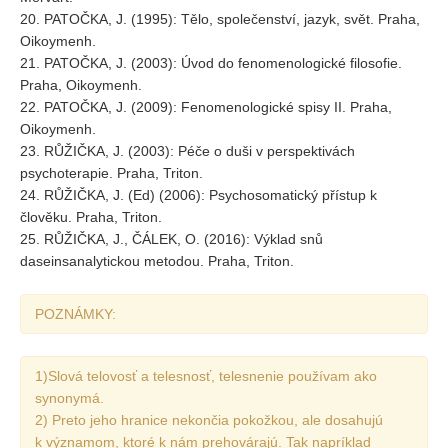
20. PATOČKA, J. (1995): Tělo, společenství, jazyk, svět. Praha,
Oikoymenh.
21. PATOČKA, J. (2003): Úvod do fenomenologické filosofie.
Praha, Oikoymenh.
22. PATOČKA, J. (2009): Fenomenologické spisy II. Praha,
Oikoymenh.
23. RŮŽIČKA, J. (2003): Péče o duši v perspektivách
psychoterapie. Praha, Triton.
24. RŮŽIČKA, J. (Ed) (2006): Psychosomatický přístup k
člověku. Praha, Triton.
25. RŮŽIČKA, J., ČÁLEK, O. (2016): Výklad snů
daseinsanalytickou metodou. Praha, Triton.
POZNÁMKY:
1)Slová telovosť a telesnosť, telesnenie používam ako
synonymá.
2) Preto jeho hranice nekončia pokožkou, ale dosahujú
k významom, ktoré k nám prehovárajú. Tak napríklad