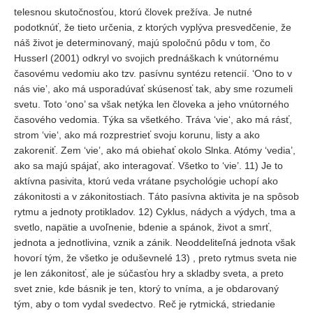
telesnou skutočnosťou, ktorú človek prežíva. Je nutné
podotknúť, že tieto určenia, z ktorých vyplýva presvedčenie, že
náš život je determinovaný, majú spoločnú pôdu v tom, čo
Husserl (2001) odkryl vo svojich prednáškach k vnútornému
časovému vedomiu ako tzv. pasívnu syntézu retencií. ‘Ono to v
nás vie’, ako má usporadúvať skúsenosť tak, aby sme rozumeli
svetu. Toto ‘ono’ sa však netýka len človeka a jeho vnútorného
časového vedomia. Týka sa všetkého. Tráva ‘vie‘, ako má rásť,
strom ‘vie‘, ako má rozprestrieť svoju korunu, listy a ako
zakoreniť. Zem ‘vie’, ako má obiehať okolo Slnka. Atómy ‘vedia’,
ako sa majú spájať, ako interagovať. Všetko to ‘vie’. 11) Je to
aktívna pasivita, ktorú veda vrátane psychológie uchopí ako
zákonitosti a v zákonitostiach. Táto pasívna aktivita je na spôsob
rytmu a jednoty protikladov. 12) Cyklus, nádych a výdych, tma a
svetlo, napätie a uvoľnenie, bdenie a spánok, život a smrť,
jednota a jednotlivina, vznik a zánik. Neoddeliteľná jednota však
hovorí tým, že všetko je oduševnelé 13) , preto rytmus sveta nie
je len zákonitosť, ale je súčasťou hry a skladby sveta, a preto
svet znie, kde básnik je ten, ktorý to vníma, a je obdarovaný
tým, aby o tom vydal svedectvo. Reč je rytmická, striedanie