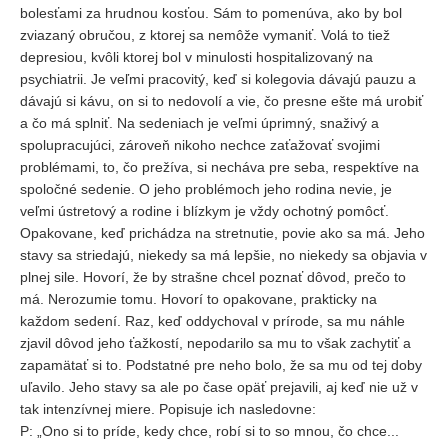
bolesťami za hrudnou kosťou. Sám to pomenúva, ako by bol
zviazaný obručou, z ktorej sa nemôže vymaniť. Volá to tiež
depresiou, kvôli ktorej bol v minulosti hospitalizovaný na
psychiatrii. Je veľmi pracovitý, keď si kolegovia dávajú pauzu a
dávajú si kávu, on si to nedovolí a vie, čo presne ešte má urobiť
a čo má splniť. Na sedeniach je veľmi úprimný, snaživý a
spolupracujúci, zároveň nikoho nechce zaťažovať svojimi
problémami, to, čo prežíva, si necháva pre seba, respektíve na
spoločné sedenie. O jeho problémoch jeho rodina nevie, je
veľmi ústretový a rodine i blízkym je vždy ochotný pomôcť.
Opakovane, keď prichádza na stretnutie, povie ako sa má. Jeho
stavy sa striedajú, niekedy sa má lepšie, no niekedy sa objavia v
plnej sile. Hovorí, že by strašne chcel poznať dôvod, prečo to
má. Nerozumie tomu. Hovorí to opakovane, prakticky na
každom sedení. Raz, keď oddychoval v prírode, sa mu náhle
zjavil dôvod jeho ťažkostí, nepodarilo sa mu to však zachytiť a
zapamätať si to. Podstatné pre neho bolo, že sa mu od tej doby
uľavilo. Jeho stavy sa ale po čase opäť prejavili, aj keď nie už v
tak intenzívnej miere. Popisuje ich nasledovne:
P: „Ono si to príde, kedy chce, robí si to so mnou, čo chce...