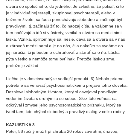
otvára do spoločného, do jedného. Je zvláštne, že pokiaľ, či to
je v individuálnej terapii, skupinovej psychoterapii, alebo v
bežnom živote, sa ľudia ponechávajú slobodne a začínajú byť
pravdivými, tj. začínajú žiť to, čo naozaj cítia, a vzájomne sa v
tom načúvajú a idú si v ústrety, vzniká a otvára sa medzi nimi
láska. Vzniká, sprítomňuje sa, nesie, dáva sa a otvára sa v nás
a zároveň medzi nami a je na nás, či a nakoľko sa vydáme do
jej náručia, či ju budeme ochraňovať a starať sa o ňu. Láska
pýta všetko a nemôže tomu byť inak. Pretože láskou sme,
pretože je základ.
Liečba je v daseinsanalýze vedľajší produkt. 6) Nebolo priamo
potrebné sa venovať psychosomatickému prejavu tohto človeka.
Doznieval slobodným životom, ktorý si osvojoval pravdivým
vedením života s druhými a so sebou. Skrz túto voľnosť sa
odkrýval i zmysel jeho psychosomatického príznaku, ktorý sa
tvoril tam, kde chýbal slobodný a pravdivý dialóg v celku rodiny.
KAZUISTIKA 3
Peter, 58 ročný muž trpí zhruba 20 rokov závratmi, únavou,