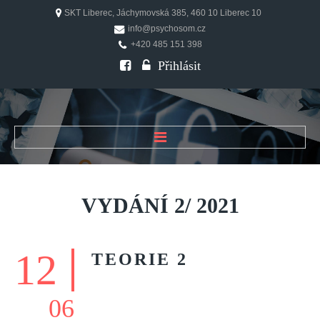
SKT Liberec, Jáchymovská 385, 460 10 Liberec 10
info@psychosom.cz
+420 485 151 398
Přihlásit
ÚVOD
O ČASOPISU
VYDÁNÍ
2/
2021
Historie
Redakční rada
12
TEORIE
2
FAQ
Doporučení
06
PSYCHOSOM