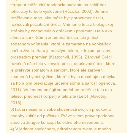
terapeut môže cítiť tendenciu pacienta sa zabiť bez
toho, aby to bolo vyslovené (Růžička, 2003). Jemné
rozlišovanie toho, ako môže byť porozumené telu,
rozlišovali počiatoční Gréci. Vnímanie tela z biologickej
stránky by zodpovedalo gréckemu ponímaniu tela ako
sóma a sarx. Sóma znamená teleso, ale je tiež
spôsobom vnímania, ktoré je zamerané na vonkajšok
nášho života. Sarx je mäsitým telom, zdrojom pocitov,
prostredím premien (Kratochvíl, 1995). Zároveň Gréci
rozlišujú ešte telo v zmysle péxis, oduševnelé telo, ktoré
je prekryté sómatom a sarxom, ktoré ale zároveň
znamená bytostný život, ktoré k bytiu dosahuje a dotýka
sa ho a tým prekračuje určenie sóma a sarx (Hogenová,
2011). Vo fenomenológii sa podobne rozlišuje telo ako
teleso, predmet (Körper) a telo žité (Leib) (Novotný,
2016).
3)Tak si nesieme v sebe skúsenosti svojich predkov a
podoby kultúr od počiatku. Práve v tom pravdepodobne
spočíva Jungov koncept kolektívneho nevedomia.
4) V jednom spoločnom, prirodzenom svete je mnoho