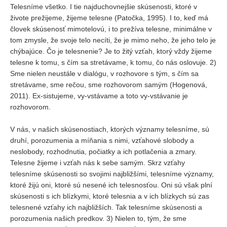
Telesníme všetko. I tie najduchovnejšie skúsenosti, ktoré v
živote prežijeme, žijeme telesne (Patočka, 1995). I to, keď má
človek skúsenosť mimotelovú, i to prežíva telesne, minimálne v
tom zmysle, že svoje telo necíti, že je mimo neho, že jeho telo je
chýbajúce. Čo je telesnenie? Je to žitý vzťah, ktorý vždy žijeme
telesne k tomu, s čím sa stretávame, k tomu, čo nás oslovuje. 2)
Sme nielen neustále v dialógu, v rozhovore s tým, s čím sa
stretávame, sme rečou, sme rozhovorom samým (Hogenová,
2011). Ex-sistujeme, vy-vstávame a toto vy-vstávanie je
rozhovorom.
V nás, v našich skúsenostiach, ktorých významy telesníme, sú
druhí, porozumenia a míňania s nimi, vzťahové slobody a
neslobody, rozhodnutia, počiatky a ich potlačenia a zmary.
Telesne žijeme i vzťah nás k sebe samým. Skrz vzťahy
telesníme skúsenosti so svojimi najbližšími, telesníme významy,
ktoré žijú oni, ktoré sú nesené ich telesnosťou. Oni sú však plní
skúsenosti s ich blízkymi, ktoré telesnia a v ich blízkych sú zas
telesnené vzťahy ich najbližších. Tak telesníme skúsenosti a
porozumenia našich predkov. 3) Nielen to, tým, že sme