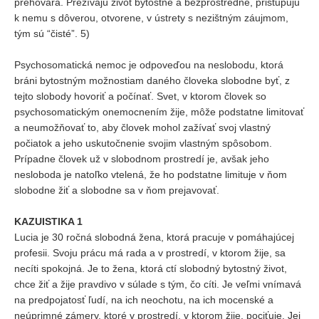
prehovára. Prežívajú život bytostne a bezprostredne, pristupujú
k nemu s dôverou, otvorene, v ústrety s nezištným záujmom,
tým sú “čisté”. 5)
Psychosomatická nemoc je odpoveďou na neslobodu, ktorá
bráni bytostným možnostiam daného človeka slobodne byť, z
tejto slobody hovoriť a počínať. Svet, v ktorom človek so
psychosomatickým onemocnením žije, môže podstatne limitovať
a neumožňovať to, aby človek mohol zažívať svoj vlastný
počiatok a jeho uskutočnenie svojim vlastným spôsobom.
Prípadne človek už v slobodnom prostredí je, avšak jeho
nesloboda je natoľko vtelená, že ho podstatne limituje v ňom
slobodne žiť a slobodne sa v ňom prejavovať.
KAZUISTIKA 1
Lucia je 30 ročná slobodná žena, ktorá pracuje v pomáhajúcej
profesii. Svoju prácu má rada a v prostredí, v ktorom žije, sa
necíti spokojná. Je to žena, ktorá ctí slobodný bytostný život,
chce žiť a žije pravdivo v súlade s tým, čo cíti. Je veľmi vnímavá
na predpojatosť ľudí, na ich neochotu, na ich mocenské a
neúprimné zámery, ktoré v prostredí, v ktorom žije, pociťuje. Jej