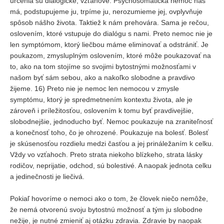
určenia sú dialogické, vzťahové. Psychosomatická nemoc nás
má, podstupujeme ju, trpíme ju, nerozumieme jej, ovplyvňuje
spôsob nášho života. Taktiež k nám prehovára. Sama je rečou,
oslovením, ktoré vstupuje do dialógu s nami. Preto nemoc nie je
len symptómom, ktorý liečbou máme eliminovať a odstrániť. Je
poukazom, zmysluplným oslovením, ktoré môže poukazovať na
to, ako na tom stojíme so svojimi bytostnými možnosťami v
našom byť sám sebou, ako a nakoľko slobodne a pravdivo
žijeme. 16) Preto nie je nemoc len nemocou v zmysle
symptómu, ktorý je spredmetnením kontextu života, ale je
zároveň i príležitosťou, oslovením k tomu byť pravdivejšie,
slobodnejšie, jednoducho byť. Nemoc poukazuje na zraniteľnosť
a konečnosť toho, čo je ohrozené. Poukazuje na bolesť. Bolesť
je skúsenosťou rozdielu medzi časťou a jej prináležaním k celku.
Vždy vo vzťahoch. Preto strata niekoho blízkeho, strata lásky
rodičov, neprijatie, odchod, sú bolestivé. A naopak jednota celku
a jedinečnosti je liečivá.
Pokiaľ hovoríme o nemoci ako o tom, že človek niečo nemôže,
že nemá otvorenú svoju bytostnú možnosť a tým ju slobodne
nežije, je nutné zmieniť aj otázku zdravia. Zdravie by naopak