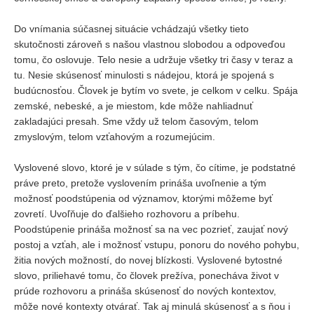
Do vnímania súčasnej situácie vchádzajú všetky tieto
skutočnosti zároveň s našou vlastnou slobodou a odpoveďou
tomu, čo oslovuje. Telo nesie a udržuje všetky tri časy v teraz a
tu. Nesie skúsenosť minulosti s nádejou, ktorá je spojená s
budúcnosťou. Človek je bytím vo svete, je celkom v celku. Spája
zemské, nebeské, a je miestom, kde môže nahliadnuť
zakladajúci presah. Sme vždy už telom časovým, telom
zmyslovým, telom vzťahovým a rozumejúcim.
Vyslovené slovo, ktoré je v súlade s tým, čo cítime, je podstatné
práve preto, pretože vyslovením prináša uvoľnenie a tým
možnosť poodstúpenia od významov, ktorými môžeme byť
zovretí. Uvoľňuje do ďalšieho rozhovoru a príbehu.
Poodstúpenie prináša možnosť sa na vec pozrieť, zaujať nový
postoj a vzťah, ale i možnosť vstupu, ponoru do nového pohybu,
žitia nových možností, do novej blízkosti. Vyslovené bytostné
slovo, priliehavé tomu, čo človek prežíva, ponecháva život v
prúde rozhovoru a prináša skúsenosť do nových kontextov,
môže nové kontexty otvárať. Tak aj minulá skúsenosť a s ňou i