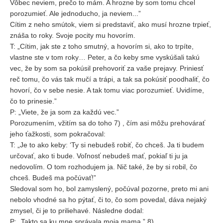
Vôbec neviem, prečo to mám. A hrozne by som tomu chcel
porozumieť. Ale jednoducho, ja neviem...”
Cítim z neho smútok, viem si predstaviť, ako musí hrozne trpieť,
znáša to roky. Svoje pocity mu hovorím.
T: „Cítim, jak ste z toho smutný, a hovorím si, ako to trpíte,
vlastne ste v tom roky… Peter, a čo keby sme vyskúšali takú
vec, že by som sa pokúsil prehovoriť za vaše prejavy. Priniesť
reč tomu, čo vás tak mučí a trápi, a tak sa pokúsiť poodhaliť, čo
hovorí, čo v sebe nesie. A tak tomu viac porozumieť. Uvidíme,
čo to prinesie.”
P: „Viete, že ja som za každú vec.”
Porozumením, vžitím sa do toho 7) , čím asi môžu prehovárať
jeho ťažkosti, som pokračoval:
T: „Je to ako keby: ‘Ty si nebudeš robiť, čo chceš. Ja ti budem
určovať, ako ti bude. Voľnosť nebudeš mať, pokiaľ ti ju ja
nedovolím. O tom rozhodujem ja. Nič také, že by si robil, čo
chceš. Budeš ma počúvať!”
Sledoval som ho, bol zamyslený, počúval pozorne, preto mi ani
nebolo vhodné sa ho pýtať, či to, čo som povedal, dáva nejaký
zmysel, či je to priliehavé. Následne dodal:
P: „Takto sa ku mne správala moja mama.” 8)