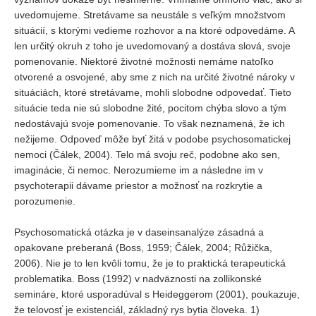
uvedomujeme. Stretávame sa neustále s veľkým množstvom
situácií, s ktorými vedieme rozhovor a na ktoré odpovedáme. A
len určitý okruh z toho je uvedomovaný a dostáva slová, svoje
pomenovanie. Niektoré životné možnosti nemáme natoľko
otvorené a osvojené, aby sme z nich na určité životné nároky v
situáciách, ktoré stretávame, mohli slobodne odpovedať. Tieto
situácie teda nie sú slobodne žité, pocitom chýba slovo a tým
nedostávajú svoje pomenovanie. To však neznamená, že ich
nežijeme. Odpoveď môže byť žitá v podobe psychosomatickej
nemoci (Čálek, 2004). Telo má svoju reč, podobne ako sen,
imaginácie, či nemoc. Nerozumieme im a následne im v
psychoterapii dávame priestor a možnosť na rozkrytie a
porozumenie.
Psychosomatická otázka je v daseinsanalýze zásadná a
opakovane preberaná (Boss, 1959; Čálek, 2004; Růžička,
2006). Nie je to len kvôli tomu, že je to praktická terapeutická
problematika. Boss (1992) v nadväznosti na zollikonské
semináre, ktoré usporadúval s Heideggerom (2001), poukazuje,
že telovosť je existenciál, základný rys bytia človeka. 1)