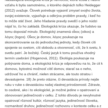
vzťahu k bytiu samotnému, o ktorého dejinách toľko Heidegger
(2012) uvažuje. Človek potrebuje vyjasniť zmysel svojho života,
svojej existencie, vyjasňuje a odkrýva problém pravdy, i keď ho
to môže stáť život. Jeho hľadanie pravdy svedčí o jeho núdzi
nájsť to, čo ho zakladá. Ekologická kríza ukazuje, že ľudstvo sa
tomu doposiaľ minulo. Ekologický znamená οἶκος (oikos) a
λόγος (logos). Oἶκος je domov, λόγος poukazuje na
skoncentrovanie sa do jednoduchej jednoty, kedy človek cíti
spojenie so svetom, cíti slobodu a otvorenosť, cíti, že k svetu, k
svetlu patrí. Je božský. Český jazyk k tomu používa vhodný
termín usebrání (Hogenová, 2011). Ekológia poukazuje na
pobývanie doma, a ekologická kríza je odpoveďou na to, že cit k
domovu, bytostnú možnosť cítiť domov, starať sa o neho,
udržovať ho a chrániť, nielen strácame, ale touto stratou i
devastujeme. 18) Je preto otázne, či devastácia prírody nejde
ruku v ruke s devastáciou našej vlastnej prirodzenosti. Zdravie,
to osobné, ako i to ekologické, je možné jedine v opatrovaní a
obnovovaní jedinečnosti v celku. Z tohto dôvodu je nevyhnutné
opatrovať rôznosť kultúr, rôznosť jazyka, jedinečnosť človeka,
rozmanitosť druhov, jedinečnosť rozhovoru v kontexte celku a z