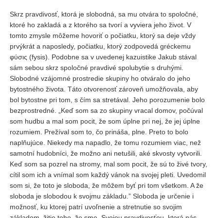
Skrz pravdivosť, ktorá je slobodná, sa mu otvára to spoločné,
ktoré ho zakladá a z ktorého sa tvorí a vyviera jeho život. V
tomto zmysle môžeme hovoriť o počiatku, ktorý sa deje vždy
prvýkrát a naposledy, počiatku, ktorý zodpovedá gréckemu
φύσις (fysis). Podobne sa v uvedenej kazuistike Jakub stával
sám sebou skrz spoločné pravdivé spolubytie s druhými.
Slobodné vzájomné prostredie skupiny ho otváralo do jeho
bytostného života. Táto otvorenosť zároveň umožňovala, aby
bol bytostne pri tom, s čím sa stretával. Jeho porozumenie bolo
bezprostredné. „Keď som sa zo skupiny vracal domov, počúval
som hudbu a mal som pocit, že som úplne pri nej, že jej úplne
rozumiem. Prežíval som to, čo prináša, plne. Preto to bolo
naplňujúce. Niekedy ma napadlo, že tomu rozumiem viac, než
samotní hudobníci, že možno ani netušili, aké skvosty vytvorili.
Keď som sa pozrel na stromy, mal som pocit, že sú to živé tvory,
cítil som ich a vnímal som každý vánok na svojej pleti. Uvedomil
som si, že toto je sloboda, že môžem byť pri tom všetkom. A že
sloboda je slobodou k svojmu základu.” Sloboda je určenie i
možnosť, ku ktorej patrí uvoľnenie a stretnutie so svojim
základom, žitie toho, že sme. Svojou pravdivosťou, ktorá nás