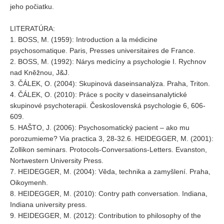
jeho počiatku.
LITERATÚRA:
1. BOSS, M. (1959): Introduction a la médicine
psychosomatique. Paris, Presses universitaires de France.
2. BOSS, M. (1992): Nárys medicíny a psychologie I. Rychnov
nad Kněžnou, J&J.
3. ČÁLEK, O. (2004): Skupinová daseinsanalýza. Praha, Triton.
4. ČÁLEK, O. (2010): Práce s pocity v daseinsanalytické
skupinové psychoterapii. Československá psychologie 6, 606-
609.
5. HAŠTO, J. (2006): Psychosomatický pacient – ako mu
porozumieme? Via practica 3, 28-32.6. HEIDEGGER, M. (2001):
Zollikon seminars. Protocols-Conversations-Letters. Evanston,
Nortwestern University Press.
7. HEIDEGGER, M. (2004): Věda, technika a zamyšlení. Praha,
Oikoymenh.
8. HEIDEGGER, M. (2010): Contry path conversation. Indiana,
Indiana university press.
9. HEIDEGGER, M. (2012): Contribution to philosophy of the