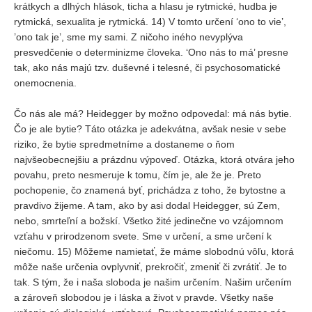
krátkych a dlhých hlások, ticha a hlasu je rytmické, hudba je
rytmická, sexualita je rytmická. 14) V tomto určení ‘ono to vie’,
’ono tak je’, sme my sami. Z ničoho iného nevyplýva
presvedčenie o determinizme človeka. ‘Ono nás to má’ presne
tak, ako nás majú tzv. duševné i telesné, či psychosomatické
onemocnenia.
Čo nás ale má? Heidegger by možno odpovedal: má nás bytie.
Čo je ale bytie? Táto otázka je adekvátna, avšak nesie v sebe
riziko, že bytie spredmetníme a dostaneme o ňom
najvšeobecnejšiu a prázdnu výpoveď. Otázka, ktorá otvára jeho
povahu, preto nesmeruje k tomu, čím je, ale že je. Preto
pochopenie, čo znamená byť, prichádza z toho, že bytostne a
pravdivo žijeme. A tam, ako by asi dodal Heidegger, sú Zem,
nebo, smrteľní a božskí. Všetko žité jedinečne vo vzájomnom
vzťahu v prirodzenom svete. Sme v určení, a sme určení k
niečomu. 15) Môžeme namietať, že máme slobodnú vôľu, ktorá
môže naše určenia ovplyvniť, prekročiť, zmeniť či zvrátiť. Je to
tak. S tým, že i naša sloboda je našim určením. Našim určením
a zároveň slobodou je i láska a život v pravde. Všetky naše