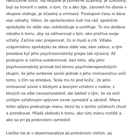
Nerozumie tomu. Na skupine je pomerne uzavretý, je úzkostný,
bojí sa hovoriť o sebe, o tom, čo a ako žije, zároveň ho dianie v
skupine vťahuje, je účastný a vnímavý. Postupom času si dáva
viac odvahy. Vidno, že spoločenstvo ľudí má rád, spoločné
spolubytie ho stále viac oslobodzuje a uvoľňuje. To mu dodáva
odvahu k tomu, aby sa zdôveroval s tým, ako prežíva svoje
vzťahy. Začína viac prejavovať, čo si myslí a cíti. Vďaka
vzájomnému spolubytiu sa stáva stále viac sám sebou, a tým
prestáva byť jeho psychosomatický prejav tak výrazný. Až
postupne si začína uvedomovať, bez toho, aby jeho
psychosomatický príznak bol témou psychoterapeutických
skupín, že jeho svrbenie súvisí jednak s jeho vnímavosťou voči
tomu, s čím sa stretáva, ‘lezie mu to pod kožu’, že jeho
vnímavosť súvisí s blízkymi a tesnými vzťahmi v rodine, z
ktorých sa ešte neosamostatnil, ale taktiež s tým, že sa voči
určitým vzťahovým vplyvom nevie vymedziť a ubrániť. Miera
tohto vplyvu prekračuje mieru, ktorú by v týchto vzťahoch chcel
a potreboval. Hľadá slobodu k tomu, ako túto mieru rozlíšiť a
ako sa pri jej prekročení vymedziť.
Liečba nie je v daseinsanalýze jej primárnym cieľom, jej