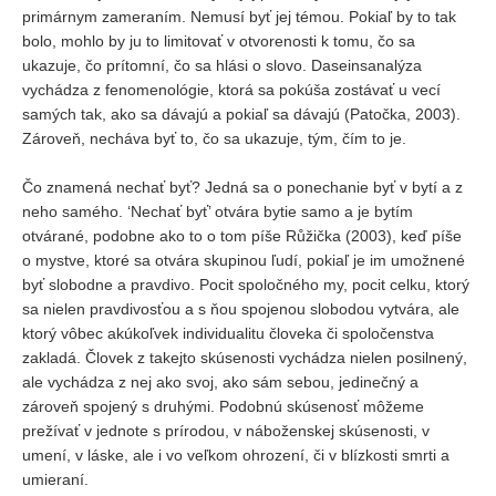
primárnym zameraním. Nemusí byť jej témou. Pokiaľ by to tak
bolo, mohlo by ju to limitovať v otvorenosti k tomu, čo sa
ukazuje, čo prítomní, čo sa hlási o slovo. Daseinsanalýza
vychádza z fenomenológie, ktorá sa pokúša zostávať u vecí
samých tak, ako sa dávajú a pokiaľ sa dávajú (Patočka, 2003).
Zároveň, necháva byť to, čo sa ukazuje, tým, čím to je.
Čo znamená nechať byť? Jedná sa o ponechanie byť v bytí a z
neho samého. ‘Nechať byť’ otvára bytie samo a je bytím
otvárané, podobne ako to o tom píše Růžička (2003), keď píše
o mystve, ktoré sa otvára skupinou ľudí, pokiaľ je im umožnené
byť slobodne a pravdivo. Pocit spoločného my, pocit celku, ktorý
sa nielen pravdivosťou a s ňou spojenou slobodou vytvára, ale
ktorý vôbec akúkoľvek individualitu človeka či spoločenstva
zakladá. Človek z takejto skúsenosti vychádza nielen posilnený,
ale vychádza z nej ako svoj, ako sám sebou, jedinečný a
zároveň spojený s druhými. Podobnú skúsenosť môžeme
prežívať v jednote s prírodou, v náboženskej skúsenosti, v
umení, v láske, ale i vo veľkom ohrození, či v blízkosti smrti a
umieraní.