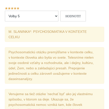
Vydání 1/ 2026
Hodnocení
Vydání 3/ 2025
uživatelů:
Hodnoťte
5
/
5
Vydání 2/ 2025
prosím
Vydání 1/ 2025
M. SLANINKA*: PSYCHOSOMATIKA V KONTEXTE
Vydání 3-4/ 2024
CELKU
Vydání 1-2/ 2024
Vydání 3-4/ 2023
Psychosomatickú otázku premýšľame v kontexte celku,
Vydání 1-2/ 2023
v kontexte človeka ako bytia vo svete. Telesníme nielen
svoje osobné vzťahy a rozhodnutia, ale i dejiny, kultúru,
Vydání 1-2/ 2022
údel, Zem, nebo a zakladajúci presah. Prepojenie
Vydání 3-4/ 2022
jedinečnosti a celku zároveň uvažujeme v kontexte
daseinsanalýzy.
Vydání 3-4/ 2021
Vydání 2/ 2021
Venujeme sa tiež otázke ‘nechať byť‘ ako jej vlastnému
Vydání 1/ 2021
spôsobu, v ktorom sa deje. Ukazuje sa, že
Vydání 3-4/ 2020
psychosomatická nemoc vzniká tam, kde človek