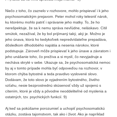
Niečo z toho, čo zaznelo v rozhovore, mohlo prispievať i k jeho
psychosomatickým prejavom. Peter mohol roky telesniť nárok,
ku ktorému mohlo patriť i správanie jeho matky. To, že ho
nerešpektuje, že sa k nemu správa nevľúdne, neláskavo. Cítil
smútok, nezažíval, že by bol prijímaný taký, aký je. Možno je
jeho únava, ktorá ho kedykoľvek nepredvídateľne prepadáva,
dôsledkom dlhodobého napätia a nesenia nárokov, ktoré
podstupuje. Zároveň môže prispievať k jeho únave a závratom i
jeho unášanie toho, čo prežíva a si myslí, čo nevyjadruje a
necháva skryté v sebe. Ukazuje sa, že psychosomatická nemoc
by aj v tomto prípade mohla byť odpoveďou na rozhovor, v
ktorom chýba bytostné a teda pravdivo vyslovené slovo.
Dodávam, že toto slovo je vyjadrením bytostného, živého
vzťahu, nesie bezprostrednú skúsenosť vždy už spojenú s
cítením, ktoré je vždy a pôvodne neoddeliteľné od myslenia a
ostatných, tzv. psychických funkcií. 9)
Aj keď sa pokúšame porozumieť a uchopiť psychosomatickú
otázku, zostáva tajomstvom, tak ako i život. Ako je napríklad