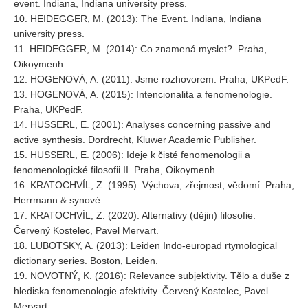
event. Indiana, Indiana university press.
10. HEIDEGGER, M. (2013): The Event. Indiana, Indiana
university press.
11. HEIDEGGER, M. (2014): Co znamená myslet?. Praha,
Oikoymenh.
12. HOGENOVÁ, A. (2011): Jsme rozhovorem. Praha, UKPedF.
13. HOGENOVÁ, A. (2015): Intencionalita a fenomenologie.
Praha, UKPedF.
14. HUSSERL, E. (2001): Analyses concerning passive and
active synthesis. Dordrecht, Kluwer Academic Publisher.
15. HUSSERL, E. (2006): Ideje k čisté fenomenologii a
fenomenologické filosofii II. Praha, Oikoymenh.
16. KRATOCHVÍL, Z. (1995): Výchova, zřejmost, vědomí. Praha,
Herrmann & synové.
17. KRATOCHVÍL, Z. (2020): Alternativy (dějin) filosofie.
Červený Kostelec, Pavel Mervart.
18. LUBOTSKY, A. (2013): Leiden Indo-europad rtymological
dictionary series. Boston, Leiden.
19. NOVOTNÝ, K. (2016): Relevance subjektivity. Tělo a duše z
hlediska fenomenologie afektivity. Červený Kostelec, Pavel
Mervart.